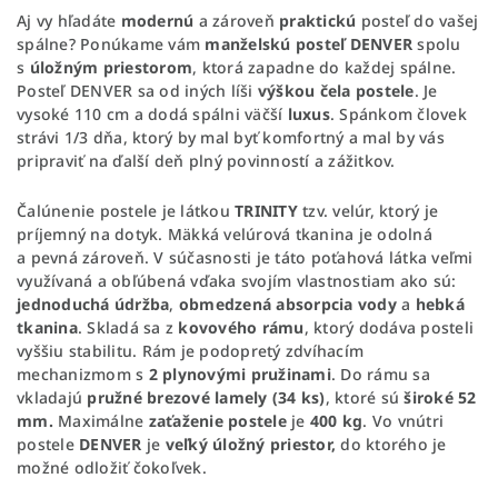
Aj vy hľadáte
modernú
a zároveň
praktickú
posteľ do vašej
spálne? Ponúkame vám
manželskú posteľ DENVER
spolu
s
úložným priestorom
, ktorá zapadne do každej spálne.
Posteľ DENVER sa od iných líši
výškou
čela
postele
. Je
vysoké 110 cm a dodá spálni väčší
luxus
. Spánkom človek
strávi 1/3 dňa, ktorý by mal byť komfortný a mal by vás
pripraviť na ďalší deň plný povinností a zážitkov.
Čalúnenie postele je látkou
TRINITY
tzv. velúr, ktorý je
príjemný na dotyk. Mäkká velúrová tkanina je odolná
a pevná zároveň. V súčasnosti je táto poťahová látka veľmi
využívaná a obľúbená vďaka svojím vlastnostiam ako sú:
jednoduchá
údržba
,
obmedzená
absorpcia
vody
a
hebká
tkanina
. Skladá sa z
kovového
rámu
, ktorý dodáva posteli
vyššiu stabilitu. Rám je podopretý zdvíhacím
mechanizmom s
2
plynovými
pružinami
. Do rámu sa
vkladajú
pružné brezové
lamely (34 ks)
, ktoré sú
široké
52
mm.
Maximálne
zaťaženie
postele
je
400
kg
. Vo vnútri
postele
DENVER
je
veľký
úložný priestor,
do ktorého je
možné odložiť čokoľvek.