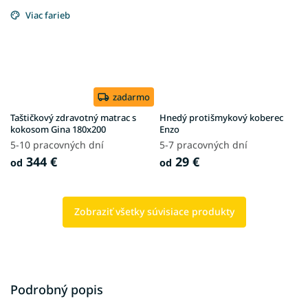
Viac farieb
zadarmo
Taštičkový zdravotný matrac s
Hnedý protišmykový koberec
kokosom Gina 180x200
Enzo
5-10 pracovných dní
5-7 pracovných dní
344 €
29 €
od
od
Zobraziť všetky súvisiace produkty
Podrobný popis