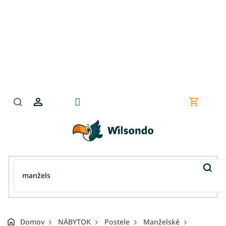
Prejsť
na
obsah
Nákupn
košík
Domov
NÁBYTOK
Postele
Manželské