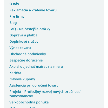
Študentské postele s úložným priestorom
O nás
Moderné postele s úložným priestorom
Reklamácia a vrátenie tovaru
Pre firmy
Rohové postele s úložným priestorom
Blog
Postele pre seniorov
FAQ - Najčastejšie otázky
Postele bez matracov
Doprava a platba
Doplnkové služby
Lacné postele 140x200
Výnos tovaru
Lacné postele 160x200
Obchodné podmienky
Bezpečné doručenie
Lacné postele 180x200
Ako si objednať matrac na mieru
Lacné postele s úložným priestorom
Kariéra
Lacné čalúnené manželské postele
Zľavové kupóny
Asistencia pri doručení tovaru
Lacné manželské postele s úložným priestorom
Projekt - Profesijný rozvoj nových zručností
Talianske postele
zamestnancov
Veľkoobchodná ponuka
Luxusné postele z masívu