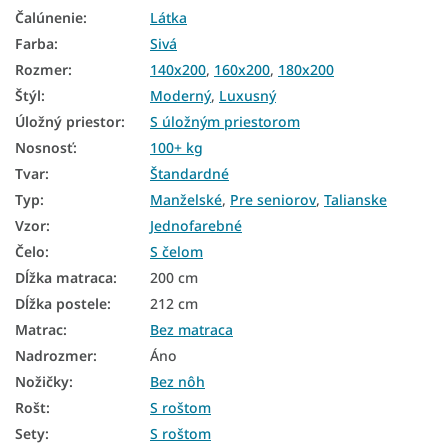
Čalúnenie
:
Látka
Čalúnené manželské postele
Farba
:
Sivá
Manželské postele 140x200 s úložným priestorom
Rozmer
:
140x200
,
160x200
,
180x200
Štýl
:
Moderný
,
Luxusný
Manželské postele 160x200 s úložným priestorom
Úložný priestor
:
S úložným priestorom
Manželské postele 180x200 s úložným priestorom
Nosnosť
:
100+ kg
Postele 200x200 s úložným priestorom
Tvar
:
Štandardné
Typ
:
Manželské
,
Pre seniorov
,
Talianske
Čalúnené postele 140x200
Vzor
:
Jednofarebné
Čalúnené postele 160x200
Čelo
:
S čelom
Dĺžka matraca
:
200 cm
Čalúnené postele 180x200
Dĺžka postele
:
212 cm
Sivé čalúnené postele
Matrac
:
Bez matraca
Čalúnené postele s úložným priestorom
Nadrozmer
:
Áno
Nožičky
:
Bez nôh
Čalúnené postele 90x200 s úložným priestorom
Rošt
:
S roštom
Čalúnené postele 120x200 s úložným priestorom
Sety
:
S roštom