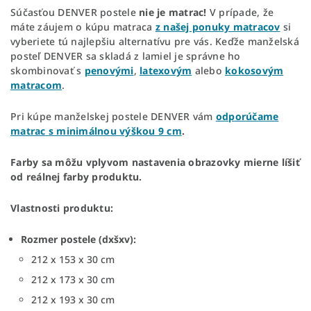
Súčasťou DENVER postele
nie je matrac!
V prípade, že
máte záujem o kúpu matraca
z našej ponuky matracov
si
vyberiete tú najlepšiu alternatívu pre vás. Keďže manželská
posteľ DENVER sa skladá z lamiel je správne ho
skombinovať s
penovými
,
latexovým
alebo
kokosovým
matracom
.
Pri kúpe manželskej postele DENVER vám
odporúčame
matrac
s minimálnou výškou 9 cm
.
Farby sa môžu vplyvom nastavenia obrazovky mierne líšiť
od reálnej farby produktu.
Vlastnosti produktu:
Rozmer postele (dxšxv):
212 x 153 x 30 cm
212 x 173 x 30 cm
212 x 193 x 30 cm