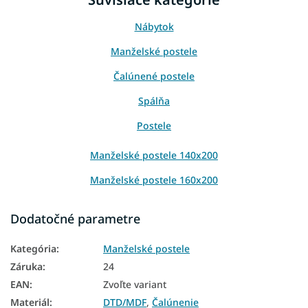
Nábytok
Manželské postele
Čalúnené postele
Spálňa
Postele
Manželské postele 140x200
Manželské postele 160x200
Manželské postele 180x200
Dodatočné parametre
Manželské postele s úložným priestorom
Kategória
:
Manželské postele
Moderné postele
Záruka
:
24
Luxusné postele
EAN
:
Zvoľte variant
Materiál
:
DTD/MDF
,
Čalúnenie
Moderné manželské postele