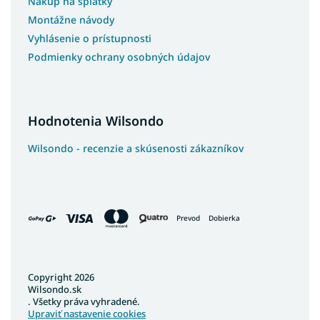
Nákup na splátky
Postele z masívu s úložným priestorom
Montážne návody
Vyhlásenie o prístupnosti
Biele manželské postele s úložným priestorom
Podmienky ochrany osobných údajov
Postele s roštom
Luxusné kontinentálne postele
Pohodlné postele
Hodnotenia Wilsondo
Nízke postele
Wilsondo - recenzie a skúsenosti zákazníkov
Veľké postele
Nízke manželské postele
Prevod
Dobierka
Vysoké postele s úložným priestorom
Vysoké postele 140x200
Vysoké manželské postele 160x200
Copyright 2026
Wilsondo.sk
Vysoké manželské postele 180x200
. Všetky práva vyhradené.
Upraviť nastavenie cookies