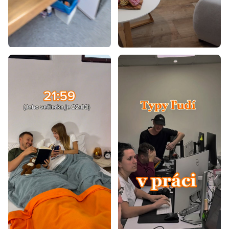
Luxusné manželské postele
Manželské postele z masívu 140x200
Manželské postele z masívu 160x200
Manželské postele z masívu 180x200
Dubové manželské postele 160x200
Dubové manželské postele 180x200
Biele manželské postele 140x200
Biele manželské postele 160x200
Biele manželské postele 180x200
Študentské manželské postele 140x200
Manželské postele s led osvetlením 140x200
Manželské postele dub sonoma 160x200