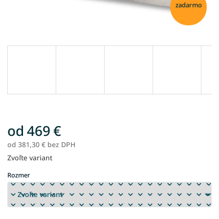
zadarmo
od
469 €
od
381,30 €
bez DPH
Zvoľte variant
Jednotková
cena:
Rozmer