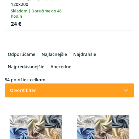
120x200
Skladom | Doručíme do 48
hodín
24 €
R
a
Odporúčame
Najlacnejšie
Najdrahšie
d
e
Najpredávanejšie
Abecedne
n
i
84
položiek celkom
e
Otvoriť filter
p
r
V
o
ý
d
p
u
i
k
s
t