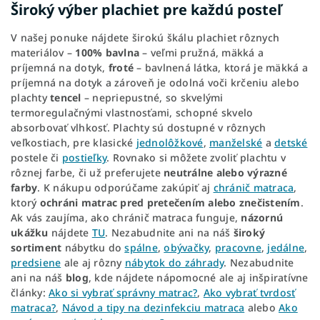
Široký výber plachiet pre každú posteľ
V našej ponuke nájdete širokú škálu plachiet rôznych
materiálov –
100% bavlna
– veľmi pružná, mäkká a
príjemná na dotyk,
froté
– bavlnená látka, ktorá je mäkká a
príjemná na dotyk a zároveň je odolná voči krčeniu alebo
plachty
tencel
– nepriepustné, so skvelými
termoregulačnými vlastnosťami, schopné skvelo
absorbovať vlhkosť. Plachty sú dostupné v rôznych
veľkostiach, pre klasické
jednolôžkové
,
manželské
a
detské
postele či
postieľky
. Rovnako si môžete zvoliť plachtu v
rôznej farbe, či už preferujete
neutrálne alebo výrazné
farby
. K nákupu odporúčame zakúpiť aj
chránič matraca
,
ktorý
ochráni matrac pred pretečením alebo znečistením
.
Ak vás zaujíma, ako chránič matraca funguje,
názornú
ukážku
nájdete
TU
. Nezabudnite ani na náš
široký
sortiment
nábytku do
spálne
,
obývačky
,
pracovne
,
jedálne
,
predsiene
ale aj rôzny
nábytok do záhrady
. Nezabudnite
ani na náš
blog
, kde nájdete nápomocné ale aj inšpiratívne
články:
Ako si vybrať správny matrac?
,
Ako vybrať tvrdosť
matraca?
,
Návod a tipy na dezinfekciu matraca
alebo
Ako