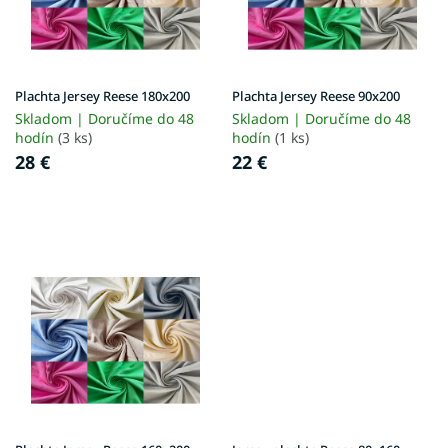
p
o
r
v
o
d
u
Plachta Jersey Reese 180x200
Plachta Jersey Reese 90x200
k
Skladom | Doručíme do 48
Skladom | Doručíme do 48
t
hodín
(3 ks)
hodín
(1 ks)
o
28 €
22 €
v