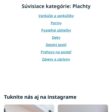
i
i
Súvisiace kategórie: Plachty
e
e
p
r
Vankúše a vankúšiky
v
Periny
k
y
Posteľné obliečky
v
Deky
ý
p
Detský textil
i
Prehozy na posteľ
s
u
Závesy a záclony
Tuknite nás aj na instagrame