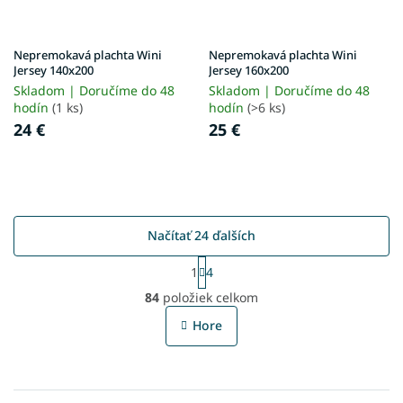
Nepremokavá plachta Wini
Nepremokavá plachta Wini
Jersey 140x200
Jersey 160x200
Skladom | Doručíme do 48
Skladom | Doručíme do 48
hodín
(1 ks)
hodín
(>6 ks)
24 €
25 €
Načítať 24 ďalších
S
1
4
t
O
r
84
položiek celkom
v
á
l
n
Hore
á
k
o
d
v
a
a
c
n