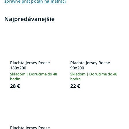
správne prať poťah na matrac?
Najpredávanejšie
Plachta Jersey Reese
Plachta Jersey Reese
180x200
90x200
Skladom | Doručíme do 48
Skladom | Doručíme do 48
hodín
hodín
28 €
22 €
Plachta Jersey Reese