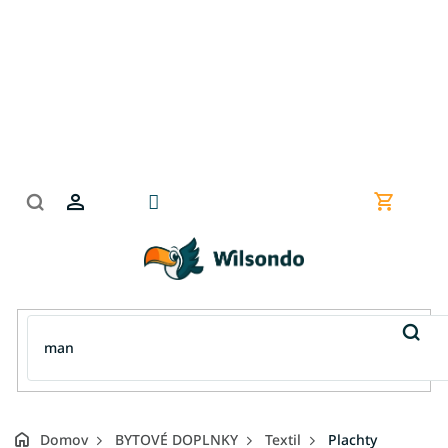
Prejsť
na
obsah
Nákupn
košík
Domov
BYTOVÉ DOPLNKY
Textil
Plachty