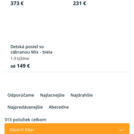
373 €
231 €
Detská posteľ so
zábranou Mix - biela
1-3 týždne
149 €
od
R
a
Odporúčame
Najlacnejšie
Najdrahšie
d
e
Najpredávanejšie
Abecedne
n
i
313
položiek celkom
e
Otvoriť filter
p