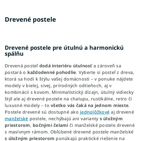
Drevené postele
Drevené postele pre útulnú a harmonickú
spálňu
Drevená posteľ
dodá interiéru útulnosť
a zároveň sa
postará o
každodenné pohodlie
. Vyberte si posteľ z dreva,
ktorá sa hodí k štýlu vašej domácnosti – v ponuke nájdete
modely v bielej, sivej, prírodných odtieňoch, aj v
kombinácii s kovom. Minimalistický dizajn, útulný vidiecky
štýl ale aj drevené postele na chalupu, rustikálne, retro či
luxusné modely – to
všetko vás čaká na jednom mieste
.
Postele drevené sú dostupné ako
jednolôžkové
aj drevené
manželské
postele, nechýbajú ani varianty
s úložným
priestorom
,
bočnými čelami
či manželské postele drevené
s masívnym rámom. Obľúbené drevené postele manželské
s úložným priestorom
ponúkajú praktické riešenie na