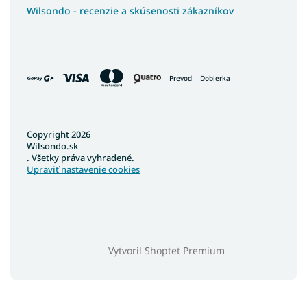
Postele s vysokým čelom
Wilsondo - recenzie a skúsenosti zákazníkov
Kontinentálne postele
Luxusné kontinentálne postele
Postele so šuflíkmi
Prevod
Dobierka
Pohodlné postele
Francúzske postele
Poľské postele
Copyright 2026
Wilsondo.sk
Nízke postele
. Všetky práva vyhradené.
Vysoké postele
Upraviť nastavenie cookies
Veľké postele
Vysoké postele s úložným priestorom
Široké postele
Vysoké postele pre seniorov
Vytvoril Shoptet Premium
Lacné postele z masívu
Látkové postele