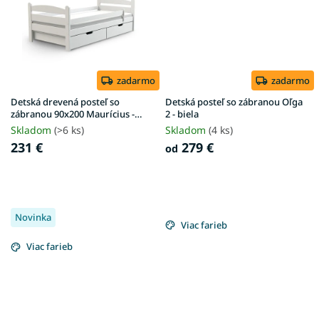
zadarmo
zadarmo
Detská drevená posteľ so
Detská posteľ so zábranou Oľga
zábranou 90x200 Maurícius -
2 - biela
biela
Skladom
(>6 ks)
Skladom
(4 ks)
231 €
279 €
od
Novinka
Viac farieb
Viac farieb