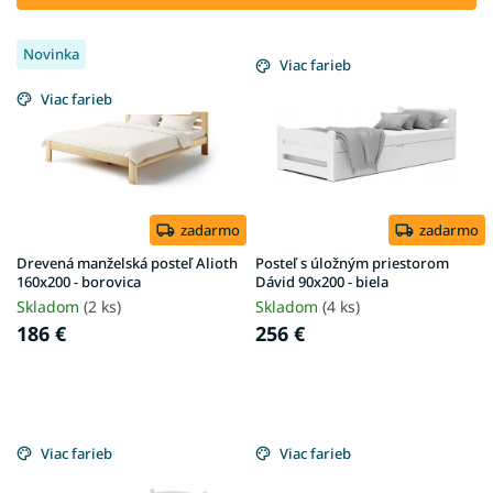
r
V
o
Novinka
ý
Viac farieb
d
p
u
Viac farieb
i
k
s
t
p
o
r
v
o
d
zadarmo
zadarmo
u
Drevená manželská posteľ Alioth
Posteľ s úložným priestorom
k
160x200 - borovica
Dávid 90x200 - biela
t
Skladom
(2 ks)
Skladom
(4 ks)
o
186 €
256 €
v
Viac farieb
Viac farieb