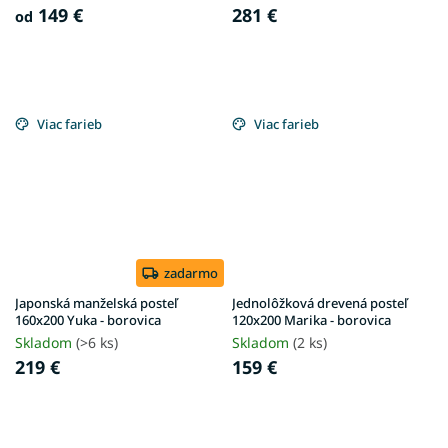
149 €
281 €
od
Viac farieb
Viac farieb
zadarmo
Japonská manželská posteľ
Jednolôžková drevená posteľ
160x200 Yuka - borovica
120x200 Marika - borovica
Skladom
(>6 ks)
Skladom
(2 ks)
219 €
159 €