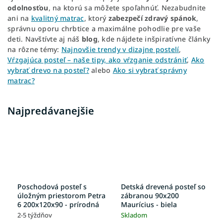
odolnosťou
, na ktorú sa môžete spoľahnúť. Nezabudnite
ani na
kvalitný matrac
, ktorý
zabezpečí zdravý spánok
,
správnu oporu chrbtice a maximálne pohodlie pre vaše
deti. Navštívte aj náš
blog
, kde nájdete inšpiratívne články
na rôzne témy:
Najnovšie trendy v dizajne postelí
,
Vŕzgajúca posteľ – naše tipy, ako vŕzganie odstrániť
,
Ako
vybrať drevo na posteľ?
alebo
Ako si vybrať správny
matrac?
Najpredávanejšie
Poschodová posteľ s
Detská drevená posteľ so
úložným priestorom Petra
zábranou 90x200
6 200x120x90 - prírodná
Maurícius - biela
2-5 týždňov
Skladom