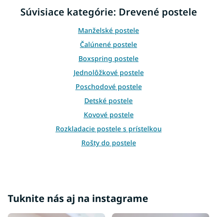
i
i
Súvisiace kategórie: Drevené postele
e
e
p
r
Manželské postele
v
Čalúnené postele
k
y
Boxspring postele
v
Jednolôžkové postele
ý
p
Poschodové postele
i
Detské postele
s
u
Kovové postele
Rozkladacie postele s prístelkou
Rošty do postele
Príslušenstvo k posteliam
Bariérky na posteľ
Váľandy
Tuknite nás aj na instagrame
Moderné postele