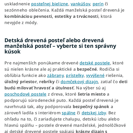
uskladnenie
posteľnej bielizne
,
vankúšov
,
perín
či
sezónneho oblečenia. Každá manželská posteľ drevená je
kombináciou pevnosti, estetiky a trvácnosti
, ktorá
nevyjde z módy.
Detská drevená posteľ alebo drevená
manželská posteľ – vyberte si ten správny
kúsok
Pre najmenších ponúkame drevené
detské postele
, ktoré
sú nielen krásne ale aj praktické a
bezpečné
. Rodičia si
obľúbia funkcie ako
zábrany
,
prístelky
,
vyvýšené
riešenia,
úložný priestor
,
rebríky
či
domčekový dizajn
, zatiaľ čo
deti
budú milovať hravosť a útulnosť
. Na výber sú aj
poschodové postele
z dreva, ktoré
šetria miesto
a
podporujú súrodenecké puto. Každá posteľ drevená je
navrhnutá tak, aby podporovala
bezpečný spánok
a
zároveň ladila s interiérom
spálne
či
detskej izby
. Bez
ohľadu na to, či zariaďujete chalupu, detskú izbu alebo
hlavnú spálňu – postele drevené manželské, jednolôžkové
aj detské drevené postele spájajú
krásny dizajn s