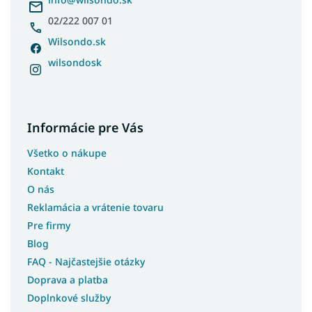
Jednofarebné postele
e
02/222 007 01
Dvojfarebné postele
Wilsondo.sk
Postele s čelom
wilsondosk
Postele s bočným čelom
Postele pre teenagerov
Postele s úložným priestorom a prístelkou
Informácie pre Vás
Biele postele s úložným priestorom
Študentské postele s úložným priestorom
Všetko o nákupe
Moderné postele s úložným priestorom
Kontakt
Rohové postele s úložným priestorom
O nás
Reklamácia a vrátenie tovaru
Postele so šmýkľavkou
Pre firmy
Postele s prístelkou
Blog
Postele bez čela
FAQ - Najčastejšie otázky
Postele pre seniorov
Doprava a platba
Postele pre hostí
Doplnkové služby
Postele bez matracov