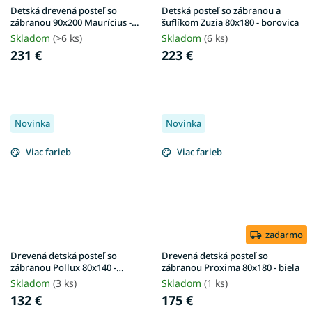
Detská drevená posteľ so
Detská posteľ so zábranou a
zábranou 90x200 Maurícius -
šuflíkom Zuzia 80x180 - borovica
borovica
Skladom
(>6 ks)
Skladom
(6 ks)
231 €
223 €
Novinka
Novinka
Viac farieb
Viac farieb
zadarmo
Drevená detská posteľ so
Drevená detská posteľ so
zábranou Pollux 80x140 -
zábranou Proxima 80x180 - biela
borovica
Skladom
(3 ks)
Skladom
(1 ks)
132 €
175 €