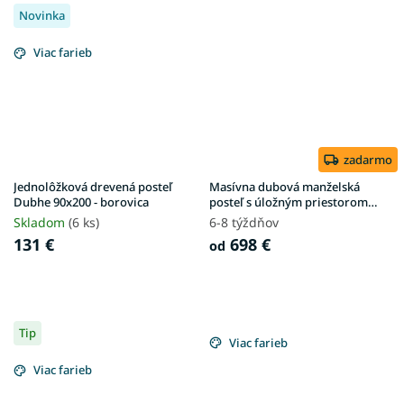
Novinka
Viac farieb
zadarmo
Jednolôžková drevená posteľ
Masívna dubová manželská
Dubhe 90x200 - borovica
posteľ s úložným priestorom
Stela
Skladom
(6 ks)
6-8 týždňov
131 €
698 €
od
Tip
Viac farieb
Viac farieb