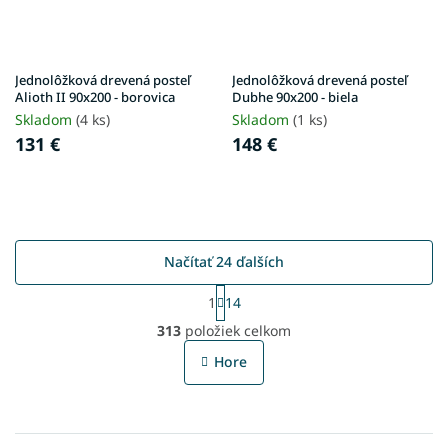
Jednolôžková drevená posteľ
Jednolôžková drevená posteľ
Alioth II 90x200 - borovica
Dubhe 90x200 - biela
Skladom
(4 ks)
Skladom
(1 ks)
131 €
148 €
Načítať 24 ďalších
S
1
14
t
O
r
313
položiek celkom
v
á
l
n
Hore
á
k
o
d
v
a
a
c
n