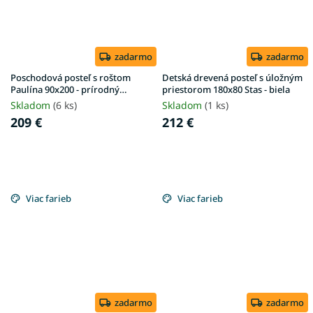
zadarmo
zadarmo
Poschodová posteľ s roštom
Detská drevená posteľ s úložným
Paulína 90x200 - prírodný
priestorom 180x80 Stas - biela
povrch
Skladom
(6 ks)
Skladom
(1 ks)
209 €
212 €
Viac farieb
Viac farieb
zadarmo
zadarmo