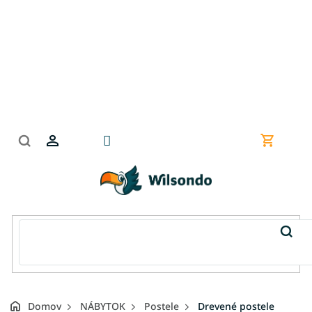
Prejsť
na
obsah
Nákupn
košík
Domov
NÁBYTOK
Postele
Drevené postele