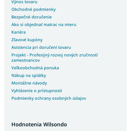
Výnos tovaru
Postele s matracom
Obchodné podmienky
Postele 3v1
Bezpečné doručenie
Lacné postele s úložným priestorom
Ako si objednať matrac na mieru
Kariéra
Lacné postele
Zľavové kupóny
Rohové postele
Asistencia pri doručení tovaru
Švédske postele
Projekt - Profesijný rozvoj nových zručností
Slovenské postele
zamestnancov
Americké postele
Veľkoobchodná ponuka
Talianske postele
Nákup na splátky
Montážne návody
Luxusné postele z masívu
Vyhlásenie o prístupnosti
Postele z masívu s úložným priestorom
Podmienky ochrany osobných údajov
Postele na chatu
Postele s roštom
Postele s osvetlením
Hodnotenia Wilsondo
Postele na nohách