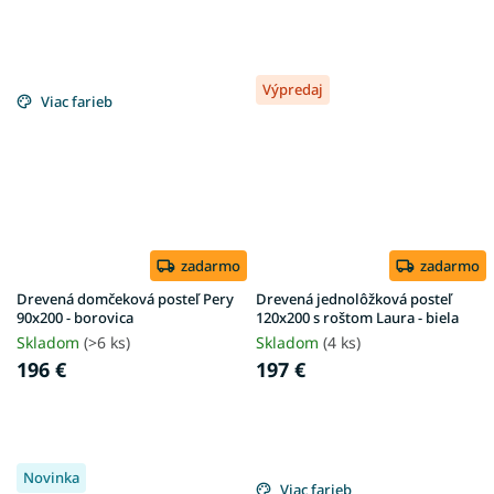
Výpredaj
Viac farieb
zadarmo
zadarmo
Drevená domčeková posteľ Pery
Drevená jednolôžková posteľ
90x200 - borovica
120x200 s roštom Laura - biela
Skladom
(>6 ks)
Skladom
(4 ks)
196 €
197 €
Novinka
Viac farieb