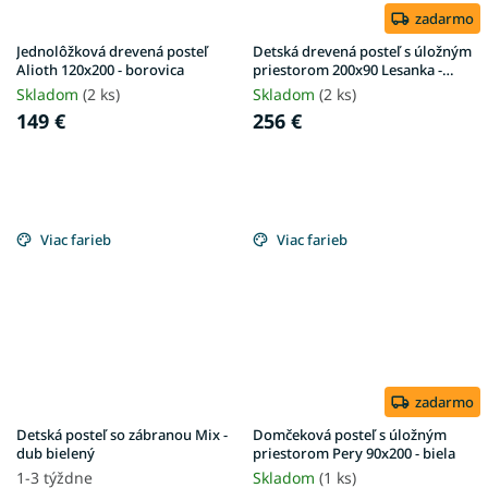
zadarmo
Jednolôžková drevená posteľ
Detská drevená posteľ s úložným
Alioth 120x200 - borovica
priestorom 200x90 Lesanka -
biela
Skladom
(2 ks)
Skladom
(2 ks)
149 €
256 €
Viac farieb
Viac farieb
zadarmo
Detská posteľ so zábranou Mix -
Domčeková posteľ s úložným
dub bielený
priestorom Pery 90x200 - biela
1-3 týždne
Skladom
(1 ks)