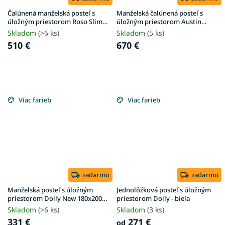
Čalúnená manželská posteľ s
Manželská čalúnená posteľ s
úložným priestorom Roso Slim
úložným priestorom Austin
180x200 - piesková
180x200 - krémová
Skladom
(>6 ks)
Skladom
(5 ks)
510 €
670 €
Viac farieb
Viac farieb
zadarmo
zadarmo
Manželská posteľ s úložným
Jednolôžková posteľ s úložným
priestorom Dolly New 180x200 -
priestorom Dolly - biela
dub craft
Skladom
(>6 ks)
Skladom
(3 ks)
331 €
271 €
od