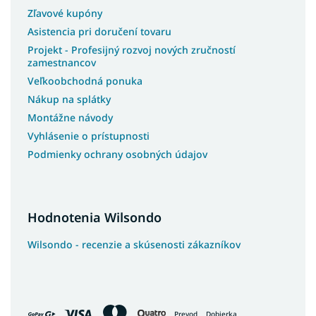
Zľavové kupóny
Slovenské postele
Asistencia pri doručení tovaru
Americké postele
Projekt - Profesijný rozvoj nových zručností
Talianske postele
zamestnancov
Luxusné postele z masívu
Veľkoobchodná ponuka
Postele z masívu s úložným priestorom
Nákup na splátky
Montážne návody
Postele na chatu
Vyhlásenie o prístupnosti
Postele s roštom
Podmienky ochrany osobných údajov
Postele s osvetlením
Postele na nohách
Postele s vysokým čelom
Hodnotenia Wilsondo
Kontinentálne postele
Luxusné kontinentálne postele
Wilsondo - recenzie a skúsenosti zákazníkov
Postele so šuflíkmi
Pohodlné postele
Francúzske postele
Prevod
Dobierka