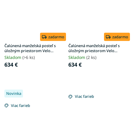
zadarmo
zadarmo
Čalúnená manželská posteľ s
Čalúnená manželská posteľ s
úložným priestorom Velo
úložným priestorom Velo
180x200 - krémová Anthology
180x200 - olivová Anthology
Skladom
(>6 ks)
Skladom
(2 ks)
634 €
634 €
Novinka
Viac farieb
Viac farieb