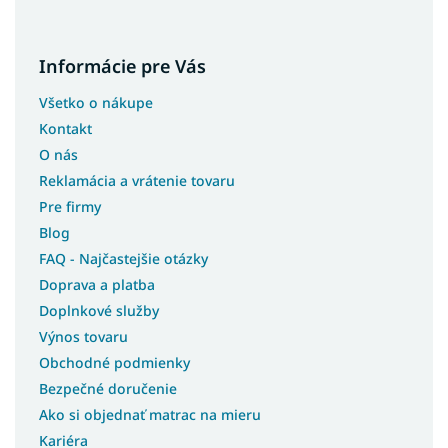
Biele postele s úložným priestorom
Študentské postele s úložným priestorom
Informácie pre Vás
Moderné postele s úložným priestorom
Rohové postele s úložným priestorom
Všetko o nákupe
Postele so šmýkľavkou
Kontakt
Postele s prístelkou
O nás
Reklamácia a vrátenie tovaru
Postele bez čela
Pre firmy
Postele pre seniorov
Blog
Postele pre hostí
FAQ - Najčastejšie otázky
Postele bez matracov
Doprava a platba
Postele s matracom
Doplnkové služby
Postele 3v1
Výnos tovaru
Lacné postele s úložným priestorom
Obchodné podmienky
Lacné postele
Bezpečné doručenie
Rohové postele
Ako si objednať matrac na mieru
Kariéra
Švédske postele