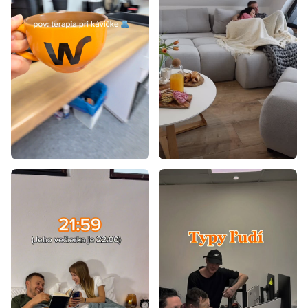
Postele 90x195
Postele 70x140
Postele 80x160
Postele 90x180
Postele 100x200
Postele 80x195
Postele 80x180
Postele 90x190
Postele 80x190
Postele 85x200
Laminátové postele
Postele z masívu
Dizajnové postele
Rustikálne postele
Retro postele
Vidiecke postele