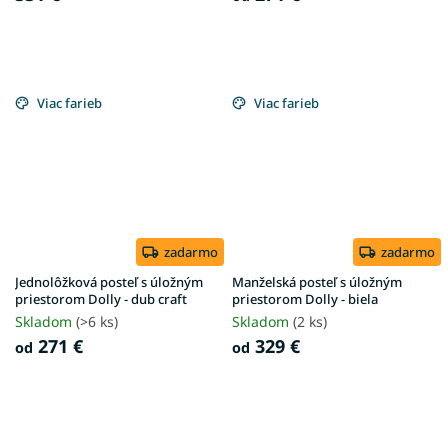
Viac farieb
Viac farieb
zadarmo
zadarmo
Jednolôžková posteľ s úložným
Manželská posteľ s úložným
priestorom Dolly - dub craft
priestorom Dolly - biela
Skladom
(>6 ks)
Skladom
(2 ks)
271 €
329 €
od
od