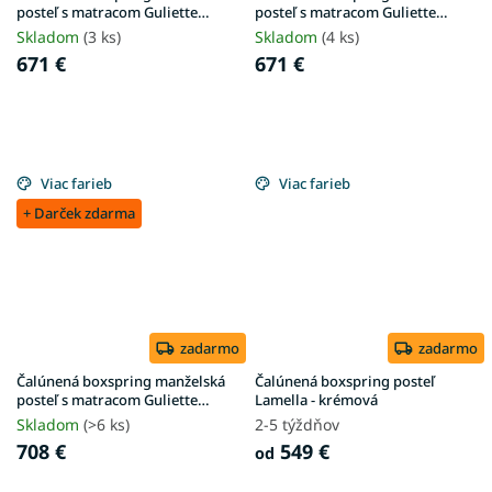
posteľ s matracom Guliette
posteľ s matracom Guliette
180x200 - béžová
180x200 - sivá
Skladom
(3 ks)
Skladom
(4 ks)
671 €
671 €
Viac farieb
Viac farieb
+ Darček zdarma
zadarmo
zadarmo
Čalúnená boxspring manželská
Čalúnená boxspring posteľ
posteľ s matracom Guliette
Lamella - krémová
200x200 - sivá
Skladom
(>6 ks)
2-5 týždňov
708 €
549 €
od