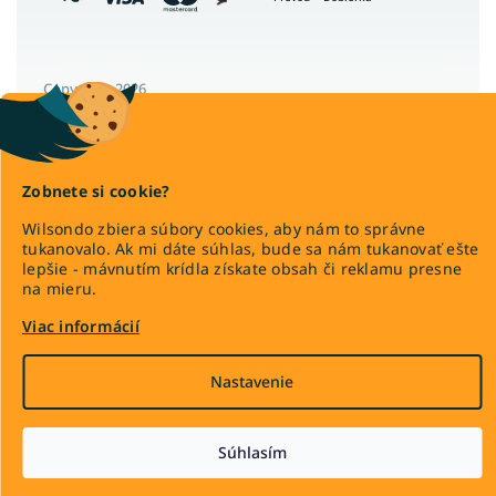
Poľské postele
Nízke postele
Vysoké postele
Copyright 2026
Wilsondo.sk
Veľké postele
. Všetky práva vyhradené.
Vysoké postele s úložným priestorom
Upraviť nastavenie cookies
Široké postele
Zobnete si cookie?
Vysoké postele pre seniorov
Wilsondo zbiera súbory cookies, aby nám to správne
Lacné postele z masívu
tukanovalo. Ak mi dáte súhlas, bude sa nám tukanovať ešte
lepšie - mávnutím krídla získate obsah či reklamu presne
Látkové postele
Vytvoril Shoptet Premium
na mieru.
Viac informácií
Nastavenie
Súhlasím