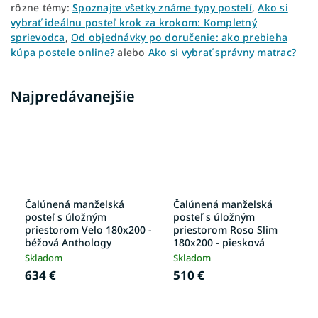
rôzne témy:
Spoznajte všetky známe typy postelí
,
Ako si
vybrať ideálnu posteľ krok za krokom: Kompletný
sprievodca
,
Od objednávky po doručenie: ako prebieha
kúpa postele online?
alebo
Ako si vybrať správny matrac?
Najpredávanejšie
Čalúnená manželská
Čalúnená manželská
posteľ s úložným
posteľ s úložným
priestorom Velo 180x200 -
priestorom Roso Slim
béžová Anthology
180x200 - piesková
Skladom
Skladom
634 €
510 €