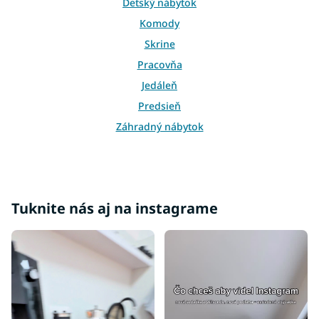
y
Detský nábytok
v
Komody
ý
p
Skrine
i
Pracovňa
s
u
Jedáleň
Predsieň
Záhradný nábytok
Služby
Moderné postele
Luxusné postele
Tuknite nás aj na instagrame
Postele 140x200
Postele 160x200
Postele 180x200
Postele 200x200
Postele 80x200