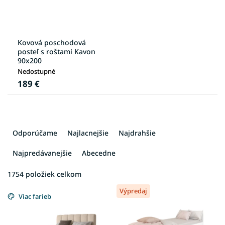
Kovová poschodová
posteľ s roštami Kavon
90x200
Nedostupné
189 €
R
a
Odporúčame
Najlacnejšie
Najdrahšie
d
e
Najpredávanejšie
Abecedne
n
i
1754
položiek celkom
V
e
Výpredaj
ý
p
Viac farieb
p
r
i
o