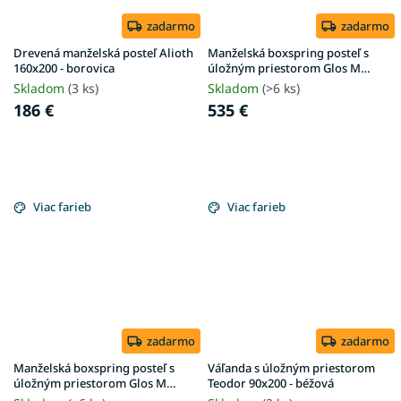
zadarmo
zadarmo
Drevená manželská posteľ Alioth
Manželská boxspring posteľ s
160x200 - borovica
úložným priestorom Glos M
160x200 - krémová
Skladom
(3 ks)
Skladom
(>6 ks)
186 €
535 €
Viac farieb
Viac farieb
zadarmo
zadarmo
Manželská boxspring posteľ s
Váľanda s úložným priestorom
úložným priestorom Glos M
Teodor 90x200 - béžová
180x200 - krémová