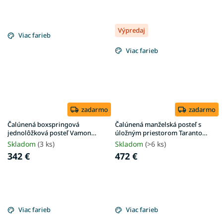
Výpredaj
Viac farieb
Viac farieb
zadarmo
zadarmo
Čalúnená boxspringová
Čalúnená manželská posteľ s
jednolôžková posteľ Vamon
úložným priestorom Taranto
100x200 - sivá
180x200 - krémová
Skladom
(3 ks)
Skladom
(>6 ks)
342 €
472 €
Viac farieb
Viac farieb