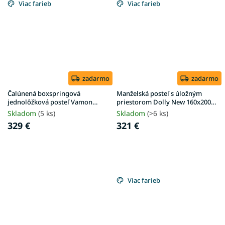
Viac farieb
Viac farieb
zadarmo
zadarmo
Čalúnená boxspringová
Manželská posteľ s úložným
jednolôžková posteľ Vamon
priestorom Dolly New 160x200 -
90x200 - krémová
dub craft
Skladom
(5 ks)
Skladom
(>6 ks)
329 €
321 €
Viac farieb