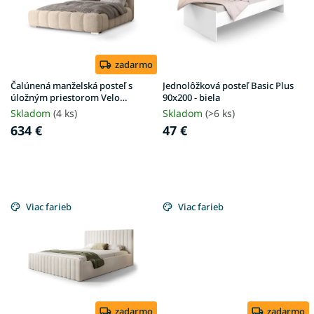
s
d
p
u
r
k
o
t
d
zadarmo
o
u
v
Čalúnená manželská posteľ s
Jednolôžková posteľ Basic Plus
k
úložným priestorom Velo
90x200 - biela
180x200 - béžová Anthology
t
Skladom
(4 ks)
Skladom
(>6 ks)
o
634 €
47 €
v
Viac farieb
Viac farieb
zadarmo
zadarmo