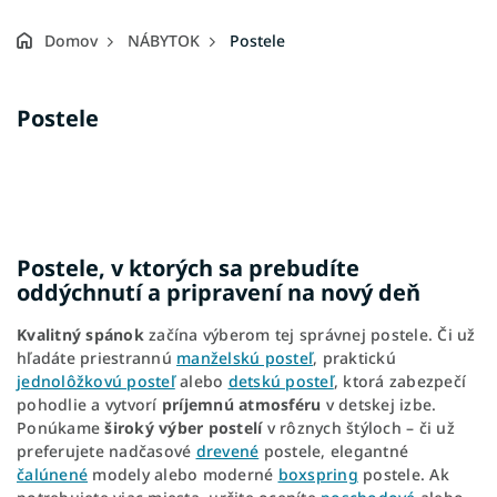
Domov
NÁBYTOK
Postele
B
Postele
o
č
n
ý
p
a
Postele, v ktorých sa prebudíte
n
oddýchnutí a pripravení na nový deň
e
l
Kvalitný spánok
začína výberom tej správnej postele. Či už
hľadáte priestrannú
manželskú posteľ
, praktickú
jednolôžkovú posteľ
alebo
detskú posteľ
, ktorá zabezpečí
pohodlie a vytvorí
príjemnú atmosféru
v detskej izbe.
Ponúkame
široký výber postelí
v rôznych štýloch – či už
preferujete nadčasové
drevené
postele, elegantné
čalúnené
modely alebo moderné
boxspring
postele. Ak