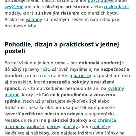
potrebujete viac miesta, určite oceníte
poschodové
alebo
vyvýšené
postele
s úložným priestorom
alebo
rozkladacie
modely, ktoré
sú skvelým riešením
do menších bytov.
Praktické
váľandy
sú ideálnym riešením napríklad pre
hosťovské izby.
Pohodlie, dizajn a praktickosť v jednej
posteli
Posteľ však nie je len o ráme – pre
dokonalý komfort
je
dôležitý správny
rošt
. Zároveň myslíme aj na
bezpečnosť a
komfort
, preto u nás nájdete aj
bariérky
na posteľ pre deti
aj dospelých, ktoré
zabezpečia pokojný a nerušený
spánok
. A k tomu všetkému nezabudnite ani na
kvalitný
matrac
, ktorý je
kľúčom k pohodlnému a zdravému
spánku
. Nech už preferujete akýkoľvek štýl alebo
funkčnosť, naša široká ponuka postelí vám pomôže
vytvoriť
perfektné miesto na oddych
a regeneráciu.
Nezabudnite ani na
praktické doplnky
ako
chrániče
matracov
,
vankúše
,
periny
,
plachty
alebo
obliečky
.
Navštívte aj náš
blog
, kde nájdete inšpiratívne články na