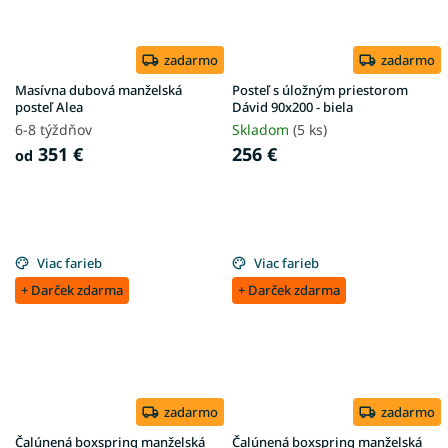
zadarmo
zadarmo
Masívna dubová manželská
Posteľ s úložným priestorom
posteľ Alea
Dávid 90x200 - biela
6-8 týždňov
Skladom
(5 ks)
351 €
256 €
od
Viac farieb
Viac farieb
+ Darček zdarma
+ Darček zdarma
zadarmo
zadarmo
Čalúnená boxspring manželská
Čalúnená boxspring manželská