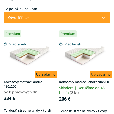
n
i
12
položiek celkom
e
Otvoriť filter
p
r
V
o
Premium
Premium
ý
d
p
u
Viac farieb
Viac farieb
i
k
s
t
p
o
r
v
o
d
zadarmo
zadarmo
u
Kokosový matrac Sandra
Kokosový matrac Sandra 90x200
k
180x200
Skladom | Doručíme do 48
t
5-10 pracovných dní
hodín
(2 ks)
o
334 €
206 €
v
Tvrdosť:
stredne tvrdý / tvrdý
Tvrdosť:
stredne tvrdý / tvrdý