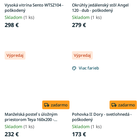
Vysoká vitrína Sento WTSZ104 -
Okrúhly jedálenský stôl Angel
poškodený
120 - dub - poškodený
Skladom
(1 ks)
Skladom
(1 ks)
298 €
279 €
Výpredaj
Výpredaj
Viac farieb
zadarmo
zadarmo
Manželská posteľ s úložným
Pohovka II Dory - svetlohnedá -
priestorom Teya 160x200 -
poškodený
biela/dub - poškodený
Skladom
(1 ks)
Skladom
(1 ks)
232 €
173 €