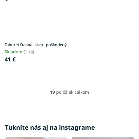
Taburet Deana - sivá - poškodený
Skladom
(1 ks)
41 €
19
položiek celkom
O
v
l
á
d
a
Tuknite nás aj na instagrame
c
i