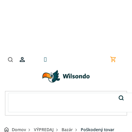
Prejsť
na
obsah
Nákupn
košík
Domov
VÝPREDAJ
Bazár
Poškodený tovar