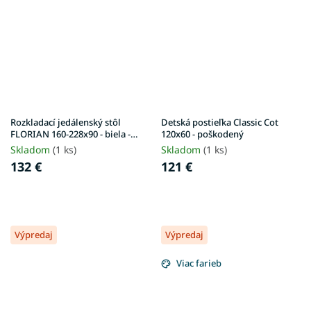
Rozkladací jedálenský stôl
Detská postieľka Classic Cot
FLORIAN 160-228x90 - biela -
120x60 - poškodený
poškodený
Skladom
(1 ks)
Skladom
(1 ks)
132 €
121 €
Výpredaj
Výpredaj
Viac farieb