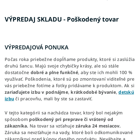
VÝPREDAJ SKLADU - Poškodený tovar
VÝPREDAJOVÁ PONUKA
Počas roka priebežne dopĺňame produkty, ktoré si zaslúžia
druhú šancu. Majú svoje chybičky krásy, ale sú stále
dostatočne
dobré a plne funkčné
, aby ste ich mohli 100 %
využívať. Poškodenia, ktoré sú po zmontovaní viditeľné pre
vás priebežne fotíme a fotky pridávame k produktom. Ak si
zariaďujete izbu v podnájme
,
krátkodobé bývanie
,
detskú
izbu
či pracovňu, mali by ste sa zastaviť.
V tejto kategórii sa nachádza tovar, ktorý bol nejakým
spôsobom
poškodený pri preprave či vrátený od
zákazníka.
Na tovar sa vzťahuje
záruka 24 mesiacov.
Záruka sa nevzťahuje na vady, ktoré boli odkomunikované
zákazníkovi pred kúpov daného produktu. Neváhajte a