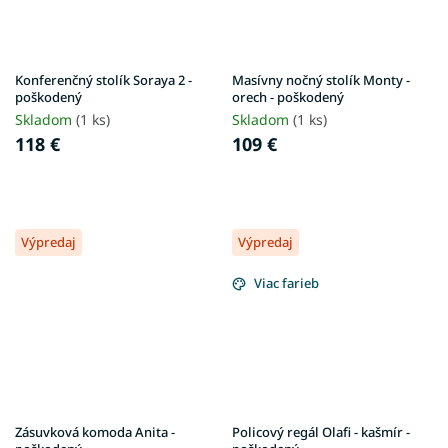
Konferenčný stolík Soraya 2 -
Masívny nočný stolík Monty -
poškodený
orech - poškodený
Skladom
(1 ks)
Skladom
(1 ks)
118 €
109 €
Výpredaj
Výpredaj
Viac farieb
Zásuvková komoda Anita -
Policový regál Olafi - kašmír -