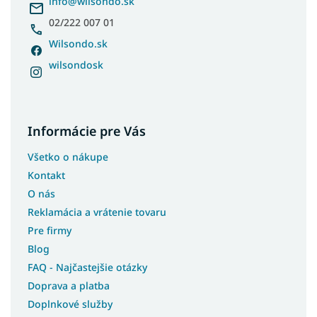
i
info
@
wilsondo.sk
e
02/222 007 01
Wilsondo.sk
wilsondosk
Informácie pre Vás
Všetko o nákupe
Kontakt
O nás
Reklamácia a vrátenie tovaru
Pre firmy
Blog
FAQ - Najčastejšie otázky
Doprava a platba
Doplnkové služby