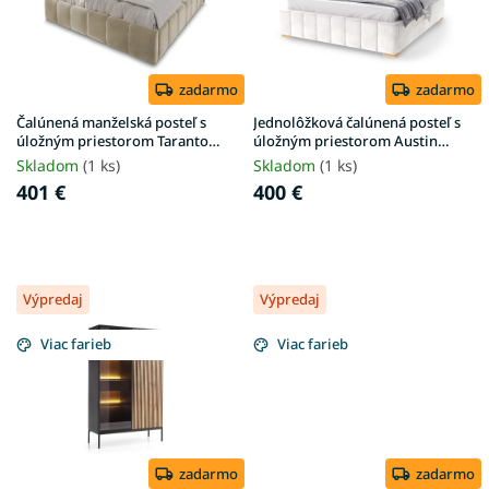
t
p
o
r
v
o
d
zadarmo
zadarmo
u
Čalúnená manželská posteľ s
Jednolôžková čalúnená posteľ s
k
úložným priestorom Taranto
úložným priestorom Austin
180x200 - krémová - poškodený
120x200 - biela - poškodený
t
Skladom
(1 ks)
Skladom
(1 ks)
o
401 €
400 €
v
Výpredaj
Výpredaj
Viac farieb
Viac farieb
zadarmo
zadarmo