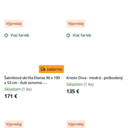
Výpredaj
Výpredaj
Viac farieb
Viac farieb
zadarmo
Šatníková skriňa Elenas 90 x 190
Kreslo Diva - modrá - poškodený
x 53 cm - dub sonoma -
Skladom
(1 ks)
poškodený
Skladom
(1 ks)
135 €
171 €
Výpredaj
Výpredaj