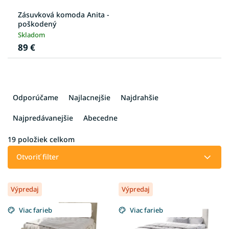
Zásuvková komoda Anita -
poškodený
Skladom
89 €
R
a
Odporúčame
Najlacnejšie
Najdrahšie
d
e
Najpredávanejšie
Abecedne
n
i
19
položiek celkom
e
Otvoriť filter
p
r
V
o
Výpredaj
Výpredaj
ý
d
p
u
Viac farieb
Viac farieb
i
k
s