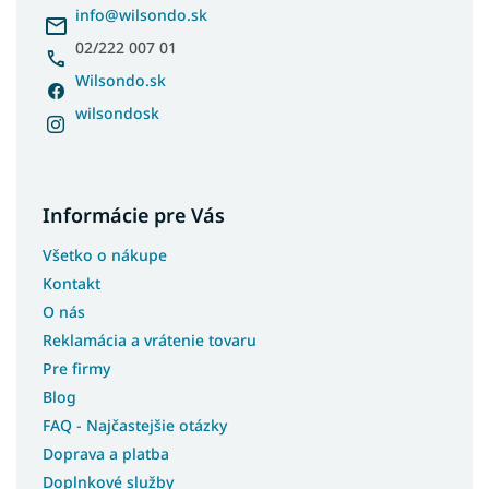
i
info
@
wilsondo.sk
e
02/222 007 01
Wilsondo.sk
wilsondosk
Informácie pre Vás
Všetko o nákupe
Kontakt
O nás
Reklamácia a vrátenie tovaru
Pre firmy
Blog
FAQ - Najčastejšie otázky
Doprava a platba
Doplnkové služby