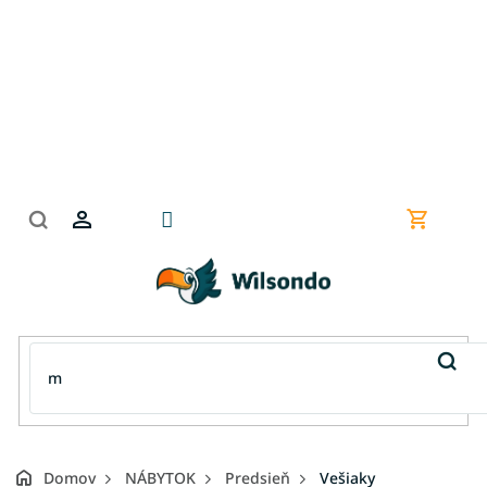
Prejsť
na
obsah
Nákupn
košík
Domov
NÁBYTOK
Predsieň
Vešiaky