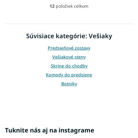
12
položiek celkom
O
v
l
á
d
Súvisiace kategórie: Vešiaky
a
c
Predsieňové zostavy
i
e
Vešiakové steny
p
Skrine do chodby
r
v
Komody do predsiene
k
Botníky
y
v
ý
p
i
s
u
Tuknite nás aj na instagrame