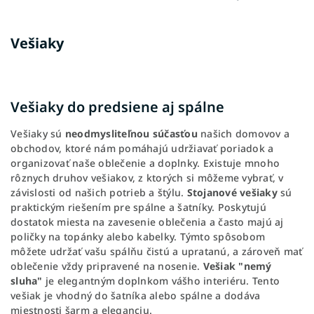
Vešiaky
Vešiaky do predsiene aj spálne
Vešiaky sú
neodmysliteľnou súčasťou
našich domovov a
obchodov, ktoré nám pomáhajú udržiavať poriadok a
organizovať naše oblečenie a doplnky. Existuje mnoho
rôznych druhov vešiakov, z ktorých si môžeme vybrať, v
závislosti od našich potrieb a štýlu.
Stojanové vešiaky
sú
praktickým riešením pre spálne a šatníky. Poskytujú
dostatok miesta na zavesenie oblečenia a často majú aj
poličky na topánky alebo kabelky. Týmto spôsobom
môžete udržať vašu spálňu čistú a upratanú, a zároveň mať
oblečenie vždy pripravené na nosenie.
Vešiak "nemý
sluha"
je elegantným doplnkom vášho interiéru. Tento
vešiak je vhodný do šatníka alebo spálne a dodáva
miestnosti šarm a eleganciu.