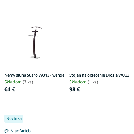
v
Nemý sluha Suaro WU13 - wenge
Stojan na oblečenie Dlosia WU33
Skladom
(3 ks)
Skladom
(1 ks)
64 €
98 €
Novinka
Viac farieb