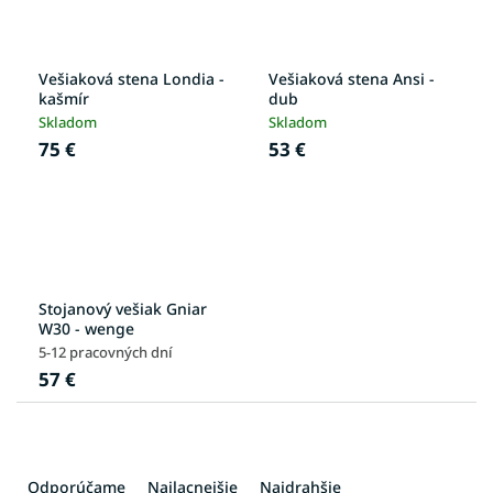
Vešiaková stena Londia -
Vešiaková stena Ansi -
kašmír
dub
Skladom
Skladom
75 €
53 €
Stojanový vešiak Gniar
W30 - wenge
5-12 pracovných dní
57 €
R
a
Odporúčame
Najlacnejšie
Najdrahšie