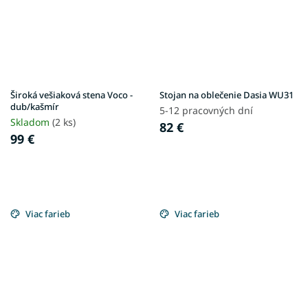
Široká vešiaková stena Voco -
Stojan na oblečenie Dasia WU31
dub/kašmír
5-12 pracovných dní
Skladom
(2 ks)
82 €
99 €
Viac farieb
Viac farieb