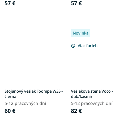
57 €
57 €
Novinka
Viac farieb
Stojanový vešiak Toompa W35 -
Vešiaková stena Voco -
čierna
dub/kašmír
5-12 pracovných dní
5-12 pracovných dní
60 €
82 €