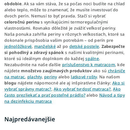
obdobie
. Ak sa vám stáva, že sa počas noci budíte na chlad
alebo teplo, môže to znamenať, že musíte investovať do
dvoch perín. Nemusí to byť pravda. Stačí si vybrať
celoročnú perinu
s vynikajúcimi termoregulačnými
vlastnosťami. Rovnako dôležité je zvážiť veľkosť periny.
Naša ponuka zahŕňa periny v rôznych veľkostiach, ktoré sa
dokonale prispôsobia vašim potrebám – od perín pre
jednolôžkové
,
manželské
až po
detské postele
.
Zabezpečte
si pohodlný a zdravý spánok
s našimi kvalitnými perinami,
ktoré sú ideálnym doplnkom do každej
spálne
.
Nezabudnite na naše ďalšie
príslušenstvo k matracom
, kde
nájdete
množstvo zaujímavých produktov
ako sú
chrániče
na matrac
,
plachty
,
periny
alebo
latkové rošty
. Na našom
blogu
nájdete nápomocné ale aj inšpiratívne články:
Ako si
vybrať správny matrac?
,
Ako vybrať tvrdosť matraca?
,
Ako
často prezliekať a prať posteľné prádlo?
alebo
Návod a tipy
na dezinfekciu matraca
Najpredávanejšie