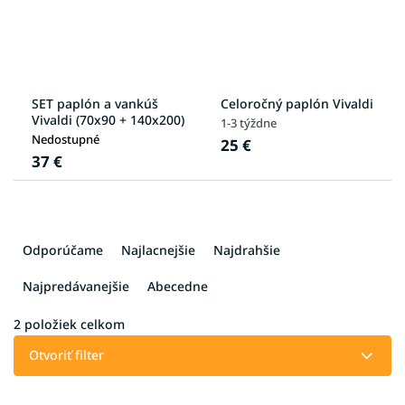
SET paplón a vankúš
Celoročný paplón Vivaldi
Vivaldi (70x90 + 140x200)
1-3 týždne
Nedostupné
25 €
37 €
R
a
Odporúčame
Najlacnejšie
Najdrahšie
d
e
Najpredávanejšie
Abecedne
n
i
2
položiek celkom
e
Otvoriť filter
p
r
V