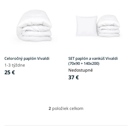
o
ý
d
p
u
i
k
s
t
p
o
r
v
o
d
u
Celoročný paplón Vivaldi
SET paplón a vankúš Vivaldi
k
(70x90 + 140x200)
1-3 týždne
t
Nedostupné
25 €
o
37 €
v
2
položiek celkom
O
v
l
á