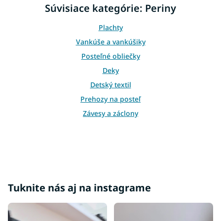
d
Súvisiace kategórie: Periny
a
c
Plachty
i
e
Vankúše a vankúšiky
p
Posteľné obliečky
r
v
Deky
k
Detský textil
y
v
Prehozy na posteľ
ý
p
Závesy a záclony
i
s
u
Tuknite nás aj na instagrame