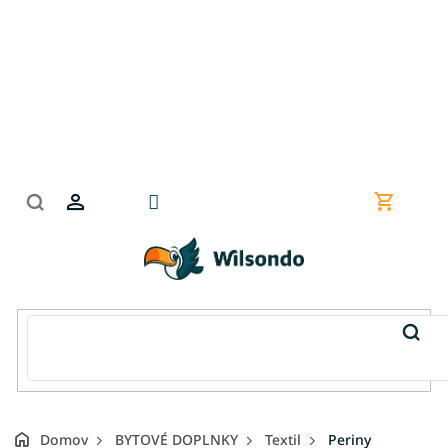
Prejsť
na
obsah
Nákupn
košík
Domov
BYTOVÉ DOPLNKY
Textil
Periny