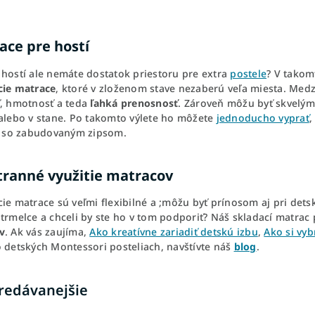
ace pre hostí
 hostí ale nemáte dostatok priestoru pre extra
postele
? V tako
cie matrace
, ktoré v zloženom stave nezaberú veľa miesta. Medz
ť, hmotnosť a teda
ľahká prenosnosť
. Zároveň môžu byť skvelým
 alebo v stane. Po takomto výlete ho môžete
jednoducho vyprať
,
ie so zabudovaným zipsom.
tranné využitie matracov
ie matrace sú veľmi flexibilné a ;môžu byť prínosom aj pri dets
trmelce a chceli by ste ho v tom podporiť? Náš skladací matrac 
v
. Ak vás zaujíma,
Ako kreatívne zariadiť detskú izbu
,
Ako si vyb
o detských Montessori posteliach, navštívte náš
blog
.
redávanejšie