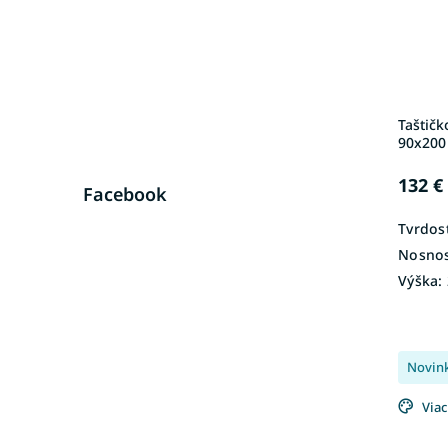
Taštič
90x200
132 €
Facebook
Tvrdosť
Nosnos
Výška:
Novin
Viac