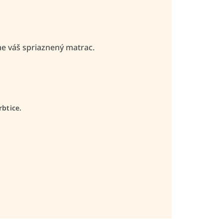
 váš spriaznený matrac.
btice.