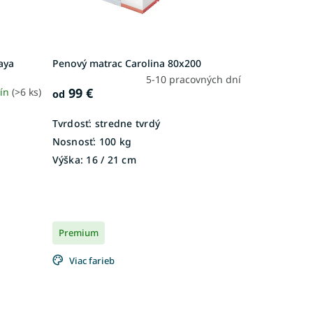
aya
Penový matrac Carolina 80x200
5-10 pracovných dní
99 €
dín
(>6 ks)
od
Tvrdosť:
stredne tvrdý
Nosnosť:
100 kg
Výška:
16 / 21 cm
Premium
Viac farieb