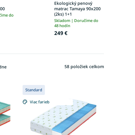
Ekologický penový
200
matrac Tamaya 90x200
(2ks) 1+1
číme do
Skladom | Doručíme do
48 hodín
249 €
58
položiek celkom
dne
Standard
Viac farieb