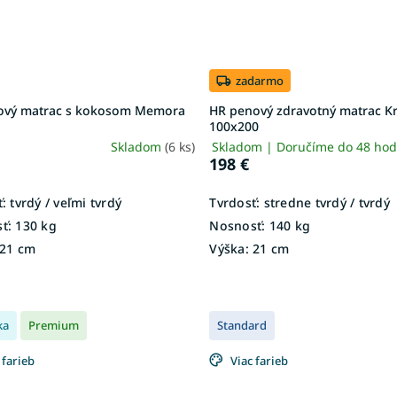
zadarmo
kový matrac s kokosom Memora
HR penový zdravotný matrac K
100x200
Skladom
(6 ks)
Skladom | Doručíme do 48 ho
198 €
:
tvrdý / veľmi tvrdý
Tvrdosť:
stredne tvrdý / tvrdý
ť:
130 kg
Nosnosť:
140 kg
21 cm
Výška:
21 cm
ka
Premium
Standard
 farieb
Viac farieb