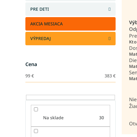
PRE DETI
Výb
AKCIA MESIACA
Odp
Pre
VÝPREDAJ
Kto
Do
Mat
Die
Cena
Mat
Sen
99
€
383
€
Mat
Nie
Žia
Na sklade
30
Otv