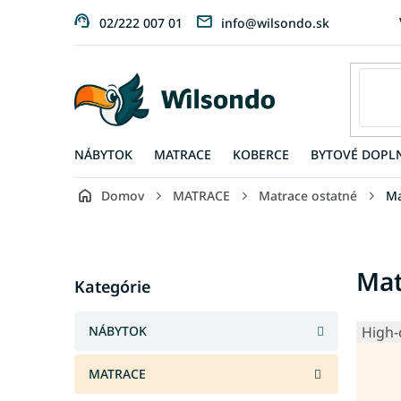
Prejsť
02/222 007 01
info@wilsondo.sk
na
obsah
NÁBYTOK
MATRACE
KOBERCE
BYTOVÉ DOPL
Domov
MATRACE
Matrace ostatné
Ma
B
o
č
Preskočiť
Mat
n
Kategórie
kategórie
ý
p
NÁBYTOK
High-
a
n
MATRACE
e
l