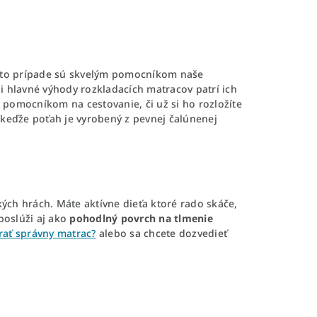
mto prípade sú skvelým pomocníkom naše
i hlavné výhody rozkladacích matracov patrí ich
 pomocníkom na cestovanie, či už si ho rozložíte
 keďže poťah je vyrobený z pevnej čalúnenej
kých hrách. Máte aktívne dieťa ktoré rado skáče,
poslúži aj ako
pohodlný povrch na tlmenie
rať správny matrac?
alebo sa chcete dozvedieť