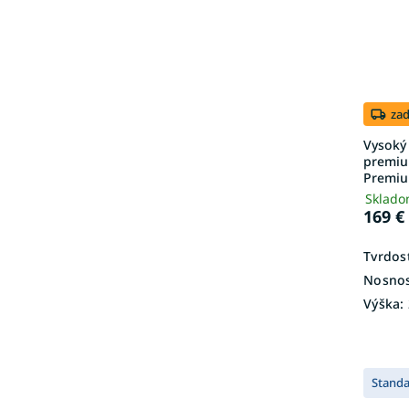
za
Vysoký
premiu
Premi
Sklado
169 €
Tvrdosť
Nosnos
Výška:
Stand