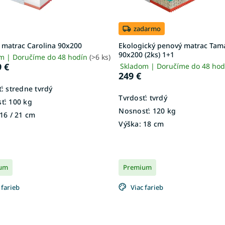
zadarmo
 matrac Carolina 90x200
Ekologický penový matrac Tam
90x200 (2ks) 1+1
m | Doručíme do 48 hodín
(>6 ks)
 €
Skladom | Doručíme do 48 ho
249 €
:
stredne tvrdý
Tvrdosť:
tvrdý
ť:
100 kg
Nosnosť:
120 kg
16 / 21 cm
Výška:
18 cm
um
Premium
 farieb
Viac farieb