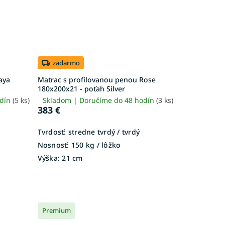
zadarmo
aya
Matrac s profilovanou penou Rose
180x200x21 - poťah Silver
odín
(5 ks)
Skladom | Doručíme do 48 hodín
(3 ks)
383 €
Tvrdosť:
stredne tvrdý / tvrdý
Nosnosť:
150 kg / lôžko
Výška:
21 cm
Premium