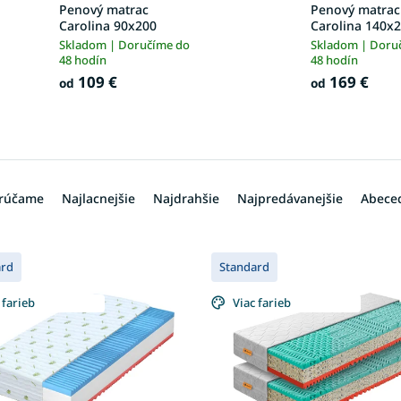
Penový matrac
Penový matrac
Carolina 90x200
Carolina 140x
Skladom | Doručíme do
Skladom | Doru
48 hodín
48 hodín
109 €
169 €
od
od
rúčame
Najlacnejšie
Najdrahšie
Najpredávanejšie
Abece
ard
Standard
 farieb
Viac farieb