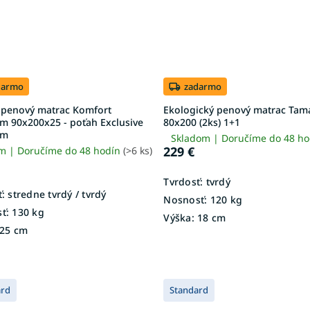
darmo
zadarmo
 penový matrac Komfort
Ekologický penový matrac Tam
m 90x200x25 - poťah Exclusive
80x200 (2ks) 1+1
um
Skladom | Doručíme do 48 h
229 €
m | Doručíme do 48 hodín
(>6 ks)
Tvrdosť:
tvrdý
:
stredne tvrdý / tvrdý
Nosnosť:
120 kg
ť:
130 kg
Výška:
18 cm
25 cm
ard
Standard