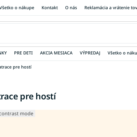
Všetko o nákupe
Kontakt
O nás
Reklamácia a vrátenie to
NKY
PRE DETI
AKCIA MESIACA
VÝPREDAJ
Všetko o nák
trace pre hostí
race pre hostí
contrast mode