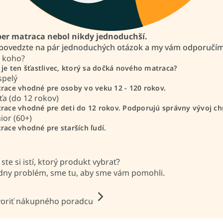
er matraca nebol nikdy jednoduchší.
ovedzte na pár jednoduchých otázok a my vám odporučíme
 koho?
 je ten šťastlivec, ktorý sa dočká nového matraca?
spelý
race vhodné pre osoby vo veku 12 - 120 rokov.
ťa (do 12 rokov)
race vhodné pre deti do 12 rokov. Podporujú správny vývoj chr
ior (60+)
race vhodné pre starších ľudí.
 ste si istí, ktorý produkt vybrať?
dny problém, sme tu, aby sme vám pomohli.
oriť nákupného poradcu