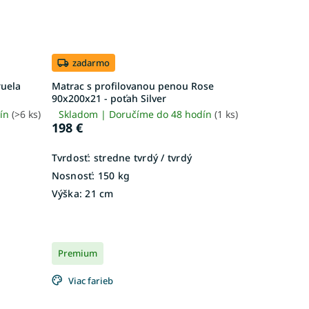
zadarmo
ruela
Matrac s profilovanou penou Rose
90x200x21 - poťah Silver
dín
(>6 ks)
Skladom | Doručíme do 48 hodín
(1 ks)
198 €
Tvrdosť:
stredne tvrdý / tvrdý
Nosnosť:
150 kg
Výška:
21 cm
Premium
Viac farieb