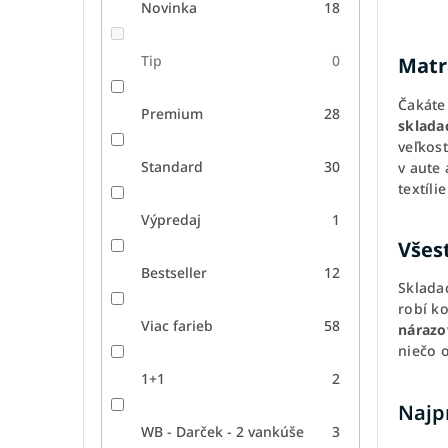
Novinka
18
Tip
0
Matr
Čakáte
Premium
28
sklada
veľkos
Standard
30
v aute
textíl
Výpredaj
1
Všes
Bestseller
12
Skladac
robí ko
Viac farieb
58
nárazo
niečo 
1+1
2
Najp
WB - Darček - 2 vankúše
3