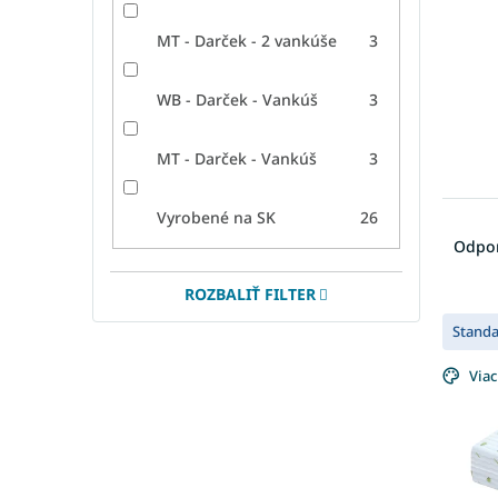
MT - Darček - 2 vankúše
3
WB - Darček - Vankúš
3
MT - Darček - Vankúš
3
R
Vyrobené na SK
26
a
Odpo
d
e
ROZBALIŤ FILTER
V
n
Stand
ý
i
p
e
Viac
i
p
s
r
p
o
r
d
o
u