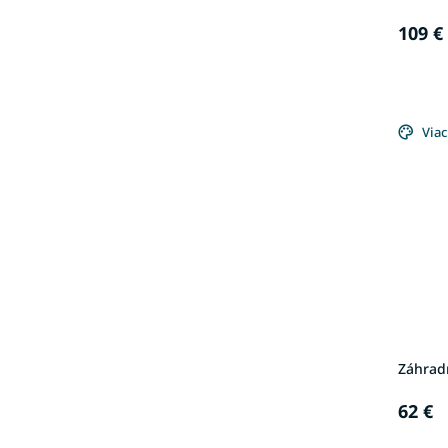
109 €
Viac
Záhradn
62 €