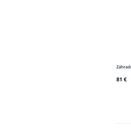
Záhrad
81 €