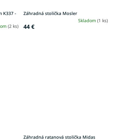
m K337 -
Záhradná stolička Mosler
Skladom
(1 ks)
44 €
dom
(2 ks)
0
Záhradná ratanová stolička Midas