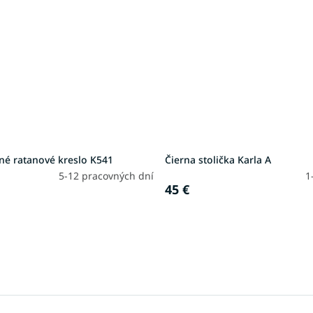
né ratanové kreslo K541
Čierna stolička Karla A
5-12 pracovných dní
1
45 €
O
v
l
á
d