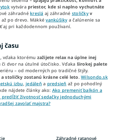
ieho sedenia –
spájajú praktickosť, komfort a
ytok
vytvára
priestor, kde si naplno vychutnáte
lové záhradné
kreslá
aj záhradné
stoličky
v
u až po drevo. Mäkké
vankúšiky
a čalúnenie sa
ť
aj pri každodennom používaní.
aj času
á
, vďaka ktorému
zažijete relax na úplne inej
 či dvor na útulné útočisko. Vďaka
širokej palete
eriéru – od moderných po tradičné štýly.
 a stoličky zostanú krásne celé leto
.
Wilsondo.sk
etskú izbu
,
jedáleň
a
predsieň
až po pohodlný
 kde nájdete články ako:
Ako premeniť balkón a
 predĺžiť životnosť sedačky jednoduchými
radšej zavolať majstra?
cie
Záhradné ratanové