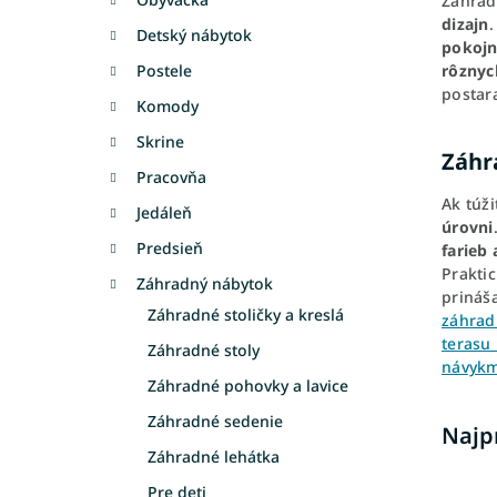
Záhrad
dizajn
.
Detský nábytok
pokojné
rôznyc
Postele
postara
Komody
Skrine
Záhra
Pracovňa
Ak túž
Jedáleň
úrovni
Predsieň
farieb 
Praktic
Záhradný nábytok
prináš
Záhradné stoličky a kreslá
záhrad
terasu
Záhradné stoly
návykm
Záhradné pohovky a lavice
Záhradné sedenie
Najp
Záhradné lehátka
Pre deti