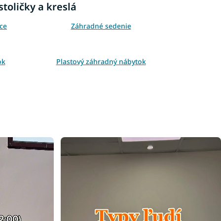
toličky a kreslá
ce
Záhradné sedenie
ok
Plastový záhradný nábytok
 kreslá
Ratanové stoličky a kreslá