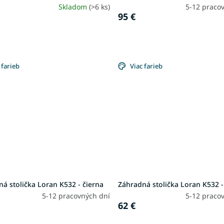
Skladom
(>6 ks)
5-12 praco
95 €
 farieb
Viac farieb
á stolička Loran K532 - čierna
Záhradná stolička Loran K532 -
5-12 pracovných dní
5-12 praco
62 €