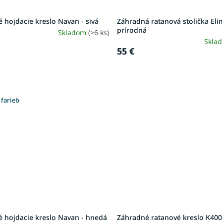
 hojdacie kreslo Navan - sivá
Záhradná ratanová stolička Eli
prírodná
Skladom
(>6 ks)
Skla
55 €
 farieb
é hojdacie kreslo Navan - hnedá
Záhradné ratanové kreslo K40