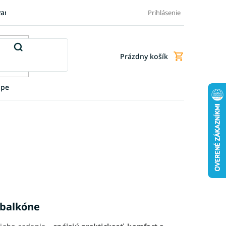
varu
Pre firmy
Blog
FAQ - Najčastejšie otázky
Doprava a
Prihlásenie
Prázdny košík
Nákupný
košík
upe
 balkóne