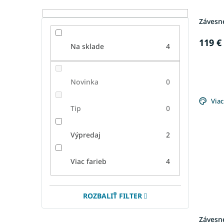
k
o
t
v
Závesné
o
v
119 €
Na sklade
4
Novinka
0
Viac
Tip
0
Výpredaj
2
Viac farieb
4
ROZBALIŤ FILTER
Závesn