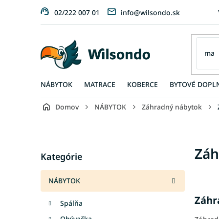
Prejsť
02/222 007 01
info@wilsondo.sk
na
obsah
NÁBYTOK
MATRACE
KOBERCE
BYTOVÉ DOPL
Domov
NÁBYTOK
Záhradný nábytok
B
o
č
Preskočiť
Záh
n
Kategórie
kategórie
ý
p
NÁBYTOK
a
n
Záhra
Spálňa
e
l
Obývačka