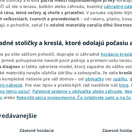
né stoličky a kreslá
patria medzi najobľúbenejšie prvky
vonkajš
 Či už ide o terasu, balkón alebo záhradu, kvalitný
záhradný náb
 rána, letné večery aj chvíle s priateľmi.
V ponuke nájdete štý
h veľkostiach, tvaroch a prevedeniach
– od ratanu, plastu, kov
jú o pohodlie, zatiaľ čo
odolné materiály zaručia dlhú životnos
dné stoličky a kreslá, ktoré odolajú počasiu 
ite po ešte väčšom pohodlí, doprajte si záhradné
hojdacie kresl
. Jemné pohupovanie navodí pocit pokoja a premení vašu terasu
a dizajnov
si ľahko vyberiete model, ktorý zapadne do vášho ext
ké materiály navyše uľahčia údržbu a zabezpečia, že vaše
kreslá
a kompletné riešenie pre váš domov – od
obývačky
cez
spálňu
,
d
ný nábytok
. Pre viac tipov a praktických rád navštívte náš
blog
,
 na letnú oázu?
,
Paletové sedenie v obývačke alebo záhrade
,
Ako
i
alebo
Rekonštrukcia svojpomocne. Čo zvládnete sami a na čo 
redávanejšie
Závesné hojdacie
Závesné hojda