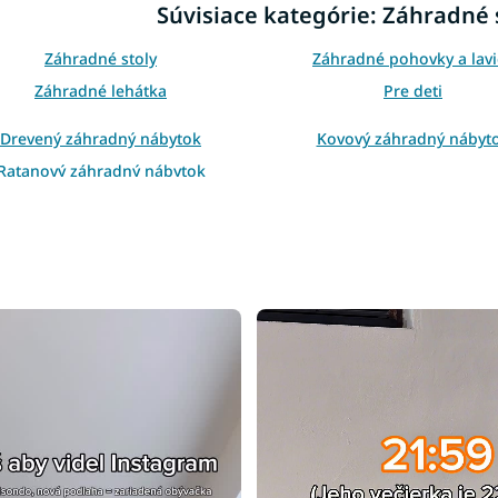
Súvisiace kategórie: Záhradné s
a
c
i
Záhradné stoly
Záhradné pohovky a lavi
e
Záhradné lehátka
Pre deti
p
r
Drevený záhradný nábytok
Kovový záhradný nábyt
v
k
Ratanový záhradný nábytok
y
v
vené záhradné stoličky a kreslá
Plastové záhradné stoličky a
ý
p
i
s
u