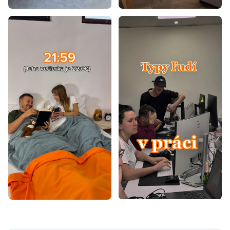
Postele 85x200
Laminátové postele
Postele z masívu
Dizajnové postele
Rustikálne postele
Retro postele
Vidiecke postele
Biele postele
Čierne postele
Modré postele
Sivé postele
Zelené postele
Žlté postele
Béžové postele
Postele dub sonoma