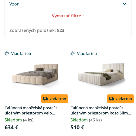
Vzor
Vymazať filtre
Zobrazených položiek:
823
V
ý
Viac farieb
Viac farieb
p
i
s
p
r
o
d
zadarmo
zadarmo
u
Čalúnená manželská posteľ s
Čalúnená manželská posteľ s
k
úložným priestorom Velo
úložným priestorom Roso Slim
180x200 - béžová Anthology
180x200 - piesková
t
Skladom
(4 ks)
Skladom
(>6 ks)
o
634 €
510 €
v