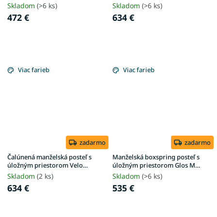
180x200 - krémová
180x200 - krémová Anthology
Skladom
(>6 ks)
Skladom
(>6 ks)
472 €
634 €
Viac farieb
Viac farieb
zadarmo
zadarmo
Čalúnená manželská posteľ s
Manželská boxspring posteľ s
úložným priestorom Velo
úložným priestorom Glos M
180x200 - olivová Anthology
160x200 - krémová
Skladom
(2 ks)
Skladom
(>6 ks)
634 €
535 €