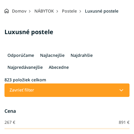
Domov
NÁBYTOK
Postele
Luxusné postele
Luxusné postele
R
a
Odporúčame
Najlacnejšie
Najdrahšie
d
e
Najpredávanejšie
Abecedne
n
i
823
položiek celkom
e
Zavrieť filter
p
r
o
Cena
d
u
267
€
891
€
k
t