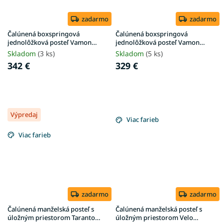
zadarmo
zadarmo
Čalúnená boxspringová
Čalúnená boxspringová
jednolôžková posteľ Vamon
jednolôžková posteľ Vamon
100x200 - sivá
90x200 - krémová
Skladom
(3 ks)
Skladom
(5 ks)
342 €
329 €
Výpredaj
Viac farieb
Viac farieb
zadarmo
zadarmo
Čalúnená manželská posteľ s
Čalúnená manželská posteľ s
úložným priestorom Taranto
úložným priestorom Velo