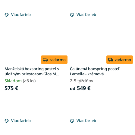
Viac farieb
Viac farieb
zadarmo
zadarmo
Manželská boxspring posteľ s
Čalúnená boxspring posteľ
úložným priestorom Glos M
Lamella - krémová
180x200 - krémová
Skladom
(>6 ks)
2-5 týždňov
575 €
549 €
od
Viac farieb
Viac farieb