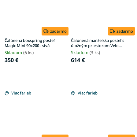
zadarmo
zadarmo
Čalúnená boxspring posteľ
Čalúnená manželská posteľ s
Magic Mini 90x200 - sivá
úložným priestorom Velo
160x200 - béžová Anthology
Skladom
(6 ks)
Skladom
(3 ks)
350 €
614 €
Viac farieb
Viac farieb