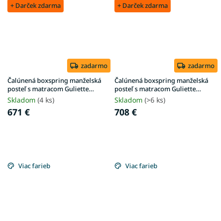
+ Darček zdarma
+ Darček zdarma
zadarmo
zadarmo
Čalúnená boxspring manželská
Čalúnená boxspring manželská
posteľ s matracom Guliette
posteľ s matracom Guliette
180x200 - sivá
200x200 - sivá
Skladom
(4 ks)
Skladom
(>6 ks)
671 €
708 €
Viac farieb
Viac farieb