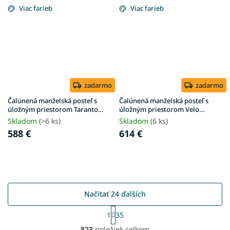
Viac farieb
Viac farieb
zadarmo
zadarmo
Čalúnená manželská posteľ s
Čalúnená manželská posteľ s
úložným priestorom Taranto
úložným priestorom Velo
180x200 - sivá
160x200 - sivá Anthology
Skladom
(>6 ks)
Skladom
(6 ks)
588 €
614 €
Načítať 24 ďalších
S
1
35
t
O
r
823
položiek celkom