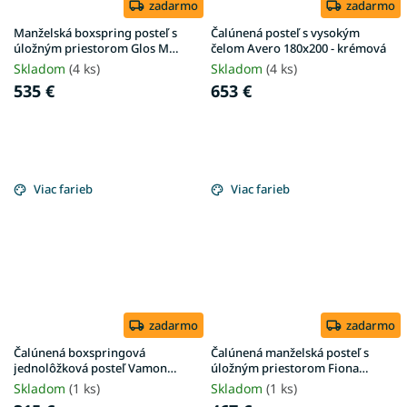
zadarmo
zadarmo
Manželská boxspring posteľ s
Čalúnená posteľ s vysokým
úložným priestorom Glos M
čelom Avero 180x200 - krémová
160x200 - sivá
Skladom
(4 ks)
Skladom
(4 ks)
535 €
653 €
Viac farieb
Viac farieb
zadarmo
zadarmo
Čalúnená boxspringová
Čalúnená manželská posteľ s
jednolôžková posteľ Vamon
úložným priestorom Fiona
80x200 - sivá
160x200 - krémová
Skladom
(1 ks)
Skladom
(1 ks)