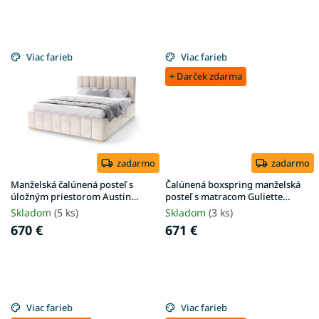
Viac farieb
Viac farieb
+ Darček zdarma
zadarmo
zadarmo
Manželská čalúnená posteľ s
Čalúnená boxspring manželská
úložným priestorom Austin
posteľ s matracom Guliette
180x200 - krémová
180x200 - béžová
Skladom
(5 ks)
Skladom
(3 ks)
670 €
671 €
Viac farieb
Viac farieb