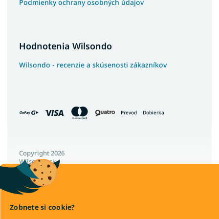
Podmienky ochrany osobných údajov
Postele na nohách
Postele s vysokým čelom
Kontinentálne postele
Hodnotenia Wilsondo
Luxusné kontinentálne postele
Postele so šuflíkmi
Wilsondo - recenzie a skúsenosti zákazníkov
Pohodlné postele
Francúzske postele
Poľské postele
Prevod
Dobierka
Nízke postele
Vysoké postele
Veľké postele
Copyright 2026
Wilsondo.sk
Vysoké postele s úložným priestorom
. Všetky práva vyhradené.
Široké postele
Upraviť nastavenie cookies
Vysoké postele pre seniorov
Lacné postele z masívu
Zobnete si cookie?
Látkové postele