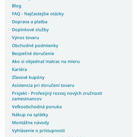
Blog
Postele bez matracov
FAQ - Najčastejšie otázky
Postele s matracom
Doprava a platba
Postele 3v1
Doplnkové služby
Lacné postele s úložným priestorom
Výnos tovaru
Lacné postele
Obchodné podmienky
Rohové postele
Bezpečné doručenie
Švédske postele
Ako si objednať matrac na mieru
Kariéra
Slovenské postele
Zľavové kupóny
Americké postele
Asistencia pri doručení tovaru
Talianske postele
Projekt - Profesijný rozvoj nových zručností
Luxusné postele z masívu
zamestnancov
Postele z masívu s úložným priestorom
Veľkoobchodná ponuka
Postele na chatu
Nákup na splátky
Montážne návody
Postele s roštom
Vyhlásenie o prístupnosti
Postele s osvetlením