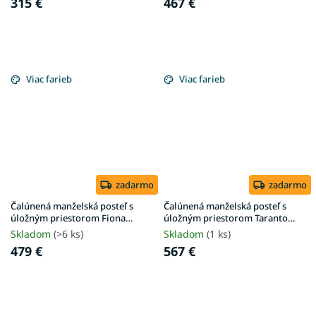
315 €
467 €
Viac farieb
Viac farieb
zadarmo
zadarmo
Čalúnená manželská posteľ s
Čalúnená manželská posteľ s
úložným priestorom Fiona
úložným priestorom Taranto
180x200 - krémová
160x200 - sivá
Skladom
(>6 ks)
Skladom
(1 ks)
479 €
567 €