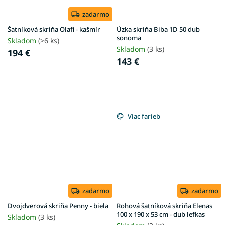
zadarmo
Šatníková skriňa Olafi - kašmír
Úzka skriňa Biba 1D 50 dub
sonoma
Skladom
(>6 ks)
Skladom
(3 ks)
194 €
143 €
Viac farieb
zadarmo
zadarmo
Dvojdverová skriňa Penny - biela
Rohová šatníková skriňa Elenas
100 x 190 x 53 cm - dub lefkas
Skladom
(3 ks)