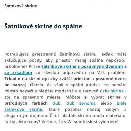
Šatníkové skrine
Šatníkové skrine do spálne
Potrebujete priestrannú šatníkovú skriňu, avšak máte
skľučujúce pocity, aby priestor malej spálne nepôsobil
preplnene? Práve
šatníkové skrine s posuvnými dverami
a
so zrkadlom
sú skvelou odpoveďou na Váš problém.
Zrkadlo na skrini opticky zväčší priestor
a
posuvné dvere
ho naozaj ušetria
. Ak však v spálni predsa len nemáte
miesto nazvyš a hľadáte moderné ale zároveň
úzke skrine
-
ste na správnom mieste. Môžete si vybrať
skrine v
prírodných farbách
dub
,
dub sonoma
alebo
biele
šatníkové skriňe
, ktoré pôsobia naozaj čistým a
elegantným dojmom. Či už hľadáte skriňu podľa materiálu,
farby alebo ceny? Veríme, že s Wilsondo.sk si vyberiete!