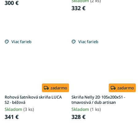
Skladom
(2 ks)
300 €
332 €
Viac farieb
Viac farieb
zadarmo
zadarmo
Rohová šatníková skriňa LUCA
Skriňa Nelly 2D 105x200x51 -
S2 - béžová
tmavosivá / dub artisan
Skladom
(3 ks)
Skladom
(1 ks)
341 €
328 €