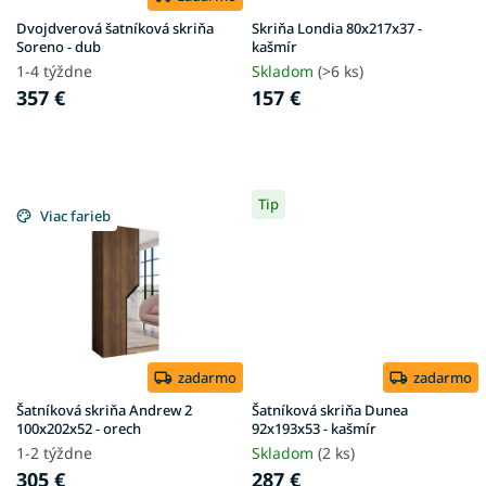
d
u
Dvojdverová šatníková skriňa
Skriňa Londia 80x217x37 -
k
Soreno - dub
kašmír
t
1-4 týždne
Skladom
(>6 ks)
o
357 €
157 €
v
Tip
Viac farieb
zadarmo
zadarmo
Šatníková skriňa Andrew 2
Šatníková skriňa Dunea
100x202x52 - orech
92x193x53 - kašmír
1-2 týždne
Skladom
(2 ks)
305 €
287 €