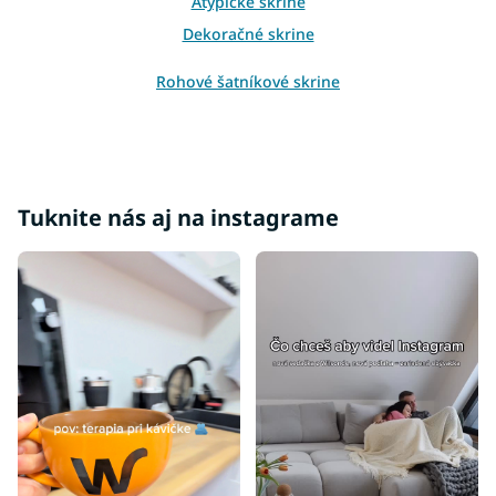
s
Atypické skrine
u
Dekoračné skrine
Rohové šatníkové skrine
Biele šatníkové skrine
Čierne šatníkové skrine
Šatníkové skrine dub sonoma
Šatníkové skrine so zrkadlom
Tuknite nás aj na instagrame