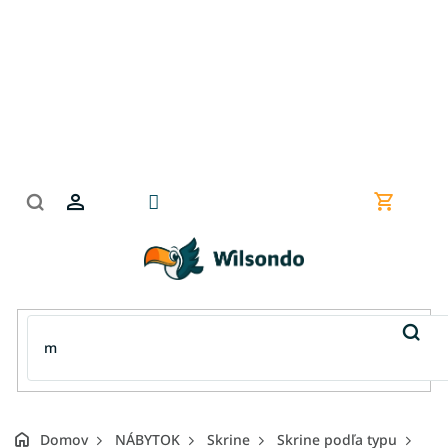
Prejsť
na
obsah
Nákupn
košík
Domov
NÁBYTOK
Skrine
Skrine podľa typu