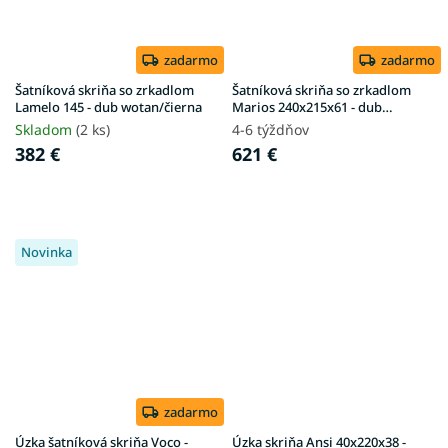
zadarmo
zadarmo
Šatníková skriňa so zrkadlom
Šatníková skriňa so zrkadlom
Lamelo 145 - dub wotan/čierna
Marios 240x215x61 - dub
sonoma
Skladom
(2 ks)
4-6 týždňov
382 €
621 €
Novinka
zadarmo
Úzka šatníková skriňa Voco -
Úzka skriňa Ansi 40x220x38 -