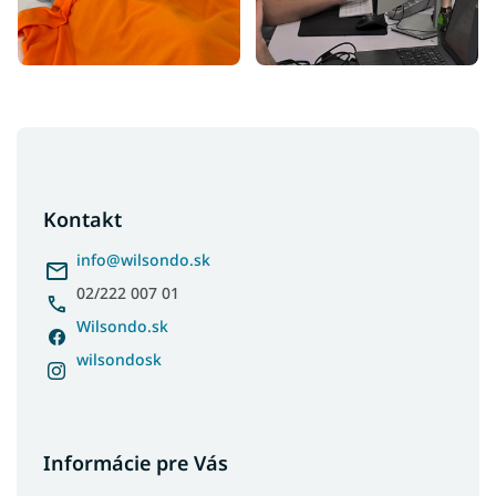
Z
á
p
ä
Kontakt
t
i
info
@
wilsondo.sk
e
02/222 007 01
Wilsondo.sk
wilsondosk
Informácie pre Vás