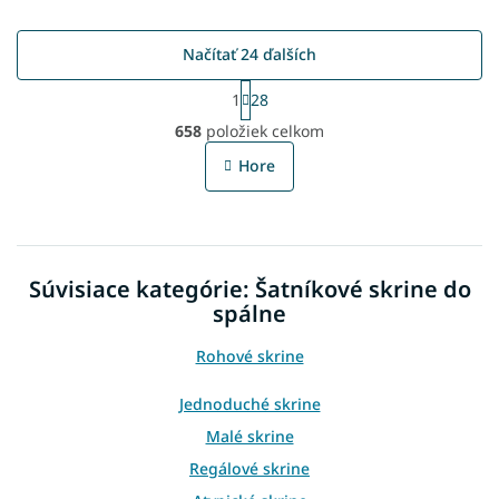
Načítať 24 ďalších
S
1
28
t
O
r
658
položiek celkom
v
á
l
n
Hore
á
k
o
d
v
a
a
c
n
i
i
Súvisiace kategórie: Šatníkové skrine do
e
e
p
spálne
r
v
Rohové skrine
k
y
Jednoduché skrine
v
ý
Malé skrine
p
Regálové skrine
i