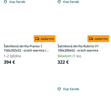
Viac farieb
Viac farieb
zadarmo
zadarmo
Šatníková skriňa Pianos 1
Šatníková skriňa Rubino V1
150x202x52 - orech warmia /
100x200x62 - orech warmia
zlatá
1-2 týždne
Skladom
(1 ks)
394 €
322 €
Viac farieb