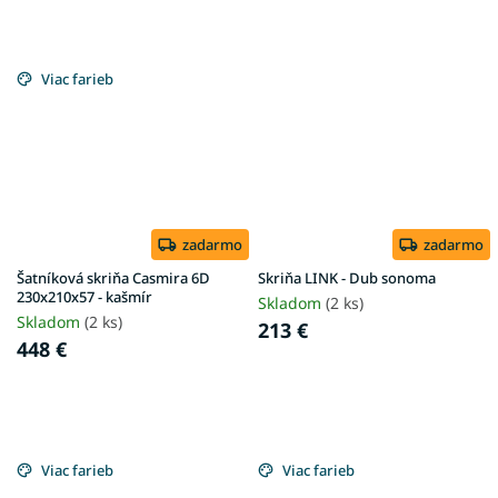
Viac farieb
zadarmo
zadarmo
Šatníková skriňa Casmira 6D
Skriňa LINK - Dub sonoma
230x210x57 - kašmír
Skladom
(2 ks)
Skladom
(2 ks)
213 €
448 €
Viac farieb
Viac farieb