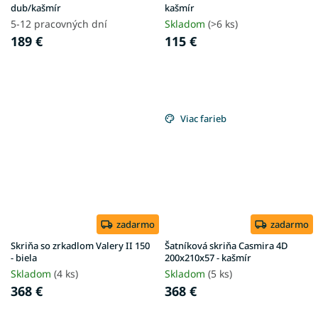
dub/kašmír
kašmír
5-12 pracovných dní
Skladom
(>6 ks)
189 €
115 €
Viac farieb
zadarmo
zadarmo
Skriňa so zrkadlom Valery II 150
Šatníková skriňa Casmira 4D
- biela
200x210x57 - kašmír
Skladom
(4 ks)
Skladom
(5 ks)
368 €
368 €