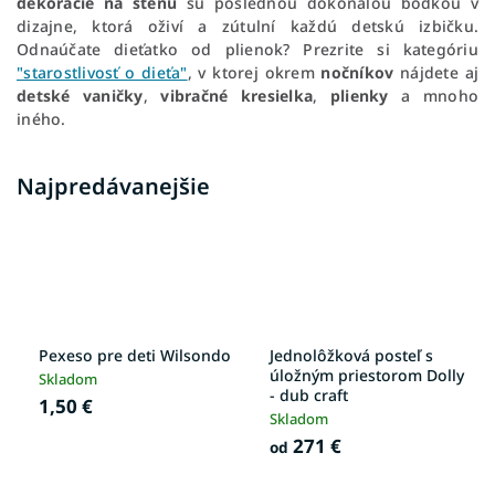
dekorácie na stenu
sú poslednou dokonalou bodkou v
dizajne, ktorá oživí a zútulní každú detskú izbičku.
Odnaúčate dieťatko od plienok? Prezrite si kategóriu
"starostlivosť o dieťa"
, v ktorej okrem
nočníkov
nájdete aj
detské vaničky
,
vibračné kresielka
,
plienky
a mnoho
iného.
Najpredávanejšie
Pexeso pre deti Wilsondo
Jednolôžková posteľ s
úložným priestorom Dolly
Skladom
- dub craft
1,50 €
Skladom
271 €
od