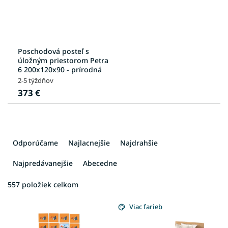
Poschodová posteľ s
úložným priestorom Petra
6 200x120x90 - prírodná
2-5 týždňov
373 €
R
a
Odporúčame
Najlacnejšie
Najdrahšie
d
e
Najpredávanejšie
Abecedne
n
i
557
položiek celkom
V
e
ý
p
Viac farieb
p
r