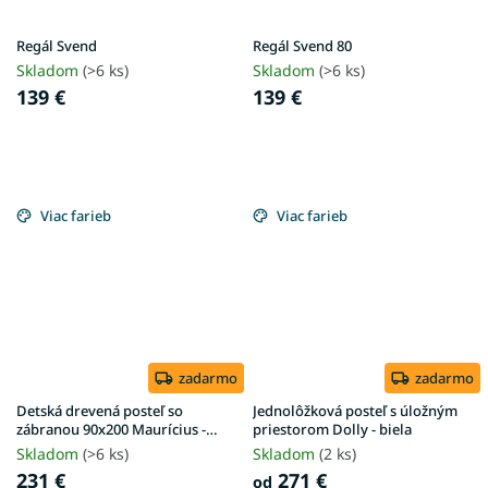
Regál Svend
Regál Svend 80
Skladom
(>6 ks)
Skladom
(>6 ks)
139 €
139 €
Viac farieb
Viac farieb
zadarmo
zadarmo
Detská drevená posteľ so
Jednolôžková posteľ s úložným
zábranou 90x200 Maurícius -
priestorom Dolly - biela
biela
Skladom
(>6 ks)
Skladom
(2 ks)
231 €
271 €
od