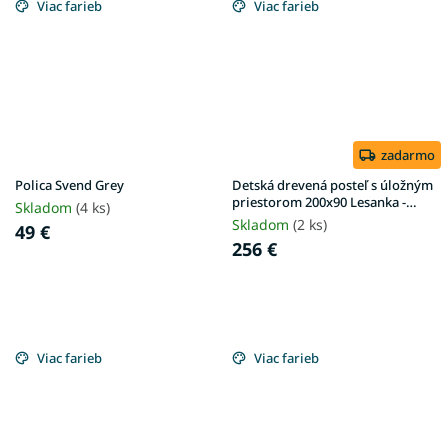
Viac farieb
Viac farieb
zadarmo
Polica Svend Grey
Detská drevená posteľ s úložným
priestorom 200x90 Lesanka -
Skladom
(4 ks)
biela
Skladom
(2 ks)
49 €
256 €
Viac farieb
Viac farieb