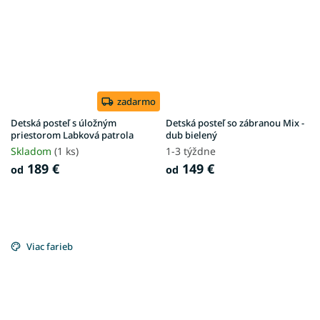
zadarmo
Detská posteľ s úložným
Detská posteľ so zábranou Mix -
priestorom Labková patrola
dub bielený
Skladom
(1 ks)
1-3 týždne
189 €
149 €
od
od
Viac farieb