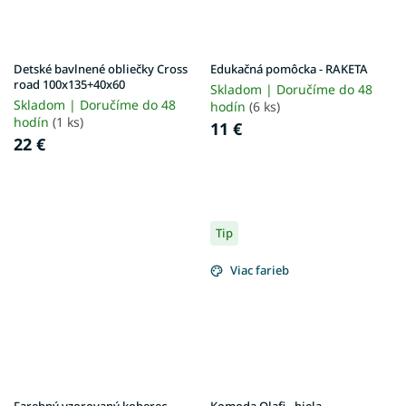
Detské bavlnené obliečky Cross
Edukačná pomôcka - RAKETA
road 100x135+40x60
Skladom | Doručíme do 48
Skladom | Doručíme do 48
hodín
(6 ks)
hodín
(1 ks)
11 €
22 €
Tip
Viac farieb
Farebný vzorovaný koberec
Komoda Olafi - biela