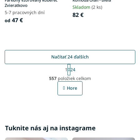
Zvieratkovo
Skladom
(2 ks)
5-7 pracovných dní
82 €
47 €
od
Načítať 24 ďalších
S
1
24
t
O
r
557
položiek celkom
v
á
l
n
Hore
á
k
o
d
v
a
a
c
n
i
i
e
e
Tuknite nás aj na instagrame
p
r