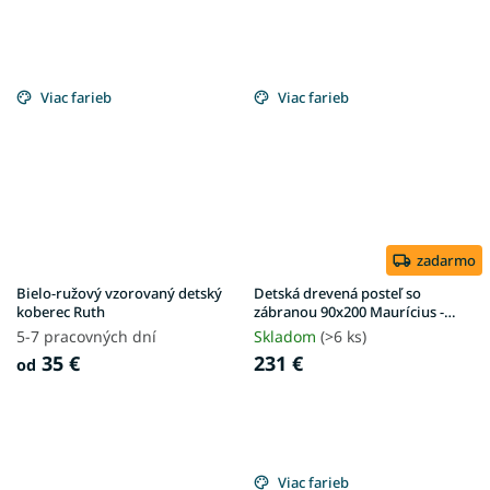
Viac farieb
Viac farieb
zadarmo
Bielo-ružový vzorovaný detský
Detská drevená posteľ so
koberec Ruth
zábranou 90x200 Maurícius -
borovica
5-7 pracovných dní
Skladom
(>6 ks)
35 €
231 €
od
Viac farieb