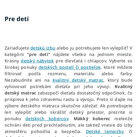
B
Pre deti
o
č
n
ý
p
Zariaďujete
detskú izbu
alebo ju potrebujete len vylepšiť? V
a
kategórii
"pre deti"
nájdete všetko na jednom mieste.
n
Krásny
detský nábytok
pre dievčatá i chlapcov. Vyberte so
e
širokej ponuky
detských postelí či postieľok
, ktoré môžete
l
filtrovať podľa rozmeru, materiálu alebo farby.
Nezabudnite ani na
kvalitný detský matrac
, ktorý bude
vyhovovať potrebám dieťaťa pri jeho vývoji.
Kvalitný
detský matrac
zabezpečí dieťaťu dostatočný odpočinok, čo
prispieva k jeho zdravému rastu a vývoju. Preto si dajte na
výbere detského matraca skutočne záležať. Ak potrebujete
len vylepšiť alebo skrášliť detský priestor, prezrite si
ponuku
detských kobercov
.
Mäkký koberec
nielenže
ochráni deti pred prechladnutím, ale taktiež vnesie do izby
atmosféru pohodlia a bezpečia.
Detské lampičky
, či