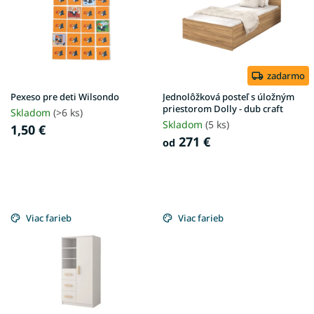
i
o
s
d
p
u
r
k
o
t
d
zadarmo
o
u
v
Pexeso pre deti Wilsondo
Jednolôžková posteľ s úložným
k
priestorom Dolly - dub craft
Skladom
(>6 ks)
t
Skladom
(5 ks)
1,50 €
o
271 €
od
v
Viac farieb
Viac farieb