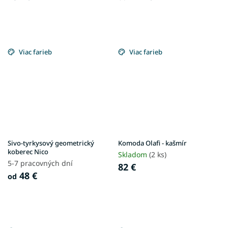
Viac farieb
Viac farieb
Sivo-tyrkysový geometrický
Komoda Olafi - kašmír
koberec Nico
Skladom
(2 ks)
5-7 pracovných dní
82 €
48 €
od