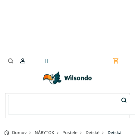
Prejsť
na
obsah
Nákupn
košík
Domov
NÁBYTOK
Postele
Detské
Detská