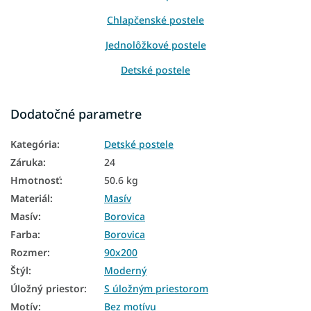
Chlapčenské postele
Jednolôžkové postele
Detské postele
Drevené postele
Dodatočné parametre
Detský nábytok
Kategória
:
Detské postele
Postele
Záruka
:
24
Detské postele a postieľky
Hmotnosť
:
50.6 kg
Materiál
:
Masív
Detské postele 90x200
Masív
:
Borovica
Detské postele s úložným priestorom
Farba
:
Borovica
Jednolôžkové postele 90x200
Rozmer
:
90x200
Štýl
:
Moderný
Postele s úložným priestorom
Úložný priestor
:
S úložným priestorom
Detské drevené postele
Motív
:
Bez motívu