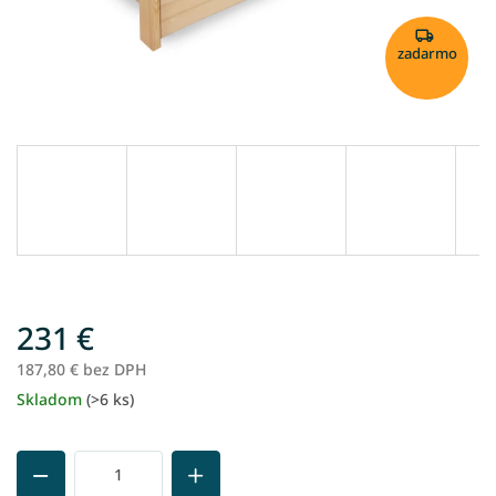
zadarmo
231 €
187,80 € bez DPH
Skladom
(>6 ks)
Jednotková
cena: