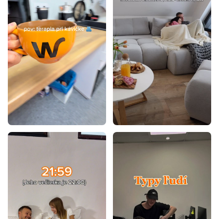
Rustikálne postele z masívu
Postele z masívu 90x200
Postele z masívu 120x200
Biele postele 90x200
Postele dub sonoma 90x200
Študentské postele 90x200
Rohové postele 90x200
Postele s úložným priestorom a prístelkou
Biele postele s úložným priestorom
Študentské postele s úložným priestorom
Moderné postele s úložným priestorom
Rohové postele s úložným priestorom
Postele bez matracov