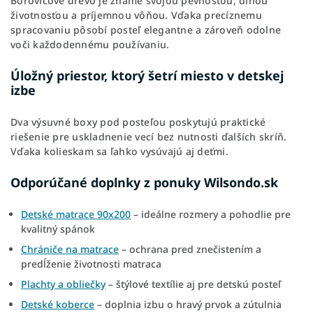
Borovicové drevo je známe svojou pevnosťou, dlhou
životnosťou a príjemnou vôňou. Vďaka precíznemu
spracovaniu pôsobí posteľ elegantne a zároveň odolne
voči každodennému používaniu.
Úložný priestor, ktorý šetrí miesto v detskej
izbe
Dva výsuvné boxy pod posteľou poskytujú praktické
riešenie pre uskladnenie vecí bez nutnosti ďalších skríň.
Vďaka kolieskam sa ľahko vysúvajú aj deťmi.
Odporúčané doplnky z ponuky Wilsondo.sk
Detské matrace 90x200
– ideálne rozmery a pohodlie pre
kvalitný spánok
Chrániče na matrace
– ochrana pred znečistením a
predĺženie životnosti matraca
Plachty a obliečky
– štýlové textílie aj pre detskú posteľ
Detské koberce
– doplnia izbu o hravý prvok a zútulnia