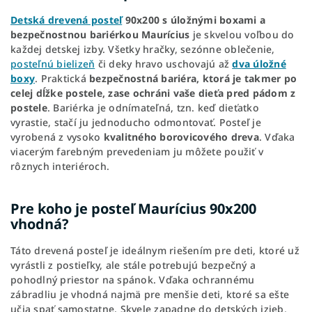
Detská drevená posteľ
90x200 s úložnými boxami a
bezpečnostnou bariérkou Maurícius
je skvelou voľbou do
každej detskej izby. Všetky hračky, sezónne oblečenie,
posteľnú bielizeň
či deky hravo uschovajú až
dva úložné
boxy
. Praktická
bezpečnostná bariéra, ktorá je takmer po
celej dĺžke postele, zase ochráni vaše dieťa pred pádom z
postele
. Bariérka je odnímateľná, tzn. keď dieťatko
vyrastie, stačí ju jednoducho odmontovať. Posteľ je
vyrobená z vysoko
kvalitného borovicového dreva
. Vďaka
viacerým farebným prevedeniam ju môžete použiť v
rôznych interiéroch.
Pre koho je posteľ Maurícius 90x200
vhodná?
Táto drevená posteľ je ideálnym riešením pre deti, ktoré už
vyrástli z postieľky, ale stále potrebujú bezpečný a
pohodlný priestor na spánok. Vďaka ochrannému
zábradliu je vhodná najmä pre menšie deti, ktoré sa ešte
učia spať samostatne. Skvele zapadne do detských izieb,