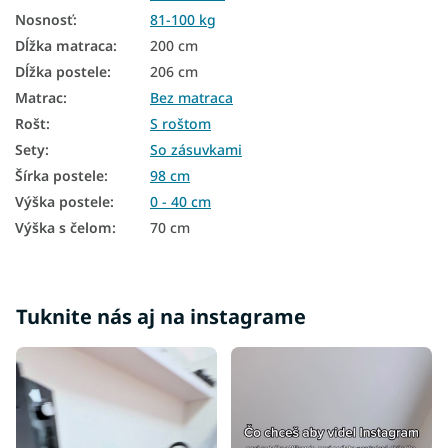
Postele 90x200 s úložným priestorom
Nosnosť
:
81-100 kg
Dĺžka matraca
:
200 cm
Moderné postele
Dĺžka postele
:
206 cm
Masívne drevené jednolôžkové postele
Matrac
:
Bez matraca
Rošt
:
S roštom
Postele z masívu
Sety
:
So zásuvkami
Drevené postele 90x200
Šírka postele
:
98 cm
Drevené postele s úložným priestorom
Výška postele
:
0 - 40 cm
Výška s čelom
:
70 cm
Borovicové postele
Dievčenské postele 90x200
Detské postele so zábranou 90x200
Tuknite nás aj na instagrame
Postele 80x200 s úložným priestorom
Postele 100x200 s úložným priestorom
Postele 120x200 s úložným priestorom