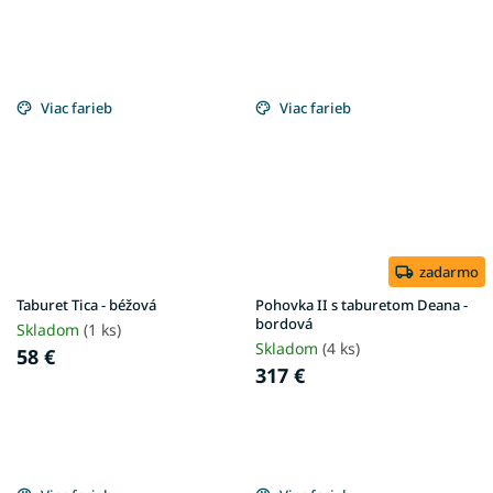
Viac farieb
Viac farieb
zadarmo
Taburet Tica - béžová
Pohovka II s taburetom Deana -
bordová
Skladom
(1 ks)
Skladom
(4 ks)
58 €
317 €