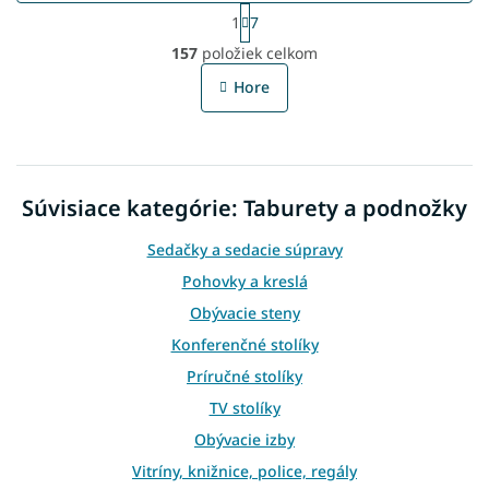
S
1
7
t
O
r
157
položiek celkom
v
á
l
n
Hore
á
k
o
d
v
a
a
c
n
i
i
Súvisiace kategórie: Taburety a podnožky
e
e
p
r
Sedačky a sedacie súpravy
v
Pohovky a kreslá
k
y
Obývacie steny
v
Konferenčné stolíky
ý
p
Príručné stolíky
i
TV stolíky
s
u
Obývacie izby
Vitríny, knižnice, police, regály