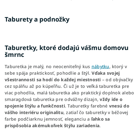
Taburety a podnožky
Taburetky, ktoré dodajú vášmu domovu
šmrnc
Taburetka je malý, no neoceniteľný kus
nábytku
, ktorý v
sebe spája praktickosť, pohodlie a štýl.
Vďaka svojej
všestrannosti sa hodí do každej miestnosti
– od obývačky
cez spálňu až po kúpeľňu. Či už je to veľká taburetka pre
viac pohodlia, malá taburetka ako praktický doplnok alebo
smaragdová taburetka pre odvážny dizajn,
vždy ide o
spojenie štýlu a funkčnosti
. Taburetky farebné
vnesú do
vášho interiéru originalitu
, zatiaľ čo taburetky v béžovej
farbe podčiarknu jemnosť, eleganciu a
ľahko sa
prispôsobia akémukoľvek štýlu zariadenia
.