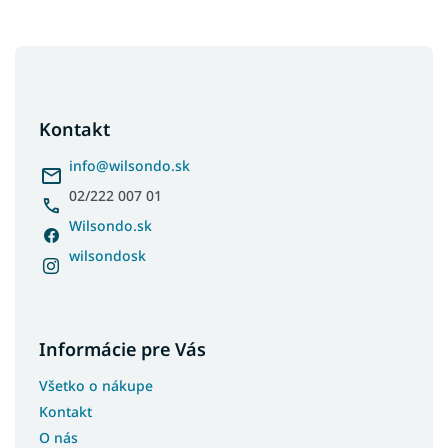
Z
á
p
ä
Kontakt
t
i
info
@
wilsondo.sk
e
02/222 007 01
Wilsondo.sk
wilsondosk
Informácie pre Vás
Všetko o nákupe
Kontakt
O nás