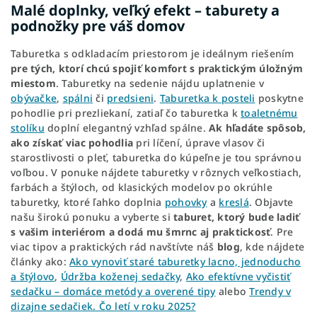
Malé doplnky, veľký efekt – taburety a
podnožky pre váš domov
Taburetka s odkladacím priestorom je ideálnym riešením
pre tých, ktorí chcú spojiť komfort s praktickým úložným
miestom
. Taburetky na sedenie nájdu uplatnenie v
obývačke
,
spálni
či
predsieni
.
Taburetka k posteli
poskytne
pohodlie pri prezliekaní, zatiaľ čo taburetka k
toaletnému
stolíku
doplní elegantný vzhľad spálne.
Ak hľadáte spôsob,
ako získať viac pohodlia
pri líčení, úprave vlasov či
starostlivosti o pleť, taburetka do kúpeľne je tou správnou
voľbou.
V ponuke nájdete taburetky v rôznych veľkostiach,
farbách a štýloch, od klasických modelov po okrúhle
taburetky, ktoré ľahko doplnia
pohovky
a
kreslá
. Objavte
našu širokú ponuku a vyberte si
taburet, ktorý bude ladiť
s vašim interiérom a dodá mu šmrnc aj praktickosť
. Pre
viac tipov a praktických rád navštívte náš
blog
, kde nájdete
články ako:
Ako vynoviť staré taburetky lacno, jednoducho
a štýlovo
,
Údržba koženej sedačky
,
Ako efektívne vyčistiť
sedačku – domáce metódy a overené tipy
alebo
Trendy v
dizajne sedačiek. Čo letí v roku 2025?