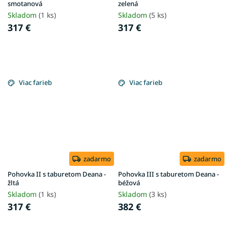
smotanová
zelená
Skladom
(1 ks)
Skladom
(5 ks)
317 €
317 €
Viac farieb
Viac farieb
zadarmo
zadarmo
Pohovka II s taburetom Deana -
Pohovka III s taburetom Deana -
žltá
béžová
Skladom
(1 ks)
Skladom
(3 ks)
317 €
382 €