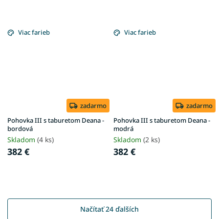
Viac farieb
Viac farieb
zadarmo
zadarmo
Pohovka III s taburetom Deana -
Pohovka III s taburetom Deana -
bordová
modrá
Skladom
(4 ks)
Skladom
(2 ks)
382 €
382 €
Načítať 24 ďalších