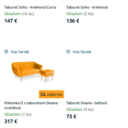
u
Taburet Soho - krémová Curio
Taburet Soho - krémová
k
Skladom
(>6 ks)
Skladom
(2 ks)
t
147 €
136 €
o
v
Viac farieb
Viac farieb
zadarmo
Pohovka II s taburetom Deana -
Taburet Deana - béžová
oranžová
Skladom
(3 ks)
Skladom
(1 ks)
73 €
317 €