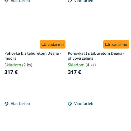
Viac farieb
Viac farieb
zadarmo
zadarmo
Pohovka II s taburetom Deana -
Pohovka II s taburetom Deana -
modrá
olivová zelená
Skladom
(2 ks)
Skladom
(4 ks)
317 €
317 €
Viac farieb
Viac farieb