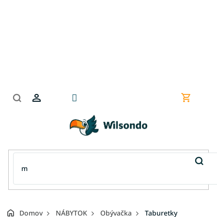
Prejsť
na
obsah
Nákupn
košík
Domov
NÁBYTOK
Obývačka
Taburetky