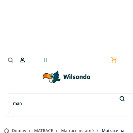
Prejsť
na
obsah
Nákupn
košík
Domov
MATRACE
Matrace ostatné
Matrace na