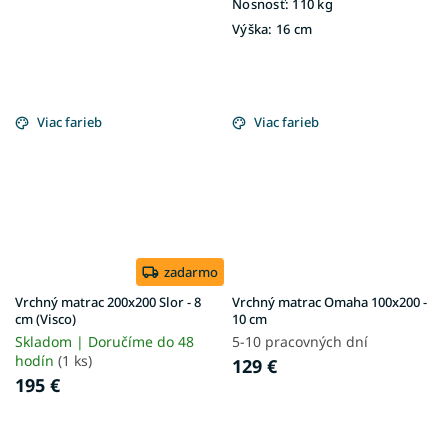
Nosnosť:
110 kg
Výška:
16 cm
Viac farieb
Viac farieb
zadarmo
Vrchný matrac 200x200 Slor - 8
Vrchný matrac Omaha 100x200 -
cm (Visco)
10 cm
Skladom | Doručíme do 48
5-10 pracovných dní
hodín
(1 ks)
129 €
195 €