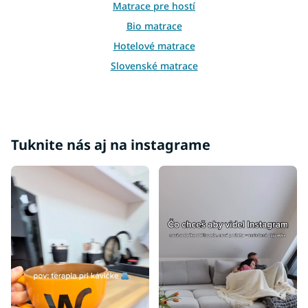
Matrace pre hostí
s
u
Bio matrace
Hotelové matrace
Slovenské matrace
Retro matrace
Prístelkové matrace
Podlahové matrace
Tuknite nás aj na instagrame
Najpredávanejšie matrace
Obojstranné matrace
Matrace na polohovateľný rošt
Matrace na sedenie
Matrace na váľandu
Klinové matrace
Matrace pre seniorov