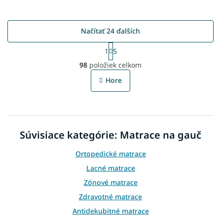
Načítať 24 ďalších
S
1
5
t
O
r
98
položiek celkom
v
á
l
n
Hore
á
k
o
d
v
a
a
c
n
i
i
Súvisiace kategórie: Matrace na gauč
e
e
p
r
Ortopedické matrace
v
Lacné matrace
k
y
Zónové matrace
v
Zdravotné matrace
ý
p
Antidekubitné matrace
i