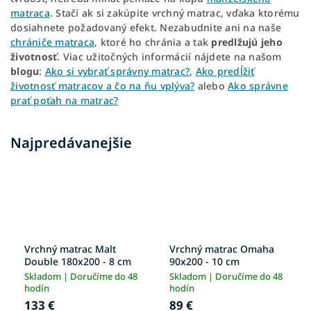
matraca
. Stačí ak si zakúpite vrchný matrac, vďaka ktorému
dosiahnete požadovaný efekt. Nezabudnite ani na naše
chrániče matraca
, ktoré ho chránia a tak
predlžujú jeho
životnosť
. Viac užitočných informácií nájdete na našom
blogu
:
Ako si vybrať správny matrac?
,
Ako predĺžiť
životnosť matracov a čo na ňu vplýva?
alebo
Ako správne
prať poťah na matrac?
Najpredávanejšie
Vrchný matrac Malt
Vrchný matrac Omaha
Double 180x200 - 8 cm
90x200 - 10 cm
Skladom | Doručíme do 48
Skladom | Doručíme do 48
hodín
hodín
133 €
89 €