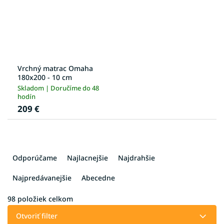
Vrchný matrac Omaha
180x200 - 10 cm
Skladom | Doručíme do 48
hodín
209 €
R
a
Odporúčame
Najlacnejšie
Najdrahšie
d
e
Najpredávanejšie
Abecedne
n
i
98
položiek celkom
e
Otvoriť filter
p