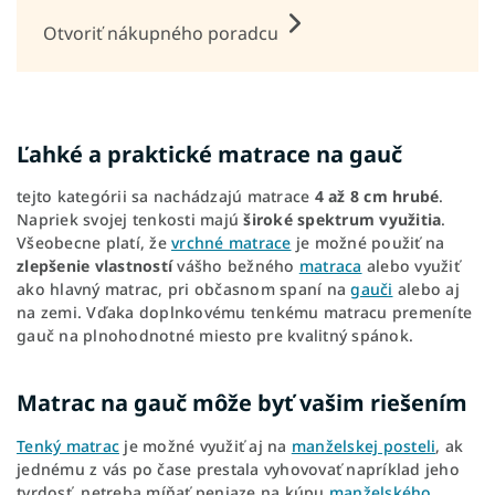
Otvoriť nákupného poradcu
Ľahké a praktické matrace na gauč
tejto kategórii sa nachádzajú matrace
4 až 8 cm hrubé
.
Napriek svojej tenkosti majú
široké spektrum využitia
.
Všeobecne platí, že
vrchné matrace
je možné použiť na
zlepšenie vlastností
vášho bežného
matraca
alebo využiť
ako hlavný matrac, pri občasnom spaní na
gauči
alebo aj
na zemi. Vďaka doplnkovému tenkému matracu premeníte
gauč na plnohodnotné miesto pre kvalitný spánok.
Matrac na gauč môže byť vašim riešením
Tenký matrac
je možné využiť aj na
manželskej posteli
, ak
jednému z vás po čase prestala vyhovovať napríklad jeho
tvrdosť, netreba míňať peniaze na kúpu
manželského