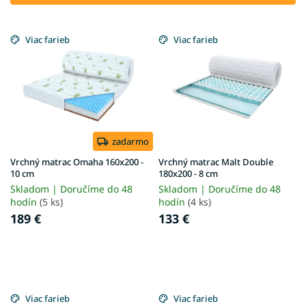
r
V
o
ý
Viac farieb
Viac farieb
d
p
u
i
k
s
t
p
o
r
v
o
d
zadarmo
u
Vrchný matrac Omaha 160x200 -
Vrchný matrac Malt Double
k
10 cm
180x200 - 8 cm
t
Skladom | Doručíme do 48
Skladom | Doručíme do 48
o
hodín
(5 ks)
hodín
(4 ks)
v
189 €
133 €
Viac farieb
Viac farieb