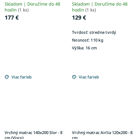
Matrix
Skladom | Doručíme do 48
Skladom | Doručíme do 48
hodín
(1 ks)
hodín
(1 ks)
177 €
129 €
Tvrdosť:
stredne tvrdý
Nosnosť:
110 kg
Výška:
16 cm
Viac farieb
Viac farieb
Vrchný matrac 140x200 Slor - 8
Vrchný matrac Airlia 120x200 - 8
cm (Visco)
cm