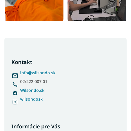
Z
á
p
ä
Kontakt
t
i
info
@
wilsondo.sk
e
02/222 007 01
Wilsondo.sk
wilsondosk
Informácie pre Vás