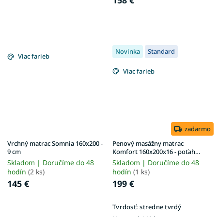
Novinka
Standard
Viac farieb
Viac farieb
zadarmo
Vrchný matrac Somnia 160x200 -
Penový masážny matrac
9 cm
Komfort 160x200x16 - poťah
Matrix
Skladom | Doručíme do 48
Skladom | Doručíme do 48
hodín
(2 ks)
hodín
(1 ks)
145 €
199 €
Tvrdosť:
stredne tvrdý