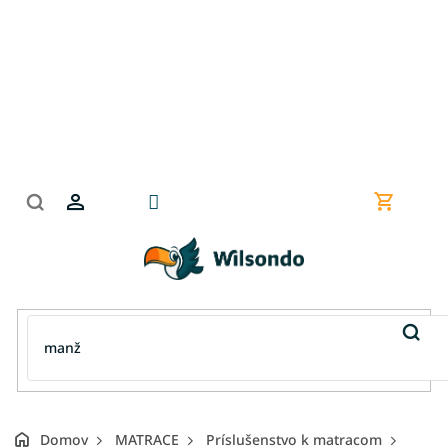
Prejsť
na
obsah
Nákupn
košík
Domov
MATRACE
Príslušenstvo k matracom