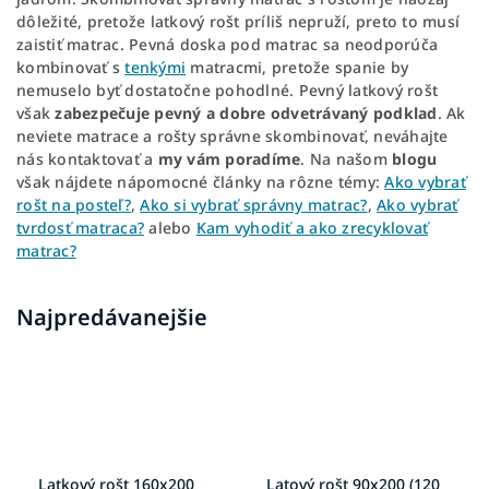
dôležité, pretože latkový rošt príliš nepruží, preto to musí
zaistiť matrac. Pevná doska pod matrac sa neodporúča
kombinovať s
tenkými
matracmi, pretože spanie by
nemuselo byť dostatočne pohodlné. Pevný latkový rošt
však
zabezpečuje pevný a dobre odvetrávaný podklad
. Ak
neviete matrace a rošty správne skombinovať, neváhajte
nás kontaktovať a
my vám poradíme
. Na našom
blogu
však nájdete nápomocné články na rôzne témy:
Ako vybrať
rošt na posteľ?
,
Ako si vybrať správny matrac?
,
Ako vybrať
tvrdosť matraca?
alebo
Kam vyhodiť a ako zrecyklovať
matrac?
Najpredávanejšie
Latkový rošt 160x200
Latový rošt 90x200 (120