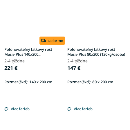
zadarmo
Polohovateľný latkový rošt
Polohovateľný latkový rošt
Masív Plus 140x200
Masív Plus 80x200 (130kg/osoba)
(130kg/osoba)
2-4 týždne
2-4 týždne
221 €
147 €
Rozmer(šxd):
140 x 200 cm
Rozmer(šxd):
80 x 200 cm
Viac farieb
Viac farieb