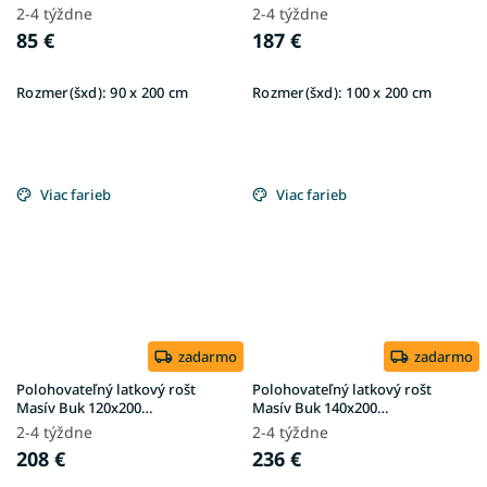
(150kg/osoba)
2-4 týždne
2-4 týždne
85 €
187 €
Rozmer(šxd):
90 x 200 cm
Rozmer(šxd):
100 x 200 cm
Viac farieb
Viac farieb
zadarmo
zadarmo
Polohovateľný latkový rošt
Polohovateľný latkový rošt
Masív Buk 120x200
Masív Buk 140x200
(150kg/osoba)
(150kg/osoba)
2-4 týždne
2-4 týždne
208 €
236 €