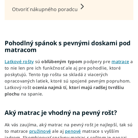
Otvoriť nákupného poradcu
Pohodlný spánok s pevnými doskami pod
matracom
Latkové rošty
sú
obľúbeným typom
podpery pre
matrace
a
to nie len pre ich funkčnosť ale aj pre pohodlie, ktoré
poskytujú. Tento typ roštu sa skladá z viacerých
opracovaných latiek, ktoré sú spojené pevným popruhom.
Latkový rošt
ocenia najmä tí, ktorí majú radšej tvrdšiu
plochu
na spanie.
Aký matrac je vhodný na pevný rošt?
Ak vás zaujíma, aký matrac na pevný rošt je najlepší, tak sú
to matrace
pružinové
ale aj
penové
matrace s vyšším
jadrom. Skombinovať správny matrac s roštom je naozaj