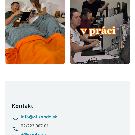
Z
á
p
ä
Kontakt
t
i
info
@
wilsondo.sk
e
02/222 007 01
Wilsondo.sk