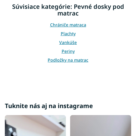
i
i
Súvisiace kategórie: Pevné dosky pod
e
e
p
matrac
r
v
Chrániče matraca
k
Plachty
y
v
Vankúše
ý
Periny
p
i
Podložky na matrac
s
u
Tuknite nás aj na instagrame