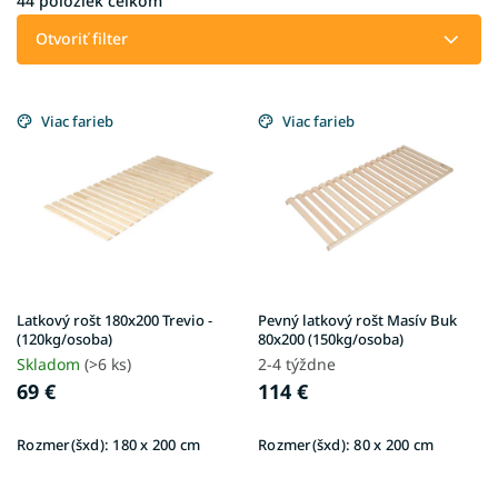
i
44
položiek celkom
e
Otvoriť filter
p
r
V
o
ý
Viac farieb
Viac farieb
d
p
u
i
k
s
t
p
o
r
v
o
d
u
Latkový rošt 180x200 Trevio -
Pevný latkový rošt Masív Buk
k
(120kg/osoba)
80x200 (150kg/osoba)
t
Skladom
(>6 ks)
2-4 týždne
o
69 €
114 €
v
Rozmer(šxd):
180 x 200 cm
Rozmer(šxd):
80 x 200 cm