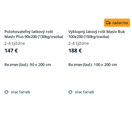
zadarmo
Polohovateľný latkový rošt
Výklopný latový rošt Masív Buk
Masív Plus 90x200 (130kg/osoba)
100x200 (150kg/osoba)
2-4 týždne
2-4 týždne
147 €
188 €
Rozmer(šxd):
90 x 200 cm
Rozmer(šxd):
100 x 200 cm
Viac farieb
Viac farieb