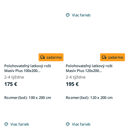
Viac farieb
zadarmo
zadarmo
Polohovateľný latkový rošt
Polohovateľný latkový rošt
Masív Plus 100x200
Masív Plus 120x200
(130kg/osoba)
(130kg/osoba)
2-4 týždne
2-4 týždne
175 €
195 €
Rozmer(šxd):
100 x 200 cm
Rozmer(šxd):
120 x 200 cm
Viac farieb
Viac farieb