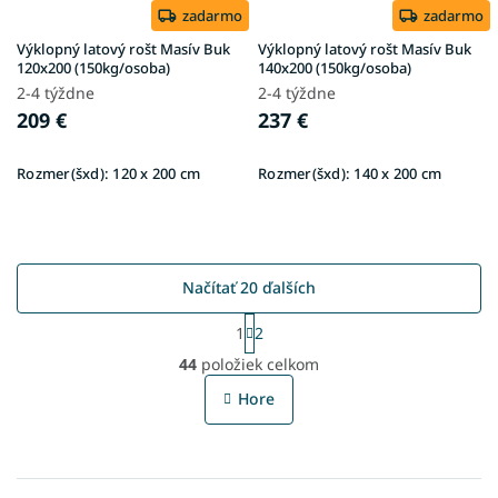
zadarmo
zadarmo
Výklopný latový rošt Masív Buk
Výklopný latový rošt Masív Buk
120x200 (150kg/osoba)
140x200 (150kg/osoba)
2-4 týždne
2-4 týždne
209 €
237 €
Rozmer(šxd):
120 x 200 cm
Rozmer(šxd):
140 x 200 cm
Načítať 20 ďalších
S
1
2
t
O
r
44
položiek celkom
v
á
l
n
Hore
á
k
o
d
v
a
a
c
n