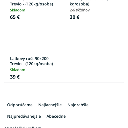
Trevio - (120kg/osoba)
kg/osoba)
Skladom
2-6 týždňov
65 €
30 €
Latkový rošt 90x200
Trevio - (120kg/osoba)
Skladom
39 €
R
a
Odporúčame
Najlacnejšie
Najdrahšie
d
e
Najpredávanejšie
Abecedne
n