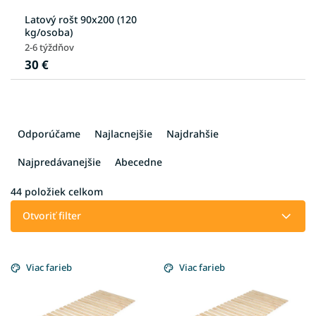
Latový rošt 90x200 (120
kg/osoba)
2-6 týždňov
30 €
R
a
Odporúčame
Najlacnejšie
Najdrahšie
d
e
Najpredávanejšie
Abecedne
n
i
44
položiek celkom
e
Otvoriť filter
p
r
V
o
ý
Viac farieb
Viac farieb
d
p
u
i
k
s