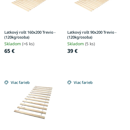
t
p
o
r
v
o
d
u
Latkový rošt 160x200 Trevio -
Latkový rošt 90x200 Trevio -
k
(120kg/osoba)
(120kg/osoba)
t
Skladom
(>6 ks)
Skladom
(5 ks)
o
65 €
39 €
v
Viac farieb
Viac farieb