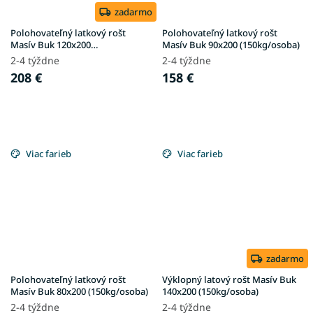
zadarmo
Polohovateľný latkový rošt
Polohovateľný latkový rošt
Masív Buk 120x200
Masív Buk 90x200 (150kg/osoba)
(150kg/osoba)
2-4 týždne
2-4 týždne
208 €
158 €
Viac farieb
Viac farieb
zadarmo
Polohovateľný latkový rošt
Výklopný latový rošt Masív Buk
Masív Buk 80x200 (150kg/osoba)
140x200 (150kg/osoba)
2-4 týždne
2-4 týždne