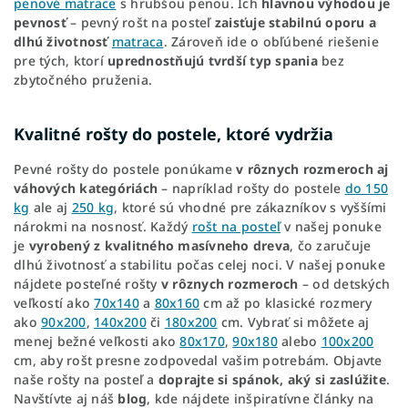
penové matrace
s hrubšou penou. Ich
hlavnou výhodou je
pevnosť
– pevný rošt na posteľ
zaisťuje stabilnú oporu a
dlhú životnosť
matraca
. Zároveň ide o obľúbené riešenie
pre tých, ktorí
uprednostňujú tvrdší typ spania
bez
zbytočného pruženia.
Kvalitné rošty do postele, ktoré vydržia
Pevné rošty do postele ponúkame
v rôznych rozmeroch aj
váhových kategóriách
– napríklad rošty do postele
do 150
kg
ale aj
250 kg
, ktoré sú vhodné pre zákazníkov s vyššími
nárokmi na nosnosť. Každý
rošt na posteľ
v našej ponuke
je
vyrobený z kvalitného masívneho dreva
, čo zaručuje
dlhú životnosť a stabilitu počas celej noci. V našej ponuke
nájdete posteľné rošty
v rôznych rozmeroch
– od detských
veľkostí ako
70x140
a
80x160
cm až po klasické rozmery
ako
90x200
,
140x200
či
180x200
cm. Vybrať si môžete aj
menej bežné veľkosti ako
80x170
,
90x180
alebo
100x200
cm, aby rošt presne zodpovedal vašim potrebám. Objavte
naše rošty na posteľ a
doprajte si spánok, aký si zaslúžite
.
Navštívte aj náš
blog
, kde nájdete inšpiratívne články na