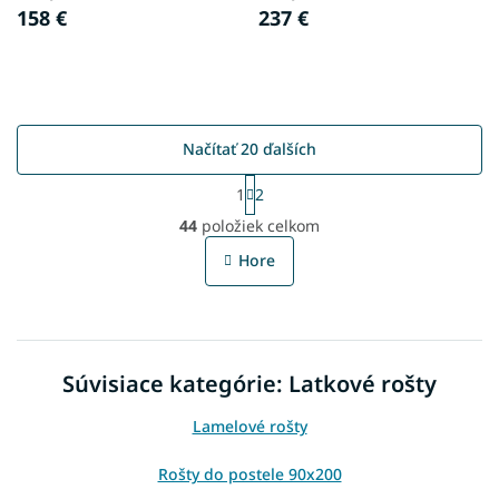
158 €
237 €
Načítať 20 ďalších
S
1
2
t
O
r
44
položiek celkom
v
á
l
n
Hore
á
k
o
d
v
a
a
c
n
i
i
Súvisiace kategórie: Latkové rošty
e
e
p
r
Lamelové rošty
v
k
Rošty do postele 90x200
y