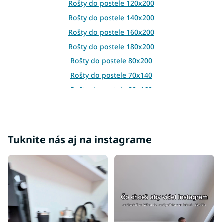
Rošty do postele 120x200
v
ý
Rošty do postele 140x200
p
i
Rošty do postele 160x200
s
Rošty do postele 180x200
u
Rošty do postele 80x200
Rošty do postele 70x140
Rošty do postele 80x160
Rošty do postele 70x160
Rošty do postele 90x180
Rošty do postele 100x200
Tuknite nás aj na instagrame
Rošty do postele 80x180
Rošty do postele 80x170
Rošty do postele 90x190
Rošty do postele 70x200
Rošty do 150 kg