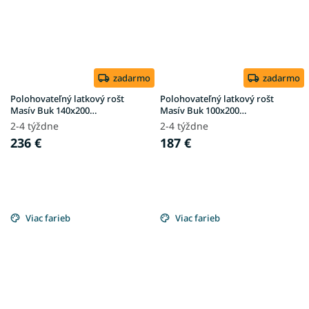
zadarmo
zadarmo
Polohovateľný latkový rošt
Polohovateľný latkový rošt
Masív Buk 140x200
Masív Buk 100x200
(150kg/osoba)
(150kg/osoba)
2-4 týždne
2-4 týždne
236 €
187 €
Viac farieb
Viac farieb