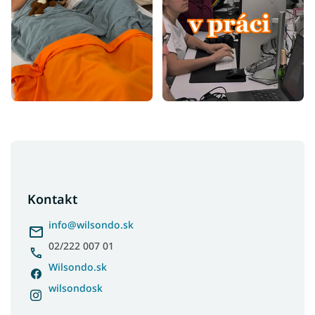
Z
á
p
ä
Kontakt
t
i
info
@
wilsondo.sk
e
02/222 007 01
Wilsondo.sk
wilsondosk