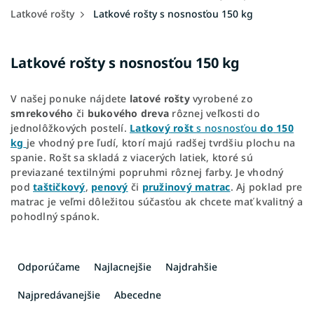
Latkové rošty
Latkové rošty s nosnosťou 150 kg
Latkové rošty s nosnosťou 150 kg
V našej ponuke nájdete
latové
rošty
vyrobené zo
smrekového
či
bukového
dreva
rôznej veľkosti do
jednolôžkových postelí.
Latkový
rošt
s nosnosťou
do
150
kg
je vhodný pre ľudí, ktorí majú radšej tvrdšiu plochu na
spanie. Rošt sa skladá z viacerých latiek, ktoré sú
previazané textilnými popruhmi rôznej farby. Je vhodný
pod
taštičkový
,
penový
či
pružinový matrac
. Aj poklad pre
matrac je veľmi dôležitou súčasťou ak chcete mať kvalitný a
pohodlný spánok.
R
a
Odporúčame
Najlacnejšie
Najdrahšie
d
e
Najpredávanejšie
Abecedne
n