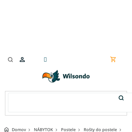
Prejsť
na
obsah
Nákupn
košík
Domov
NÁBYTOK
Postele
Rošty do postele