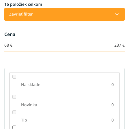
i
16
položiek celkom
e
Zavrieť filter
p
r
o
Cena
d
u
68
€
237
€
k
t
o
v
Na sklade
0
Novinka
0
Tip
0