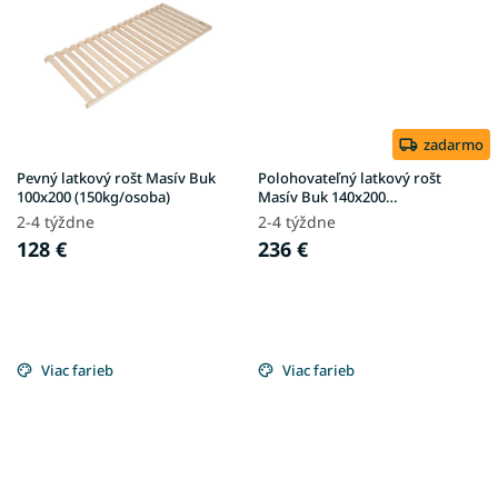
zadarmo
Pevný latkový rošt Masív Buk
Polohovateľný latkový rošt
100x200 (150kg/osoba)
Masív Buk 140x200
(150kg/osoba)
2-4 týždne
2-4 týždne
128 €
236 €
Viac farieb
Viac farieb