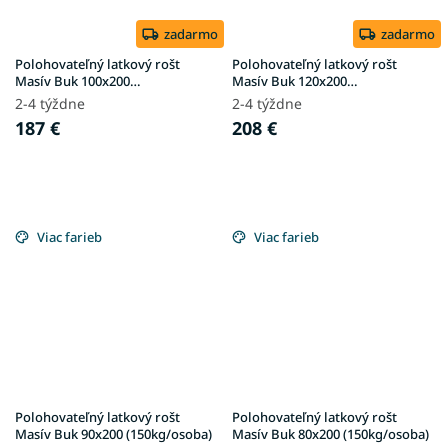
zadarmo
zadarmo
Polohovateľný latkový rošt
Polohovateľný latkový rošt
Masív Buk 100x200
Masív Buk 120x200
(150kg/osoba)
(150kg/osoba)
2-4 týždne
2-4 týždne
187 €
208 €
Viac farieb
Viac farieb
Polohovateľný latkový rošt
Polohovateľný latkový rošt
Masív Buk 90x200 (150kg/osoba)
Masív Buk 80x200 (150kg/osoba)