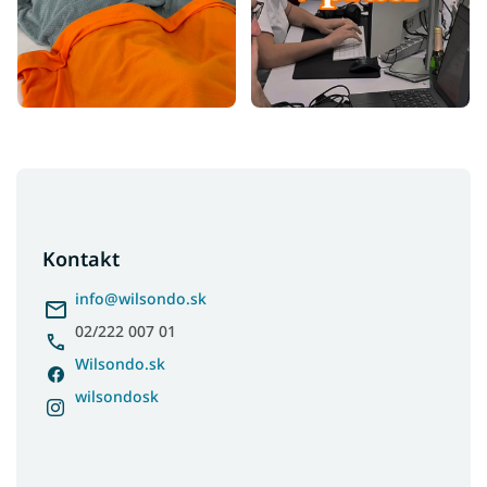
Z
á
p
ä
Kontakt
t
i
info
@
wilsondo.sk
e
02/222 007 01
Wilsondo.sk
wilsondosk