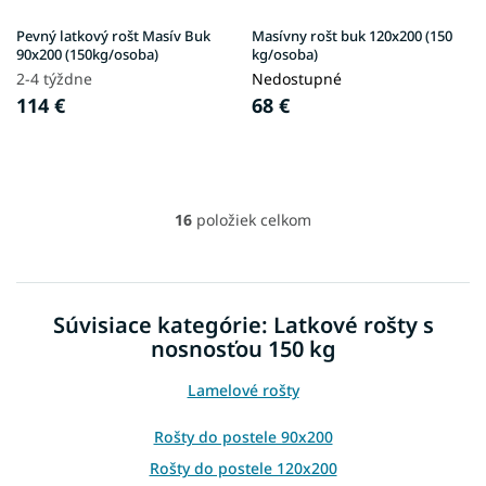
Pevný latkový rošt Masív Buk
Masívny rošt buk 120x200 (150
90x200 (150kg/osoba)
kg/osoba)
2-4 týždne
Nedostupné
114 €
68 €
16
položiek celkom
O
v
l
á
d
Súvisiace kategórie: Latkové rošty s
a
nosnosťou 150 kg
c
i
e
Lamelové rošty
p
r
Rošty do postele 90x200
v
Rošty do postele 120x200
k