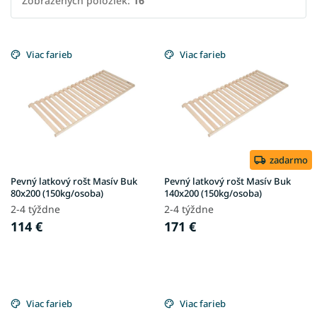
Zobrazených položiek:
16
V
ý
Viac farieb
Viac farieb
p
i
s
p
r
o
d
zadarmo
u
Pevný latkový rošt Masív Buk
Pevný latkový rošt Masív Buk
k
80x200 (150kg/osoba)
140x200 (150kg/osoba)
t
2-4 týždne
2-4 týždne
o
114 €
171 €
v
Viac farieb
Viac farieb