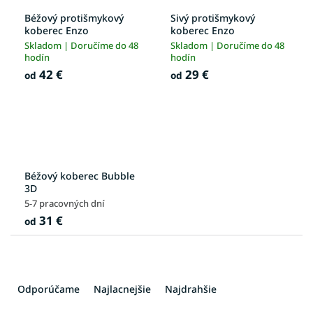
Béžový protišmykový
Sivý protišmykový
koberec Enzo
koberec Enzo
Skladom | Doručíme do 48
Skladom | Doručíme do 48
hodín
hodín
42 €
29 €
od
od
Béžový koberec Bubble
3D
5-7 pracovných dní
31 €
od
R
a
Odporúčame
Najlacnejšie
Najdrahšie
d