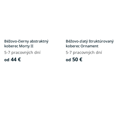
Béžovo-čierny abstraktný
Béžovo-zlatý štruktúrovaný
koberec Morty II
koberec Ornament
5-7 pracovných dní
5-7 pracovných dní
44 €
50 €
od
od