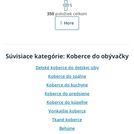
S
1
15
t
O
r
350
položiek celkom
v
á
l
n
Hore
á
k
o
d
v
a
a
c
n
i
i
Súvisiace kategórie: Koberce do obývačky
e
e
p
r
Detské koberce do detskej izby
v
Koberce do spálne
k
y
Koberce do kuchyne
v
Koberce do predsiene
ý
p
Koberce do kúpeľne
i
Vonkajšie koberce
s
u
Tkané koberce
Behúne