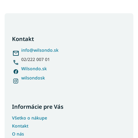
Koberce 160x200
Z
Koberce 160x220
á
Koberce 160x230
p
Koberce 170x240
ä
Kontakt
t
Koberce 180x260
i
info
@
wilsondo.sk
Koberce 180x280
e
02/222 007 01
Koberce 200x290
Wilsondo.sk
Koberce 200x300
wilsondosk
Koberce 240x330
Koberce 300x400
Koberce 400x500
Informácie pre Vás
Koberce 60x110
Koberce 70x150
Všetko o nákupe
Koberce 70x200
Kontakt
Koberce 70x250
O nás