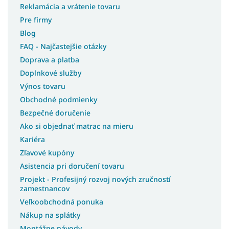
Reklamácia a vrátenie tovaru
Koberce 70x300
Pre firmy
Koberce 70x400
Blog
Koberce 80x250
FAQ - Najčastejšie otázky
Koberce 80x400
Doprava a platba
Koberce 100x150
Doplnkové služby
Koberce 100x250
Výnos tovaru
Koberce 100x300
Obchodné podmienky
Koberce 100x400
Bezpečné doručenie
Koberce 180x250
Ako si objednať matrac na mieru
Kariéra
Koberce 250x350
Zľavové kupóny
Koberce 133x190
Asistencia pri doručení tovaru
Koberce 180x200
Projekt - Profesijný rozvoj nových zručností
Koberce 200X200
zamestnancov
Koberce 240x305
Veľkoobchodná ponuka
Koberce 133x195
Nákup na splátky
Montážne návody