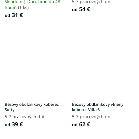
Skladom | Doručíme do 48
5-7 pracovných dní
hodín
(1 ks)
54 €
od
31 €
od
Béžový obdĺžnikový koberec
Béžový obdĺžnikový vlnený
Softy
koberec Villa 6
5-7 pracovných dní
5-7 pracovných dní
39 €
62 €
od
od