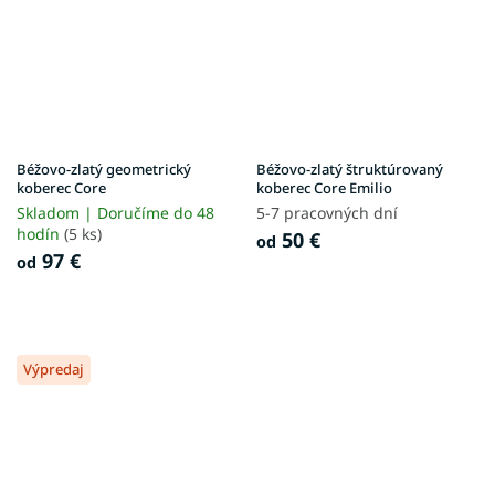
Béžovo-zlatý geometrický
Béžovo-zlatý štruktúrovaný
koberec Core
koberec Core Emilio
Skladom | Doručíme do 48
5-7 pracovných dní
hodín
(5 ks)
50 €
od
97 €
od
Výpredaj