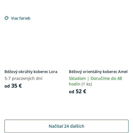
Viac farieb
Béžový okrúhly koberec Lora
Béžový orientálny koberec Amel
5-7 pracovných dní
Skladom | Doručíme do 48
hodín
(1 ks)
35 €
od
52 €
od
Načítať 24 ďalších