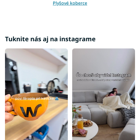
Plyšové koberce
Koberce pod stromček
Biele koberce
Čierne koberce
Tuknite nás aj na instagrame
Farebné koberce
Hnedé koberce
Modré koberce
Ružové koberce
Sivé koberce
Tyrkysové koberce
Zelené koberce
Žlté koberce
Červené koberce
Bordové koberce
Béžové koberce