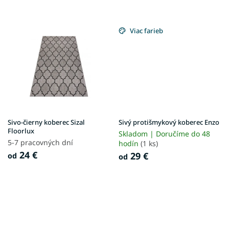
Viac farieb
Sivo-čierny koberec Sizal
Sivý protišmykový koberec Enzo
Floorlux
Skladom | Doručíme do 48
5-7 pracovných dní
hodín
(1 ks)
24 €
29 €
od
od