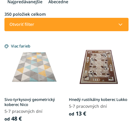
e
Najpredávanejšie
Abecedne
n
i
350
položiek celkom
e
Otvoriť filter
p
r
V
o
ý
Viac farieb
d
p
u
i
k
s
t
p
o
r
v
o
d
u
Sivo-tyrkysový geometrický
Hnedý rustikálny koberec Lukko
k
koberec Nico
5-7 pracovných dní
t
5-7 pracovných dní
13 €
od
o
48 €
od
v