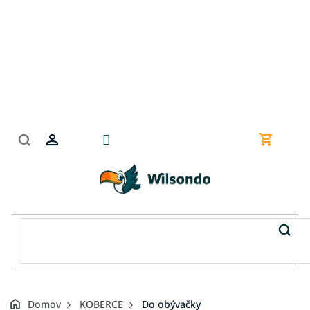
Prejsť
na
obsah
Nákupn
košík
Domov
KOBERCE
Do obývačky