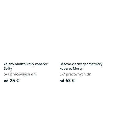
Zelený obdĺžnikový koberec
Béžovo-čierny geometrický
Softy
koberec Morty
5-7 pracovných dní
5-7 pracovných dní
25 €
63 €
od
od