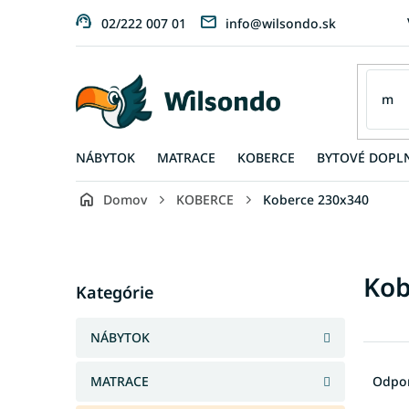
Prejsť
02/222 007 01
info@wilsondo.sk
na
obsah
NÁBYTOK
MATRACE
KOBERCE
BYTOVÉ DOPL
Domov
KOBERCE
Koberce 230x340
B
o
č
Preskočiť
Kob
n
Kategórie
kategórie
ý
p
NÁBYTOK
a
R
n
a
MATRACE
Odpo
e
d
l