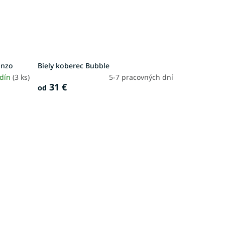
Enzo
Biely koberec Bubble
odín
(3 ks)
5-7 pracovných dní
31 €
od