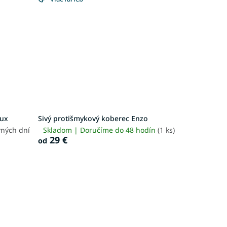
lux
Sivý protišmykový koberec Enzo
vných dní
Skladom | Doručíme do 48 hodín
(1 ks)
29 €
od