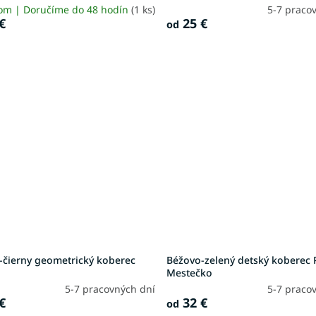
om | Doručíme do 48 hodín
(1 ks)
5-7 praco
€
25 €
od
-čierny geometrický koberec
Béžovo-zelený detský koberec 
Mestečko
5-7 pracovných dní
5-7 praco
€
32 €
od