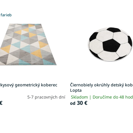
 farieb
yrkysový geometrický koberec
Čiernobiely okrúhly detský ko
Lopta
5-7 pracovných dní
Skladom | Doručíme do 48 ho
€
30 €
od