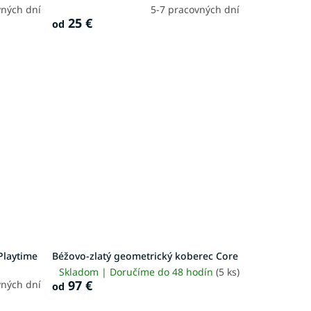
vných dní
5-7 pracovných dní
25 €
od
Playtime
Béžovo-zlatý geometrický koberec Core
Skladom | Doručíme do 48 hodín
(5 ks)
97 €
vných dní
od