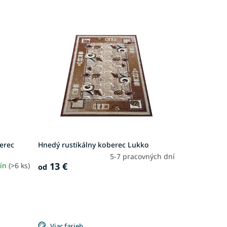
berec
Hnedý rustikálny koberec Lukko
5-7 pracovných dní
13 €
dín
(>6 ks)
od
Viac farieb