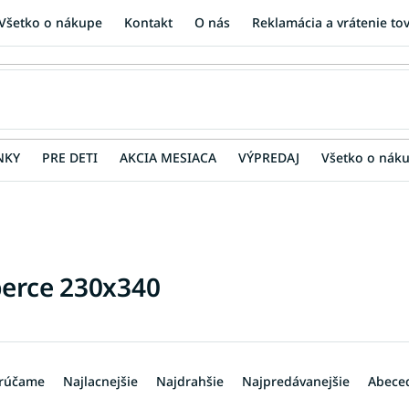
Všetko o nákupe
Kontakt
O nás
Reklamácia a vrátenie to
NKY
PRE DETI
AKCIA MESIACA
VÝPREDAJ
Všetko o nák
erce 230x340
rúčame
Najlacnejšie
Najdrahšie
Najpredávanejšie
Abece