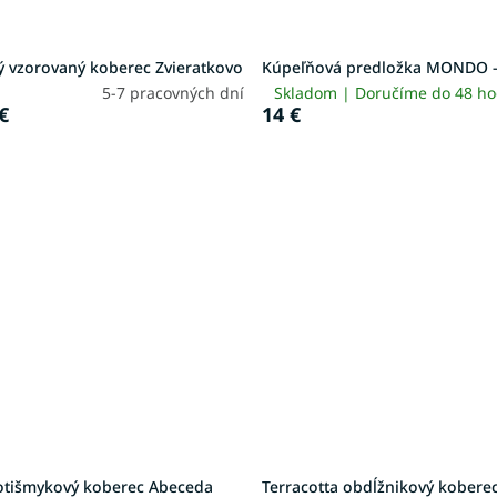
ý vzorovaný koberec Zvieratkovo
Kúpeľňová predložka MONDO -
5-7 pracovných dní
Skladom | Doručíme do 48 h
€
14 €
rotišmykový koberec Abeceda
Terracotta obdĺžnikový koberec