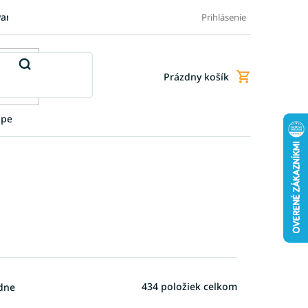
varu
Pre firmy
Blog
FAQ - Najčastejšie otázky
Doprava a
Prihlásenie
Prázdny košík
Nákupný
košík
upe
434
položiek celkom
dne