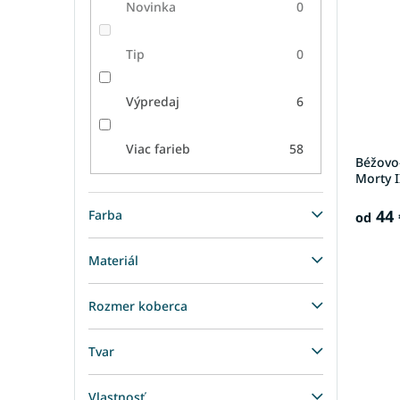
Novinka
0
Tip
0
Výpredaj
6
Viac farieb
58
Béžovo
Morty I
44 
Farba
od
Materiál
Rozmer koberca
Tvar
Vlastnosť