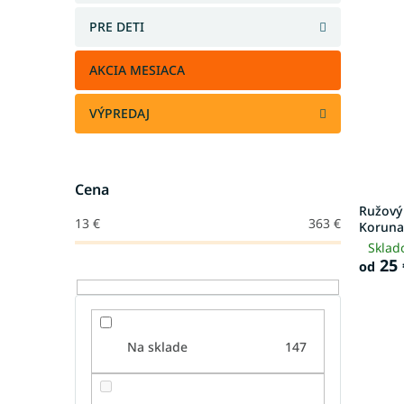
PRE DETI
AKCIA MESIACA
VÝPREDAJ
Cena
Ružový
13
€
363
€
Koruna
Sklad
25 
od
Na sklade
147