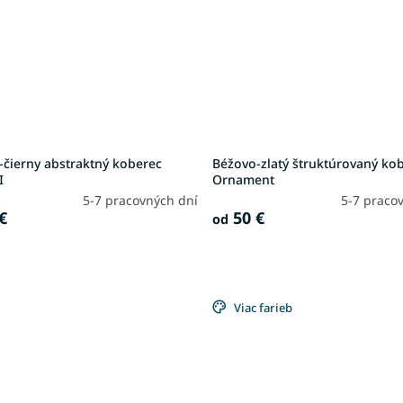
-čierny abstraktný koberec
Béžovo-zlatý štruktúrovaný ko
I
Ornament
5-7 pracovných dní
5-7 praco
€
50 €
od
Viac farieb