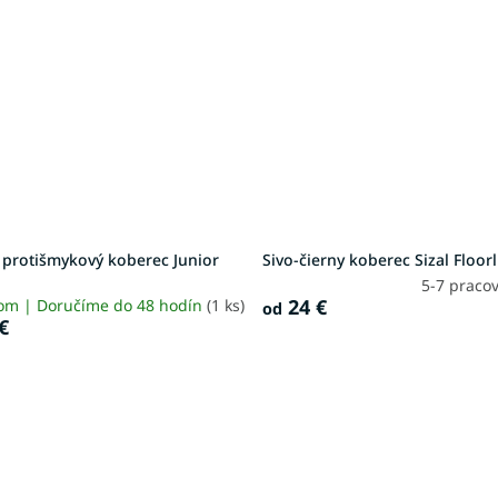
 protišmykový koberec Junior
Sivo-čierny koberec Sizal Floor
5-7 praco
24 €
om | Doručíme do 48 hodín
(1 ks)
od
€