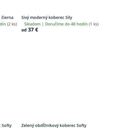
 čierna
Sivý moderný koberec Sily
odín
(2 ks)
Skladom | Doručíme do 48 hodín
(1 ks)
37 €
od
 Softy
Zelený obdĺžnikový koberec Softy