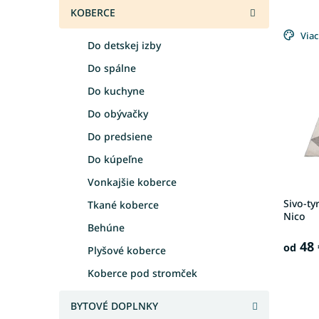
e
KOBERCE
V
n
ý
Viac
i
Do detskej izby
p
e
i
p
Do spálne
s
r
Do kuchyne
p
o
Do obývačky
r
d
o
u
Do predsiene
d
k
Do kúpeľne
u
t
k
o
Vonkajšie koberce
t
v
Sivo-t
Tkané koberce
o
Nico
v
Behúne
48 
od
Plyšové koberce
Koberce pod stromček
BYTOVÉ DOPLNKY