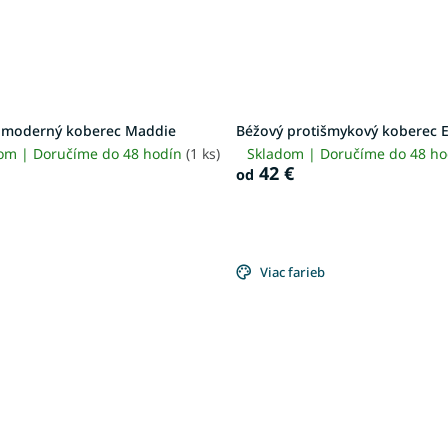
 moderný koberec Maddie
Béžový protišmykový koberec 
om | Doručíme do 48 hodín
(1 ks)
Skladom | Doručíme do 48 h
42 €
od
Viac farieb