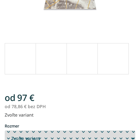
od
97 €
od
78,86 €
bez DPH
Zvoľte variant
Jednotková
cena:
Rozmer