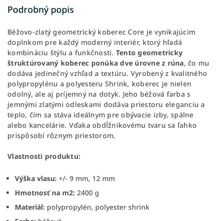
Podrobný popis
Béžovo-zlatý geometrický koberec Core je vynikajúcim
doplnkom pre každý moderný interiér, ktorý hľadá
kombináciu štýlu a funkčnosti.
Tento geometricky
štruktúrovaný koberec ponúka dve úrovne z rúna
, čo mu
dodáva jedinečný vzhľad a textúru. Vyrobený z kvalitného
polypropylénu a polyesteru Shrink, koberec je nielen
odolný, ale aj príjemný na dotyk. Jeho béžová farba s
jemnými zlatými odleskami dodáva priestoru eleganciu a
teplo, čím sa stáva ideálnym pre obývacie izby, spálne
alebo kancelárie. Vďaka obdĺžnikovému tvaru sa ľahko
prispôsobí rôznym priestorom.
Vlastnosti produktu:
Výška vlasu:
+/- 9 mm, 12 mm
Hmotnosť na m2:
2400 g
Materiál:
polypropylén, polyester shrink