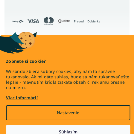
Prevod
Dobierka
Copyright 2026
Wilsondo.sk
. Všetky práva vyhradené.
Zobnete si cookie?
Upraviť nastavenie cookies
Wilsondo zbiera súbory cookies, aby nám to správne
tukanovalo. Ak mi dáte súhlas, bude sa nám tukanovať ešte
lepšie - mávnutím krídla získate obsah či reklamu presne
na mieru.
Vytvoril Shoptet Premium
Viac informácií
Nastavenie
Súhlasím