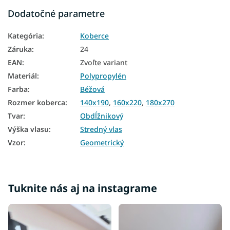
Koberce 120x170
Dodatočné parametre
Koberce 140x190
Kategória
:
Koberce
Koberce 160x220
Záruka
:
24
Koberce 200x290
EAN
:
Zvoľte variant
Materiál
:
Polypropylén
Koberce 240x330
Farba
:
Béžová
Rozmer koberca
:
140x190
,
160x220
,
180x270
Tvar
:
Obdĺžnikový
Výška vlasu
:
Stredný vlas
Vzor
:
Geometrický
Tuknite nás aj na instagrame