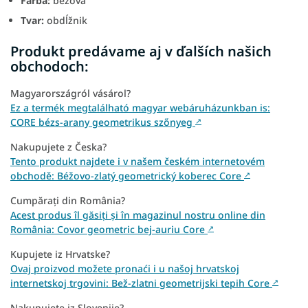
Farba:
béžová
Tvar:
obdĺžnik
Produkt predávame aj v ďalších našich
obchodoch:
Magyarországról vásárol?
Ez a termék megtalálható magyar webáruházunkban is:
CORE bézs-arany geometrikus szőnyeg
↗
Nakupujete z Česka?
Tento produkt najdete i v našem českém internetovém
obchodě: Béžovo-zlatý geometrický koberec Core
↗
Cumpărați din România?
Acest produs îl găsiți și în magazinul nostru online din
România: Covor geometric bej-auriu Core
↗
Kupujete iz Hrvatske?
Ovaj proizvod možete pronaći i u našoj hrvatskoj
internetskoj trgovini: Bež-zlatni geometrijski tepih Core
↗
Nakupujete iz Slovenije?