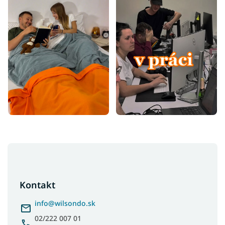
Z
á
p
ä
Kontakt
t
i
info
@
wilsondo.sk
e
02/222 007 01