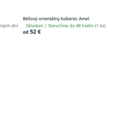
Béžový orientálny koberec Amel
vných dní
Skladom | Doručíme do 48 hodín
(1 ks)
52 €
od