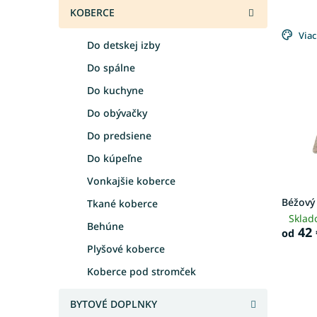
e
KOBERCE
V
n
ý
Viac
i
Do detskej izby
p
e
i
p
Do spálne
s
r
Do kuchyne
p
o
Do obývačky
r
d
o
u
Do predsiene
d
k
Do kúpeľne
u
t
k
o
Vonkajšie koberce
t
v
Béžový
Tkané koberce
o
Sklad
v
Behúne
42 
od
Plyšové koberce
Koberce pod stromček
BYTOVÉ DOPLNKY