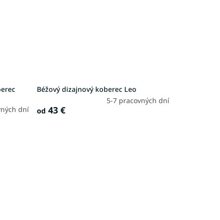
berec
Béžový dizajnový koberec Leo
5-7 pracovných dní
43 €
vných dní
od