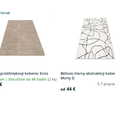
 farieb
 protišmykový koberec Enzo
Béžovo-čierny abstraktný kobe
Morty II
om | Doručíme do 48 hodín
(2 ks)
€
5-7 praco
44 €
od