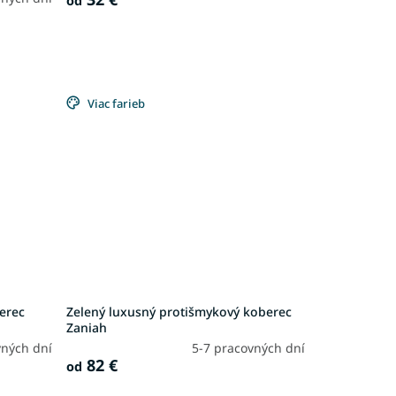
od
Viac farieb
erec
Zelený luxusný protišmykový koberec
Zaniah
vných dní
5-7 pracovných dní
82 €
od