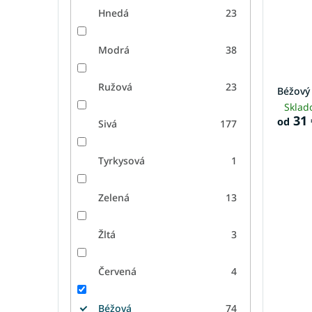
Hnedá
23
Modrá
38
Ružová
23
Béžový
Sklad
31 
od
Sivá
177
Tyrkysová
1
Zelená
13
Žltá
3
Červená
4
Béžová
74