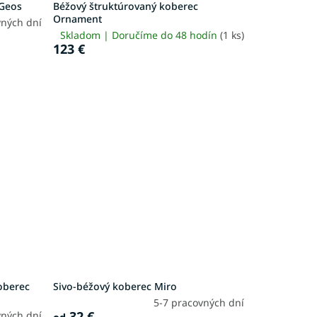
 Geos
Béžový štruktúrovaný koberec
Ornament
vných dní
Skladom | Doručíme do 48 hodín
(1 ks)
123 €
oberec
Sivo-béžový koberec Miro
5-7 pracovných dní
32 €
vných dní