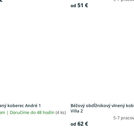
51 €
od
aný koberec André 1
Béžový obdĺžnikový vlnený kob
Villa 2
om | Doručíme do 48 hodín
(4 ks)
5-7 praco
62 €
od