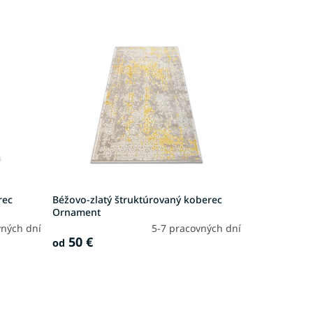
rec
Béžovo-zlatý štruktúrovaný koberec
Ornament
vných dní
5-7 pracovných dní
50 €
od