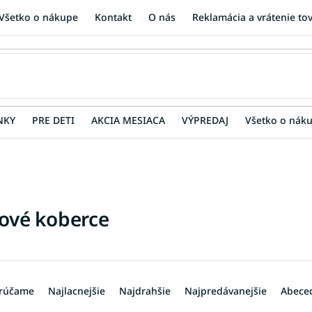
Všetko o nákupe
Kontakt
O nás
Reklamácia a vrátenie to
NKY
PRE DETI
AKCIA MESIACA
VÝPREDAJ
Všetko o nák
ové koberce
rúčame
Najlacnejšie
Najdrahšie
Najpredávanejšie
Abece