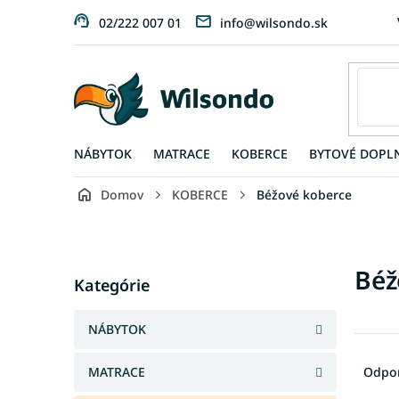
Prejsť
02/222 007 01
info@wilsondo.sk
na
obsah
NÁBYTOK
MATRACE
KOBERCE
BYTOVÉ DOPL
Domov
KOBERCE
Béžové koberce
B
o
č
Preskočiť
Béž
n
Kategórie
kategórie
ý
p
NÁBYTOK
a
R
n
a
MATRACE
Odpo
e
d
l