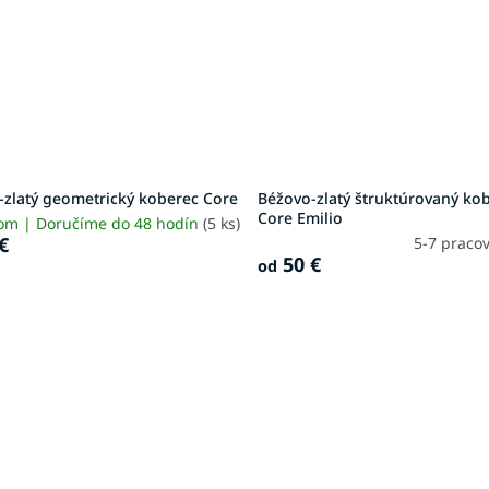
-zlatý geometrický koberec Core
Béžovo-zlatý štruktúrovaný ko
Core Emilio
om | Doručíme do 48 hodín
(5 ks)
€
5-7 praco
50 €
od