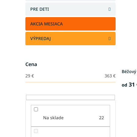
PRE DETI
AKCIA MESIACA
VÝPREDAJ
Cena
Béžový
29
€
363
€
31 
od
Na sklade
22