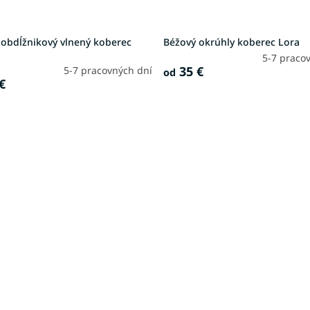
 obdĺžnikový vlnený koberec
Béžový okrúhly koberec Lora
5-7 praco
35 €
5-7 pracovných dní
od
€