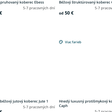
 pruhovaný koberec Ebess
Béžový štruktúrovaný koberec
5-7 pracovných dní
5-7 praco
€
50 €
od
Viac farieb
béžový jutový koberec Jute 1
Hnedý luxusný protišmykový k
Caph
5-7 pracovných dní
€
5-7 praco