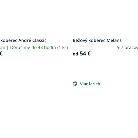
 koberec André Classic
Béžový koberec Melanž
om | Doručíme do 48 hodín
(1 ks)
5-7 praco
€
54 €
od
Viac farieb