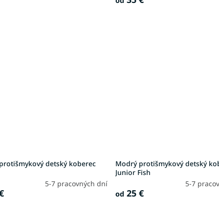
od
protišmykový detský koberec
Modrý protišmykový detský ko
Junior Fish
5-7 pracovných dní
5-7 praco
€
25 €
od