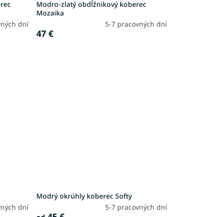
erec
Modro-zlatý obdĺžnikový koberec
Mozaika
vných dní
5-7 pracovných dní
47 €
Modrý okrúhly koberec Softy
vných dní
5-7 pracovných dní
45 €