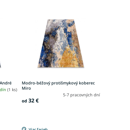
 André
Modro-béžový protišmykový koberec
Miro
odín
(1 ks)
5-7 pracovných dní
32 €
od
Viac farieb