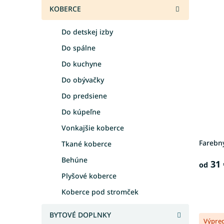
e
KOBERCE
V
n
ý
i
Do detskej izby
p
e
i
p
Do spálne
s
r
Do kuchyne
p
o
Do obývačky
r
d
o
u
Do predsiene
d
k
Do kúpeľne
u
t
k
o
Vonkajšie koberce
t
v
Farebn
Tkané koberce
o
v
Behúne
31 
od
Plyšové koberce
Koberce pod stromček
BYTOVÉ DOPLNKY
Výpre