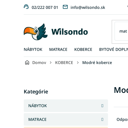
Prejsť
02/222 007 01
info@wilsondo.sk
na
obsah
NÁBYTOK
MATRACE
KOBERCE
BYTOVÉ DOPL
Domov
KOBERCE
Modré koberce
B
o
č
Preskočiť
Mod
n
Kategórie
kategórie
ý
p
NÁBYTOK
a
R
n
a
MATRACE
Odpo
e
d
l