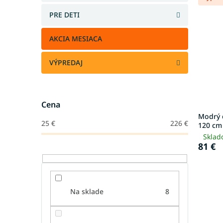
PRE DETI
AKCIA MESIACA
VÝPREDAJ
Cena
Modrý 
25
€
226
€
120 cm
Sklad
81 €
Na sklade
8