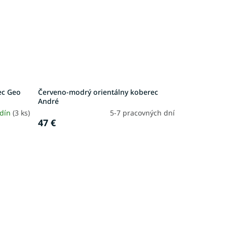
ec Geo
Červeno-modrý orientálny koberec
André
odín
(3 ks)
5-7 pracovných dní
47 €