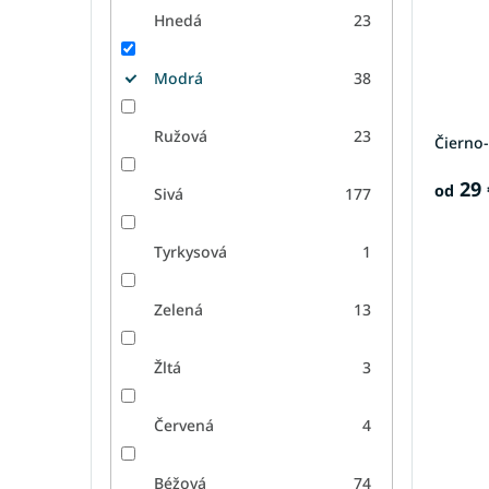
Hnedá
23
Modrá
38
Ružová
23
Čierno-
29 
od
Sivá
177
Tyrkysová
1
Zelená
13
Žltá
3
Červená
4
Béžová
74