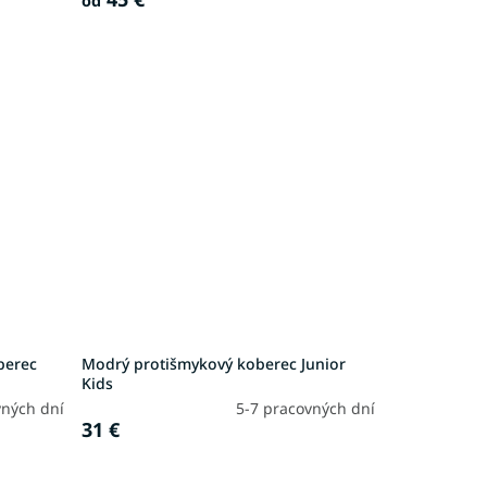
od
berec
Modrý protišmykový koberec Junior
Kids
vných dní
5-7 pracovných dní
31 €