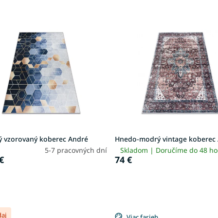
ý vzorovaný koberec André
Hnedo-modrý vintage koberec
5-7 pracovných dní
Skladom | Doručíme do 48 h
€
74 €
daj
Viac farieb