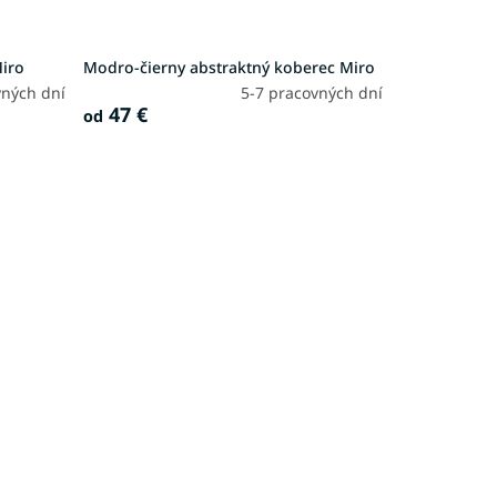
Miro
Modro-čierny abstraktný koberec Miro
vných dní
5-7 pracovných dní
47 €
od