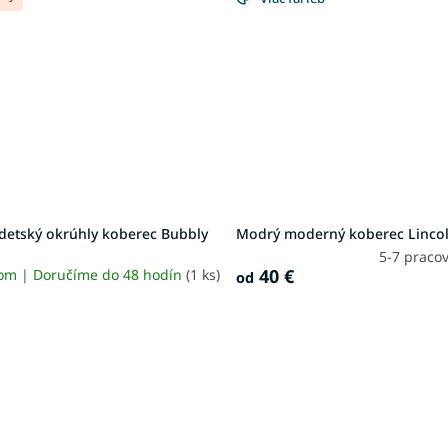
detský okrúhly koberec Bubbly
Modrý moderný koberec Linco
5-7 praco
40 €
om | Doručíme do 48 hodín
(1 ks)
od