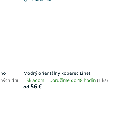
lno
Modrý orientálny koberec Linet
vných dní
Skladom | Doručíme do 48 hodín
(1 ks)
56 €
od