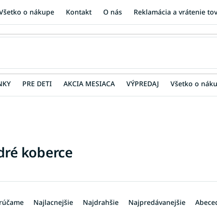
Všetko o nákupe
Kontakt
O nás
Reklamácia a vrátenie to
NKY
PRE DETI
AKCIA MESIACA
VÝPREDAJ
Všetko o nák
ré koberce
rúčame
Najlacnejšie
Najdrahšie
Najpredávanejšie
Abece