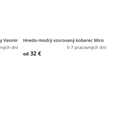
by Vesmír
Hnedo-modrý vzorovaný koberec Miro
vných dní
5-7 pracovných dní
32 €
od