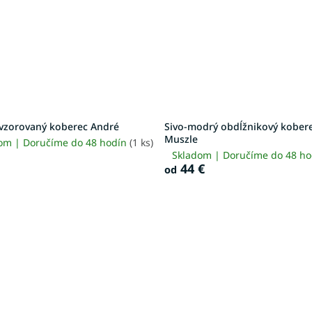
vzorovaný koberec André
Sivo-modrý obdĺžnikový kober
Muszle
om | Doručíme do 48 hodín
(1 ks)
Skladom | Doručíme do 48 h
44 €
od