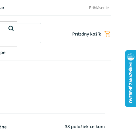
varu
Pre firmy
Blog
FAQ - Najčastejšie otázky
Doprava a
Prihlásenie
Prázdny košík
Nákupný
košík
upe
38
položiek celkom
dne