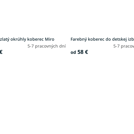
zlatý okrúhly koberec Miro
Farebný koberec do detskej iz
5-7 pracovných dní
5-7 praco
€
58 €
od