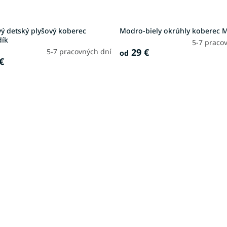
ý detský plyšový koberec
Modro-biely okrúhly koberec 
ík
5-7 praco
29 €
5-7 pracovných dní
od
€