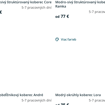
sivý štruktúrovaný koberec Core
Modro-sivý štruktúrovaný kob
Ramka
5-7 pracovných dní
€
5-7 praco
77 €
od
Viac farieb
obdĺžnikový koberec André
Modrý okrúhly koberec Lora
5-7 pracovných dní
5-7 praco
35 €