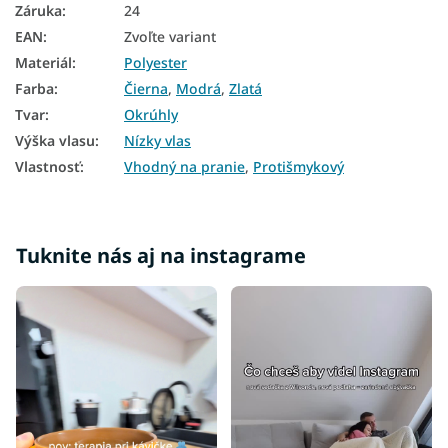
Záruka
:
24
EAN
:
Zvoľte variant
Materiál
:
Polyester
Farba
:
Čierna
,
Modrá
,
Zlatá
Tvar
:
Okrúhly
Výška vlasu
:
Nízky vlas
Vlastnosť
:
Vhodný na pranie
,
Protišmykový
Tuknite nás aj na instagrame