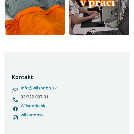
Z
á
p
ä
Kontakt
t
i
info
@
wilsondo.sk
e
02/222 007 01
Wilsondo.sk
wilsondosk