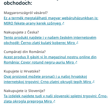
obchodoch:
Magyarországról vásárol?
Ez a termék megtalálható magyar webáruházunkban is:
MIRO fekete-arany kerek szőnyeg
↗
Nakupujete z Česka?
Tento produkt najdete i v našem českém internetovém
obchodě: Černo-zlatý kulatý koberec Miro
↗
Cumpărați din România?
Acest produs îl găsiți și în magazinul nostru online din
România: Covor rotund negru-auriu Miro
↗
Kupujete iz Hrvatske?
Ovaj proizvod možete pronaći i u našoj hrvatskoj
internetskoj trgovini: Crno-zlatni okrugli tepih Miro
↗
Nakupujete iz Slovenije?
Ta izdelek najdete tudi v naši slovenski spletni trgovini: Črno-
zlata okrogla preproga Miro
↗