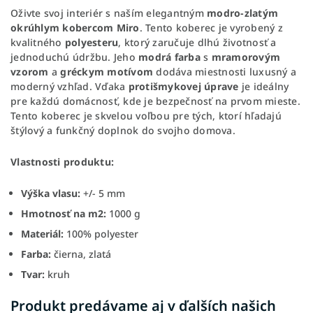
Oživte svoj interiér s naším elegantným
modro-zlatým
okrúhlym kobercom Miro
. Tento koberec je vyrobený z
kvalitného
polyesteru
, ktorý zaručuje dlhú životnosť a
jednoduchú údržbu. Jeho
modrá farba
s
mramorovým
vzorom
a
gréckym motívom
dodáva miestnosti luxusný a
moderný vzhľad. Vďaka
protišmykovej úprave
je ideálny
pre každú domácnosť, kde je bezpečnosť na prvom mieste.
Tento koberec je skvelou voľbou pre tých, ktorí hľadajú
štýlový a funkčný doplnok do svojho domova.
Vlastnosti produktu:
Výška vlasu:
+/- 5 mm
Hmotnosť na m2:
1000 g
Materiál:
100% polyester
Farba:
čierna, zlatá
Tvar:
kruh
Produkt predávame aj v ďalších našich