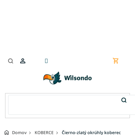
Prejsť
na
obsah
Nákupn
košík
Domov
KOBERCE
Čierno-zlatý okrúhly koberec