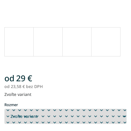
od
29 €
od
23,58 €
bez DPH
Zvoľte variant
Jednotková
cena:
Rozmer