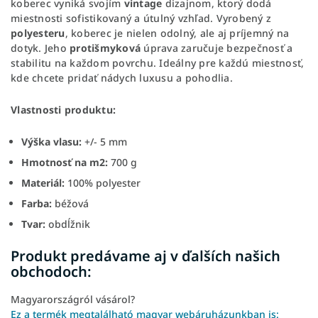
koberec vyniká svojím
vintage
dizajnom, ktorý dodá
miestnosti sofistikovaný a útulný vzhľad. Vyrobený z
polyesteru
, koberec je nielen odolný, ale aj príjemný na
dotyk. Jeho
protišmyková
úprava zaručuje bezpečnosť a
stabilitu na každom povrchu. Ideálny pre každú miestnosť,
kde chcete pridať nádych luxusu a pohodlia.
Vlastnosti produktu:
Výška vlasu:
+/- 5 mm
Hmotnosť na m2:
700 g
Materiál:
100% polyester
Farba:
béžová
Tvar:
obdĺžnik
Produkt predávame aj v ďalších našich
obchodoch:
Magyarországról vásárol?
Ez a termék megtalálható magyar webáruházunkban is: