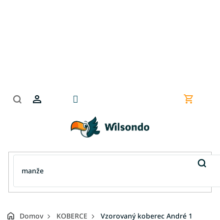
Prejsť
na
obsah
Nákupn
košík
Domov
KOBERCE
Vzorovaný koberec André 1