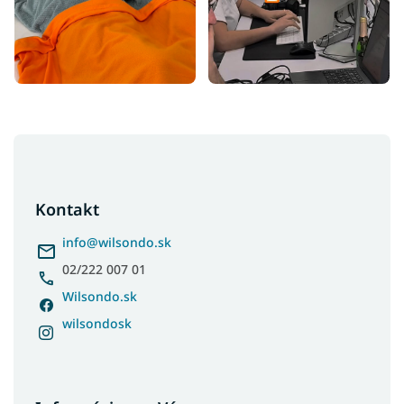
Z
á
p
ä
Kontakt
t
i
info
@
wilsondo.sk
e
02/222 007 01
Wilsondo.sk
wilsondosk