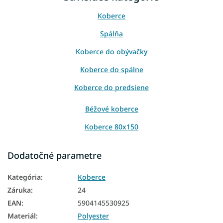
Koberce
Spálňa
Koberce do obývačky
Koberce do spálne
Koberce do predsiene
Béžové koberce
Koberce 80x150
Koberce 120x170
Dodatočné parametre
Koberce 160x220
Kategória
:
Koberce
Záruka
:
24
EAN
:
5904145530925
Materiál
:
Polyester