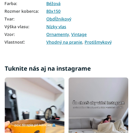
Farba
:
Béžová
Rozmer koberca
:
80x150
Tvar
:
Obdĺžnikový
Výška vlasu
:
Nízky vlas
Vzor
:
Ornamenty
,
Vintage
Vlastnosť
:
Vhodný na pranie
,
Protišmykový
Tuknite nás aj na instagrame