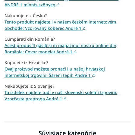
ANDRÉ 1 mintás szőnyeg
↗
Nakupujete z Česka?
Tento produkt najdete i v našem českém internetovém
obchodě: Vzorovaný koberec André 1
↗
Cumpărați din România?
Acest produs îl găsiți și în magazinul nostru online din
România: Covor modelat André 1
↗
Kupujete iz Hrvatske?
Ovaj proizvod možete pronaći i u našoj hrvatskoj
internetskoj trgovini: Šareni tepih André 1
↗
Nakupujete iz Slovenije?
Ta izdelek najdete tudi v naši slovenski spletni trgovini:
Vzorčasta preproga André 1
↗
Súvisiace kategórie