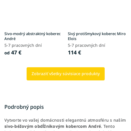
Sivo-modrý abstraktný koberec
Sivý protišmykový koberec Miro
André
Elois
5-7 pracovných dní
5-7 pracovných dní
47 €
114 €
od
Zobraziť všetky súvisiace produkty
Podrobný popis
Vytvorte vo vašej domácnosti elegantnú atmosféru s naším
sivo-béžovým obdĺžnikovým kobercom André
. Tento