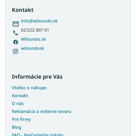
p
ä
Kontakt
t
i
info
@
wilsondo.sk
e
02/222 007 01
Wilsondo.sk
wilsondosk
Informácie pre Vás
Všetko o nákupe
Kontakt
O nás
Reklamácia a vrátenie tovaru
Pre firmy
Blog
FAQ - Najčastejšie otázky