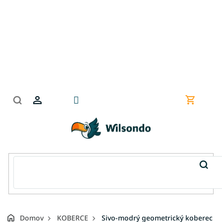
Prejsť
na
obsah
Nákupn
košík
Domov
KOBERCE
Sivo-modrý geometrický koberec