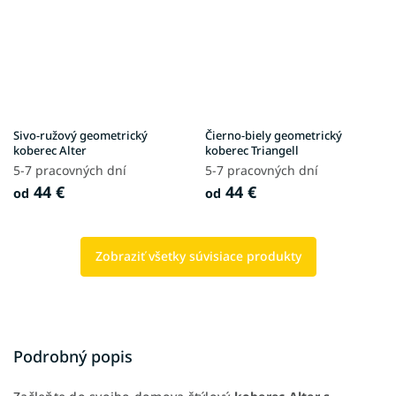
Sivo-ružový geometrický
Čierno-biely geometrický
koberec Alter
koberec Triangell
5-7 pracovných dní
5-7 pracovných dní
44 €
44 €
od
od
Zobraziť všetky súvisiace produkty
Podrobný popis