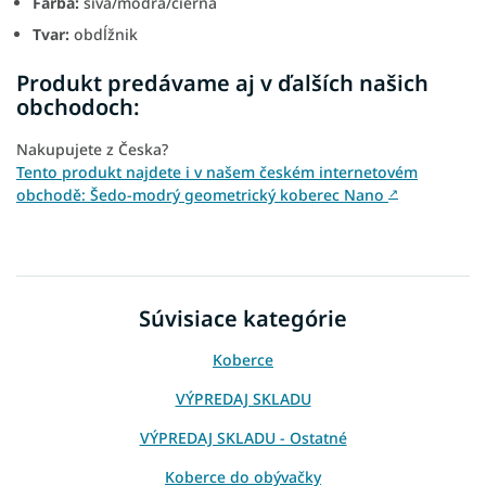
Farba:
sivá/modrá/čierna
Tvar:
obdĺžnik
Produkt predávame aj v ďalších našich
obchodoch:
Nakupujete z Česka?
Tento produkt najdete i v našem českém internetovém
obchodě: Šedo-modrý geometrický koberec Nano
↗
Súvisiace kategórie
Koberce
VÝPREDAJ SKLADU
VÝPREDAJ SKLADU - Ostatné
Koberce do obývačky