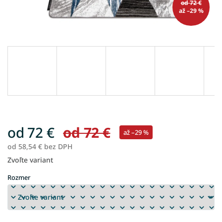
od 72 €
až –29 %
od
72 €
od 72 €
až –29 %
od
58,54 €
bez DPH
Zvoľte variant
Jednotková
cena:
Rozmer