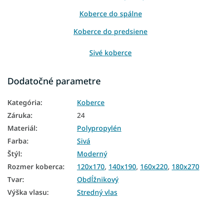
Koberce do spálne
Koberce do predsiene
Sivé koberce
Koberce 80x150
Dodatočné parametre
Koberce 120x170
Kategória
:
Koberce
Koberce 140x190
Záruka
:
24
Koberce 160x220
Materiál
:
Polypropylén
Farba
:
Sivá
Koberce 200x290
Štýl
:
Moderný
Rozmer koberca
:
120x170
,
140x190
,
160x220
,
180x270
Tvar
:
Obdĺžnikový
Výška vlasu
:
Stredný vlas