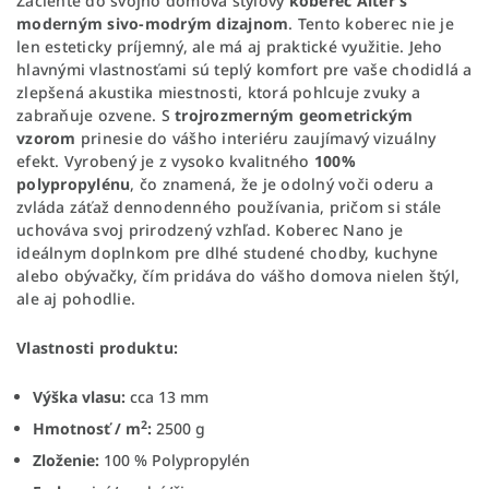
Začleňte do svojho domova štýlový
koberec Alter s
moderným sivo-modrým dizajnom
. Tento koberec nie je
len esteticky príjemný, ale má aj praktické využitie. Jeho
hlavnými vlastnosťami sú teplý komfort pre vaše chodidlá a
zlepšená akustika miestnosti, ktorá pohlcuje zvuky a
zabraňuje ozvene. S
trojrozmerným geometrickým
vzorom
prinesie do vášho interiéru zaujímavý vizuálny
efekt. Vyrobený je z vysoko kvalitného
100%
polypropylénu
, čo znamená, že je odolný voči oderu a
zvláda záťaž dennodenného používania, pričom si stále
uchováva svoj prirodzený vzhľad. Koberec Nano je
ideálnym doplnkom pre dlhé studené chodby, kuchyne
alebo obývačky, čím pridáva do vášho domova nielen štýl,
ale aj pohodlie.
Vlastnosti produktu:
Výška vlasu:
cca 13 mm
2
Hmotnosť / m
:
2500 g
Zloženie:
100 % Polypropylén