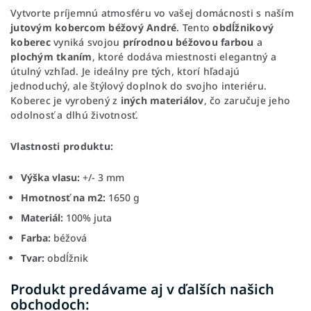
Vytvorte príjemnú atmosféru vo vašej domácnosti s naším
jutovým kobercom béžový André
. Tento
obdĺžnikový
koberec
vyniká svojou
prírodnou béžovou farbou
a
plochým tkaním
, ktoré dodáva miestnosti elegantný a
útulný vzhľad. Je ideálny pre tých, ktorí hľadajú
jednoduchý, ale štýlový doplnok do svojho interiéru.
Koberec je vyrobený z
iných materiálov
, čo zaručuje jeho
odolnosť a dlhú životnosť.
Vlastnosti produktu:
Výška vlasu:
+/- 3 mm
Hmotnosť na m2:
1650 g
Materiál:
100% juta
Farba:
béžová
Tvar:
obdĺžnik
Produkt predávame aj v ďalších našich
obchodoch: