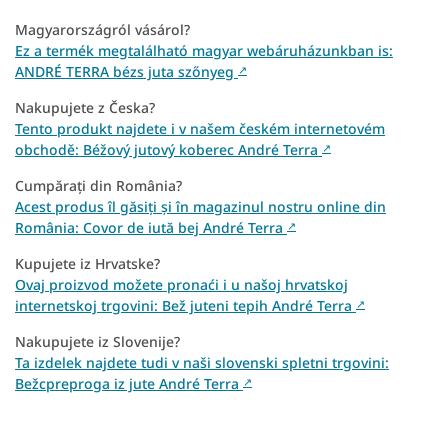
Magyarországról vásárol?
Ez a termék megtalálható magyar webáruházunkban is:
ANDRÉ TERRA bézs juta szőnyeg
↗
Nakupujete z Česka?
Tento produkt najdete i v našem českém internetovém
obchodě: Béžový jutový koberec André Terra
↗
Cumpărați din România?
Acest produs îl găsiți și în magazinul nostru online din
România: Covor de iută bej André Terra
↗
Kupujete iz Hrvatske?
Ovaj proizvod možete pronaći i u našoj hrvatskoj
internetskoj trgovini: Bež juteni tepih André Terra
↗
Nakupujete iz Slovenije?
Ta izdelek najdete tudi v naši slovenski spletni trgovini:
Bežcpreproga iz jute André Terra
↗