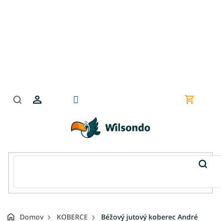
Prejsť
na
obsah
Nákupn
košík
Domov
KOBERCE
Béžový jutový koberec André