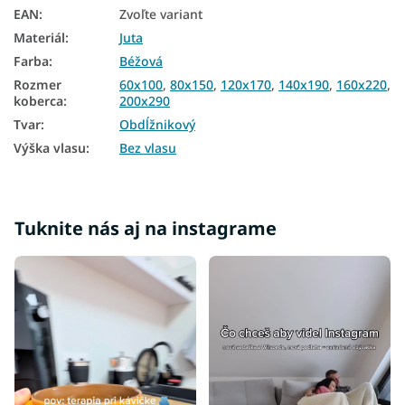
Koberce 140x190
EAN
:
Zvoľte variant
Materiál
:
Juta
Koberce 160x220
Farba
:
Béžová
Koberce 200x290
Rozmer
60x100
,
80x150
,
120x170
,
140x190
,
160x220
,
koberca
:
200x290
Tvar
:
Obdĺžnikový
Výška vlasu
:
Bez vlasu
Tuknite nás aj na instagrame