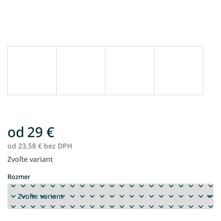
od
29 €
od
23,58 €
bez DPH
Zvoľte variant
Jednotková
cena:
Rozmer