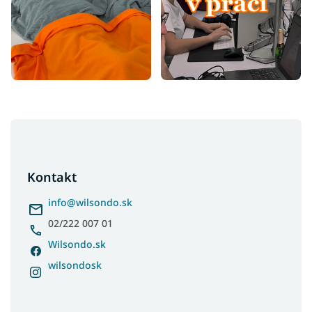
Z
á
p
ä
Kontakt
t
i
info
@
wilsondo.sk
e
02/222 007 01
Wilsondo.sk
wilsondosk