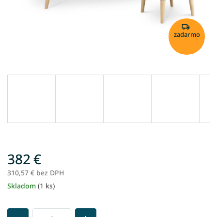
zadarmo
382 €
310,57 € bez DPH
Skladom
(1 ks)
Jednotková
cena: