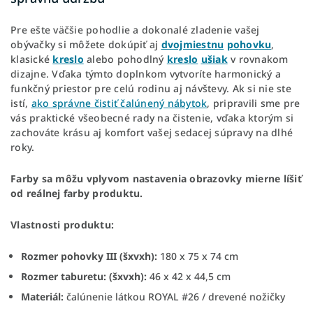
Pre ešte väčšie pohodlie a dokonalé zladenie vašej
obývačky si môžete dokúpiť aj
dvojmiestnu
pohovku
,
klasické
kreslo
alebo pohodlný
kreslo
ušiak
v rovnakom
dizajne. Vďaka týmto doplnkom vytvoríte harmonický a
funkčný priestor pre celú rodinu aj návštevy. Ak si nie ste
istí,
ako správne čistiť čalúnený nábytok
, pripravili sme pre
vás praktické všeobecné rady na čistenie, vďaka ktorým si
zachováte krásu aj komfort vašej sedacej súpravy na dlhé
roky.
Farby sa môžu vplyvom nastavenia obrazovky mierne líšiť
od reálnej farby produktu.
Vlastnosti produktu:
Rozmer pohovky III (šxvxh):
180 x 75 x 74 cm
Rozmer taburetu: (šxvxh):
46 x 42 x 44,5 cm
Materiál:
čalúnenie látkou ROYAL #26 / drevené nožičky