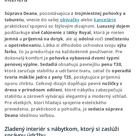
Súprava
Deana
, pozostávajúca
z trojmiestnej pohovky a
taburetu,
vnesie do vašej
obývačky
alebo
kancelárie
praktickosť spojenú so štýlovým dizajnom.
Luxusný
dojem
podčiarkuje
sivé
čalúnenie
z látky Royal
, ktorá je nielen
jemná
a
príjemná
na dotyk
, ale aj
odolná
voči
znečisteniu
a
opotrebovaniu.
Látka si dlhodobo uchováva svoju
sýtu
farbu
, čo ju predurčuje na každodenné používanie. Pre
dokonalý komfort je
pohovka
vybavená dvomi typmi
penovej výplne. Sedadlá
obsahujú pevnejšiu
penu T30,
ktorá zaručuje stabilitu a udržanie tvaru, zatiaľ čo
operadlá
tvoria mäkšie jadro z peny T25,
poskytujúce príjemnú
oporu chrbtu. Celkový dizajn dopĺňajú pevné
nožičky z
dreva v prírodnom odtieni
, ktoré nábytku zabezpečujú
stabilitu a zároveň vytvárajú elegantný a moderný vzhľad.
Pre všetkých, ktorí hľadajú spojenie estetického
prevedenia, praktickosti a pohodlia, je
sedacia súprava
Deana
ideálnou voľbou.
Zladený interiér s nábytkom, ktorý si zaslúži
správnu údržbu