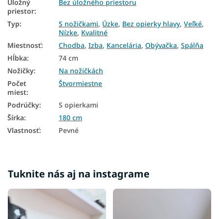
Lacné sedacie súpravy
Úložný
Bez úložného priestoru
priestor
:
Úzke sedacie súpravy
Typ
:
S nožičkami
,
Úzke
,
Bez opierky hlavy
,
Veľké
,
Nízke
,
Kvalitné
Veľké sedacie súpravy
Miestnosť
:
Chodba
,
Izba
,
Kancelária
,
Obývačka
,
Spálňa
Nízke sedacie súpravy
Hĺbka
:
74 cm
Nožičky
:
Na nožičkách
Štvormiestne sedacie súpravy
Počet
Štvormiestne
miest
:
Masívne sedacie súpravy
Podrúčky
:
S opierkami
Čalúnené sedacie súpravy
Šírka
:
180 cm
Látkové sedacie súpravy
Vlastnosť
:
Pevné
Zamatové sedacie súpravy
Šedé sedacie súpravy
Tuknite nás aj na instagrame
Škandinávske sedacie súpravy
Kvalitné sedacie súpravy
Sedačky bez opierky hlavy