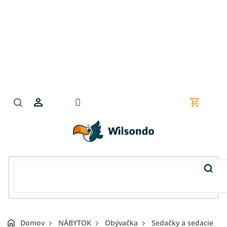
Prejsť
na
obsah
Nákupn
košík
Domov
NÁBYTOK
Obývačka
Sedačky a sedacie