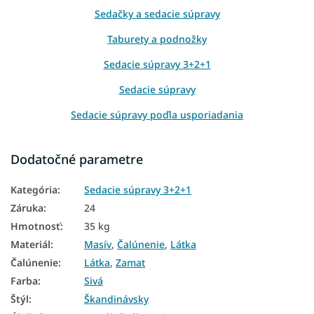
Sedačky a sedacie súpravy
Taburety a podnožky
Sedacie súpravy 3+2+1
Sedacie súpravy
Sedacie súpravy poďla usporiadania
Sedacie súpravy podľa typu
Dodatočné parametre
Sedacie súpravy podľa veľkosti
Kategória
:
Sedacie súpravy 3+2+1
Sedacie súpravy podľa počtu miest
Záruka
:
24
Sedacie súpravy podľa šírky
Hmotnosť
:
35 kg
Sedacie súpravy podľa materiálu
Materiál
:
Masív
,
Čalúnenie
,
Látka
Čalúnenie
:
Látka
,
Zamat
Sedacie súpravy podľa farby
Farba
:
Sivá
Sedacie súpravy podľa štýlu
Štýl
:
Škandinávsky