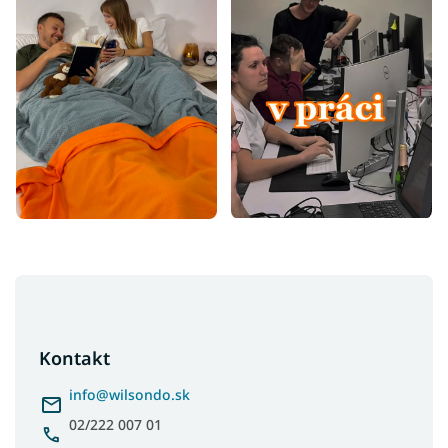
Z
á
p
ä
Kontakt
t
i
info
@
wilsondo.sk
e
02/222 007 01