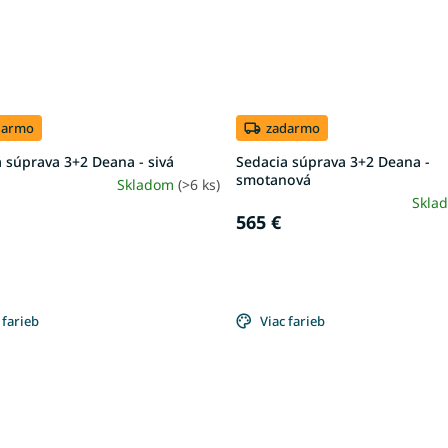
darmo
zadarmo
 súprava 3+2 Deana - sivá
Sedacia súprava 3+2 Deana -
smotanová
Skladom
(>6 ks)
Skla
565 €
 farieb
Viac farieb