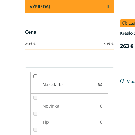
VÝPREDAJ
za
Cena
Kreslo
263
€
759
€
263 €
Viac
Na sklade
64
Novinka
0
Tip
0