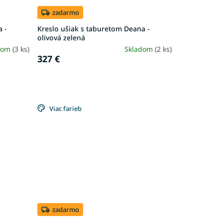
zadarmo
a -
Kreslo ušiak s taburetom Deana -
olivová zelená
dom
(3 ks)
Skladom
(2 ks)
327 €
Viac farieb
zadarmo