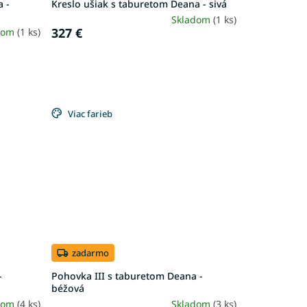
a -
Kreslo ušiak s taburetom Deana - sivá
Skladom
(1 ks)
327 €
dom
(1 ks)
Viac farieb
zadarmo
-
Pohovka III s taburetom Deana -
béžová
dom
(4 ks)
Skladom
(3 ks)