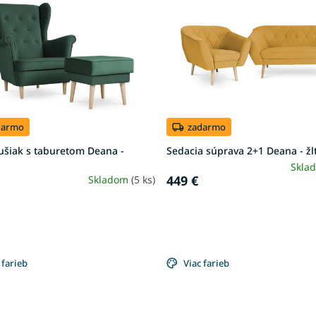
darmo
zadarmo
ušiak s taburetom Deana -
Sedacia súprava 2+1 Deana - žl
Skla
449 €
Skladom
(5 ks)
 farieb
Viac farieb