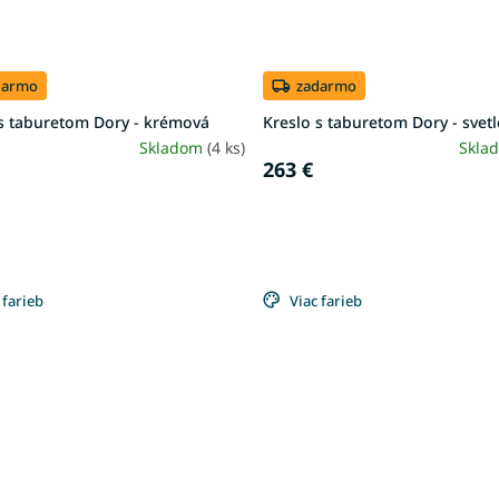
darmo
zadarmo
 s taburetom Dory - krémová
Kreslo s taburetom Dory - sve
Skladom
(4 ks)
Skla
263 €
 farieb
Viac farieb