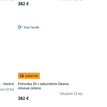
382 €
Viac farieb
zadarmo
 - modrá
Pohovka III s taburetom Deana -
olivová zelená
dom
(4 ks)
Skladom
(3 ks)
382 €