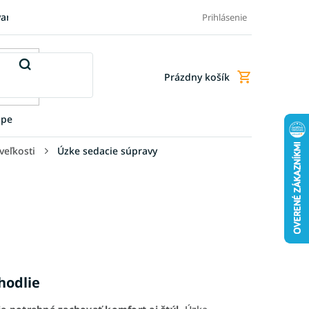
varu
Pre firmy
Blog
FAQ - Najčastejšie otázky
Doprava a
Prihlásenie
Prázdny košík
Nákupný
košík
upe
veľkosti
Úzke sedacie súpravy
hodlie