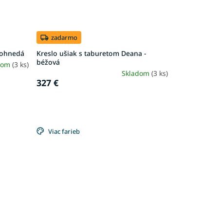
zadarmo
tlohnedá
Kreslo ušiak s taburetom Deana -
béžová
dom
(3 ks)
Skladom
(3 ks)
327 €
Viac farieb