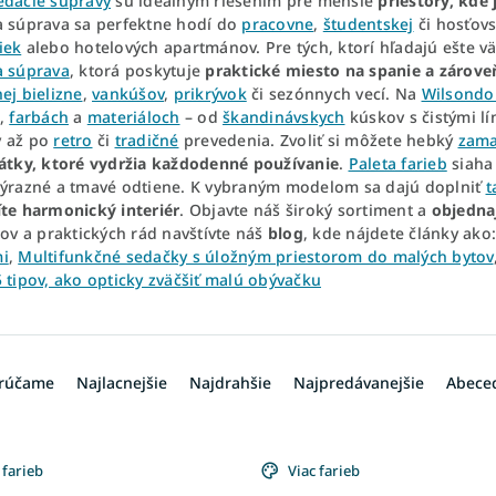
edacie súpravy
sú ideálnym riešením pre menšie
priestory,
kde 
a súprava sa perfektne hodí do
pracovne
,
študentskej
či hosťovs
iek
alebo hotelových apartmánov. Pre tých, ktorí hľadajú ešte väčš
a súprava
, ktorá poskytuje
praktické miesto na spanie a zároveň
ej bielizne
,
vankúšov
,
prikrývok
či sezónnych vecí. Na
Wilsondo
,
farbách
a
materiáloch
– od
škandinávskych
kúskov s čistými lí
 až po
retro
či
tradičné
prevedenia. Zvoliť si môžete hebký
zama
látky, ktoré
vydržia každodenné používanie
.
Paleta farieb
siaha
výrazné a tmavé odtiene. K vybraným modelom sa dajú doplniť
t
íte harmonický interiér
. Objavte náš široký sortiment a
objedna
pov a praktických rád navštívte náš
blog
, kde nájdete články ako
i
,
Multifunkčné sedačky s úložným priestorom do malých bytov
5 tipov, ako opticky zväčšiť malú obývačku
rúčame
Najlacnejšie
Najdrahšie
Najpredávanejšie
Abece
 farieb
Viac farieb