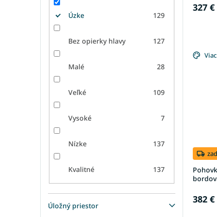
327 €
Úzke
129
Bez opierky hlavy
127
Viac
Malé
28
Veľké
109
Vysoké
7
Nízke
137
za
Kvalitné
137
Pohovka
bordov
382 €
Úložný priestor