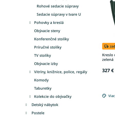
p
e
i
p
Rohové sedacie súpravy
s
r
Sedacie súpravy v tvare U
p
o
r
Pohovky a kreslá
d
o
u
Obývacie steny
d
k
Konferenčné stolíky
u
t
k
o
za
Príručné stolíky
t
v
Kreslo 
TV stolíky
o
zelená
v
Obývacie izby
327 €
Vitríny, knižnice, police, regály
Komody
Taburetky
Viac
Kolekcie do obývačky
Detský nábytok
Postele