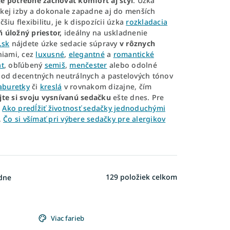
je potrebné
zachovať komfort aj štýl
. Úzka
kej izby a dokonale zapadne aj do menších
iu flexibilitu, je k dispozícii úzka
rozkladacia
 úložný priestor,
ideálny na uskladnenie
.sk
nájdete úzke sedacie súpravy
v rôznych
niami, cez
luxusné
,
elegantné
a
romantické
t
, obľúbený
semiš
,
menčester
alebo odolné
 od decentných neutrálnych a pastelových tónov
aburetky
či
kreslá
v rovnakom dizajne, čím
jte si svoju vysnívanú sedačku
ešte dnes. Pre
:
Ako predĺžiť životnosť sedačky jednoduchými
,
Čo si všímať pri výbere sedačky pre alergikov
129
položiek celkom
dne
Viac farieb