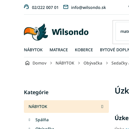
Prejsť
02/222 007 01
info@wilsondo.sk
na
obsah
NÁBYTOK
MATRACE
KOBERCE
BYTOVÉ DOPL
Domov
NÁBYTOK
Obývačka
Sedačky 
B
o
č
Preskočiť
Úzk
n
Kategórie
kategórie
ý
p
NÁBYTOK
a
n
Úzke 
Spálňa
e
l
Obývačka