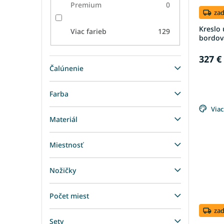
Premium
0
za
Kreslo 
Viac farieb
129
bordov
327 €
Čalúnenie
Farba
Viac
Materiál
Miestnosť
Nožičky
Počet miest
za
Sety