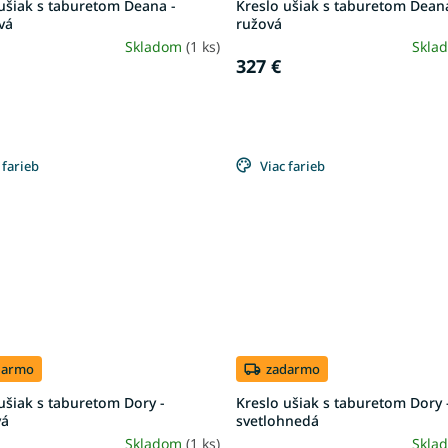
ušiak s taburetom Deana -
Kreslo ušiak s taburetom Dean
vá
ružová
Skladom
(1 ks)
Skla
327 €
 farieb
Viac farieb
darmo
zadarmo
ušiak s taburetom Dory -
Kreslo ušiak s taburetom Dory 
vá
svetlohnedá
Skladom
(1 ks)
Skla