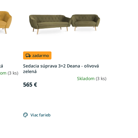
zadarmo
tá
Sedacia súprava 3+2 Deana - olivová
zelená
dom
(3 ks)
Skladom
(3 ks)
565 €
Viac farieb