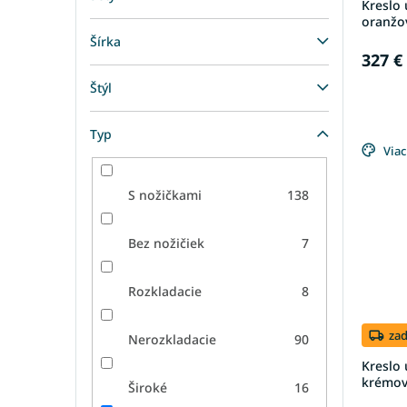
Kreslo 
oranžo
Šírka
327 €
Štýl
Typ
Viac
S nožičkami
138
Bez nožičiek
7
Rozkladacie
8
za
Nerozkladacie
90
Kreslo 
krémo
Široké
16