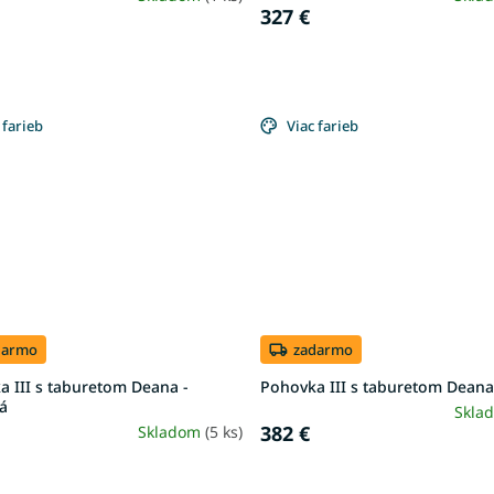
327 €
 farieb
Viac farieb
darmo
zadarmo
 III s taburetom Deana -
Pohovka III s taburetom Deana
á
Skla
382 €
Skladom
(5 ks)