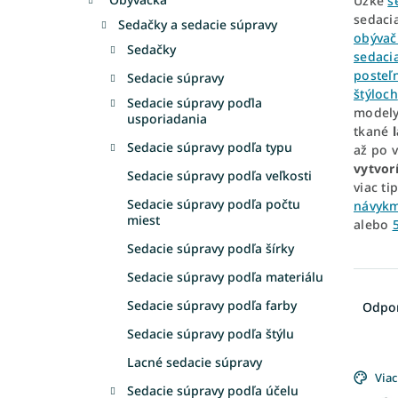
Úzke
s
sedaci
Sedačky a sedacie súpravy
obývač
Sedačky
sedaci
posteľn
Sedacie súpravy
štýloch
Sedacie súpravy poďla
modely
usporiadania
tkané
Sedacie súpravy podľa typu
až po 
vytvor
Sedacie súpravy podľa veľkosti
viac ti
Sedacie súpravy podľa počtu
návykm
miest
alebo
Sedacie súpravy podľa šírky
Sedacie súpravy podľa materiálu
R
a
Sedacie súpravy podľa farby
Odpo
d
Sedacie súpravy podľa štýlu
e
V
n
Lacné sedacie súpravy
ý
Viac
i
Sedacie súpravy podľa účelu