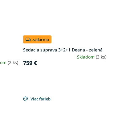
zadarmo
Sedacia súprava 3+2+1 Deana - zelená
Skladom
(3 ks)
759 €
dom
(2 ks)
Viac farieb