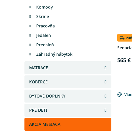
Komody
Skrine
Pracovňa
Jedáleň
za
Predsieň
Sedacia
Záhradný nábytok
565 €
MATRACE
KOBERCE
Viac
BYTOVÉ DOPLNKY
PRE DETI
AKCIA MESIACA