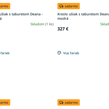
darmo
zadarmo
ušiak s taburetom Deana -
Kreslo ušiak s taburetom Dean
á
modrá
Skladom
(1 ks)
Skla
327 €
 farieb
Viac farieb
darmo
zadarmo