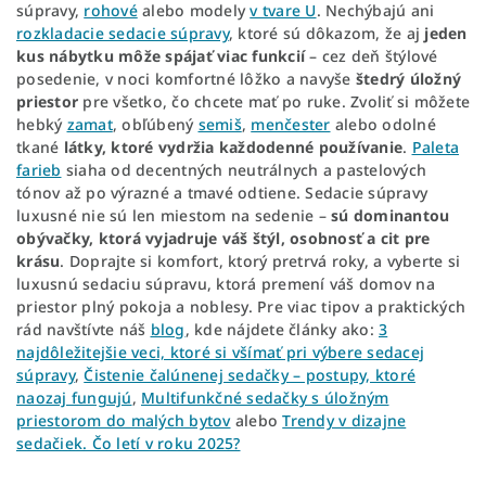
súpravy,
rohové
alebo modely
v tvare U
. Nechýbajú ani
rozkladacie sedacie súpravy
, ktoré sú dôkazom, že aj
jeden
kus nábytku môže spájať viac funkcií
– cez deň štýlové
posedenie, v noci komfortné lôžko a navyše
štedrý úložný
priestor
pre všetko, čo chcete mať po ruke. Zvoliť si môžete
hebký
zamat
, obľúbený
semiš
,
menčester
alebo odolné
tkané
látky, ktoré
vydržia každodenné používanie
.
Paleta
farieb
siaha od decentných neutrálnych a pastelových
tónov až po výrazné a tmavé odtiene. Sedacie súpravy
luxusné nie sú len miestom na sedenie –
sú dominantou
obývačky, ktorá vyjadruje váš štýl, osobnosť a cit pre
krásu
. Doprajte si komfort, ktorý pretrvá roky, a vyberte si
luxusnú sedaciu súpravu, ktorá premení váš domov na
priestor plný pokoja a noblesy. Pre viac tipov a praktických
rád navštívte náš
blog
, kde nájdete články ako:
3
najdôležitejšie veci, ktoré si všímať pri výbere sedacej
súpravy
,
Čistenie čalúnenej sedačky – postupy, ktoré
naozaj fungujú
,
Multifunkčné sedačky s úložným
priestorom do malých bytov
alebo
Trendy v dizajne
sedačiek. Čo letí v roku 2025?