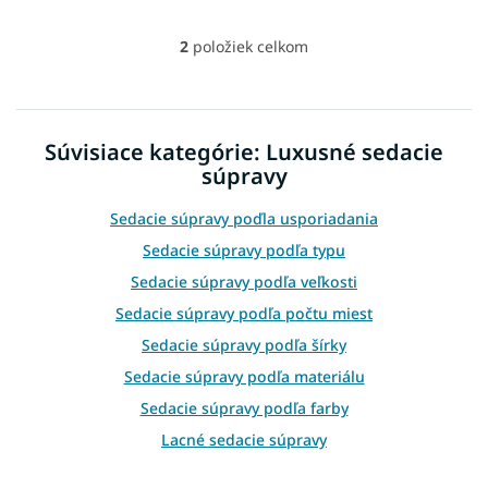
2
položiek celkom
O
v
l
á
d
Súvisiace kategórie: Luxusné sedacie
a
súpravy
c
i
e
Sedacie súpravy poďla usporiadania
p
Sedacie súpravy podľa typu
r
v
Sedacie súpravy podľa veľkosti
k
Sedacie súpravy podľa počtu miest
y
v
Sedacie súpravy podľa šírky
ý
Sedacie súpravy podľa materiálu
p
i
Sedacie súpravy podľa farby
s
Lacné sedacie súpravy
u
Sedacie súpravy podľa účelu