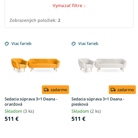
Vymazať filtre
Zobrazených položiek:
2
V
ý
Viac farieb
Viac farieb
p
i
s
p
r
o
d
zadarmo
zadarmo
u
Sedacia súprava 3+1 Deana -
Sedacia súprava 3+1 Deana -
k
oranžová
piesková
t
Skladom
(3 ks)
Skladom
(2 ks)
o
511 €
511 €
v