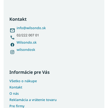
Z
á
p
ä
Kontakt
t
i
info
@
wilsondo.sk
e
02/222 007 01
Wilsondo.sk
wilsondosk
Informácie pre Vás
Všetko o nákupe
Kontakt
O nás
Reklamácia a vrátenie tovaru
Pre firmy