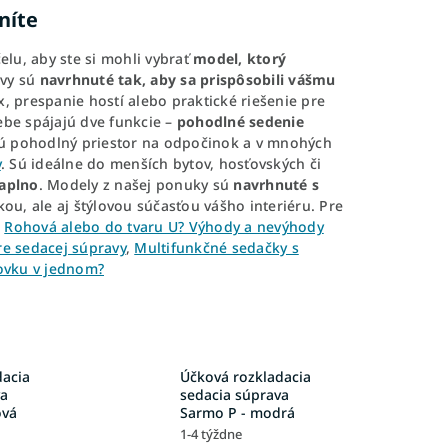
níte
lu, aby ste si mohli vybrať
model, ktorý
avy sú
navrhnuté tak, aby sa prispôsobili vášmu
, prespanie hostí alebo praktické riešenie pre
sebe spájajú dve funkcie –
pohodlné sedenie
jú pohodlný priestor na odpočinok a v mnohých
y
. Sú ideálne do menších bytov, hosťovských či
naplno
. Modely z našej ponuky sú
navrhnuté s
ckou, ale aj štýlovou súčasťou vášho interiéru. Pre
:
Rohová alebo do tvaru U? Výhody a nevýhody
ere sedacej súpravy
,
Multifunkčné sedačky s
ovku v jednom?
dacia
Účková rozkladacia
va
sedacia súprava
ová
Sarmo P - modrá
1-4 týždne