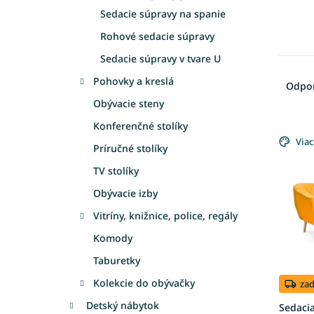
Sedacie súpravy na spanie
Rohové sedacie súpravy
Sedacie súpravy v tvare U
R
a
Pohovky a kreslá
Odpo
d
Obývacie steny
e
Konferenčné stolíky
V
n
ý
Viac
i
Príručné stolíky
p
e
TV stolíky
i
p
s
r
Obývacie izby
p
o
Vitríny, knižnice, police, regály
r
d
o
u
Komody
d
k
Taburetky
u
t
k
o
Kolekcie do obývačky
za
t
v
Detský nábytok
Sedaci