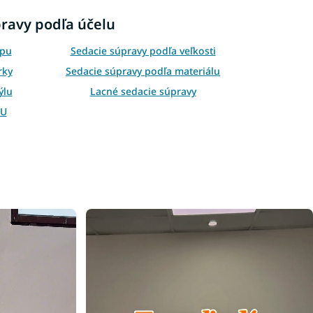
pravy podľa účelu
ypu
Sedacie súpravy podľa veľkosti
rky
Sedacie súpravy podľa materiálu
ýlu
Lacné sedacie súpravy
 U