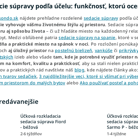
cie súpravy podľa účelu: funkčnosť, ktorú oce
sondo.sk
nájdete prehľadne rozdelené
sedacie súpravy
podľa úče
šie vyhovuje vášmu životnému štýlu aj priestoru
. Sedacie súpr
oru aj spôsobu života
– či už hľadáte miesto na každodenný relax
byt. Medzi obľúbené patria
sedacie súpravy na spanie
, ktoré v 
dňa a praktické miesto na spánok v noci
. Po rozložení ponúka
doch
aj úložný priestor
na
posteľnú bielizeň
,
vankúše
či
prikrývk
tských
izieb alebo všade
tam, kde je potrebné využiť priestor 
m na komfort, kvalitu a praktickosť
, aby sa stali nielen prakti
pov a praktických rád navštívte náš
blog
, kde nájdete články ako
h tvarov sedačiek
,
3 najdôležitejšie veci, ktoré si všímať pri výb
m priestorom do malých bytov
alebo
Ako používať posteľ a poh
redávanejšie
Účková rozkladacia
Účková rozkla
sedacia súprava Fiord
sedacia súpra
- béžová
Sarmo P - béž
2-6 týždňov
1-4 týždne