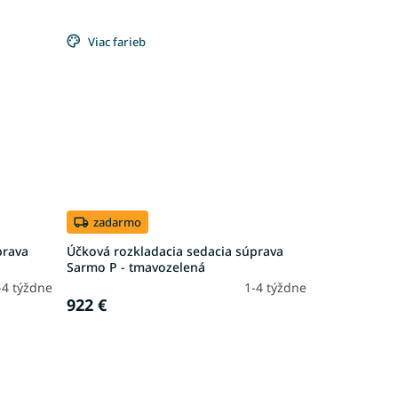
Viac farieb
zadarmo
prava
Účková rozkladacia sedacia súprava
Sarmo P - tmavozelená
-4 týždne
1-4 týždne
922 €