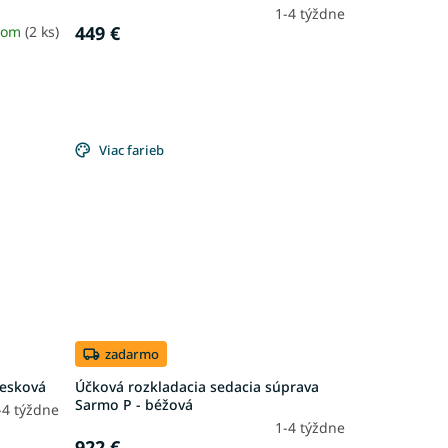
1-4 týždne
449 €
dom
(2 ks)
Viac farieb
zadarmo
iesková
Účková rozkladacia sedacia súprava
Sarmo P - béžová
-4 týždne
1-4 týždne
922 €