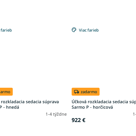
 farieb
Viac farieb
darmo
zadarmo
 rozkladacia sedacia súprava
Účková rozkladacia sedacia sú
P - hnedá
Sarmo P - horčicová
1-4 týždne
1
922 €