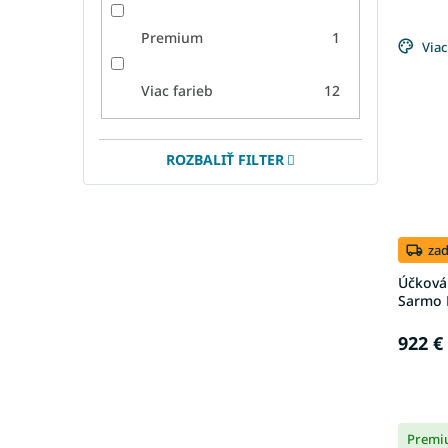
Premium
1
Viac
Viac farieb
12
ROZBALIŤ FILTER
za
Účková
Sarmo 
922 €
Premi