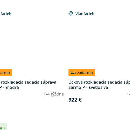
 farieb
Viac farieb
darmo
zadarmo
 rozkladacia sedacia súprava
Účková rozkladacia sedacia sú
P - modrá
Sarmo P - svetlosivá
1-4 týždne
1
922 €
um