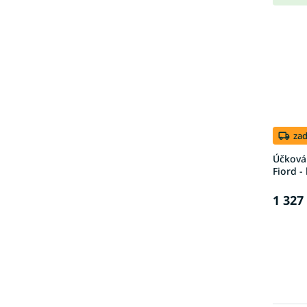
za
Účková
Fiord -
1 327