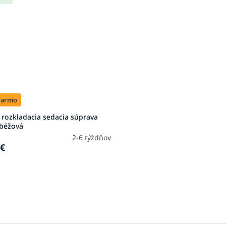
darmo
 rozkladacia sedacia súprava
 béžová
2-6 týždňov
 €
O
v
l
á