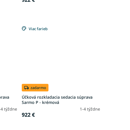
Viac farieb
zadarmo
prava
Účková rozkladacia sedacia súprava
Sarmo P - krémová
-4 týždne
1-4 týždne
922 €