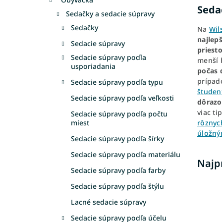
Seda
Sedačky a sedacie súpravy
Sedačky
Na
Wil
najlep
Sedacie súpravy
priest
Sedacie súpravy poďla
menší 
usporiadania
počas 
prípa
Sedacie súpravy podľa typu
študen
Sedacie súpravy podľa veľkosti
dôrazo
viac ti
Sedacie súpravy podľa počtu
rôznyc
miest
úložný
Sedacie súpravy podľa šírky
Sedacie súpravy podľa materiálu
Najp
Sedacie súpravy podľa farby
Sedacie súpravy podľa štýlu
Lacné sedacie súpravy
Sedacie súpravy podľa účelu