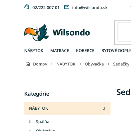
Prejsť
02/222 007 01
info@wilsondo.sk
na
obsah
NÁBYTOK
MATRACE
KOBERCE
BYTOVÉ DOPL
Domov
NÁBYTOK
Obývačka
Sedačky 
B
o
č
Preskočiť
Sed
n
Kategórie
kategórie
ý
p
NÁBYTOK
a
n
Spálňa
e
l
Obývačka