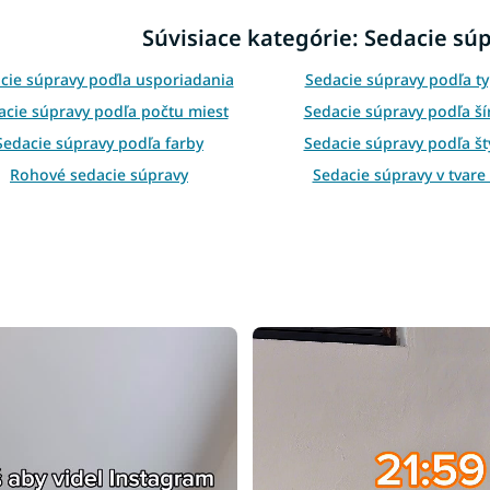
d
Súvisiace kategórie: Sedacie sú
a
c
i
cie súpravy poďla usporiadania
Sedacie súpravy podľa t
e
acie súpravy podľa počtu miest
Sedacie súpravy podľa ší
p
r
Sedacie súpravy podľa farby
Sedacie súpravy podľa št
v
Rohové sedacie súpravy
Sedacie súpravy v tvare
k
y
v
ý
p
i
s
u