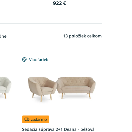
922 €
13
položiek celkom
dne
Viac farieb
zadarmo
Sedacia súprava 2+1 Deana - béžová