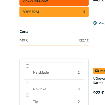
AKCIA MESIACA
VÝPREDAJ
Viac
Cena
449
€
1327
€
za
Na sklade
2
Účková
Sarmo 
Novinka
0
922 €
Tip
0