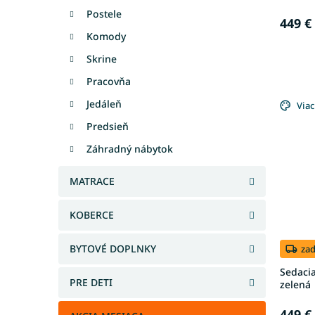
o
v
Postele
449 €
Komody
Skrine
Pracovňa
Jedáleň
Viac
Predsieň
Záhradný nábytok
MATRACE
KOBERCE
BYTOVÉ DOPLNKY
za
Sedacia
PRE DETI
zelená
449 €