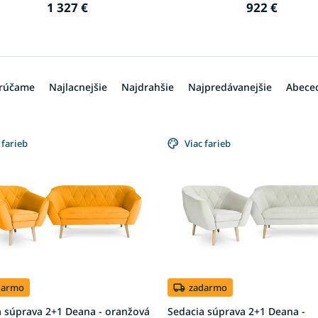
1 327 €
922 €
rúčame
Najlacnejšie
Najdrahšie
Najpredávanejšie
Abece
 farieb
Viac farieb
darmo
zadarmo
a súprava 2+1 Deana - oranžová
Sedacia súprava 2+1 Deana -