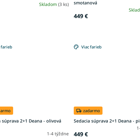
smotanová
Skladom
(3 ks)
Skla
449 €
 farieb
Viac farieb
darmo
zadarmo
 súprava 2+1 Deana - olivová
Sedacia súprava 2+1 Deana - p
1
449 €
1-4 týždne