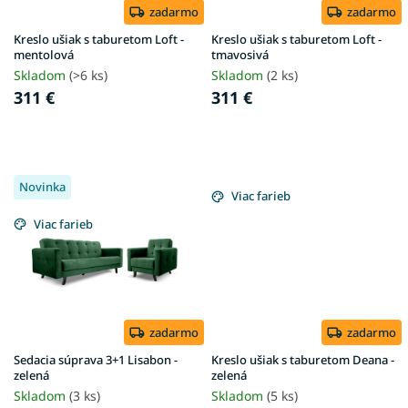
d
zadarmo
zadarmo
u
Kreslo ušiak s taburetom Loft -
Kreslo ušiak s taburetom Loft -
k
mentolová
tmavosivá
t
Skladom
(>6 ks)
Skladom
(2 ks)
o
311 €
311 €
v
Novinka
Viac farieb
Viac farieb
zadarmo
zadarmo
Sedacia súprava 3+1 Lisabon -
Kreslo ušiak s taburetom Deana -
zelená
zelená
Skladom
(3 ks)
Skladom
(5 ks)