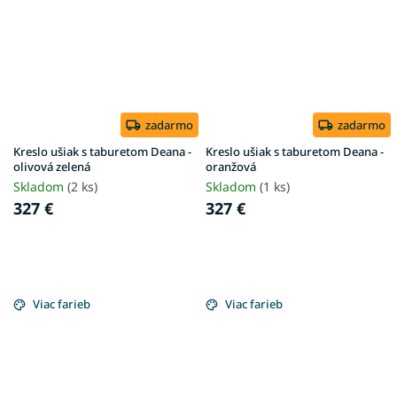
zadarmo
zadarmo
Kreslo ušiak s taburetom Deana -
Kreslo ušiak s taburetom Deana -
olivová zelená
oranžová
Skladom
(2 ks)
Skladom
(1 ks)
327 €
327 €
Viac farieb
Viac farieb