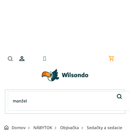
Prejsť
na
obsah
Nákupn
košík
Domov
NÁBYTOK
Obývačka
Sedačky a sedacie