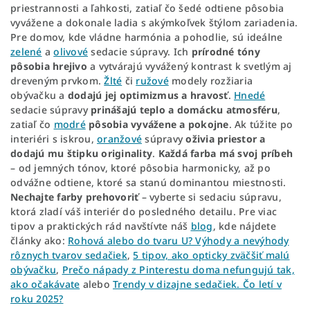
priestrannosti a ľahkosti, zatiaľ čo šedé odtiene pôsobia
vyvážene a dokonale ladia s akýmkoľvek štýlom zariadenia.
Pre domov, kde vládne harmónia a pohodlie, sú ideálne
zelené
a
olivové
sedacie súpravy. Ich
prírodné tóny
pôsobia hrejivo
a vytvárajú vyvážený kontrast k svetlým aj
dreveným prvkom.
Žlté
či
ružové
modely rozžiaria
obývačku a
dodajú jej optimizmus a hravosť
.
Hnedé
sedacie súpravy
prinášajú teplo a domácku atmosféru
,
zatiaľ čo
modré
pôsobia vyvážene a pokojne
. Ak túžite po
interiéri s iskrou,
oranžové
súpravy
oživia priestor a
dodajú mu štipku originality
.
Každá farba má svoj príbeh
– od jemných tónov, ktoré pôsobia harmonicky, až po
odvážne odtiene, ktoré sa stanú dominantou miestnosti.
Nechajte farby prehovoriť
– vyberte si sedaciu súpravu,
ktorá zladí váš interiér do posledného detailu. Pre viac
tipov a praktických rád navštívte náš
blog
, kde nájdete
články ako:
Rohová alebo do tvaru U? Výhody a nevýhody
rôznych tvarov sedačiek
,
5 tipov, ako opticky zväčšiť malú
obývačku
,
Prečo nápady z Pinterestu doma nefungujú tak,
ako očakávate
alebo
Trendy v dizajne sedačiek. Čo letí v
roku 2025?