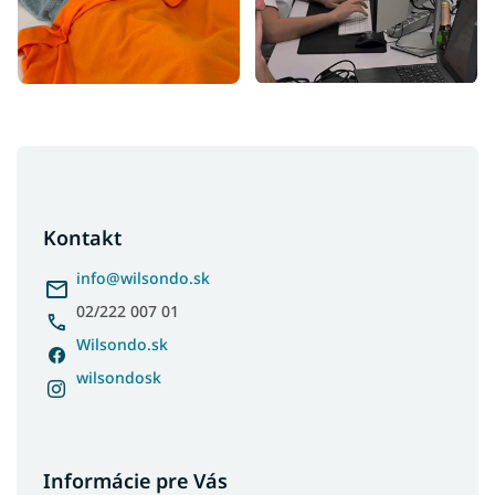
Z
á
p
ä
Kontakt
t
i
info
@
wilsondo.sk
e
02/222 007 01
Wilsondo.sk
wilsondosk
Informácie pre Vás