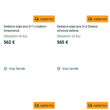
zadarmo
zadarmo
Sedacia súprava 3+1 Lisabon -
Sedacia súprava 3+2 Deana -
tmavosivá
olivová zelená
Skladom
(4 ks)
Skladom
(3 ks)
562 €
565 €
Viac farieb
Viac farieb
zadarmo
zadarmo