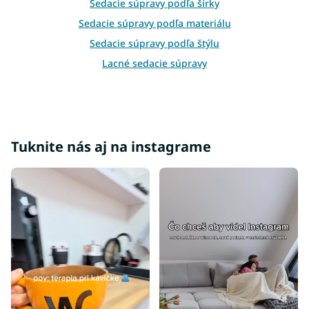
Sedacie súpravy podľa šírky
s
Sedacie súpravy podľa materiálu
u
Sedacie súpravy podľa štýlu
Lacné sedacie súpravy
Sedacie súpravy podľa účelu
Rohové sedacie súpravy
Sedacie súpravy v tvare U
Tuknite nás aj na instagrame