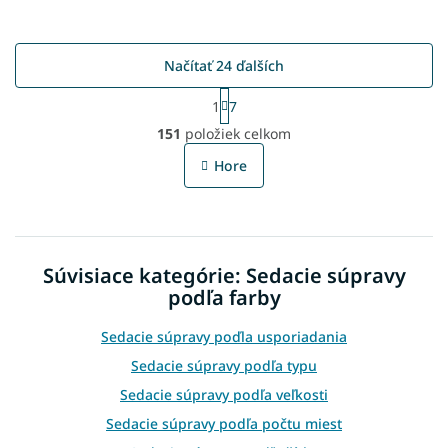
Načítať 24 ďalších
S
1
7
t
O
r
151
položiek celkom
v
á
l
n
Hore
á
k
o
d
v
a
a
c
n
i
i
Súvisiace kategórie: Sedacie súpravy
e
e
p
podľa farby
r
v
Sedacie súpravy poďla usporiadania
k
Sedacie súpravy podľa typu
y
v
Sedacie súpravy podľa veľkosti
ý
Sedacie súpravy podľa počtu miest
p
i