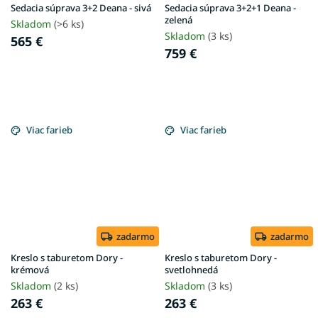
Sedacia súprava 3+2 Deana - sivá
Sedacia súprava 3+2+1 Deana -
zelená
Skladom
(>6 ks)
Skladom
(3 ks)
565 €
759 €
Viac farieb
Viac farieb
zadarmo
zadarmo
Kreslo s taburetom Dory -
Kreslo s taburetom Dory -
krémová
svetlohnedá
Skladom
(2 ks)
Skladom
(3 ks)
263 €
263 €