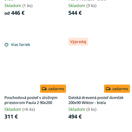
Skladom
(1 ks)
Skladom
(3 ks)
446 €
544 €
od
Výpredaj
Viac farieb
zadarmo
zadarmo
Poschodová posteľ s úložným
Detská drevená posteľ domček
priestorom Paula 2 90x200
200x90 Wiktor - biela
Skladom
(>6 ks)
Skladom
(3 ks)
311 €
494 €