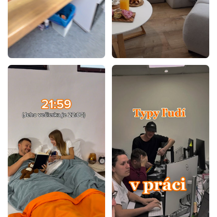
Postele 70x140
Postele 80x160
Postele 90x180
Postele 100x200
Postele 80x195
Postele 80x180
Postele 90x190
Postele 80x190
Postele 85x200
Laminátové postele
Postele z masívu
Dizajnové postele
Rustikálne postele
Retro postele
Vidiecke postele
Biele postele