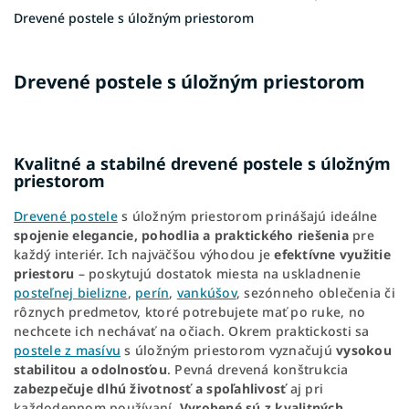
Drevené postele s úložným priestorom
Drevené postele s úložným priestorom
Kvalitné a stabilné drevené postele s úložným
priestorom
Drevené postele
s úložným priestorom prinášajú ideálne
spojenie elegancie, pohodlia a praktického riešenia
pre
každý interiér. Ich najväčšou výhodou je
efektívne využitie
priestoru
– poskytujú dostatok miesta na uskladnenie
posteľnej bielizne
,
perín
,
vankúšov
, sezónneho oblečenia či
rôznych predmetov, ktoré potrebujete mať po ruke, no
nechcete ich nechávať na očiach. Okrem praktickosti sa
postele z masívu
s úložným priestorom vyznačujú
vysokou
stabilitou a odolnosťou
. Pevná drevená konštrukcia
zabezpečuje dlhú životnosť a spoľahlivosť
aj pri
každodennom používaní.
Vyrobené sú z kvalitných