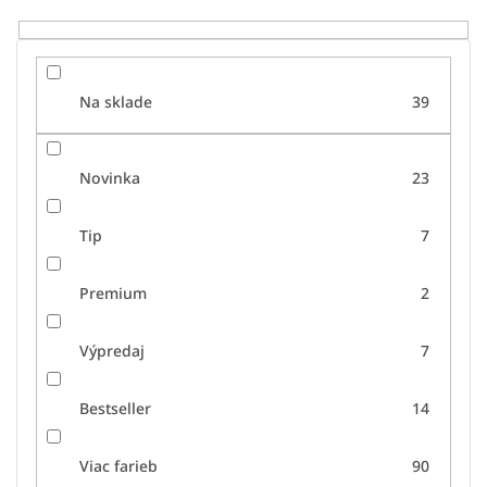
o
v
Na sklade
39
Novinka
23
Tip
7
Premium
2
Výpredaj
7
Bestseller
14
Viac farieb
90