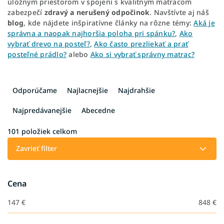
úložným priestorom v spojení s kvalitným matracom
zabezpečí
zdravý a nerušený odpočinok
. Navštívte aj náš
blog
, kde nájdete inšpiratívne články na rôzne témy:
Aká je
správna a naopak najhoršia poloha pri spánku?
,
Ako
vybrať drevo na posteľ?
,
Ako často prezliekať a prať
posteľné prádlo?
alebo
Ako si vybrať správny matrac?
R
a
Odporúčame
Najlacnejšie
Najdrahšie
d
e
Najpredávanejšie
Abecedne
n
i
101
položiek celkom
e
Zavrieť filter
p
r
o
Cena
d
u
147
€
848
€
k
t