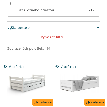
Bez úložného priestoru
212
Výška postele
Vymazať filtre
Zobrazených položiek:
101
V
ý
Viac farieb
Viac farieb
p
i
s
p
r
o
d
zadarmo
zadarmo