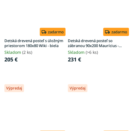
zadarmo
zadarmo
Detská drevená posteľ s úložným
Detská drevená posteľ so
priestorom 180x80 Wiki - biela
zábranou 90x200 Maurícius -
orech
Skladom
(2 ks)
Skladom
(>6 ks)
205 €
231 €
Výpredaj
Výpredaj