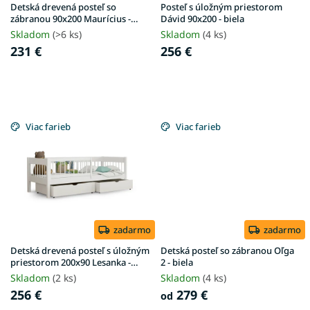
u
Detská drevená posteľ so
Posteľ s úložným priestorom
k
zábranou 90x200 Maurícius -
Dávid 90x200 - biela
biela
t
Skladom
(>6 ks)
Skladom
(4 ks)
o
231 €
256 €
v
Viac farieb
Viac farieb
zadarmo
zadarmo
Detská drevená posteľ s úložným
Detská posteľ so zábranou Oľga
priestorom 200x90 Lesanka -
2 - biela
biela
Skladom
(2 ks)
Skladom
(4 ks)
256 €
279 €
od