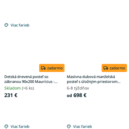
Viac farieb
zadarmo
zadarmo
Detská drevená posteľ so
Masívna dubová manželská
zábranou 90x200 Maurícius -
posteľ s úložným priestorom
borovica
Stela
Skladom
(>6 ks)
6-8 týždňov
231 €
698 €
od
Viac farieb
Viac farieb