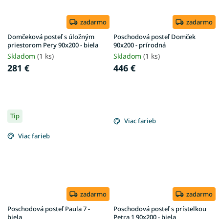
zadarmo
zadarmo
Domčeková posteľ s úložným
Poschodová posteľ Domček
priestorom Pery 90x200 - biela
90x200 - prírodná
Skladom
(1 ks)
Skladom
(1 ks)
281 €
446 €
Tip
Viac farieb
Viac farieb
zadarmo
zadarmo
Poschodová posteľ Paula 7 -
Poschodová posteľ s prístelkou
biela
Petra 1 90x200 - biela