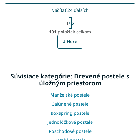
Načítať 24 ďalších
S
1
5
t
O
r
101
položiek celkom
v
á
l
n
Hore
á
k
o
d
v
a
a
c
n
i
i
Súvisiace kategórie: Drevené postele s
e
e
p
úložným priestorom
r
v
Manželské postele
k
Čalúnené postele
y
v
Boxspring postele
ý
Jednolôžkové postele
p
i
Poschodové postele
s