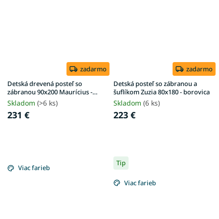
zadarmo
zadarmo
Detská drevená posteľ so
Detská posteľ so zábranou a
zábranou 90x200 Maurícius -
šuflíkom Zuzia 80x180 - borovica
antracit
Skladom
(>6 ks)
Skladom
(6 ks)
231 €
223 €
Tip
Viac farieb
Viac farieb