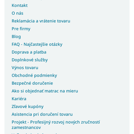
Študentské postele s úložným priestorom
Kontakt
Moderné postele s úložným priestorom
O nás
Rohové postele s úložným priestorom
Reklamácia a vrátenie tovaru
Postele so šmýkľavkou
Pre firmy
Postele s prístelkou
Blog
FAQ - Najčastejšie otázky
Postele bez čela
Doprava a platba
Postele pre seniorov
Doplnkové služby
Postele pre hostí
Výnos tovaru
Postele bez matracov
Obchodné podmienky
Postele s matracom
Bezpečné doručenie
Postele 3v1
Ako si objednať matrac na mieru
Lacné postele s úložným priestorom
Kariéra
Lacné postele
Zľavové kupóny
Asistencia pri doručení tovaru
Rohové postele
Projekt - Profesijný rozvoj nových zručností
Švédske postele
zamestnancov
Slovenské postele