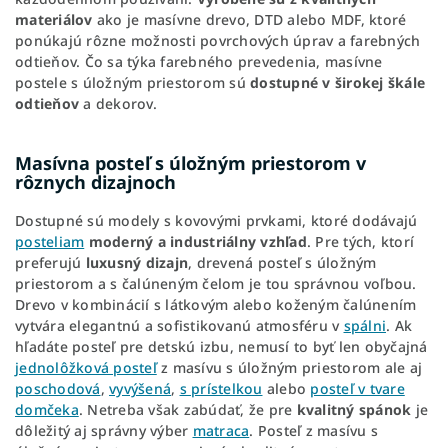
materiálov
ako je masívne drevo, DTD alebo MDF, ktoré
ponúkajú rôzne možnosti povrchových úprav a farebných
odtieňov. Čo sa týka farebného prevedenia, masívne
postele s úložným priestorom sú
dostupné v širokej škále
odtieňov
a dekorov.
Masívna posteľ s úložným priestorom v
rôznych dizajnoch
Dostupné sú modely s kovovými prvkami, ktoré dodávajú
posteliam
moderný a industriálny vzhľad
. Pre tých, ktorí
preferujú
luxusný dizajn
, drevená posteľ s úložným
priestorom a s čalúneným čelom je tou správnou voľbou.
Drevo v kombinácií s látkovým alebo koženým čalúnením
vytvára elegantnú a sofistikovanú atmosféru v
spálni
. Ak
hľadáte posteľ pre detskú izbu, nemusí to byť len obyčajná
jednolôžková posteľ
z masívu s úložným priestorom ale aj
poschodová
,
vyvýšená
,
s prístelkou
alebo
posteľ v tvare
domčeka
. Netreba však zabúdať, že pre
kvalitný spánok
je
dôležitý aj správny výber
matraca
. Posteľ z masívu s