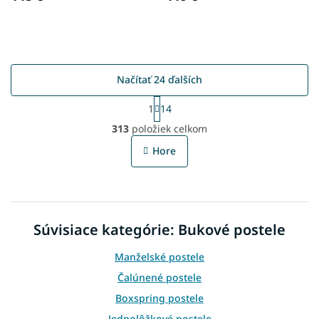
Načítať 24 ďalších
S
1
14
t
O
r
313
položiek celkom
v
á
l
n
Hore
á
k
o
d
v
a
a
c
n
i
i
Súvisiace kategórie: Bukové postele
e
e
p
r
Manželské postele
v
Čalúnené postele
k
y
Boxspring postele
v
Jednolôžkové postele