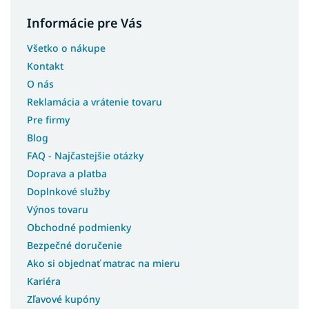
Postele s úložným priestorom a prístelkou
Informácie pre Vás
Biele postele s úložným priestorom
Študentské postele s úložným priestorom
Všetko o nákupe
Moderné postele s úložným priestorom
Kontakt
Rohové postele s úložným priestorom
O nás
Reklamácia a vrátenie tovaru
Postele so šmýkľavkou
Pre firmy
Postele s prístelkou
Blog
Postele bez čela
FAQ - Najčastejšie otázky
Postele pre seniorov
Doprava a platba
Postele pre hostí
Doplnkové služby
Postele bez matracov
Výnos tovaru
Postele s matracom
Obchodné podmienky
Postele 3v1
Bezpečné doručenie
Lacné postele s úložným priestorom
Ako si objednať matrac na mieru
Kariéra
Lacné postele
Zľavové kupóny
Rohové postele