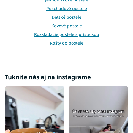
ý
p
Poschodové postele
i
Detské postele
s
u
Kovové postele
Rozkladacie postele s prístelkou
Rošty do postele
Príslušenstvo k posteliam
Bariérky na posteľ
Váľandy
Tuknite nás aj na instagrame
Moderné postele
Luxusné postele
Postele 140x200
Postele 160x200
Postele 180x200
Postele 200x200