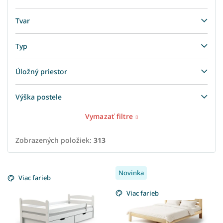
Tvar
Typ
Úložný priestor
Výška postele
Vymazať filtre
Zobrazených položiek:
313
V
Novinka
ý
Viac farieb
p
Viac farieb
i
s
p