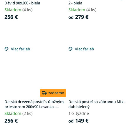
Dávid 90x200 - biela
2 - biela
Skladom
(4 ks)
Skladom
(4 ks)
256 €
279 €
od
Viac farieb
Viac farieb
zadarmo
Detská drevená posteľ s úložným
Detská posteľ so zábranou Mix -
priestorom 200x90 Lesanka -
dub bielený
biela
Skladom
(2 ks)
1-3 týždne
256 €
149 €
od