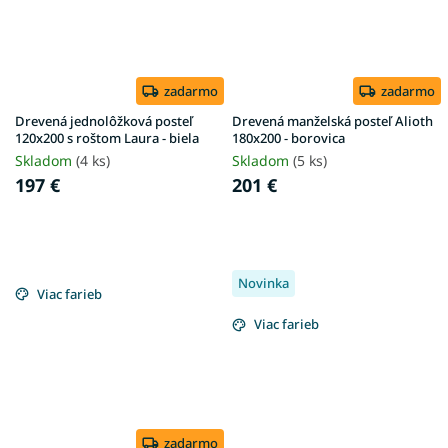
zadarmo
zadarmo
Drevená jednolôžková posteľ
Drevená manželská posteľ Alioth
120x200 s roštom Laura - biela
180x200 - borovica
Skladom
(4 ks)
Skladom
(5 ks)
197 €
201 €
Novinka
Viac farieb
Viac farieb
zadarmo