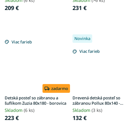
Skladom
(6 ks)
Skladom
(>6 ks)
209 €
231 €
Novinka
Viac farieb
Viac farieb
zadarmo
Detská posteľ so zábranou a
Drevená detská posteľ so
šuflíkom Zuzia 80x180 - borovica
zábranou Pollux 80x140 -
borovica
Skladom
(6 ks)
Skladom
(3 ks)
223 €
132 €