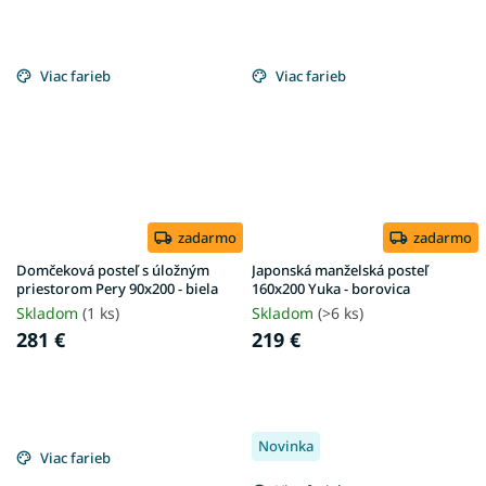
Viac farieb
Viac farieb
zadarmo
zadarmo
Domčeková posteľ s úložným
Japonská manželská posteľ
priestorom Pery 90x200 - biela
160x200 Yuka - borovica
Skladom
(1 ks)
Skladom
(>6 ks)
281 €
219 €
Novinka
Viac farieb