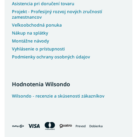
Asistencia pri doručení tovaru
Švédske postele
Projekt - Profesijný rozvoj nových zručností
Slovenské postele
zamestnancov
Americké postele
Veľkoobchodná ponuka
Talianske postele
Nákup na splátky
Montážne návody
Luxusné postele z masívu
Vyhlásenie o prístupnosti
Postele z masívu s úložným priestorom
Podmienky ochrany osobných údajov
Postele na chatu
Postele s roštom
Postele s osvetlením
Hodnotenia Wilsondo
Postele na nohách
Postele s vysokým čelom
Wilsondo - recenzie a skúsenosti zákazníkov
Kontinentálne postele
Luxusné kontinentálne postele
Postele so šuflíkmi
Prevod
Dobierka
Pohodlné postele