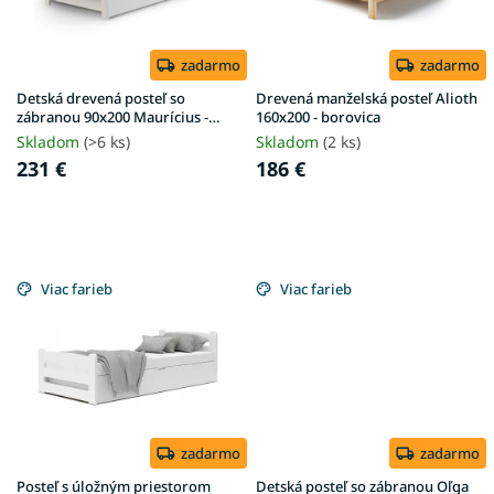
r
o
d
zadarmo
zadarmo
u
Detská drevená posteľ so
Drevená manželská posteľ Alioth
k
zábranou 90x200 Maurícius -
160x200 - borovica
biela
t
Skladom
(>6 ks)
Skladom
(2 ks)
o
231 €
186 €
v
Viac farieb
Viac farieb
zadarmo
zadarmo
Posteľ s úložným priestorom
Detská posteľ so zábranou Oľga