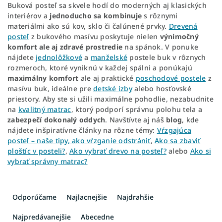
Buková posteľ sa skvele hodí do moderných aj klasických
interiérov a
jednoducho sa kombinuje
s rôznymi
materiálmi ako sú kov, sklo či čalúnené prvky.
Drevená
posteľ
z bukového masívu poskytuje nielen
výnimočný
komfort ale aj zdravé prostredie
na spánok. V ponuke
nájdete
jednolôžkové
a
manželské
postele buk v rôznych
rozmeroch, ktoré vyniknú v každej spálni a ponúkajú
maximálny komfort
ale aj praktické
poschodové postele
z
masívu buk, ideálne pre
detské izby
alebo hosťovské
priestory. Aby ste si užili maximálne pohodlie, nezabudnite
na
kvalitný matrac
, ktorý podporí správnu polohu tela a
zabezpečí dokonalý oddych
. Navštívte aj náš
blog
, kde
nájdete inšpiratívne články na rôzne témy:
Vŕzgajúca
posteľ – naše tipy, ako vŕzganie odstrániť
,
Ako sa zbaviť
ploštíc v posteli?
,
Ako vybrať drevo na posteľ?
alebo
Ako si
vybrať správny matrac?
R
a
Odporúčame
Najlacnejšie
Najdrahšie
d
e
Najpredávanejšie
Abecedne