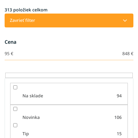
n
i
313
položiek celkom
e
Zavrieť filter
p
r
o
Cena
d
u
95
€
848
€
k
t
o
v
Na sklade
94
Novinka
106
Tip
15