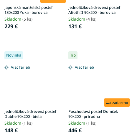
Japonská manželská posteľ
Jednolôžková drevená posteľ
180x200 Yuka - borovica
Alioth II 90x200 - borovica
Skladom
(5 ks)
Skladom
(4 ks)
229 €
131 €
Novinka
Tip
Viac farieb
Viac farieb
zadarmo
Jednolôžková drevená posteľ
Poschodová posteľ Domček
Dubhe 90x200 - biela
90x200 - prírodná
Skladom
(1 ks)
Skladom
(1 ks)
148 €
446 €