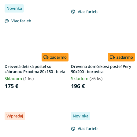
Novinka
Viac farieb
Viac farieb
zadarmo
zadarmo
Drevená detská posteľ so
Drevená domčeková posteľ Pery
zábranou Proxima 80x180 - biela
90x200 - borovica
Skladom
(1 ks)
Skladom
(>6 ks)
175 €
196 €
Výpredaj
Novinka
Viac farieb