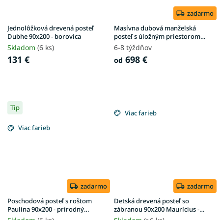
zadarmo
Jednolôžková drevená posteľ
Masívna dubová manželská
Dubhe 90x200 - borovica
posteľ s úložným priestorom
Stela
Skladom
(6 ks)
6-8 týždňov
131 €
698 €
od
Tip
Viac farieb
Viac farieb
zadarmo
zadarmo
Poschodová posteľ s roštom
Detská drevená posteľ so
Paulína 90x200 - prírodný
zábranou 90x200 Maurícius -
povrch
borovica