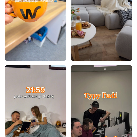
Postele 80x200
Postele 90x195
Postele 70x140
Postele 80x160
Postele 90x180
Postele 100x200
Postele 80x195
Postele 80x180
Postele 90x190
Postele 80x190
Postele 85x200
Laminátové postele
Postele z masívu
Dizajnové postele
Rustikálne postele
Retro postele