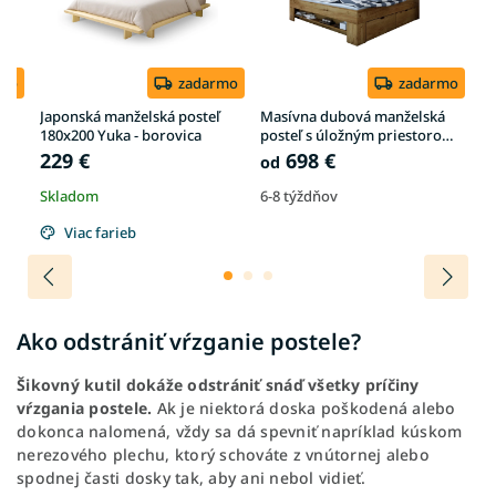
rmo
zadarmo
zadarmo
Japonská manželská posteľ
Masívna dubová manželská
Dr
180x200 Yuka - borovica
posteľ s úložným priestorom
Al
Stela
229 €
698 €
1
od
Skladom
6-8 týždňov
S
Viac farieb
Ako odstrániť vŕzganie postele?
Šikovný kutil dokáže odstrániť snáď všetky príčiny
vŕzgania postele.
Ak je niektorá doska poškodená alebo
dokonca nalomená, vždy sa dá spevniť napríklad kúskom
nerezového plechu, ktorý schováte z vnútornej alebo
spodnej časti dosky tak, aby ani nebol vidieť.