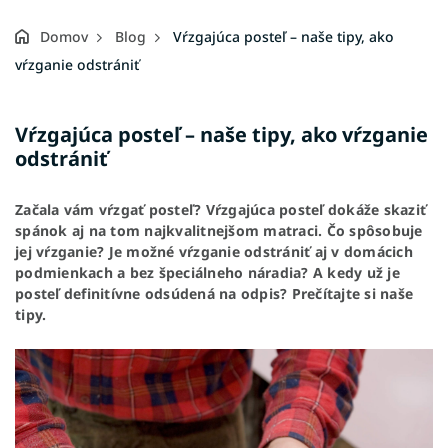
Domov
Blog
Vŕzgajúca posteľ – naše tipy, ako
vŕzganie odstrániť
Vŕzgajúca posteľ – naše tipy, ako vŕzganie
odstrániť
Začala vám vŕzgať posteľ? Vŕzgajúca posteľ dokáže skaziť
spánok aj na tom najkvalitnejšom matraci. Čo spôsobuje
jej vŕzganie? Je možné vŕzganie odstrániť aj v domácich
podmienkach a bez špeciálneho náradia? A kedy už je
posteľ definitívne odsúdená na odpis? Prečítajte si naše
tipy.