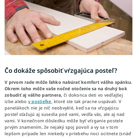
Čo dokáže spôsobiť vŕzgajúca posteľ?
V prvom rade môže ľahko nabúrať komfort vášho spánku.
Okrem toho môže vaše nočné otočenie sa na druhý bok
zobudiť aj vášho partnera,
či dokonca deti vo vedľajšej
izbe alebo
v postieľke
, ktoré ste tak pracne uspávali. V
panelákoch nie je nič neobvyklé, keď sa na vŕzgajúcu
posteľ sťažujú aj susedia pod vami, vedľa vás, ale aj nad
vami. V konečnom dôsledku môže byť vŕzganie postele
prvým znamením, že nejaký spoj povolí a vy sa v tom
lepšom prípade len niekedy v priebehu noci ocitnete (snáď