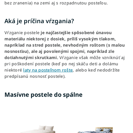
bez zranenia) na zemi aj s rozpadnutou posteľou.
Aká je príčina vŕzgania?
Vŕzganie postele
je najčastejšie spôsobené únavou
materiálu niektorej z dosiek, príliš vysokým tlakom,
napríklad na stred postele, nevhodným roštom (s malou
nosnosťou), ale aj povolenými spojmi, napríklad zle
dotiahnutými skrutkami.
Vŕzganie však môže vzniknúť aj
pri poškodení postele (keď po nej skáču deti a dolámu
niektoré
laty na posteľnom rošte
, alebo keď nedodržíte
predpísanú nosnosť postele).
Masívne postele do spálne
N