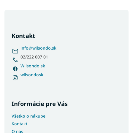
Z
á
p
ä
Kontakt
t
i
info
@
wilsondo.sk
e
02/222 007 01
Wilsondo.sk
wilsondosk
Informácie pre Vás
Všetko o nákupe
Kontakt
O nás