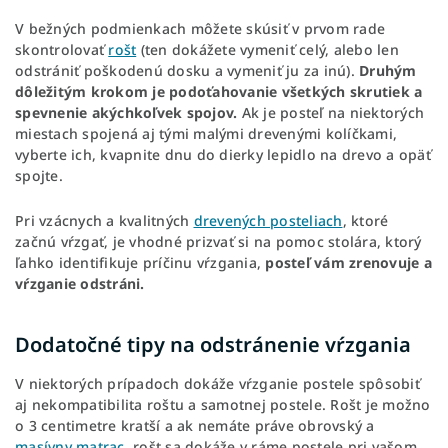
V bežných podmienkach môžete skúsiť v prvom rade
skontrolovať
rošt
(ten dokážete vymeniť celý, alebo len
odstrániť poškodenú dosku a vymeniť ju za inú).
Druhým
dôležitým krokom je podoťahovanie všetkých skrutiek a
spevnenie akýchkoľvek spojov.
Ak je posteľ na niektorých
miestach spojená aj tými malými drevenými kolíčkami,
vyberte ich, kvapnite dnu do dierky lepidlo na drevo a opäť
spojte.
Pri vzácnych a kvalitných
drevených posteliach
, ktoré
začnú vŕzgať, je vhodné prizvať si na pomoc stolára, ktorý
ľahko identifikuje príčinu vŕzgania,
posteľ vám zrenovuje a
vŕzganie odstráni.
Dodatočné tipy na odstránenie vŕzgania
V niektorých prípadoch dokáže vŕzganie postele spôsobiť
aj nekompatibilita roštu a samotnej postele. Rošt je možno
o 3 centimetre kratší a ak nemáte práve obrovský a
masívny matrac
, rošt sa dokáže v ráme postele pri vašom