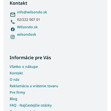
ä
Kontakt
Jednofarebné postele
t
i
info
@
wilsondo.sk
Dvojfarebné postele
e
02/222 007 01
Postele s čelom
Postele s bočným čelom
Wilsondo.sk
Postele pre teenagerov
wilsondosk
Postele s úložným priestorom a prístelkou
Biele postele s úložným priestorom
Študentské postele s úložným priestorom
Informácie pre Vás
Moderné postele s úložným priestorom
Všetko o nákupe
Rohové postele s úložným priestorom
Kontakt
Postele so šmýkľavkou
O nás
Postele s prístelkou
Reklamácia a vrátenie tovaru
Postele bez čela
Pre firmy
Postele pre seniorov
Blog
FAQ - Najčastejšie otázky
Postele pre hostí