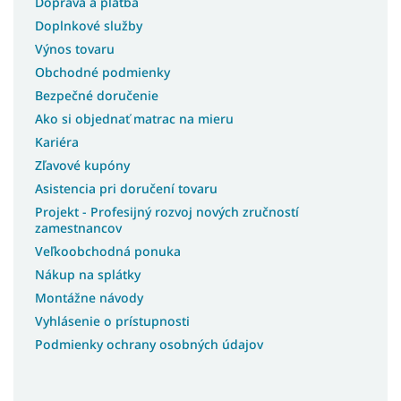
Doprava a platba
Postele bez matracov
Doplnkové služby
Postele s matracom
Výnos tovaru
Postele 3v1
Obchodné podmienky
Lacné postele s úložným priestorom
Bezpečné doručenie
Lacné postele
Ako si objednať matrac na mieru
Rohové postele
Kariéra
Švédske postele
Zľavové kupóny
Asistencia pri doručení tovaru
Slovenské postele
Projekt - Profesijný rozvoj nových zručností
Americké postele
zamestnancov
Talianske postele
Veľkoobchodná ponuka
Postele z masívu s úložným priestorom
Nákup na splátky
Postele na chatu
Montážne návody
Postele s roštom
Vyhlásenie o prístupnosti
Podmienky ochrany osobných údajov
Postele s osvetlením
Postele na nohách
Postele s vysokým čelom