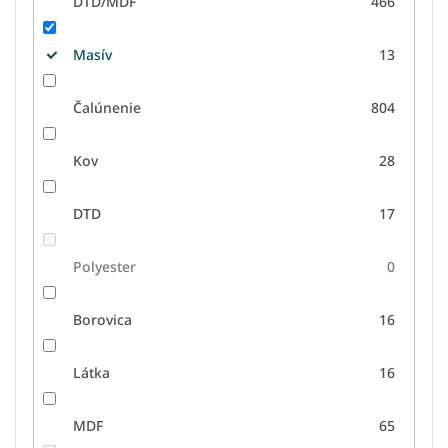
DTD/MDF
466
Masív
13
Čalúnenie
804
Kov
28
DTD
17
Polyester
0
Borovica
16
Látka
16
MDF
65