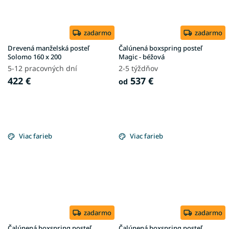
zadarmo
zadarmo
Drevená manželská posteľ
Čalúnená boxspring posteľ
Solomo 160 x 200
Magic - béžová
5-12 pracovných dní
2-5 týždňov
422 €
537 €
od
Viac farieb
Viac farieb
zadarmo
zadarmo
Čalúnená boxspring posteľ
Čalúnená boxspring posteľ