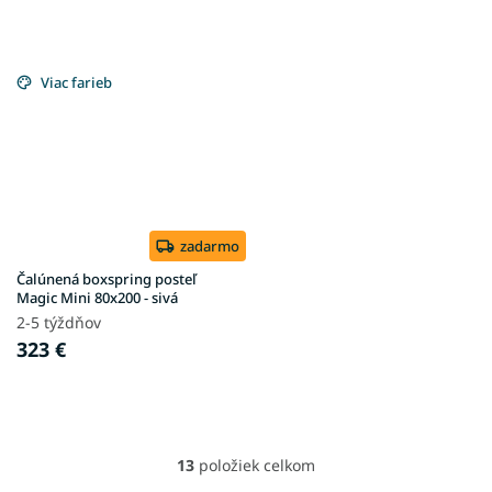
Viac farieb
zadarmo
Čalúnená boxspring posteľ
Magic Mini 80x200 - sivá
2-5 týždňov
323 €
13
položiek celkom
O