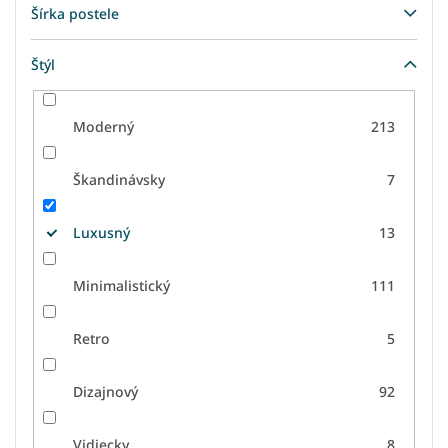
Šírka postele
Štýl
Moderný
213
Škandinávsky
7
Luxusný
13
Minimalistický
111
Retro
5
Dizajnový
92
Vidiecky
8