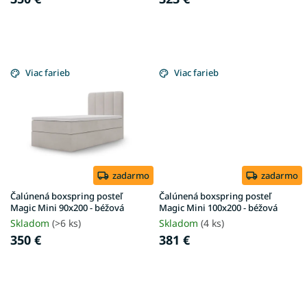
v
Viac farieb
Viac farieb
zadarmo
zadarmo
Čalúnená boxspring posteľ
Čalúnená boxspring posteľ
Magic Mini 90x200 - béžová
Magic Mini 100x200 - béžová
Skladom
(>6 ks)
Skladom
(4 ks)
350 €
381 €