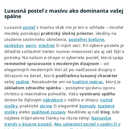
Luxusná posteľ z masívu ako dominanta vašej
spálne
Luxusná
posteľ
z masívu však nie je len o vzhľade – mnohé
modely ponúkajú
praktický úložný priestor
, ideálny na
uloženie sezónneho oblečenia,
posteľnej bielizne
,
vankúšov
,
perín
,
plachiet
či iných vecí. Pri výbere postele je
dôležité zohľadniť nielen rozmer miestnosti ale aj váš štýl a
potreby. Na našom e-shope si vyberiete posteľ, ktorá spája
remeselné spracovanie s moderným dizajnom
– od
elegantných moderných línií až po nadčasové dizajny s
dôrazom na detail, ktoré
podčiarknu luxusný charakter
vašej
spálne
. Nezabudnite ani na
kvalitný matrac
, ktorý je
základom zdravého spánku
– poskytne správnu oporu
chrbtici a maximálne pohodlie. Vašu
vysnívanú spálňu
dotvoríte štýlovým
nábytkom
z nášho e-shopu:
nočné
stolíky
, praktické
skrine
či elegantné
komody
,
toaletné
stolíky
alebo
spálňové zostavy
. Navštívte aj náš
blog
, kde
nájdete inšpiratívne články na rôzne témy:
Najnovšie
trendy v dizajne postelí
,
Ako umiestniť posteľ v spálni či v