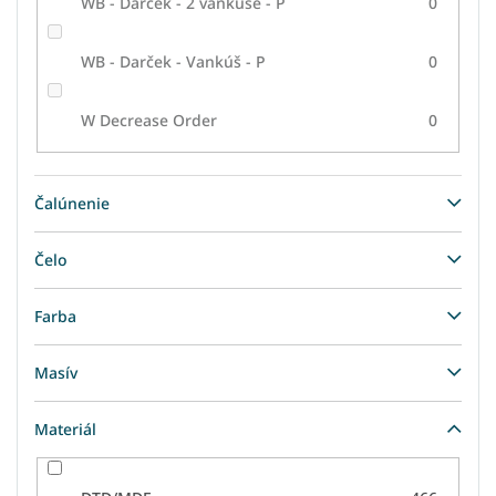
WB - Darček - 2 vankúše - P
0
WB - Darček - Vankúš - P
0
W Decrease Order
0
Čalúnenie
Čelo
Farba
Masív
Materiál