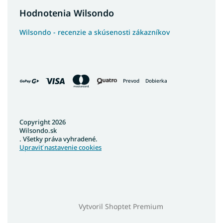
Hodnotenia Wilsondo
Kontinentálne postele
Luxusné kontinentálne postele
Wilsondo - recenzie a skúsenosti zákazníkov
Postele so šuflíkmi
Pohodlné postele
Francúzske postele
Prevod
Dobierka
Poľské postele
Nízke postele
Vysoké postele
Copyright 2026
Veľké postele
Wilsondo.sk
. Všetky práva vyhradené.
Vysoké postele s úložným priestorom
Upraviť nastavenie cookies
Široké postele
Vysoké postele pre seniorov
Lacné postele z masívu
Látkové postele
Vytvoril Shoptet Premium