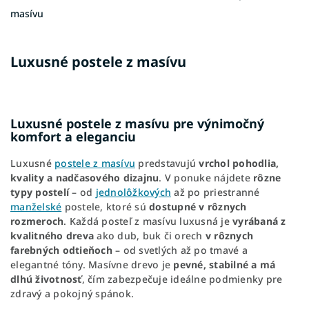
masívu
Luxusné postele z masívu
Luxusné postele z masívu pre výnimočný
komfort a eleganciu
Luxusné
postele z masívu
predstavujú
vrchol pohodlia,
kvality a nadčasového dizajnu
. V ponuke nájdete
rôzne
typy postelí
– od
jednolôžkových
až po priestranné
manželské
postele, ktoré sú
dostupné v rôznych
rozmeroch
. Každá posteľ z masívu luxusná je
vyrábaná z
kvalitného dreva
ako dub, buk či orech
v rôznych
farebných odtieňoch
– od svetlých až po tmavé a
elegantné tóny. Masívne drevo je
pevné, stabilné a má
dlhú životnosť
, čím zabezpečuje ideálne podmienky pre
zdravý a pokojný spánok.