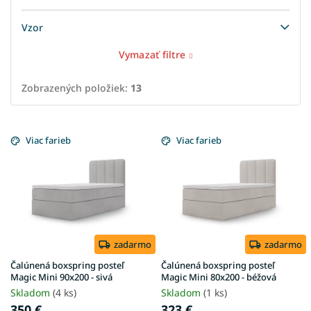
Vzor
Vymazať filtre
Zobrazených položiek:
13
V
ý
Viac farieb
Viac farieb
p
i
s
p
r
o
d
zadarmo
zadarmo
u
Čalúnená boxspring posteľ
Čalúnená boxspring posteľ
k
Magic Mini 90x200 - sivá
Magic Mini 80x200 - béžová
t
Skladom
(4 ks)
Skladom
(1 ks)
o
350 €
323 €