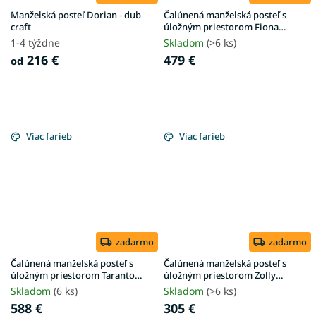
Manželská posteľ Dorian - dub
Čalúnená manželská posteľ s
craft
úložným priestorom Fiona
180x200 - krémová
1-4 týždne
Skladom
(>6 ks)
216 €
479 €
od
Viac farieb
Viac farieb
zadarmo
zadarmo
Čalúnená manželská posteľ s
Čalúnená manželská posteľ s
úložným priestorom Taranto
úložným priestorom Zolly
180x200 - sivá
180x200 - béžová
Skladom
(6 ks)
Skladom
(>6 ks)
588 €
305 €