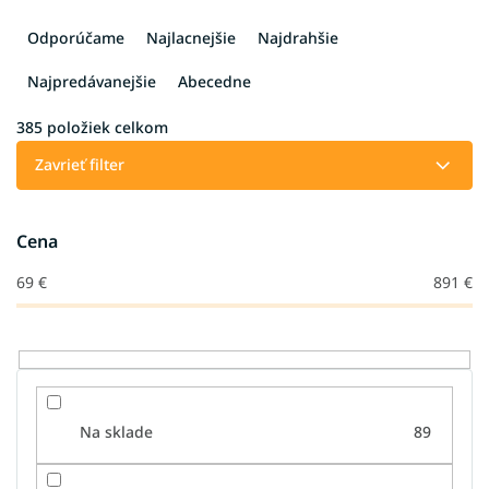
R
a
Odporúčame
Najlacnejšie
Najdrahšie
d
e
Najpredávanejšie
Abecedne
n
i
385
položiek celkom
e
Zavrieť filter
p
r
o
Cena
d
u
69
€
891
€
k
t
o
v
Na sklade
89