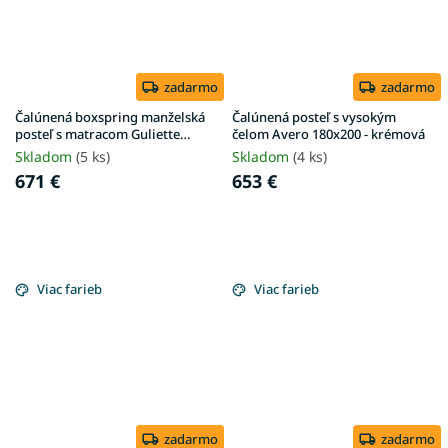
zadarmo
zadarmo
Čalúnená boxspring manželská
Čalúnená posteľ s vysokým
posteľ s matracom Guliette
čelom Avero 180x200 - krémová
180x200 - sivá
Skladom
(5 ks)
Skladom
(4 ks)
671 €
653 €
Viac farieb
Viac farieb
zadarmo
zadarmo