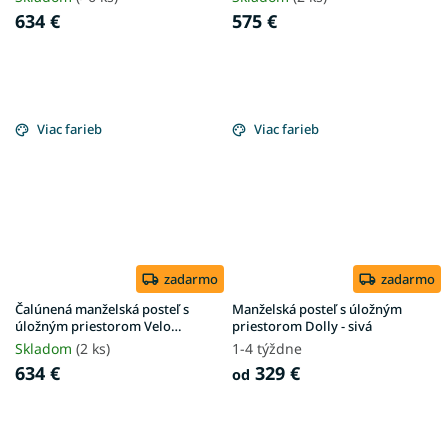
634 €
575 €
Viac farieb
Viac farieb
zadarmo
zadarmo
Čalúnená manželská posteľ s
Manželská posteľ s úložným
úložným priestorom Velo
priestorom Dolly - sivá
180x200 - olivová Anthology
Skladom
(2 ks)
1-4 týždne
634 €
329 €
od