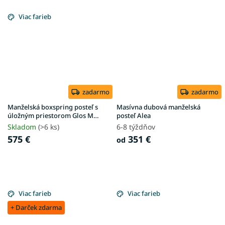
Viac farieb
zadarmo
zadarmo
Manželská boxspring posteľ s
Masívna dubová manželská
úložným priestorom Glos M
posteľ Alea
180x200 - krémová
Skladom
(>6 ks)
6-8 týždňov
575 €
351 €
od
Viac farieb
Viac farieb
+ Darček zdarma