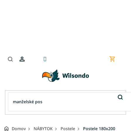
Prejsť
na
obsah
Nákupn
košík
Domov
NÁBYTOK
Postele
Postele 180x200