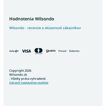
Postele s vysokým čelom
Kontinentálne postele
Hodnotenia Wilsondo
Luxusné kontinentálne postele
Postele so šuflíkmi
Wilsondo - recenzie a skúsenosti zákazníkov
Pohodlné postele
Francúzske postele
Poľské postele
Prevod
Dobierka
Nízke postele
Vysoké postele
Veľké postele
Copyright 2026
Wilsondo.sk
Vysoké postele s úložným priestorom
. Všetky práva vyhradené.
Široké postele
Upraviť nastavenie cookies
Vysoké postele pre seniorov
Lacné postele z masívu
Látkové postele