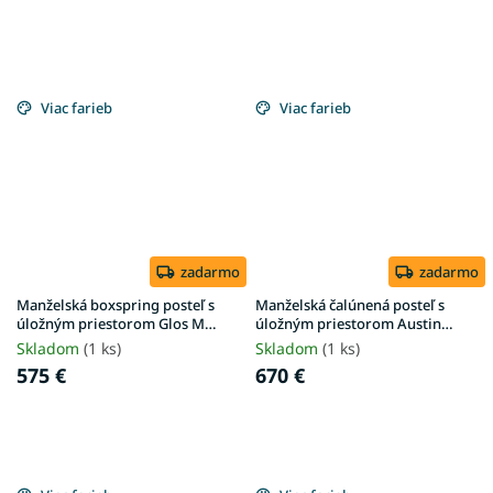
Viac farieb
Viac farieb
zadarmo
zadarmo
Manželská boxspring posteľ s
Manželská čalúnená posteľ s
úložným priestorom Glos M
úložným priestorom Austin
180x200 - olivová
180x200 - grafit
Skladom
(1 ks)
Skladom
(1 ks)
575 €
670 €