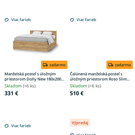
Viac farieb
Viac farieb
zadarmo
zadarmo
Manželská posteľ s úložným
Čalúnená manželská posteľ s
priestorom Dolly New 180x200 -
úložným priestorom Roso Slim
dub craft
180x200 - piesková
Skladom
(>6 ks)
Skladom
(>6 ks)
331 €
510 €
Výpredaj
Viac farieb
Viac farieb