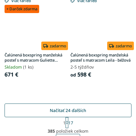
Viac farieb
Viac farieb
+ Darček zdarma
zadarmo
zadarmo
Čalúnená boxspring manželská
Čalúnená boxspring manželská
posteľ s matracom Guliette
posteľ s matracom Leila - béžová
180x200 - zelená
Skladom
(1 ks)
2-5 týždňov
671 €
598 €
od
Načítať 24 ďalších
S
1
17
t
O
r
385
položiek celkom
v
á