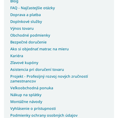
Blog
Postele bez matracov
FAQ - Najčastejšie otázky
Postele s matracom
Doprava a platba
Postele 3v1
Doplnkové služby
Lacné postele s úložným priestorom
Výnos tovaru
Lacné postele
Obchodné podmienky
Rohové postele
Bezpečné doručenie
Švédske postele
Ako si objednať matrac na mieru
Kariéra
Slovenské postele
Zľavové kupóny
Americké postele
Asistencia pri doručení tovaru
Talianske postele
Projekt - Profesijný rozvoj nových zručností
Luxusné postele z masívu
zamestnancov
Postele z masívu s úložným priestorom
Veľkoobchodná ponuka
Postele na chatu
Nákup na splátky
Montážne návody
Postele s roštom
Vyhlásenie o prístupnosti
Postele s osvetlením
Podmienky ochrany osobných údajov
Postele na nohách