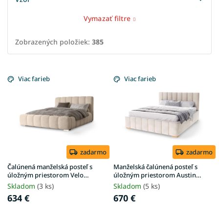
Vymazať filtre
Zobrazených položiek:
385
V
ý
Viac farieb
Viac farieb
p
i
s
p
r
o
d
zadarmo
zadarmo
u
Čalúnená manželská posteľ s
Manželská čalúnená posteľ s
k
úložným priestorom Velo
úložným priestorom Austin
180x200 - béžová Anthology
180x200 - krémová
t
Skladom
(3 ks)
Skladom
(5 ks)
o
634 €
670 €
v