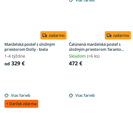
zadarmo
zadarmo
Manželská posteľ s úložným
Čalúnená manželská posteľ s
priestorom Dolly - biela
úložným priestorom Taranto
180x200 - krémová
1-4 týždne
Skladom
(>6 ks)
329 €
472 €
od
Viac farieb
Viac farieb
+ Darček zdarma