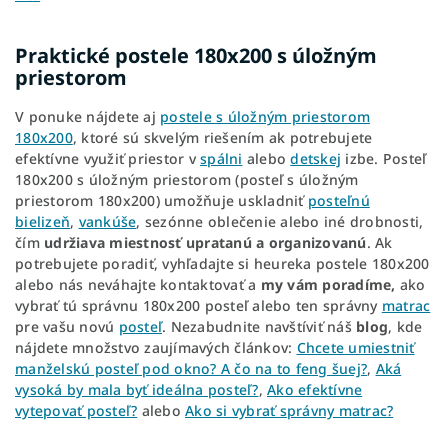
Praktické postele 180x200 s úložným
priestorom
V ponuke nájdete aj
postele s úložným priestorom
180x200
, ktoré sú skvelým riešením ak potrebujete
efektívne využiť priestor v
spálni
alebo
detskej
izbe. Posteľ
180x200 s úložným priestorom (posteľ s úložným
priestorom 180x200) umožňuje uskladniť
posteľnú
bielizeň
,
vankúše
, sezónne oblečenie alebo iné drobnosti,
čím
udržiava miestnosť upratanú a organizovanú
. Ak
potrebujete poradiť, vyhľadajte si heureka postele 180x200
alebo nás neváhajte kontaktovať a
my vám poradíme,
ako
vybrať tú správnu 180x200 posteľ alebo ten správny
matrac
pre vašu novú
posteľ
. Nezabudnite navštíviť náš
blog
, kde
nájdete množstvo zaujímavých článkov:
Chcete umiestniť
manželskú posteľ pod okno? A čo na to feng šuej?
,
Aká
vysoká by mala byť ideálna posteľ?
,
Ako efektívne
vytepovať posteľ?
alebo
Ako si vybrať správny matrac?