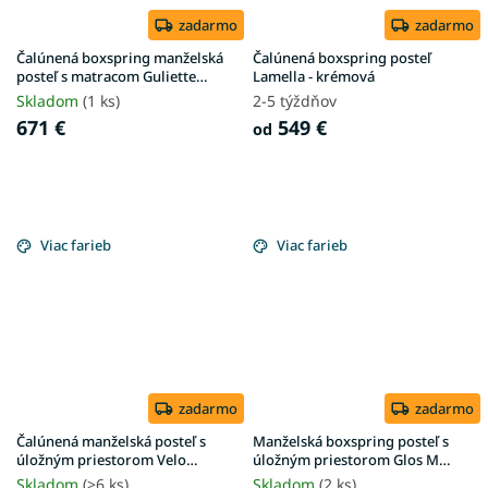
zadarmo
zadarmo
Čalúnená boxspring manželská
Čalúnená boxspring posteľ
posteľ s matracom Guliette
Lamella - krémová
180x200 - béžová
Skladom
(1 ks)
2-5 týždňov
671 €
549 €
od
Viac farieb
Viac farieb
zadarmo
zadarmo
Čalúnená manželská posteľ s
Manželská boxspring posteľ s
úložným priestorom Velo
úložným priestorom Glos M
180x200 - krémová Anthology
180x200 - sivá
Skladom
(>6 ks)
Skladom
(2 ks)