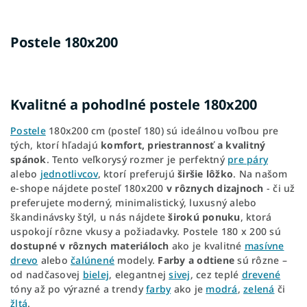
Postele 180x200
Kvalitné a pohodlné postele 180x200
Postele
180x200 cm (posteľ 180) sú ideálnou voľbou pre
tých, ktorí hľadajú
komfort, priestrannosť a kvalitný
spánok
. Tento veľkorysý rozmer je perfektný
pre páry
alebo
jednotlivcov
, ktorí preferujú
širšie lôžko
. Na našom
e-shope nájdete posteľ 180x200
v rôznych dizajnoch
- či už
preferujete moderný, minimalistický, luxusný alebo
škandinávsky štýl, u nás nájdete
širokú ponuku
, ktorá
uspokojí rôzne vkusy a požiadavky. Postele 180 x 200 sú
dostupné v rôznych materiáloch
ako je kvalitné
masívne
drevo
alebo
čalúnené
modely.
Farby a odtiene
sú rôzne –
od nadčasovej
bielej
, elegantnej
sivej
, cez teplé
drevené
tóny až po výrazné a trendy
farby
ako je
modrá
,
zelená
či
žltá
.