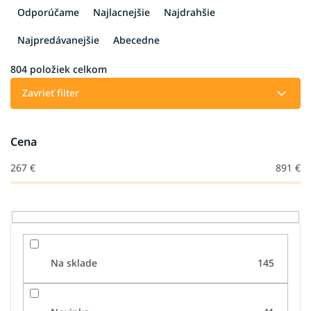
a
Odporúčame
Najlacnejšie
Najdrahšie
d
e
Najpredávanejšie
Abecedne
n
i
804
položiek celkom
e
Zavrieť filter
p
r
o
Cena
d
u
267
€
891
€
k
t
o
v
Na sklade
145