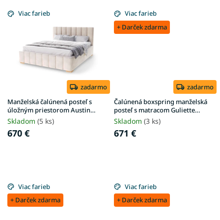
Viac farieb
Viac farieb
+ Darček zdarma
zadarmo
zadarmo
Manželská čalúnená posteľ s
Čalúnená boxspring manželská
úložným priestorom Austin
posteľ s matracom Guliette
180x200 - krémová
180x200 - béžová
Skladom
(5 ks)
Skladom
(3 ks)
670 €
671 €
Viac farieb
Viac farieb
+ Darček zdarma
+ Darček zdarma