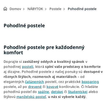
Domov
NÁBYTOK
Postele
Pohodlné postele
Pohodlné postele
Pohodlné postele pre každodenný
komfort
Doprajte si
zaslúžený oddych a kvalitný spánok
v
pohodlnej
posteli
, ktorá
splní vaše predstavy o komforte
aj dizajne. Pohodlné postele z našej ponuky sú
dostupné v
rôznych štýloch, rozmeroch aj materiáloch
– od
elegantných
čalúnených
postelí, cez praktické
boxspring
postele, až po
drevené
či
kovové
konštrukcie. Či hľadáte
pohodlnú posteľ do
spálne
,
detskej
či
študentskej
alebo
štýlovú
manželskú posteľ
,
u nás si vyberie každý
.