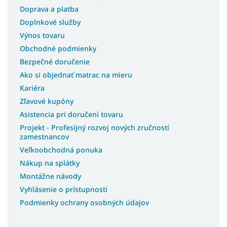
Postele bez matracov
Doprava a platba
Postele s matracom
Doplnkové služby
Postele 3v1
Výnos tovaru
Lacné postele s úložným priestorom
Obchodné podmienky
Lacné postele
Bezpečné doručenie
Rohové postele
Ako si objednať matrac na mieru
Kariéra
Švédske postele
Zľavové kupóny
Slovenské postele
Asistencia pri doručení tovaru
Americké postele
Projekt - Profesijný rozvoj nových zručností
Talianske postele
zamestnancov
Luxusné postele z masívu
Veľkoobchodná ponuka
Postele z masívu s úložným priestorom
Nákup na splátky
Montážne návody
Postele na chatu
Vyhlásenie o prístupnosti
Postele s roštom
Podmienky ochrany osobných údajov
Postele s osvetlením
Postele na nohách