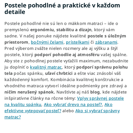
Postele pohodlné a praktické v každom
detaile
Postele pohodlné nie sú len o mäkkom matraci – ide o
premyslenú
ergonómiu, stabilitu a dizajn
, ktorý vám
sadne. V našej ponuke nájdete kvalitné
postele s úložným
priestorom
,
bočnými čelami
,
prístelkami
či
zábranami
.
Pred výberom zvážte nielen rozmery ale aj výšku a štýl
postele, ktorý
podporí pohodlie aj atmosféru
vašej spálne.
Aby ste z pohodlnej postele vyťažili maximum, nezabudnite
ju doplniť o
kvalitný matrac
, ktorý
podporí správnu polohu
tela
počas spánku,
uľaví chrbtici
a ešte viac znásobí váš
každodenný komfort. Kombinácia kvalitnej konštrukcie a
vhodného matraca vytvorí ideálne podmienky pre zdravý a
ničím nerušený spánok.
Navštívte aj náš
blog
, kde nájdete
inšpiratívne články na rôzne témy:
Vplyv správnej postele
na kvalitu spánku
,
Ako vybrať drevo na posteľ?
,
Ako
efektívne vytepovať posteľ?
alebo
Ako si vybrať správny
matrac?
R