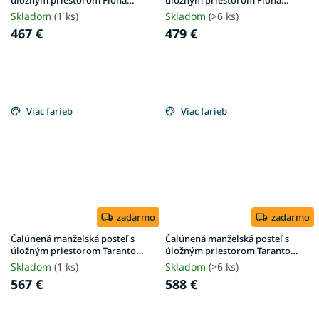
úložným priestorom Fiona
úložným priestorom Fiona
160x200 - krémová
180x200 - krémová
Skladom
(1 ks)
Skladom
(>6 ks)
467 €
479 €
Viac farieb
Viac farieb
zadarmo
zadarmo
Čalúnená manželská posteľ s
Čalúnená manželská posteľ s
úložným priestorom Taranto
úložným priestorom Taranto
160x200 - sivá
180x200 - sivá
Skladom
(1 ks)
Skladom
(>6 ks)
567 €
588 €