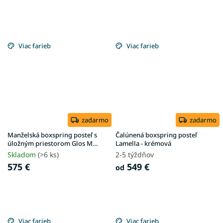
Viac farieb
Viac farieb
zadarmo
zadarmo
Manželská boxspring posteľ s
Čalúnená boxspring posteľ
úložným priestorom Glos M
Lamella - krémová
180x200 - krémová
Skladom
(>6 ks)
2-5 týždňov
575 €
549 €
od
Viac farieb
Viac farieb