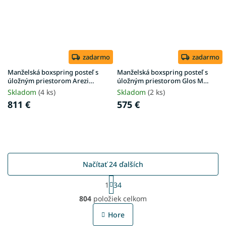
zadarmo
zadarmo
Manželská boxspring posteľ s
Manželská boxspring posteľ s
úložným priestorom Arezi
úložným priestorom Glos M
180x200 - sivá
180x200 - olivová
Skladom
(4 ks)
Skladom
(2 ks)
811 €
575 €
Načítať 24 ďalších
S
1
34
t
O
r
804
položiek celkom
v
á
l
n
Hore
á
k