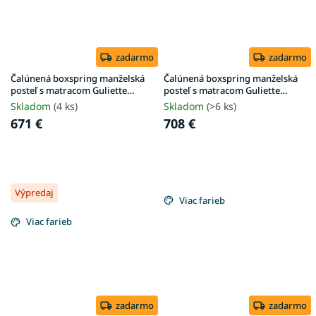
zadarmo
zadarmo
Čalúnená boxspring manželská
Čalúnená boxspring manželská
posteľ s matracom Guliette
posteľ s matracom Guliette
180x200 - sivá
200x200 - sivá
Skladom
(4 ks)
Skladom
(>6 ks)
671 €
708 €
Výpredaj
Viac farieb
Viac farieb
zadarmo
zadarmo