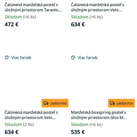
Čalúnená manželská posteľ s
Čalúnená manželská posteľ s
úložným priestorom Taranto
úložným priestorom Velo
180x200 - krémová
180x200 - krémová Anthology
Skladom
(>6 ks)
Skladom
(>6 ks)
472 €
634 €
Viac farieb
Viac farieb
zadarmo
zadarmo
Čalúnená manželská posteľ s
Manželská boxspring posteľ s
úložným priestorom Velo
úložným priestorom Glos M
180x200 - olivová Anthology
160x200 - krémová
Skladom
(2 ks)
Skladom
(>6 ks)
634 €
535 €