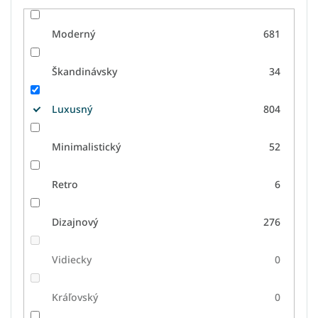
Moderný
681
Škandinávsky
34
Luxusný
804
Minimalistický
52
Retro
6
Dizajnový
276
Vidiecky
0
Kráľovský
0