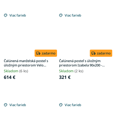
Viac farieb
Viac farieb
zadarmo
zadarmo
Čalúnená manželská posteľ s
Čalúnená posteľ s úložným
úložným priestorom Velo
priestorom Izabela 90x200 -
160x200 - sivá Anthology
krémová
Skladom
(6 ks)
Skladom
(2 ks)
614 €
321 €
Viac farieb
Viac farieb