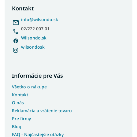
Jednofarebné postele
ä
Kontakt
t
Dvojfarebné postele
i
info
@
wilsondo.sk
Postele s čelom
e
02/222 007 01
Postele s bočným čelom
Wilsondo.sk
Postele pre teenagerov
wilsondosk
Postele s úložným priestorom a prístelkou
Biele postele s úložným priestorom
Študentské postele s úložným priestorom
Informácie pre Vás
Moderné postele s úložným priestorom
Rohové postele s úložným priestorom
Všetko o nákupe
Postele so šmýkľavkou
Kontakt
Postele s prístelkou
O nás
Reklamácia a vrátenie tovaru
Postele bez čela
Pre firmy
Postele pre seniorov
Blog
Postele pre hostí
FAQ - Najčastejšie otázky