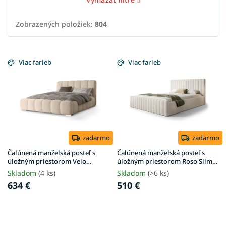
Zobrazených položiek:
804
V
ý
Viac farieb
Viac farieb
p
i
s
p
r
o
d
zadarmo
zadarmo
u
Čalúnená manželská posteľ s
Čalúnená manželská posteľ s
k
úložným priestorom Velo
úložným priestorom Roso Slim
180x200 - béžová Anthology
180x200 - piesková
t
Skladom
(4 ks)
Skladom
(>6 ks)
o
634 €
510 €
v