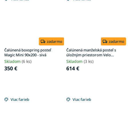
zadarmo
zadarmo
Čalúnená boxspring posteľ
Čalúnená manželská posteľ s
Magic Mini 90x200 - sivá
úložným priestorom Velo
160x200 - béžová Anthology
Skladom
(6 ks)
Skladom
(3 ks)
350 €
614 €
Viac farieb
Viac farieb