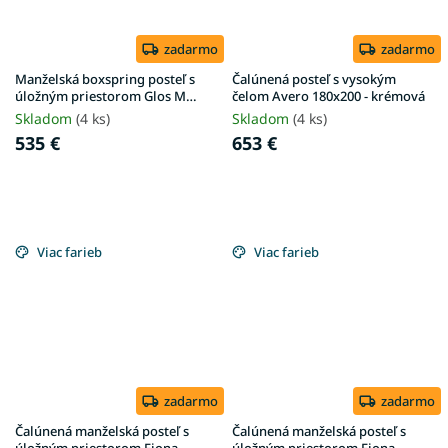
zadarmo
zadarmo
Manželská boxspring posteľ s
Čalúnená posteľ s vysokým
úložným priestorom Glos M
čelom Avero 180x200 - krémová
160x200 - sivá
Skladom
(4 ks)
Skladom
(4 ks)
535 €
653 €
Viac farieb
Viac farieb
zadarmo
zadarmo
Čalúnená manželská posteľ s
Čalúnená manželská posteľ s