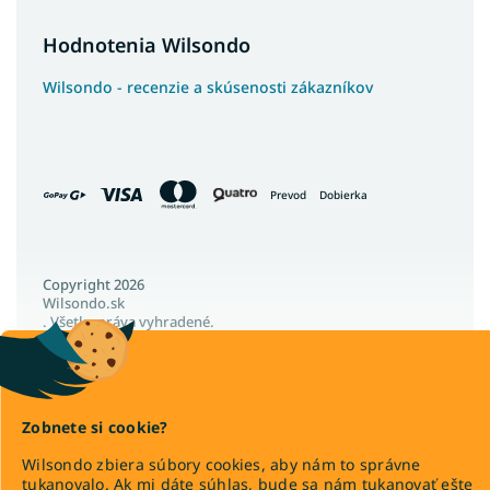
Postele s vysokým čelom
Hodnotenia Wilsondo
Kontinentálne postele
Luxusné kontinentálne postele
Wilsondo - recenzie a skúsenosti zákazníkov
Postele so šuflíkmi
Francúzske postele
Poľské postele
Prevod
Dobierka
Nízke postele
Vysoké postele
Veľké postele
Copyright 2026
Wilsondo.sk
Vysoké postele s úložným priestorom
. Všetky práva vyhradené.
Široké postele
Upraviť nastavenie cookies
Vysoké postele pre seniorov
Lacné postele z masívu
Zobnete si cookie?
Látkové postele
Wilsondo zbiera súbory cookies, aby nám to správne
Vytvoril Shoptet Premium
tukanovalo. Ak mi dáte súhlas, bude sa nám tukanovať ešte