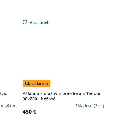
Viac farieb
zadarmo
ávid
Váľanda s úložným priestorom Teodor
90x200 - béžová
-4 týždne
Skladom
(2 ks)
450 €