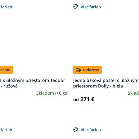
 farieb
Viac farieb
darmo
zadarmo
a s úložným priestorom Teodor
Jednolôžková posteľ s úložným
- ružová
priestorom Dolly - biela
Skladom
(>6 ks)
Skla
271 €
od
 farieb
Viac farieb