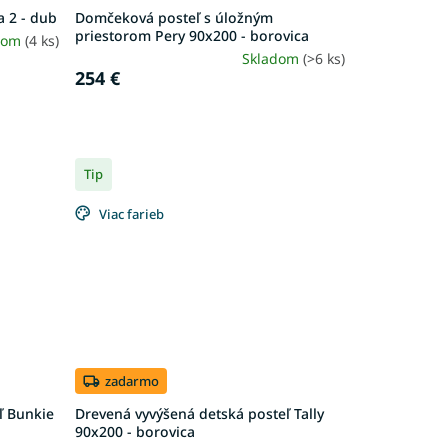
a 2 - dub
Domčeková posteľ s úložným
priestorom Pery 90x200 - borovica
dom
(4 ks)
Skladom
(>6 ks)
254 €
Tip
Viac farieb
zadarmo
ľ Bunkie
Drevená vyvýšená detská posteľ Tally
90x200 - borovica