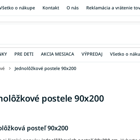
Všetko o nákupe
Kontakt
O nás
Reklamácia a vrátenie to
NKY
PRE DETI
AKCIA MESIACA
VÝPREDAJ
Všetko o nák
vé
Jednolôžkové postele 90x200
nolôžkové postele 90x200
olôžková posteľ 90x200