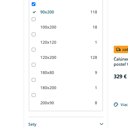
90x200
118
100x200
18
120x120
1
za
120x200
128
Čalúne
posteľ
180x80
9
329 €
180x200
1
200x90
8
Viac
Sety