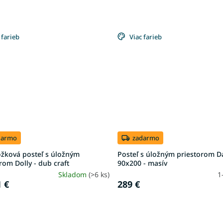
 farieb
Viac farieb
darmo
zadarmo
ôžková posteľ s úložným
Posteľ s úložným priestorom D
rom Dolly - dub craft
90x200 - masív
Skladom
(>6 ks)
1
 €
289 €