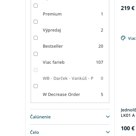
219 €
Premium
1
Výpredaj
2
Viac
Bestseller
20
Viac farieb
107
WB - Darček - Vankúš - P
0
W Decrease Order
5
Jednol
LK01 A 
Čalúnenie
100 €
Čelo