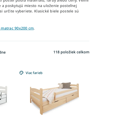
si posteľ podľa materiálu, farby alebo ceny. Veľmi
zbe a poskytujú miesto na uloženie posteľnej
i určite vyberiete. Klasické biele postele sú
ý matrac 90x200 cm
.
118
položiek celkom
dne
Viac farieb