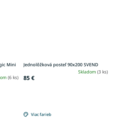
gic Mini
Jednolôžková posteľ 90x200 SVEND
Skladom
(3 ks)
85 €
dom
(6 ks)
Viac farieb