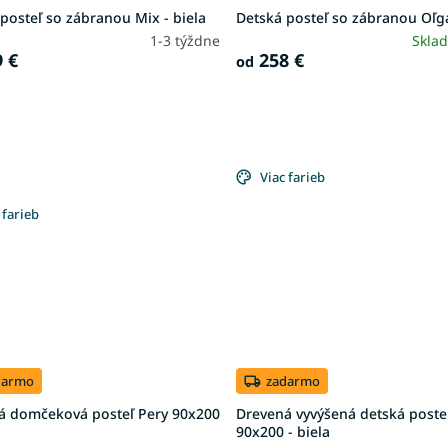
posteľ so zábranou Mix - biela
Detská posteľ so zábranou Oľg
1-3 týždne
Skla
 €
258 €
od
Viac farieb
 farieb
darmo
zadarmo
á domčeková posteľ Pery 90x200
Drevená vyvýšená detská poste
90x200 - biela