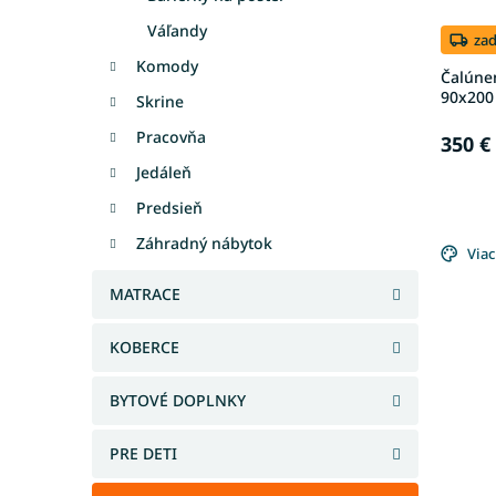
u
t
Váľandy
k
o
za
t
v
Komody
Čalúne
o
90x200
Skrine
v
Pracovňa
350 €
Jedáleň
Predsieň
Záhradný nábytok
Viac
MATRACE
KOBERCE
BYTOVÉ DOPLNKY
PRE DETI