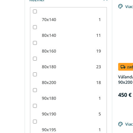
Viac
70x140
1
80x140
11
80x160
19
80x180
23
za
Váľand
90x200 
80x200
18
450 €
90x180
1
90x190
5
Viac
90x195
1