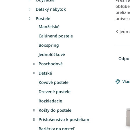
Prezri
obľúb
Detský nábytok
bielizn
univerz
Postele
Manželské
K jedn
Čalúnené postele
Boxspring
R
Jednolôžkové
a
Odpo
d
Poschodové
e
Detské
V
n
ý
Viac
i
Kovové postele
p
e
Drevené postele
i
p
s
Rozkladacie
r
p
o
Rošty do postele
r
d
Príslušenstvo k posteliam
o
u
d
k
Bariérky na posteľ