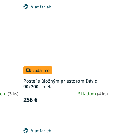
Viac farieb
zadarmo
Posteľ s úložným priestorom Dávid
90x200 - biela
dom
(3 ks)
Skladom
(4 ks)
256 €
Viac farieb