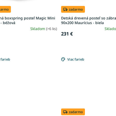
darmo
zadarmo
ná boxspring posteľ Magic Mini
Detská drevená posteľ so zábr
 - béžová
90x200 Maurícius - biela
Skladom
(>6 ks)
Sklad
231 €
 farieb
Viac farieb
zadarmo