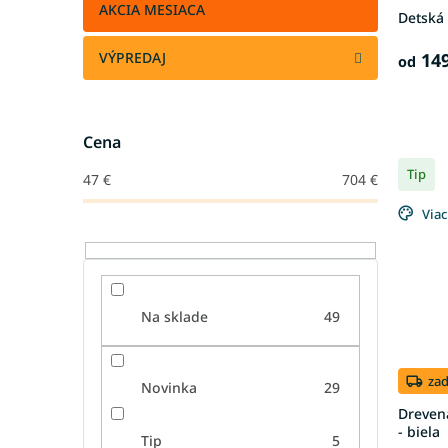
AKCIA MESIACA
Detská 
149
VÝPREDAJ
od
Cena
Tip
47
€
704
€
Viac
Na sklade
49
za
Novinka
29
Dreven
- biela
Tip
5