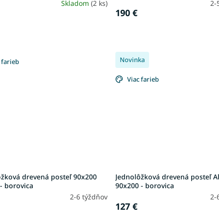
Skladom
(2 ks)
2-
190 €
Novinka
 farieb
Viac farieb
ôžková drevená posteľ 90x200
Jednolôžková drevená posteľ A
- borovica
90x200 - borovica
2-6 týždňov
2-
127 €