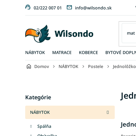
Prejsť
02/222 007 01
info@wilsondo.sk
na
obsah
NÁBYTOK
MATRACE
KOBERCE
BYTOVÉ DOPL
Domov
NÁBYTOK
Postele
Jednolôžko
B
o
č
Preskočiť
Jed
n
Kategórie
kategórie
ý
p
NÁBYTOK
a
n
Jedn
Spálňa
e
l
Obývačka