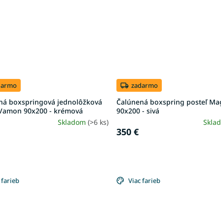
darmo
zadarmo
ná boxspringová jednolôžková
Čalúnená boxspring posteľ Ma
 Vamon 90x200 - krémová
90x200 - sivá
Skladom
(>6 ks)
Skla
350 €
 farieb
Viac farieb