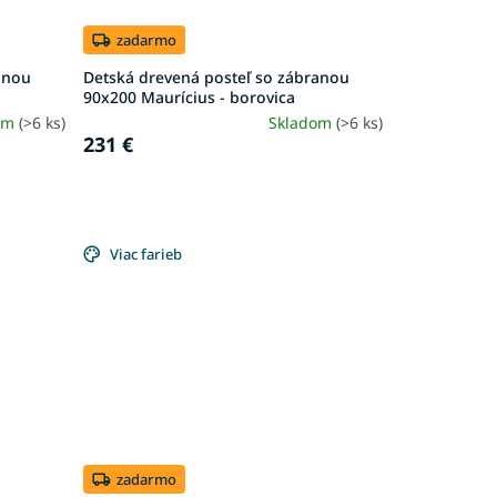
zadarmo
anou
Detská drevená posteľ so zábranou
90x200 Maurícius - borovica
om
(>6 ks)
Skladom
(>6 ks)
231 €
Viac farieb
zadarmo