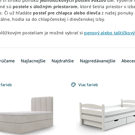
te si širokú ponuku
jednolôžkových postelí 90x200 cm
. Vyberte 
ené sú
postele s úložným priestorom
, ktoré šetria priestor v i
e. Či už hľadáte
posteľ pre chlapca alebo dievča
z našej ponuky s
álne, hodia sa do chlapčenskej i dievčenskej izby.
olôžkovým posteliam je možné vybrať si
penový alebo taštičkov
rúčame
Najlacnejšie
Najdrahšie
Najpredávanejšie
Abece
 farieb
Viac farieb