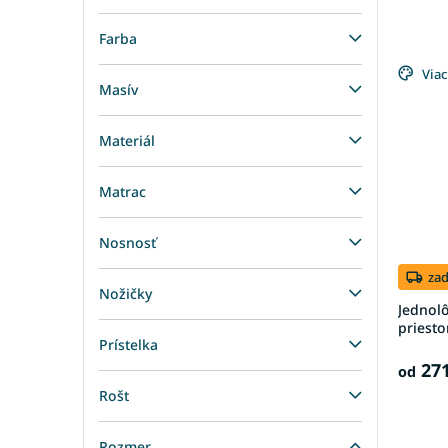
Farba
Viac
Masív
Materiál
Matrac
Nosnosť
za
Nožičky
Jednol
priesto
Prístelka
271
od
Rošt
Rozmer