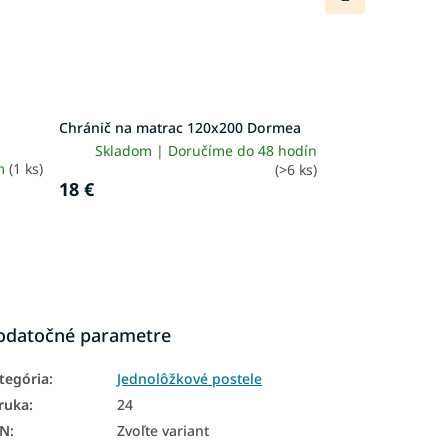
produkt
Chránič na matrac 120x200 Dormea
Skladom | Doručíme do 48 hodín
m
(1 ks)
(>6 ks)
18 €
odatočné parametre
tegória
:
Jednolôžkové postele
ruka
:
24
AN
:
Zvoľte variant