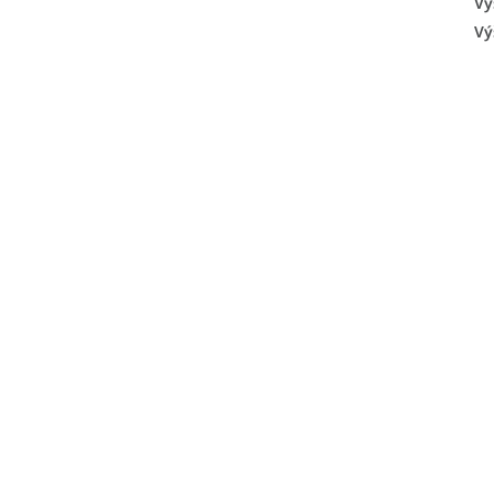
Vý
Vý