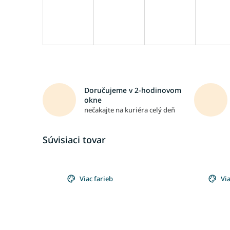
Doručujeme v 2-hodinovom
okne
nečakajte na kuriéra celý deň
Súvisiaci tovar
Viac farieb
Via