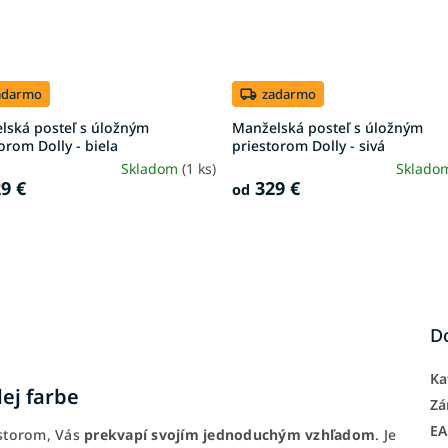
adarmo
zadarmo
lská posteľ s úložným
Manželská posteľ s úložným
orom Dolly - biela
priestorom Dolly - sivá
Skladom
(1 ks)
Sklado
9 €
329 €
od
D
Ka
ej farbe
Zá
E
storom, Vás
prekvapí svojím jednoduchým vzhľadom
. Je