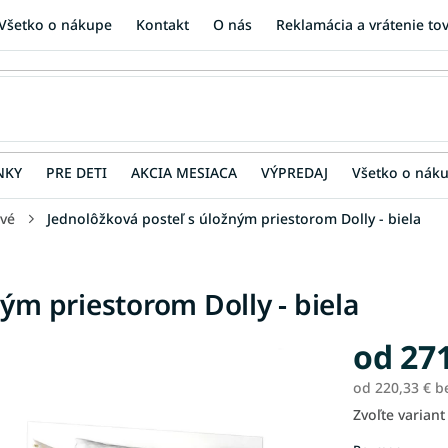
Všetko o nákupe
Kontakt
O nás
Reklamácia a vrátenie to
NKY
PRE DETI
AKCIA MESIACA
VÝPREDAJ
Všetko o nák
vé
Jednolôžková posteľ s úložným priestorom Dolly - biela
ým priestorom Dolly - biela
od
271
od
220,33 €
b
Zvoľte variant
Jednotková
cena: