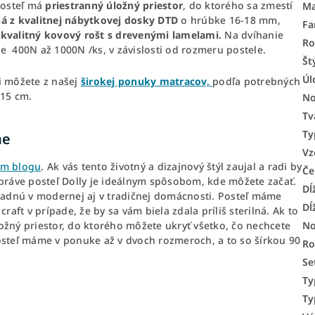
Posteľ má
priestranný úložný priestor
, do ktorého sa zmestí
Ma
ná z kvalitnej nábytkovej dosky DTD
o hrúbke 16-18 mm,
Fa
e
kvalitný kovový rošt s drevenými lamelami.
Na dvíhanie
R
ile 400N až 1000N /ks, v závislosti od rozmeru postele.
Št
Úl
i môžete z našej
širokej ponuky matracov,
podľa potrebných
15 cm.
No
Tv
Ty
ne
Vz
m blogu
. Ak vás tento životný a dizajnový štýl zaujal a radi by
Če
 práve posteľ Dolly je ideálnym spôsobom, kde môžete začať.
Dĺ
adnú v modernej aj v tradičnej domácnosti. Posteľ máme
Dĺ
raft v prípade, že by sa vám biela zdala príliš sterilná. Ak to
No
ožný priestor, do ktorého môžete ukryť všetko, čo nechcete
osteľ máme v ponuke až v dvoch rozmeroch, a to so šírkou 90
Ro
Se
Ty
Ty