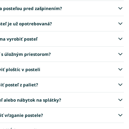
za posteľou pred zašpinením?
osteľ je už opotrebovaná?
ma vyrobiť posteľ
ľ s úložným priestorom?
iť ploštíc v posteli
ť posteľ z paliet?
eľ alebo nábytok na splátky?
iť vŕzganie postele?