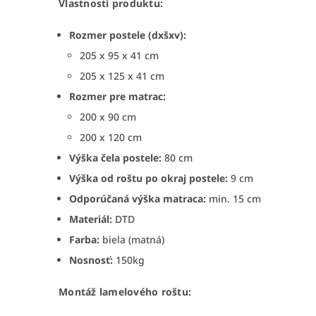
Vlastnosti produktu:
Rozmer postele (dxšxv):
205 x 95 x 41 cm
205 x 125 x 41 cm
Rozmer pre matrac:
200 x 90 cm
200 x 120 cm
Výška čela postele:
80 cm
Výška od roštu po okraj postele:
9 cm
Odporúčaná výška matraca:
min. 15 cm
Materiál:
DTD
Farba:
biela (matná)
Nosnosť:
150kg
Montáž lamelového roštu: