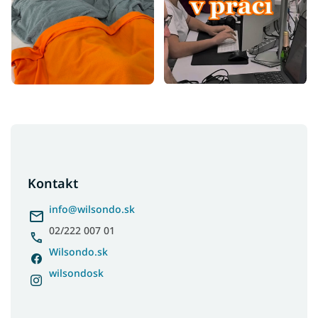
Z
á
p
ä
Kontakt
t
i
info
@
wilsondo.sk
e
02/222 007 01
Wilsondo.sk
wilsondosk