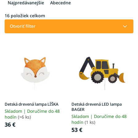
e
Najpredávanejšie
Abecedne
n
i
16
položiek celkom
e
Otvoriť filter
p
r
V
o
ý
d
p
u
i
k
s
t
p
o
r
v
o
d
u
Detská drevená lampa LÍŠKA
Detská drevená LED lampa
k
BAGER
Skladom | Doručíme do 48
t
Skladom | Doručíme do 48
hodín
(>6 ks)
o
hodín
(1 ks)
36 €
v
53 €