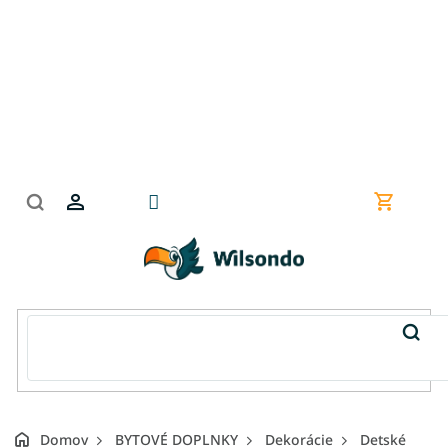
Prejsť
na
obsah
Nákupn
košík
Domov
BYTOVÉ DOPLNKY
Dekorácie
Detské