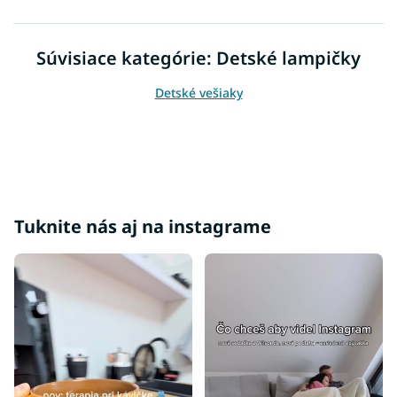
l
á
d
Súvisiace kategórie: Detské lampičky
a
c
Detské vešiaky
i
e
p
r
v
k
y
v
Tuknite nás aj na instagrame
ý
p
i
s
u