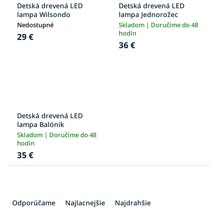
Detská drevená LED
Detská drevená LED
lampa Wilsondo
lampa Jednorožec
Nedostupné
Skladom | Doručíme do 48
hodín
29 €
36 €
Detská drevená LED
lampa Balónik
Skladom | Doručíme do 48
hodín
35 €
R
a
Odporúčame
Najlacnejšie
Najdrahšie
d