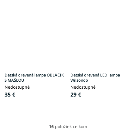
Detská drevená lampa OBLÁČIK
Detská drevená LED lampa
S MAŠĽOU
Wilsondo
Nedostupné
Nedostupné
35 €
29 €
16
položiek celkom
O
v