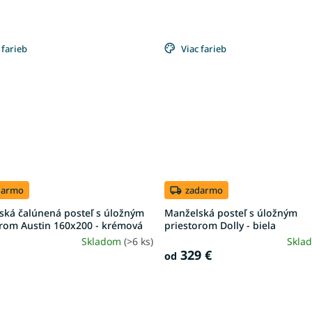
 farieb
Viac farieb
darmo
zadarmo
ská čalúnená posteľ s úložným
Manželská posteľ s úložným
orom Austin 160x200 - krémová
priestorom Dolly - biela
Skladom
(>6 ks)
Skla
329 €
od