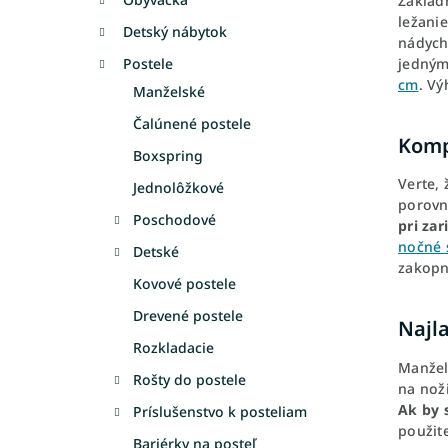
Základ
ležanie
Detský nábytok
nádych
jedným
Postele
cm
. V
Manželské
Čalúnené postele
Komp
Boxspring
Verte,
Jednolôžkové
porovn
Poschodové
pri za
nočné 
Detské
zakopn
Kovové postele
Drevené postele
Najl
Rozkladacie
Manžel
Rošty do postele
na nož
Ak by s
Príslušenstvo k posteliam
použite
Bariérky na posteľ