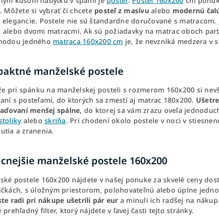
ným kusom nábytku v spálni je
posteľ
.
Posteľ 160x200
cm ponúka
. Môžete si vybrať či chcete
posteľ z masívu
alebo
modernú čal
 elegancie. Postele nie sú štandardne doručované s matracom.
 alebo dvomi matracmi. Ak sú požiadavky na matrac oboch part
ýhodou jedného
matraca 160x200 cm
je, že nevzniká medzera v s
aktné manželské postele
 že pri spánku na manželskej posteli s rozmerom 160x200 si nev
aní s posteľami, do ktorých sa zmestí aj matrac 180x200.
Ušetre
riaďovaní menšej spálne,
do ktorej sa vám zrazu oveľa jednoduc
stolíky
alebo
skriňa
. Pri chodení okolo postele v noci v stiesne
utia a zranenia.
acnejšie manželské postele 160x200
ské postele 160x200 nájdete v našej ponuke za skvelé ceny dos
ičkách, s úložným priestorom, polohovateľnú alebo úplne jednod
te radi pri nákupe ušetrili pár eur
a minuli ich radšej na nákup
 prehľadný filter, ktorý nájdete v ľavej časti tejto stránky.