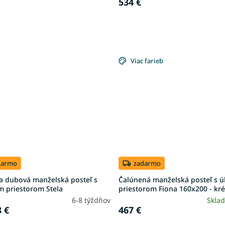
534 €
Viac farieb
darmo
zadarmo
a dubová manželská posteľ s
Čalúnená manželská posteľ s 
m priestorom Stela
priestorom Fiona 160x200 - k
6-8 týždňov
Skla
 €
467 €