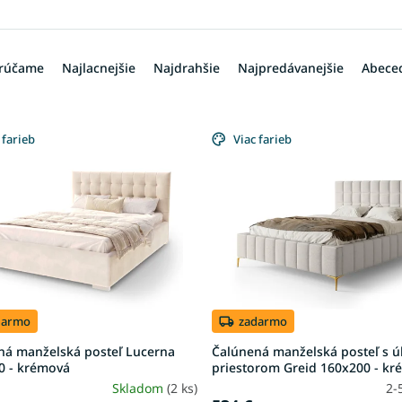
rúčame
Najlacnejšie
Najdrahšie
Najpredávanejšie
Abece
 farieb
Viac farieb
darmo
zadarmo
ná manželská posteľ Lucerna
Čalúnená manželská posteľ s 
0 - krémová
priestorom Greid 160x200 - k
Skladom
(2 ks)
2-