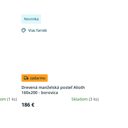
Novinka
Viac farieb
zadarmo
Drevená manželská posteľ Alioth
160x200 - borovica
dom
(1 ks)
Skladom
(3 ks)
186 €