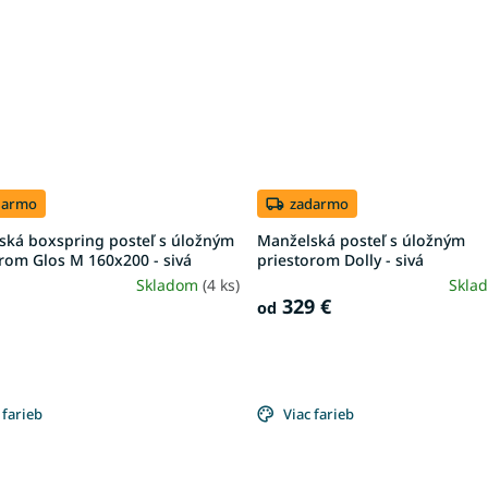
darmo
zadarmo
ská boxspring posteľ s úložným
Manželská posteľ s úložným
rom Glos M 160x200 - sivá
priestorom Dolly - sivá
Skladom
(4 ks)
Skla
329 €
od
 farieb
Viac farieb