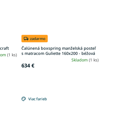
zadarmo
craft
Čalúnená boxspring manželská posteľ
s matracom Guliette 160x200 - béžová
dom
(1 ks)
Skladom
(1 ks)
634 €
Viac farieb