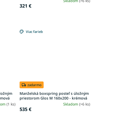
Skladom
(>6 ks)
321 €
Viac farieb
zadarmo
úložným
Manželská boxspring posteľ s úložným
rémová
priestorom Glos M 160x200 - krémová
dom
(1 ks)
Skladom
(>6 ks)
535 €