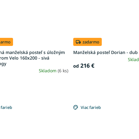
darmo
zadarmo
ná manželská posteľ s úložným
Manželská posteľ Dorian - dub 
rom Velo 160x200 - sivá
Skla
ogy
216 €
od
Skladom
(6 ks)
 farieb
Viac farieb