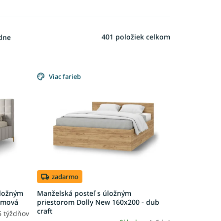
401
položiek celkom
dne
Viac farieb
zadarmo
úložným
Manželská posteľ s úložným
rémová
priestorom Dolly New 160x200 - dub
craft
5 týždňov