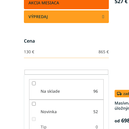
527 €
AKCIA MESIACA
VÝPREDAJ
Cena
130
€
865
€
Na sklade
96
za
Masívn
úložný
Novinka
52
698
od
Tip
0