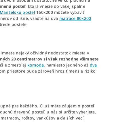
 dvom osobám dostatočne veľkú plochu na
únenú posteľ
, ktorá vnesie do vašej spálne
Manželskú posteľ
160x200 môžete vybaviť
nerov odlišné, vsaďte na dva
matrace 80x200
trede postele.
šimnete nejaký očividný nedostatok miesta v
ných 20 centimetrov si však rozhodne všimnete
hšie zmestí aj
komoda
, namiesto jedného až
dva
nom priestore bude zároveň hroziť menšie riziko
tupné pre každého. Či už máte záujem o posteľ
uchú drevenú posteľ, u nás si určite vyberiete.
 matracov, roštov, vankúšov a ďalších vecí,