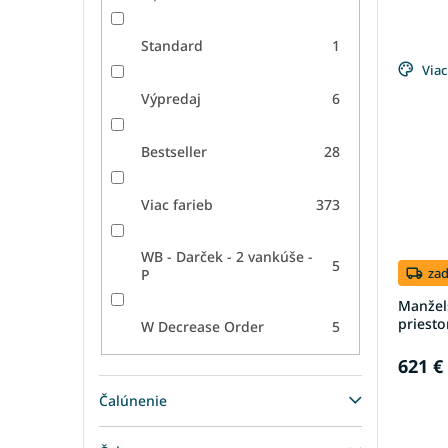
Standard
1
Viac
Výpredaj
6
Bestseller
28
Viac farieb
373
WB - Darček - 2 vankúše -
5
za
P
Manžel
priest
W Decrease Order
5
621 €
Čalúnenie