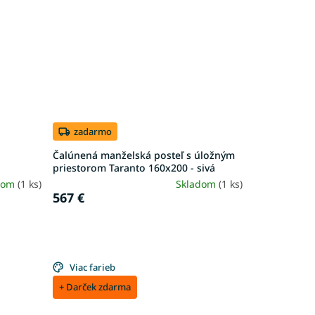
zadarmo
Čalúnená manželská posteľ s úložným
priestorom Taranto 160x200 - sivá
dom
(1 ks)
Skladom
(1 ks)
567 €
Viac farieb
+ Darček zdarma