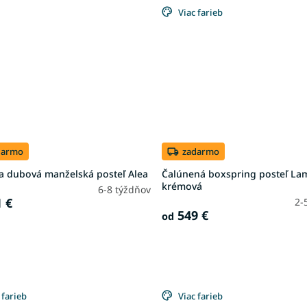
Viac farieb
darmo
zadarmo
a dubová manželská posteľ Alea
Čalúnená boxspring posteľ Lam
krémová
6-8 týždňov
 €
2-
549 €
od
 farieb
Viac farieb