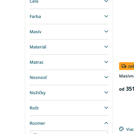
Čelo
Farba
Masív
Materiál
Matrac
za
Masívn
Nosnosť
351
od
Nožičky
Rošt
Rozmer
Viac