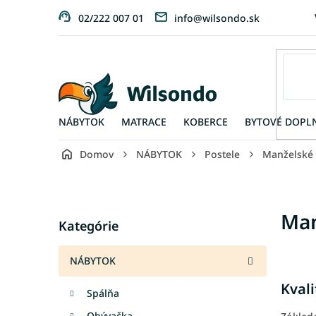
Prejsť
02/222 007 01
info@wilsondo.sk
na
obsah
NÁBYTOK
MATRACE
KOBERCE
BYTOVÉ DOPL
Domov
NÁBYTOK
Postele
Manželské
B
o
č
Preskočiť
Man
n
Kategórie
kategórie
ý
p
NÁBYTOK
a
n
Kval
Spálňa
e
l
Obývačka