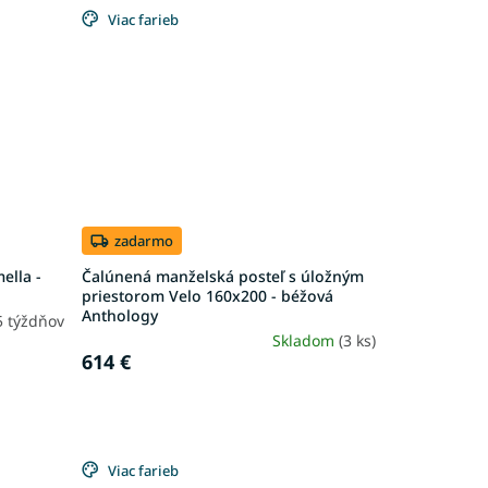
Viac farieb
zadarmo
ella -
Čalúnená manželská posteľ s úložným
priestorom Velo 160x200 - béžová
Anthology
5 týždňov
Skladom
(3 ks)
614 €
Viac farieb