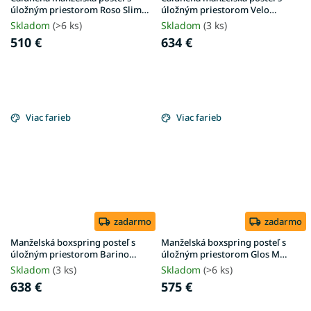
úložným priestorom Roso Slim
úložným priestorom Velo
180x200 - piesková
180x200 - béžová Anthology
Skladom
(>6 ks)
Skladom
(3 ks)
510 €
634 €
Viac farieb
Viac farieb
zadarmo
zadarmo
Manželská boxspring posteľ s
Manželská boxspring posteľ s
úložným priestorom Barino
úložným priestorom Glos M
180x200 - béžová
180x200 - krémová
Skladom
(3 ks)
Skladom
(>6 ks)
638 €
575 €