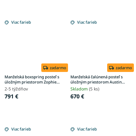
Viac farieb
Viac farieb
zadarmo
zadarmo
Manželská boxspring posteľ s
Manželská čalúnená posteľ s
úložným priestorom Zophie
úložným priestorom Austin
180x200 - krémová
180x200 - krémová
2-5 týždňov
Skladom
(5 ks)
791 €
670 €
Viac farieb
Viac farieb