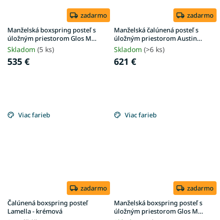
zadarmo
zadarmo
Manželská boxspring posteľ s
Manželská čalúnená posteľ s
úložným priestorom Glos M
úložným priestorom Austin
160x200 - krémová
160x200 - krémová
Skladom
(5 ks)
Skladom
(>6 ks)
535 €
621 €
Viac farieb
Viac farieb
zadarmo
zadarmo
Čalúnená boxspring posteľ
Manželská boxspring posteľ s
Lamella - krémová
úložným priestorom Glos M
180x200 - sivá