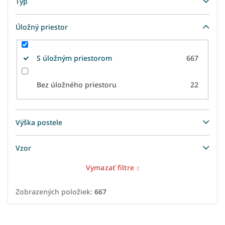
Typ
Úložný priestor
S úložným priestorom
667
Bez úložného priestoru
22
Výška postele
Vzor
Vymazať filtre
Zobrazených položiek:
667
V