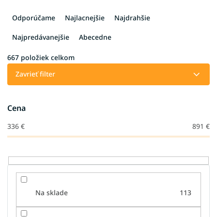
R
a
Odporúčame
Najlacnejšie
Najdrahšie
d
e
Najpredávanejšie
Abecedne
n
i
667
položiek celkom
e
Zavrieť filter
p
r
o
Cena
d
u
336
€
891
€
k
t
o
v
Na sklade
113