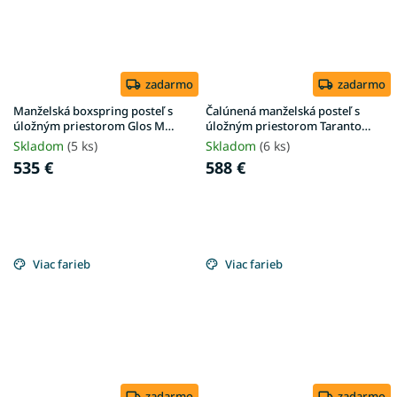
zadarmo
zadarmo
Manželská boxspring posteľ s
Čalúnená manželská posteľ s
úložným priestorom Glos M
úložným priestorom Taranto
160x200 - sivá
180x200 - sivá
Skladom
(5 ks)
Skladom
(6 ks)
535 €
588 €
Viac farieb
Viac farieb
zadarmo
zadarmo