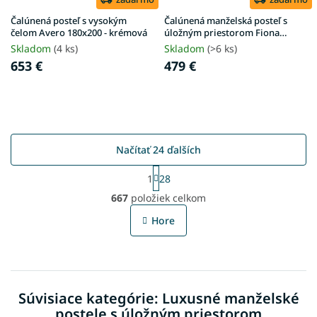
Čalúnená posteľ s vysokým
Čalúnená manželská posteľ s
čelom Avero 180x200 - krémová
úložným priestorom Fiona
180x200 - krémová
Skladom
(4 ks)
Skladom
(>6 ks)
653 €
479 €
Načítať 24 ďalších
S
1
28
t
O
r
667
položiek celkom
v
á
l
n
Hore
á
k
o
d
v
a
a
c
n
i
i
Súvisiace kategórie: Luxusné manželské
e
e
p
postele s úložným priestorom