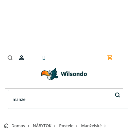
Prejsť
na
obsah
Nákupn
košík
Domov
NÁBYTOK
Postele
Manželské