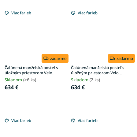
Viac farieb
Viac farieb
zadarmo
zadarmo
Čalúnená manželská posteľ s
Čalúnená manželská posteľ s
úložným priestorom Velo
úložným priestorom Velo
180x200 - krémová Anthology
180x200 - olivová Anthology
Skladom
(>6 ks)
Skladom
(2 ks)
634 €
634 €
Viac farieb
Viac farieb