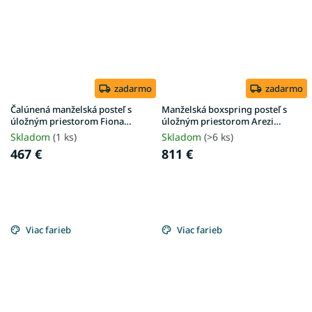
zadarmo
zadarmo
Čalúnená manželská posteľ s
Manželská boxspring posteľ s
úložným priestorom Fiona
úložným priestorom Arezi
160x200 - krémová
180x200 - sivá
Skladom
(1 ks)
Skladom
(>6 ks)
467 €
811 €
Viac farieb
Viac farieb