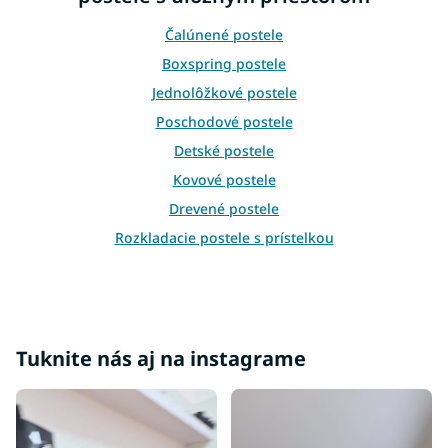
r
v
Čalúnené postele
k
Boxspring postele
y
v
Jednolôžkové postele
ý
Poschodové postele
p
i
Detské postele
s
Kovové postele
u
Drevené postele
Rozkladacie postele s prístelkou
Rošty do postele
Príslušenstvo k posteliam
Bariérky na posteľ
Váľandy
Tuknite nás aj na instagrame
Moderné postele
Luxusné postele