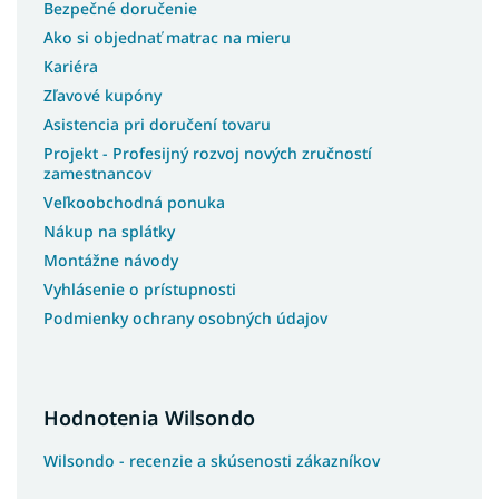
Bezpečné doručenie
Postele 3v1
Ako si objednať matrac na mieru
Lacné postele s úložným priestorom
Kariéra
Lacné postele
Zľavové kupóny
Asistencia pri doručení tovaru
Rohové postele
Projekt - Profesijný rozvoj nových zručností
Švédske postele
zamestnancov
Slovenské postele
Veľkoobchodná ponuka
Americké postele
Nákup na splátky
Talianske postele
Montážne návody
Luxusné postele z masívu
Vyhlásenie o prístupnosti
Podmienky ochrany osobných údajov
Postele z masívu s úložným priestorom
Postele na chatu
Postele s roštom
Hodnotenia Wilsondo
Postele s osvetlením
Postele na nohách
Wilsondo - recenzie a skúsenosti zákazníkov
Postele s vysokým čelom