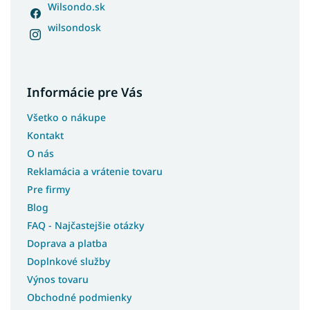
Dvojfarebné postele
Wilsondo.sk
Postele s čelom
wilsondosk
Postele s bočným čelom
Postele pre teenagerov
Postele s úložným priestorom a prístelkou
Informácie pre Vás
Biele postele s úložným priestorom
Všetko o nákupe
Študentské postele s úložným priestorom
Kontakt
Moderné postele s úložným priestorom
O nás
Rohové postele s úložným priestorom
Reklamácia a vrátenie tovaru
Postele so šmýkľavkou
Pre firmy
Postele s prístelkou
Blog
FAQ - Najčastejšie otázky
Postele bez čela
Doprava a platba
Postele pre seniorov
Doplnkové služby
Postele pre hostí
Výnos tovaru
Postele bez matracov
Obchodné podmienky
Postele s matracom