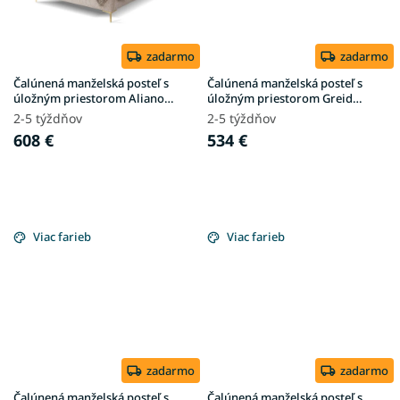
zadarmo
zadarmo
Čalúnená manželská posteľ s
Čalúnená manželská posteľ s
úložným priestorom Aliano
úložným priestorom Greid
140x200 - krémová
160x200 - krémová
2-5 týždňov
2-5 týždňov
608 €
534 €
Viac farieb
Viac farieb
zadarmo
zadarmo
Čalúnená manželská posteľ s
Čalúnená manželská posteľ s