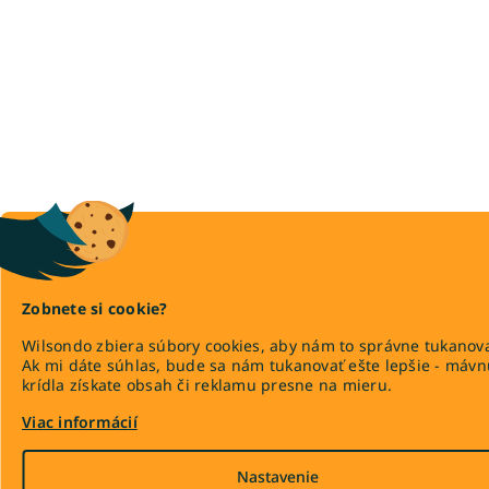
Manželské postele s úložným priestorom a matracom
Drevené manželské postele s úložným priestorom
Americké manželské postele 180x200
Boxspring manželské postele 180x200
Manželské postele 160x200 čalúnené
Manželské postele 180x200 čalúnené
Americké manželské postele
Lacné postele 140x200
Lacné postele 160x200
Lacné postele 180x200
Zobnete si cookie?
Lacné manželské postele
Wilsondo zbiera súbory cookies, aby nám to správne tukanova
Ak mi dáte súhlas, bude sa nám tukanovať ešte lepšie - máv
Lacné čalúnené manželské postele
krídla získate obsah či reklamu presne na mieru.
Lacné manželské postele s úložným priestorom
Viac informácií
Biele manželské postele s úložným priestorom
Nízke manželské postele
Nastavenie