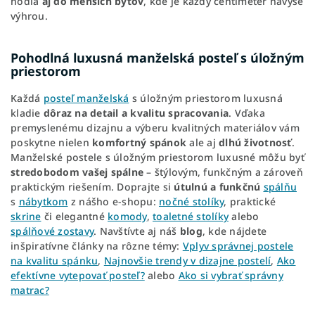
hodia
aj do menších bytov
, kde je každý centimeter navyše
výhrou.
Pohodlná luxusná manželská posteľ s úložným
priestorom
Každá
posteľ manželská
s úložným priestorom luxusná
kladie
dôraz na detail a kvalitu spracovania
. Vďaka
premyslenému dizajnu a výberu kvalitných materiálov vám
poskytne nielen
komfortný spánok
ale aj
dlhú životnosť
.
Manželské postele s úložným priestorom luxusné môžu byť
stredobodom vašej spálne
– štýlovým, funkčným a zároveň
praktickým riešením. Doprajte si
útulnú a funkčnú
spálňu
s
nábytkom
z nášho e-shopu:
nočné stolíky
, praktické
skrine
či elegantné
komody
,
toaletné stolíky
alebo
spálňové zostavy
. Navštívte aj náš
blog
, kde nájdete
inšpiratívne články na rôzne témy:
Vplyv správnej postele
na kvalitu spánku
,
Najnovšie trendy v dizajne postelí
,
Ako
efektívne vytepovať posteľ?
alebo
Ako si vybrať správny
matrac?