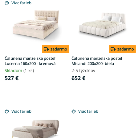
ý
Viac farieb
p
i
s
p
r
o
d
zadarmo
zadarmo
u
Čalúnená manželská posteľ
Čalúnená manželská posteľ
k
Lucerna 160x200 - krémová
Micandi 200x200- biela
t
Skladom
(1 ks)
2-5 týždňov
o
527 €
652 €
v
Viac farieb
Viac farieb