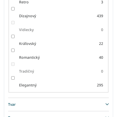
Retro
3
Dizajnový
439
Vidiecky
0
Kráľovský
22
Romantický
40
Tradičný
0
Elegantný
295
Tvar