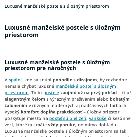
Luxusné manželské postele s úložným priestorom
Luxusné manželské postele s úložným
priestorom
Luxusné manželské postele s úložným
priestorom pre náročných
V
spálni
, kde sa snúbi
pohodlie s dizajnom
, by rozhodne
nemala chýbať luxusná
manželská posteľ s úložným
priestorom
. Tieto
postele
zaujmú už na prvý pohľad
– či už
elegantným čelom
s výrazným prešívaním alebo
bohatým
čalúnením
v rôznych moderných aj nadčasových farbách.
Vysoký
komfort dopĺňa praktickosť
– úložný priestor
poskytuje miesto na
posteľnú bielizeň
,
vankúše
či sezónne
veci, ktoré tak máte
vždy poruke
, no mimo dohľadu.
Luxusné manželské postele s úložným priestorom sa tak