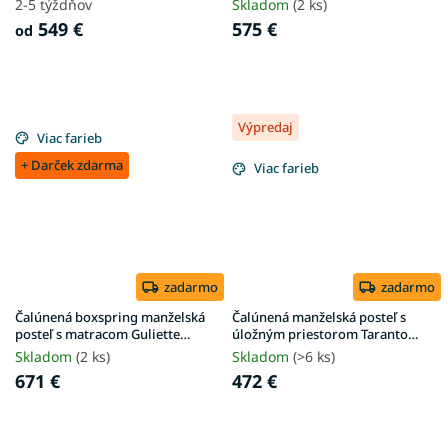
2-5 týždňov
Skladom
(2 ks)
549 €
575 €
od
Výpredaj
Viac farieb
+ Darček zdarma
Viac farieb
zadarmo
zadarmo
Čalúnená boxspring manželská
Čalúnená manželská posteľ s
posteľ s matracom Guliette
úložným priestorom Taranto
180x200 - béžová
180x200 - krémová
Skladom
(2 ks)
Skladom
(>6 ks)
671 €
472 €