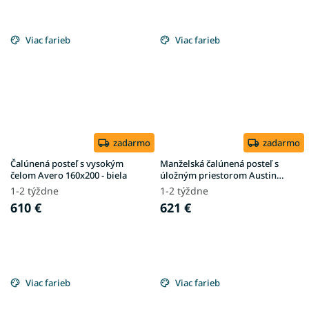
Viac farieb
Viac farieb
zadarmo
zadarmo
Čalúnená posteľ s vysokým
Manželská čalúnená posteľ s
čelom Avero 160x200 - biela
úložným priestorom Austin
160x200 - biela
1-2 týždne
1-2 týždne
610 €
621 €
Viac farieb
Viac farieb