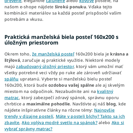
drevené
, elegantné
čalúnené
alebo
kovové
postele, na
našom e-shope nájdete
širokú ponuku
. Vďaka tejto
kombinácii materiálov sa každá posteľ prispôsobí vašim
potrebám a vkusu.
Praktická manželská biela posteľ 160x200 s
úložným priestorom
Okrem toho,
že manželská posteľ
160x200 biela je
krásna a
štýlová
, zaručuje aj praktické využitie. Niektoré modely
majú
zabudovaný úložný priestor
, ktorý vám umožní mať
všetky potrebné veci vždy po ruke ale zároveň udržiavať
spálňu
upratanú. Vyberte si manželskú bielu posteľ
160x200, ktorá bude
ozdobou vašej spálne
ale aj skvelým
miestom na odpočinok. Nezabudnite ani na
kvalitný
matrac
, ktorý zabezpečí zdravý spánok, správnu oporu
chrbtice a
maximálne pohodlie
. Navštívte aj náš
blog
, kde
nájdete inšpiratívne články na rôzne témy:
Najnovšie
trendy v dizajne postelí
,
Máte v posteli blchy? Takto sa ich
zbavíte
,
Ako vplýva modré svetlo na spánok?
alebo
Ako si
vybrať správny matrac?