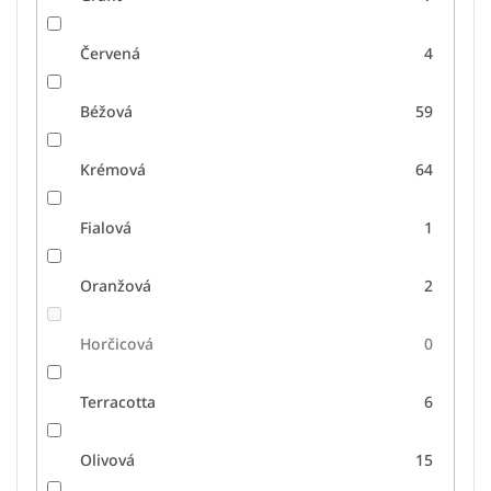
Červená
4
Béžová
59
Krémová
64
Fialová
1
Oranžová
2
Horčicová
0
Terracotta
6
Olivová
15