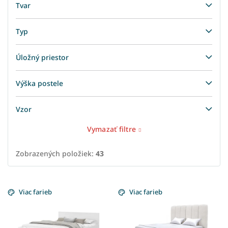
Tvar
Typ
Úložný priestor
Výška postele
Vzor
Vymazať filtre
Zobrazených položiek:
43
V
ý
Viac farieb
Viac farieb
p
i
s