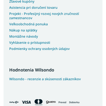
Lacné postele
Zľavové kupóny
Asistencia pri doručení tovaru
Rohové postele
Projekt - Profesijný rozvoj nových zručností
Švédske postele
zamestnancov
Slovenské postele
Veľkoobchodná ponuka
Americké postele
Nákup na splátky
Talianske postele
Montážne návody
Luxusné postele z masívu
Vyhlásenie o prístupnosti
Podmienky ochrany osobných údajov
Postele z masívu s úložným priestorom
Postele na chatu
Postele s roštom
Hodnotenia Wilsondo
Postele s osvetlením
Postele na nohách
Wilsondo - recenzie a skúsenosti zákazníkov
Postele s vysokým čelom
Kontinentálne postele
Luxusné kontinentálne postele
Prevod
Dobierka
Postele so šuflíkmi