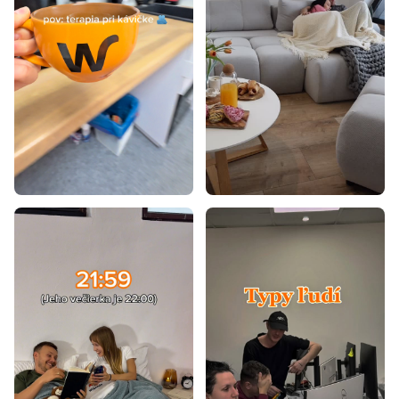
Postele 200x200
Postele 80x200
Postele 90x195
Postele 70x140
Postele 80x160
Postele 90x180
Postele 100x200
Postele 80x195
Postele 80x180
Postele 90x190
Postele 80x190
Postele 85x200
Laminátové postele
Postele z masívu
Dizajnové postele