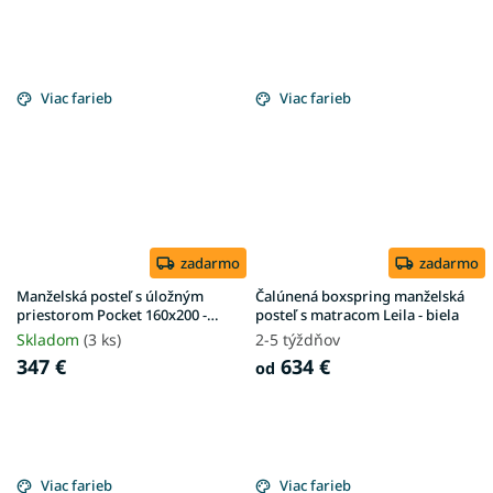
Viac farieb
Viac farieb
zadarmo
zadarmo
Manželská posteľ s úložným
Čalúnená boxspring manželská
priestorom Pocket 160x200 -
posteľ s matracom Leila - biela
biela
Skladom
(3 ks)
2-5 týždňov
347 €
634 €
od
Viac farieb
Viac farieb