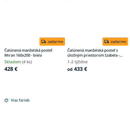
zadarmo
zadarmo
Čalúnená manželská posteľ
Čalúnená manželská posteľ s
Miran 160x200 - biela
úložným priestorom Izabela -
biela
Skladom
(4 ks)
1-2 týždne
428 €
433 €
od
Viac farieb