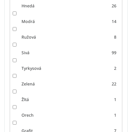
Hnedá
26
Modrá
14
Ružová
8
Sivá
99
Tyrkysová
2
Zelená
22
Žltá
1
Orech
1
Grafit
7