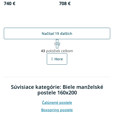
740 €
708 €
Načítať 19 ďalších
S
1
2
t
O
r
43
položiek celkom
v
á
l
n
Hore
á
k
o
d
v
a
a
c
n
i
i
Súvisiace kategórie: Biele manželské
e
e
p
postele 160x200
r
v
Čalúnené postele
k
Boxspring postele
y