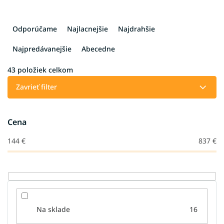
R
a
Odporúčame
Najlacnejšie
Najdrahšie
d
e
Najpredávanejšie
Abecedne
n
i
43
položiek celkom
e
Zavrieť filter
p
r
o
Cena
d
u
144
€
837
€
k
t
o
v
Na sklade
16