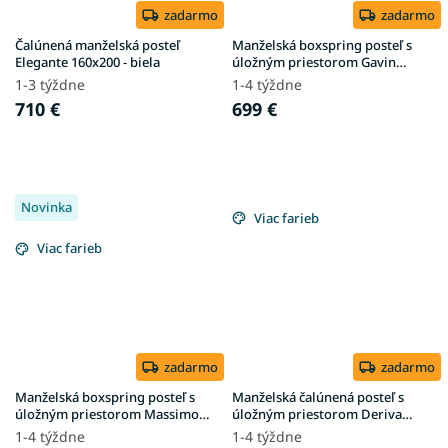
zadarmo
zadarmo
Čalúnená manželská posteľ
Manželská boxspring posteľ s
Elegante 160x200 - biela
úložným priestorom Gavin
160x200 - biela
1-3 týždne
1-4 týždne
710 €
699 €
Novinka
Viac farieb
Viac farieb
zadarmo
zadarmo
Manželská boxspring posteľ s
Manželská čalúnená posteľ s
úložným priestorom Massimo
úložným priestorom Deriva
160x200 - biela
160x200 - biela
1-4 týždne
1-4 týždne