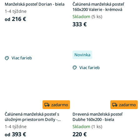
Manželská posteľ Dorian - biela
Čalúnená manželská posteľ
160x200 Valerie - krémová
1-4 týždne
Skladom
(5 ks)
216 €
od
333 €
Novinka
Viac farieb
Viac farieb
zadarmo
zadarmo
Čalúnená manželská posteľ s
Drevená manželská posteľ
úložným priestorom Dolly -
Dubhe 160x200 - biela
biela/grafit
1-4 týždne
Skladom
(1 ks)
393 €
220 €
od