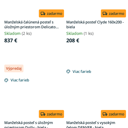
zadarmo
zadarmo
Manželská čalúnená posteľ s
Manželská posteľ Clyde 160x200 -
úložným priestorom Delicato
biela
160x200 - biela
Skladom
(2 ks)
Skladom
(1 ks)
837 €
208 €
Výpredaj
Viac farieb
Viac farieb
zadarmo
zadarmo
Manželská posteľ s úložným
Manželská posteľ s vysokým
priestorom Dolly - biela -
čelom DENVER - biela