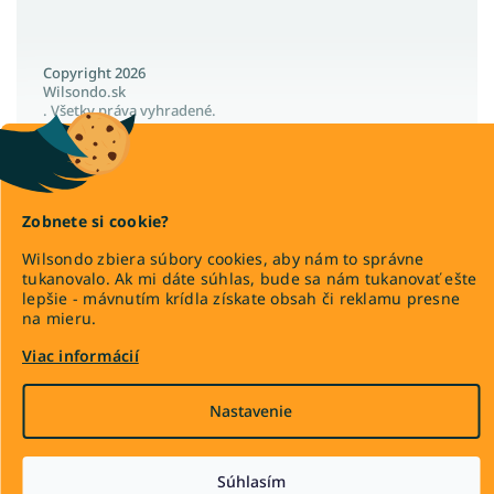
Pohodlné postele
Francúzske postele
Copyright 2026
Poľské postele
Wilsondo.sk
. Všetky práva vyhradené.
Nízke postele
Upraviť nastavenie cookies
Vysoké postele
Veľké postele
Vysoké postele s úložným priestorom
Zobnete si cookie?
Široké postele
Wilsondo zbiera súbory cookies, aby nám to správne
Vytvoril Shoptet Premium
Vysoké postele pre seniorov
tukanovalo. Ak mi dáte súhlas, bude sa nám tukanovať ešte
lepšie - mávnutím krídla získate obsah či reklamu presne
Lacné postele z masívu
na mieru.
Látkové postele
Viac informácií
Manželské postele s úložným priestorom
Nastavenie
Moderné manželské postele
Biele manželské postele
Súhlasím
Manželské postele dub