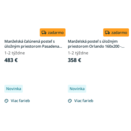
zadarmo
zadarmo
Manželská čalúnená posteľ s
Manželská posteľ s úložným
úložným priestorom Pasadena
priestorom Orlando 160x200 -
160x200 - biela
biela
1-2 týždne
1-2 týždne
483 €
358 €
Novinka
Novinka
Viac farieb
Viac farieb