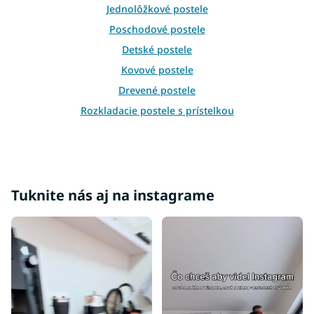
v
Jednolôžkové postele
ý
Poschodové postele
p
i
Detské postele
s
Kovové postele
u
Drevené postele
Rozkladacie postele s prístelkou
Rošty do postele
Príslušenstvo k posteliam
Bariérky na posteľ
Váľandy
Tuknite nás aj na instagrame
Moderné postele
Luxusné postele
Postele 140x200
Postele 160x200
Postele 180x200