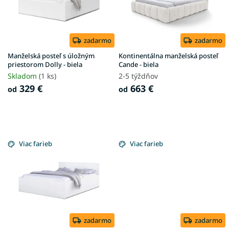
p
r
o
d
zadarmo
zadarmo
u
Manželská posteľ s úložným
Kontinentálna manželská posteľ
k
priestorom Dolly - biela
Cande - biela
t
Skladom
(1 ks)
2-5 týždňov
o
329 €
663 €
od
od
v
Viac farieb
Viac farieb
zadarmo
zadarmo