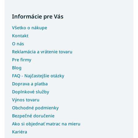
Postele pre teenagerov
Postele s úložným priestorom a prístelkou
Informácie pre Vás
Biele postele s úložným priestorom
Všetko o nákupe
Študentské postele s úložným priestorom
Kontakt
Moderné postele s úložným priestorom
O nás
Rohové postele s úložným priestorom
Reklamácia a vrátenie tovaru
Postele so šmýkľavkou
Pre firmy
Postele s prístelkou
Blog
FAQ - Najčastejšie otázky
Postele bez čela
Doprava a platba
Postele pre seniorov
Doplnkové služby
Postele pre hostí
Výnos tovaru
Postele bez matracov
Obchodné podmienky
Postele s matracom
Bezpečné doručenie
Postele 3v1
Ako si objednať matrac na mieru
Lacné postele s úložným priestorom
Kariéra