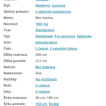
Manželské postele 180x200 s úložným priestorom
Štýl
:
Moderný
,
Luxusný
Postele 200x200 s úložným priestorom
Úložný priestor
:
S úložným priestorom
Čalúnené postele 180x200
Motív
:
Bez motívu
Nosnosť
:
100+ kg
Biele čalúnené postele
Tvar
:
Štandardné
Čalúnené postele s úložným priestorom
Typ
:
Manželské
,
Pre seniorov
,
Talianske
Vzor
:
Jednofarebný
Čalúnené postele 90x200 s úložným priestorom
Čelo
:
S čelom
,
S vysokým čelom
Čalúnené postele 120x200 s úložným priestorom
Dĺžka matraca
:
200 cm
Čalúnené postele 140x200 s úložným priestorom
Dĺžka postele
:
212 cm
Matrac
:
Bez matraca
Čalúnené postele 160x200 s úložným priestorom
Nadrozmer
:
Áno
Čalúnené postele 180x200 s úložným priestorom
Nožičky
:
Na nožičkách
Rošt
:
S roštom
Čalúnené postele 200x200 s úložným priestorom
Sety
:
S roštom
Čalúnené manželské postele s úložným priestorom
Šírka matraca
:
90 cm, 180 cm
Postele 180x200
Šírka postele
:
193 cm
,
Široké