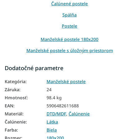
Čalúnené postele
Spálňa
Postele
Manželské postele 180x200
Manželské postele s úložným priestorom
Moderné postele
Dodatočné parametre
Luxusné postele
Kategória
:
Manželské postele
Moderné manželské postele
Záruka
:
24
Čalúnené manželské postele
Hmotnosť
:
98.4 kg
EAN
:
5906482611688
Biele manželské postele
Materiál
:
DTD/MDF
,
Čalúnenie
Manželské postele 140x200 s úložným priestorom
Čalúnenie
:
Látka
Manželské postele 160x200 s úložným priestorom
Farba
:
Biela
Rozmer
:
180x200