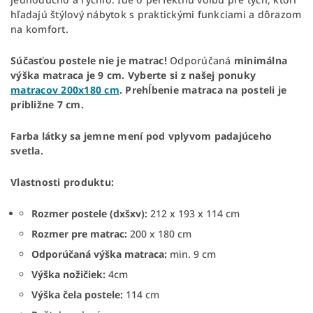
hľadajú štýlový nábytok s praktickými funkciami a dôrazom
na komfort.
Súčasťou postele nie je matrac!
Odporúčaná
minimálna
výška matraca je 9 cm. Vyberte si z našej ponuky
matracov 200x180 cm
.
Prehĺbenie matraca na posteli je
približne 7 cm.
Farba látky sa jemne mení pod vplyvom padajúceho
svetla.
Vlastnosti produktu:
Rozmer postele (dxšxv):
212 x 193 x 114 cm
Rozmer pre matrac:
200 x 180 cm
Odporúčaná výška matraca:
min. 9 cm
Výška nožičiek:
4cm
Výška čela postele:
114 cm