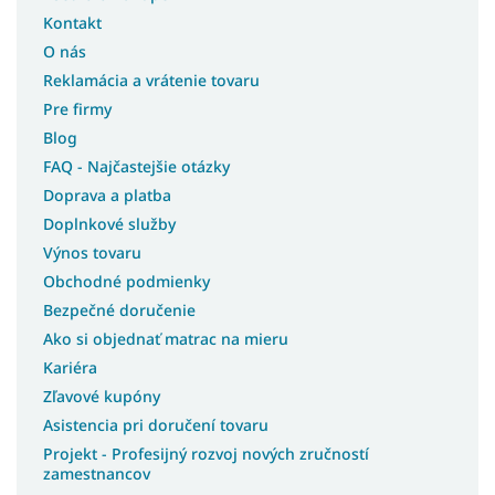
Postele s vysokým čelom
Kontakt
Luxusné kontinentálne postele
O nás
Reklamácia a vrátenie tovaru
Pohodlné postele
Pre firmy
Nízke postele
Blog
FAQ - Najčastejšie otázky
Veľké postele
Doprava a platba
Nízke manželské postele
Doplnkové služby
Vysoké postele s úložným priestorom
Výnos tovaru
Obchodné podmienky
Vysoké manželské postele 180x200
Bezpečné doručenie
Vysoké manželské postele s úložným priestorom
Ako si objednať matrac na mieru
Kariéra
Manželské postele s vysokým čelom
Zľavové kupóny
Široké postele
Asistencia pri doručení tovaru
Vysoké postele pre seniorov
Projekt - Profesijný rozvoj nových zručností
zamestnancov
Látkové postele