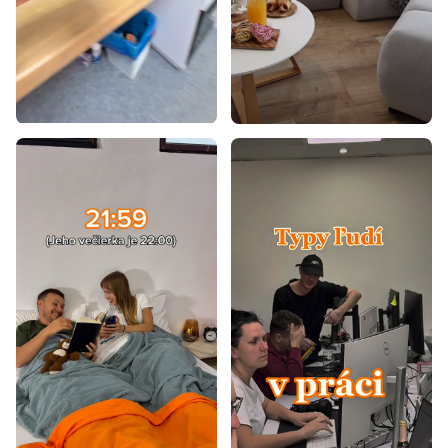
Čalúnené manželské postele s úložným priestorom
Manželské postele s úložným priestorom a matracom
Drevené manželské postele s úložným priestorom
Americké manželské postele 180x200
Boxspring manželské postele 180x200
Manželské postele 160x200 čalúnené
Manželské postele 180x200 čalúnené
Postele s čelom
Postele s úložným priestorom a prístelkou
Biele postele s úložným priestorom
Študentské postele s úložným priestorom
Moderné postele s úložným priestorom
Rohové postele s úložným priestorom