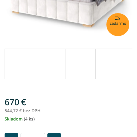
zadarmo
670 €
544,72 € bez DPH
Skladom
(4 ks)
Jednotková
cena: