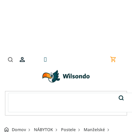
Prejsť
na
obsah
Nákupn
košík
Domov
NÁBYTOK
Postele
Manželské