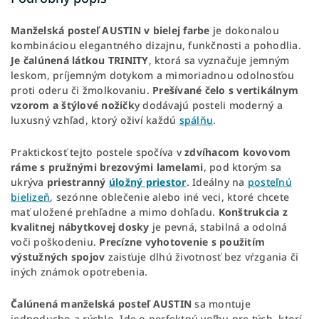
Manželská posteľ AUSTIN v bielej farbe
je dokonalou
kombináciou elegantného dizajnu, funkčnosti a pohodlia.
Je čalúnená látkou TRINITY
, ktorá sa vyznačuje jemným
leskom, príjemným dotykom a mimoriadnou odolnosťou
proti oderu či žmolkovaniu.
Prešívané čelo s vertikálnym
vzorom a štýlové nožičk
y dodávajú posteli moderný a
luxusný vzhľad, ktorý oživí každú
spálňu
.
Praktickosť tejto postele spočíva v
zdvíhacom kovovom
ráme s pružnými brezovými lamelami
, pod ktorým sa
ukrýva
priestranný
úložný priestor
. Ideálny na
posteľnú
bielizeň
, sezónne oblečenie alebo iné veci, ktoré chcete
mať uložené prehľadne a mimo dohľadu.
Konštrukcia z
kvalitnej nábytkovej dosky
je pevná, stabilná a odolná
voči poškodeniu.
Precízne vyhotovenie s použitím
výstužných spojov
zaisťuje dlhú životnosť bez vŕzgania či
iných známok opotrebenia.
Čalúnená manželská posteľ AUSTIN
sa montuje
jednoducho a rýchlo. Ide o perfektnú voľbu pre tých, ktorí