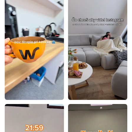
Lacné čalúnené manželské postele
Lacné manželské postele s úložným priestorom
Lacné postele
Lacné drevené postele
Luxusné postele z masívu
Postele z masívu s úložným priestorom
Postele na chatu
Postele s roštom
Postele na nohách
Nízke postele
Nízke manželské postele
Vysoké manželské postele 160x200