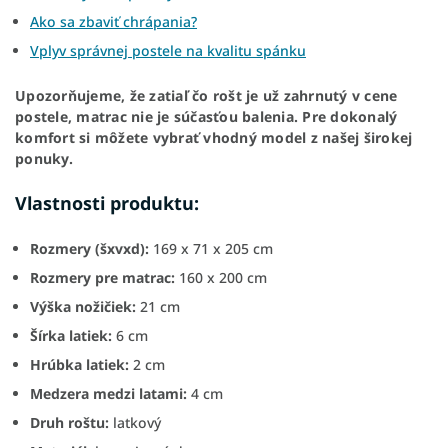
Ako sa zbaviť chrápania?
Vplyv správnej postele na kvalitu spánku
Upozorňujeme, že zatiaľ čo rošt je už zahrnutý v cene
postele, matrac nie je súčasťou balenia. Pre dokonalý
komfort si môžete vybrať vhodný model z našej širokej
ponuky.
Vlastnosti produktu:
Rozmery (šxvxd):
169 x 71 x 205 cm
Rozmery pre matrac:
160 x 200 cm
Výška nožičiek:
21 cm
Šírka latiek:
6 cm
Hrúbka latiek:
2 cm
Medzera medzi latami:
4 cm
Druh roštu:
latkový