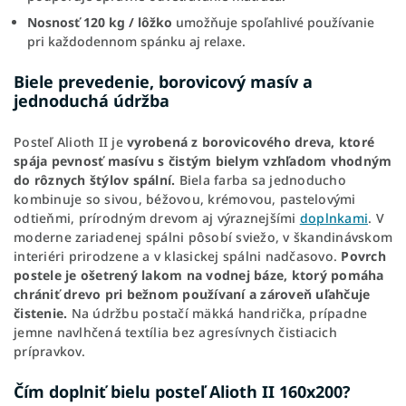
Nosnosť 120 kg / lôžko
umožňuje spoľahlivé používanie
pri každodennom spánku aj relaxe.
Biele prevedenie, borovicový masív a
jednoduchá údržba
Posteľ Alioth II je
vyrobená z borovicového dreva, ktoré
spája pevnosť masívu s čistým bielym vzhľadom vhodným
do rôznych štýlov spální.
Biela farba sa jednoducho
kombinuje so sivou, béžovou, krémovou, pastelovými
odtieňmi, prírodným drevom aj výraznejšími
doplnkami
. V
moderne zariadenej spálni pôsobí sviežo, v škandinávskom
interiéri prirodzene a v klasickej spálni nadčasovo.
Povrch
postele je ošetrený lakom na vodnej báze, ktorý pomáha
chrániť drevo pri bežnom používaní a zároveň uľahčuje
čistenie.
Na údržbu postačí mäkká handrička, prípadne
jemne navlhčená textília bez agresívnych čistiacich
prípravkov.
Čím doplniť bielu posteľ Alioth II 160x200?