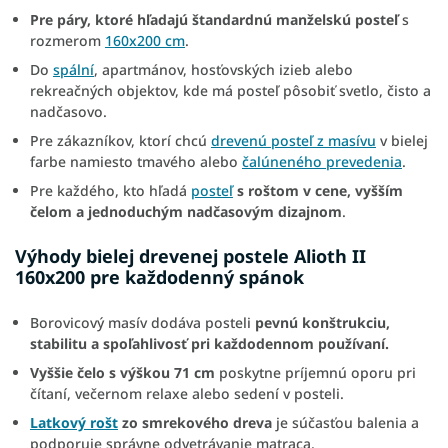
Pre páry, ktoré hľadajú štandardnú manželskú posteľ
s
rozmerom
160x200 cm
.
Do
spální
, apartmánov, hosťovských izieb alebo
rekreačných objektov, kde má posteľ pôsobiť svetlo, čisto a
nadčasovo.
Pre zákazníkov, ktorí chcú
drevenú posteľ z masívu
v bielej
farbe namiesto tmavého alebo
čalúneného prevedenia
.
Pre každého, kto hľadá
posteľ
s roštom v cene, vyšším
čelom a jednoduchým nadčasovým dizajnom
.
Výhody bielej drevenej postele Alioth II
160x200 pre každodenný spánok
Borovicový masív dodáva posteli
pevnú konštrukciu,
stabilitu a spoľahlivosť pri každodennom používaní.
Vyššie čelo s výškou 71 cm
poskytne príjemnú oporu pri
čítaní, večernom relaxe alebo sedení v posteli.
Latkový rošt
zo smrekového dreva
je súčasťou balenia a
podporuje správne odvetrávanie matraca.