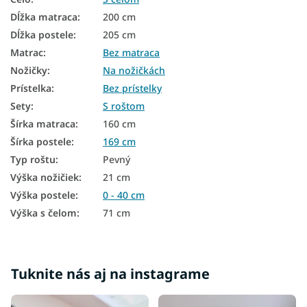
Manželské postele dub sonoma 160x200
Dĺžka matraca
:
200 cm
Drevené manželské postele s úložným priestorom
Dĺžka postele
:
205 cm
Matrac
:
Bez matraca
Manželské postele 160x200 čalúnené
Nožičky
:
Na nožičkách
Rustikálne postele z masívu
Prístelka
:
Bez prístelky
Sety
:
S roštom
Jednofarebné postele
Šírka matraca
:
160 cm
Postele s čelom
Šírka postele
:
169 cm
Moderné postele s úložným priestorom
Typ roštu
:
Pevný
Výška nožičiek
:
21 cm
Postele bez matracov
Výška postele
:
0 - 40 cm
Lacné postele 140x200
Výška s čelom
:
71 cm
Lacné postele 160x200
Lacné postele 180x200
Tuknite nás aj na instagrame
Lacné postele s úložným priestorom
Lacné manželské postele