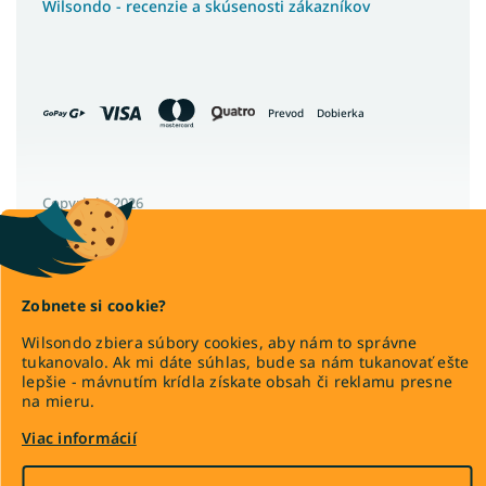
Wilsondo - recenzie a skúsenosti zákazníkov
Prevod
Dobierka
Copyright 2026
Wilsondo.sk
. Všetky práva vyhradené.
Upraviť nastavenie cookies
Zobnete si cookie?
Wilsondo zbiera súbory cookies, aby nám to správne
tukanovalo. Ak mi dáte súhlas, bude sa nám tukanovať ešte
lepšie - mávnutím krídla získate obsah či reklamu presne
Vytvoril Shoptet Premium
na mieru.
Viac informácií