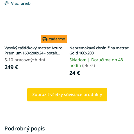
Viac farieb
zadarmo
Vysoký taštičkový matrac Azuro
Nepremokavý chránič na matrac
Premium 160x200x24 - poťah
Gold 160x200
Exclusive Premium
5-10 pracovných dní
Skladom | Doručíme do 48
hodín
(>6 ks)
249 €
24 €
Zobraziť všetky súvisiace produkty
Podrobný popis