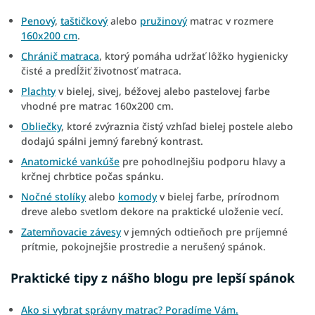
Penový
,
taštičkový
alebo
pružinový
matrac v rozmere
160x200 cm
.
Chránič matraca
, ktorý pomáha udržať lôžko hygienicky
čisté a predĺžiť životnosť matraca.
Plachty
v bielej, sivej, béžovej alebo pastelovej farbe
vhodné pre matrac 160x200 cm.
Obliečky
, ktoré zvýraznia čistý vzhľad bielej postele alebo
dodajú spálni jemný farebný kontrast.
Anatomické vankúše
pre pohodlnejšiu podporu hlavy a
krčnej chrbtice počas spánku.
Nočné stolíky
alebo
komody
v bielej farbe, prírodnom
dreve alebo svetlom dekore na praktické uloženie vecí.
Zatemňovacie závesy
v jemných odtieňoch pre príjemné
prítmie, pokojnejšie prostredie a nerušený spánok.
Praktické tipy z nášho blogu pre lepší spánok
Ako si vybrat správny matrac? Poradíme Vám.