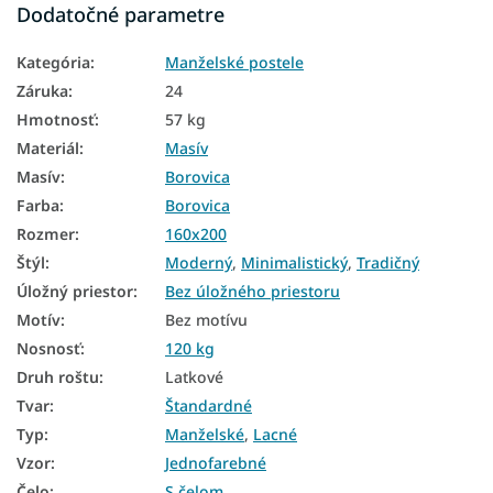
Dodatočné parametre
Masívne drevené manželské postele
Kategória
:
Manželské postele
Manželské postele 160x200 s úložným priestorom
Záruka
:
24
Postele 160x200
Hmotnosť
:
57 kg
Materiál
:
Masív
Postele z masívu
Masív
:
Borovica
Drevené postele 160x200
Farba
:
Borovica
Borovicové postele
Rozmer
:
160x200
Štýl
:
Moderný
,
Minimalistický
,
Tradičný
Manželské postele na nožičkách
Úložný priestor
:
Bez úložného priestoru
Manželské postele z masívu 140x200
Motív
:
Bez motívu
Manželské postele z masívu 160x200
Nosnosť
:
120 kg
Druh roštu
:
Latkové
Manželské postele z masívu 180x200
Tvar
:
Štandardné
Dubové manželské postele 160x200
Typ
:
Manželské
,
Lacné
Vzor
:
Jednofarebné
Biele manželské postele 160x200
Čelo
:
S čelom