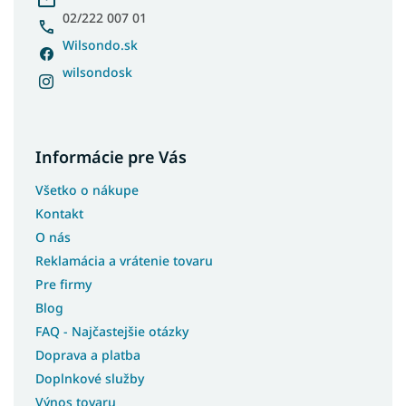
e
02/222 007 01
Wilsondo.sk
wilsondosk
Informácie pre Vás
Všetko o nákupe
Kontakt
O nás
Reklamácia a vrátenie tovaru
Pre firmy
Blog
FAQ - Najčastejšie otázky
Doprava a platba
Doplnkové služby
Výnos tovaru