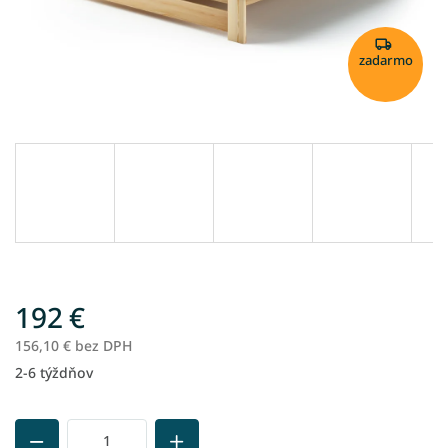
zadarmo
192 €
156,10 € bez DPH
2-6 týždňov
Jednotková
cena: