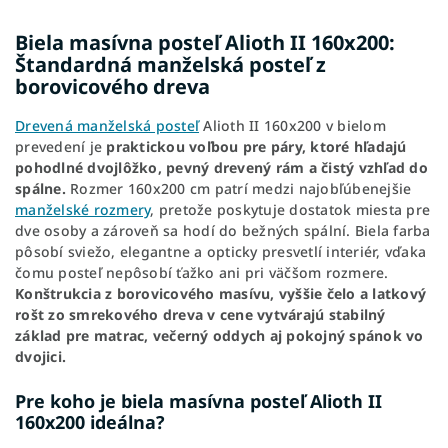
Biela masívna posteľ Alioth II 160x200:
Štandardná manželská posteľ z
borovicového dreva
Drevená manželská posteľ
Alioth II 160x200 v bielom
prevedení je
praktickou voľbou pre páry, ktoré hľadajú
pohodlné dvojlôžko, pevný drevený rám a čistý vzhľad do
spálne.
Rozmer 160x200 cm patrí medzi najobľúbenejšie
manželské rozmery
, pretože poskytuje dostatok miesta pre
dve osoby a zároveň sa hodí do bežných spální. Biela farba
pôsobí sviežo, elegantne a opticky presvetlí interiér, vďaka
čomu posteľ nepôsobí ťažko ani pri väčšom rozmere.
Konštrukcia z borovicového masívu, vyššie čelo a latkový
rošt zo smrekového dreva v cene vytvárajú stabilný
základ pre matrac, večerný oddych aj pokojný spánok vo
dvojici.
Pre koho je biela masívna posteľ Alioth II
160x200 ideálna?