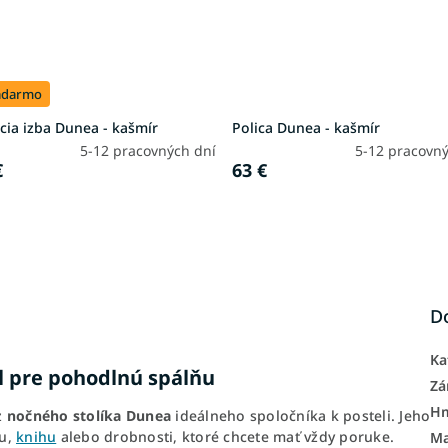
adarmo
cia izba Dunea - kašmír
Polica Dunea - kašmír
5-12 pracovných dní
5-12 pracovný
€
63 €
D
Ka
il pre pohodlnú spálňu
Zá
H
z
nočného stolíka Dunea
ideálneho spoločníka k posteli. Jeho
pu,
knihu
alebo drobnosti, ktoré chcete mať vždy poruke.
Ma