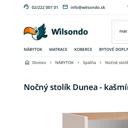
Prejsť
02/222 007 01
info@wilsondo.sk
na
obsah
NÁBYTOK
MATRACE
KOBERCE
BYTOVÉ DOPL
Domov
NÁBYTOK
Spálňa
Nočné stolí
Nočný stolík Dunea - kašmí