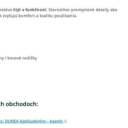
tretáva
štýl a funkčnosť
. Starostlivo premyslené detaily ako
m
zvyšujú komfort a kvalitu používania.
y / kovové nožičky
ch obchodoch:
: DUNEA éjjeliszekrény - kasmír
↗