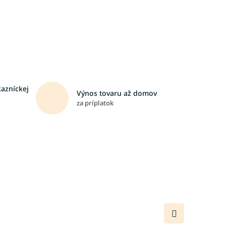
kazníckej
Výnos tovaru až domov
za príplatok
Ďalší
produkt