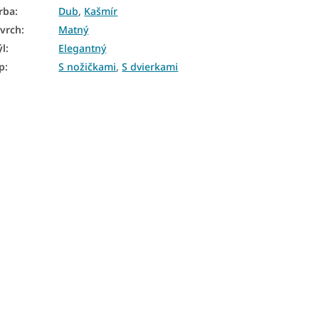
rba
:
Dub
,
Kašmír
vrch
:
Matný
ýl
:
Elegantný
p
:
S nožičkami
,
S dvierkami