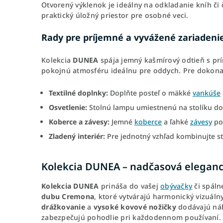
Otvorený výklenok je ideálny na odkladanie kníh či 
praktický úložný priestor pre osobné veci.
Rady pre príjemné a vyvážené zariadeni
Kolekcia
DUNEA
spája jemný kašmírový odtieň s p
pokojnú atmosféru ideálnu pre oddych. Pre dokona
Textilné doplnky:
Doplňte posteľ o mäkké
vankúše
Osvetlenie:
Stolnú lampu umiestnenú na stolíku dop
Koberce a závesy:
Jemné
koberce
a ľahké
závesy
pom
Zladený interiér:
Pre jednotný vzhľad kombinujte st
Kolekcia DUNEA – nadčasová eleganci
Kolekcia DUNEA
prináša do vašej
obývačky
či spáln
dubu Cremona
, ktoré vytvárajú harmonický vizuál
drážkovanie
a
vysoké kovové nožičky
dodávajú náb
zabezpečujú pohodlie pri každodennom používaní.