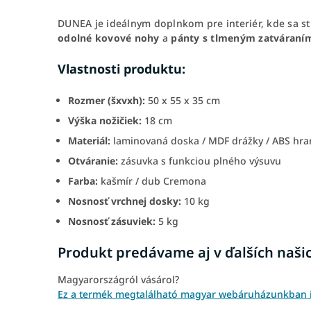
DUNEA je ideálnym doplnkom pre interiér, kde sa s
odolné kovové nohy
a
pánty s tlmeným zatváraní
Vlastnosti produktu:
Rozmer (šxvxh):
50 x 55 x 35 cm
Výška nožičiek:
18 cm
Materiál:
laminovaná doska / MDF drážky / ABS hran
Otváranie:
zásuvka s funkciou plného výsuvu
Farba:
kašmír / dub Cremona
Nosnosť vrchnej dosky:
10 kg
Nosnosť zásuviek:
5 kg
Produkt predávame aj v ďalších naši
Magyarországról vásárol?
Ez a termék megtalálható magyar webáruházunkban is