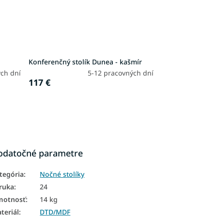
Konferenčný stolík Dunea - kašmír
ch dní
5-12 pracovných dní
117 €
odatočné parametre
tegória
:
Nočné stolíky
ruka
:
24
motnosť
:
14 kg
teriál
:
DTD/MDF