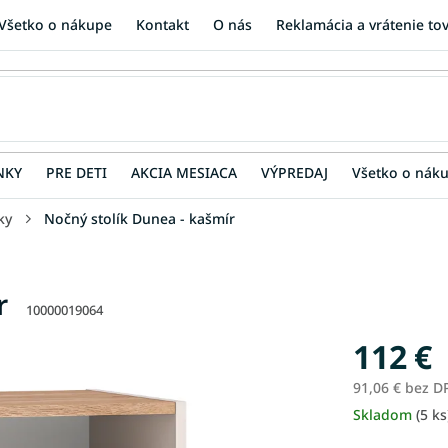
Všetko o nákupe
Kontakt
O nás
Reklamácia a vrátenie to
NKY
PRE DETI
AKCIA MESIACA
VÝPREDAJ
Všetko o nák
ky
Nočný stolík Dunea - kašmír
r
10000019064
112 €
91,06 € bez D
Skladom
(5 ks
Jednotková
cena: