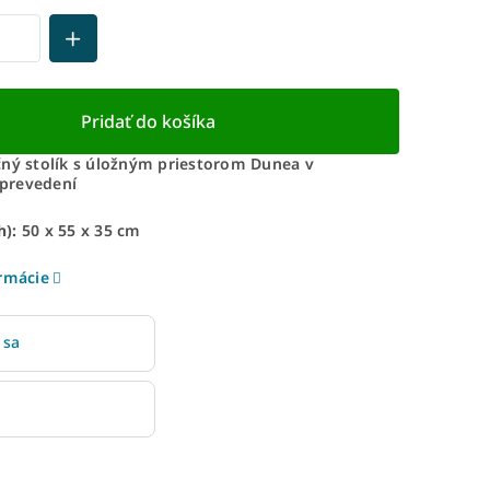
Pridať do košíka
čný stolík s úložným priestorom Dunea v
prevedení
):
50 x 55 x 35 cm
ormácie
 sa