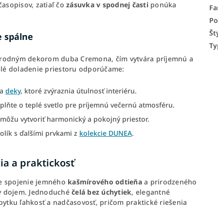
časopisov, zatiaľ čo
zásuvka v spodnej časti
ponúka
Fa
Po
Št
e spálne
Ty
rírodným dekorom duba Cremona, čím vytvára príjemnú a
lé doladenie priestoru odporúčame:
a
deky
, ktoré zvýraznia útulnosť interiéru.
lňte o teplé svetlo pre príjemnú večernú atmosféru.
ôžu vytvoriť harmonický a pokojný priestor.
olík s ďalšími prvkami z
kolekcie DUNEA
.
a a praktickosť
e spojenie jemného
kašmírového odtieňa
a prirodzeného
ny dojem. Jednoduché
čelá bez úchytiek
, elegantné
ytku ľahkosť a nadčasovosť, pričom praktické riešenia