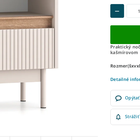
Praktický no
kašmírovom 
Rozmer(šxvxh
Detailné inf
Opýtať
Strážiť