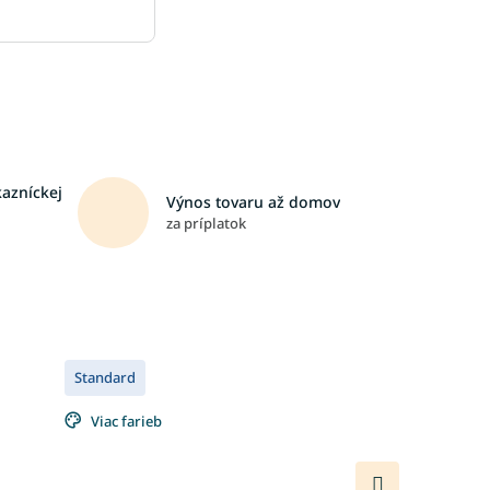
kazníckej
Výnos tovaru až domov
za príplatok
Standard
Viac farieb
Ďalší