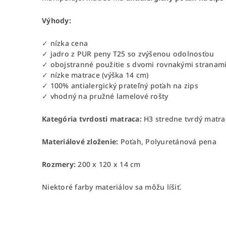
Výhody:
✓ nízka cena
✓ jadro z PUR peny T25 so zvýšenou odolnosťou
✓ obojstranné použitie s dvomi rovnakými stranam
✓ nízke matrace (výška 14 cm)
✓ 100% antialergický prateľný poťah na zips
✓ vhodný na pružné lamelové rošty
Kategória tvrdosti matraca:
H3 stredne tvrdý matra
Materiálové zloženie:
Poťah, Polyuretánová pena
Rozmery:
200 x 120 x 14 cm
Niektoré farby materiálov sa môžu líšiť.