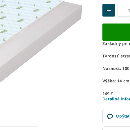
Základný pen
Tvrdosť:
stre
Nosnosť:
100
Výška:
14 cm
149 €
Detailné inf
Opýtať