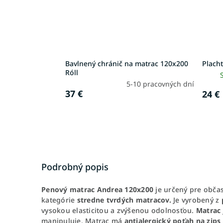
Bavlnený chránič na matrac 120x200
Placht
Róll
5-10 pracovných dní
37 €
24 €
Podrobný popis
Penový matrac Andrea 120x200
je určený pre obča
kategórie
stredne tvrdých matracov.
Je vyrobený z
vysokou elasticitou a zvýšenou odolnosťou.
Matrac 
manipuluje. Matrac má
antialergický poťah na zips