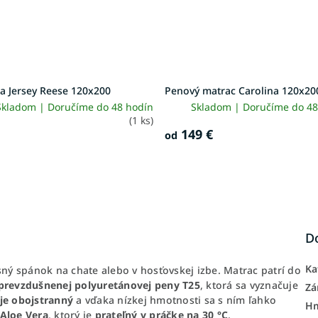
a Jersey Reese 120x200
Penový matrac Carolina 120x20
Skladom | Doručíme do 48 hodín
Skladom | Doručíme do 48
(1 ks)
149 €
od
D
Ka
sný spánok na chate alebo v hosťovskej izbe. Matrac patrí do
prevzdušnenej polyuretánovej peny T25
, ktorá sa vyznačuje
Zá
je obojstranný
a vďaka nízkej hmotnosti sa s ním ľahko
H
 Aloe Vera
, ktorý je
prateľný v práčke na 30 °C
.