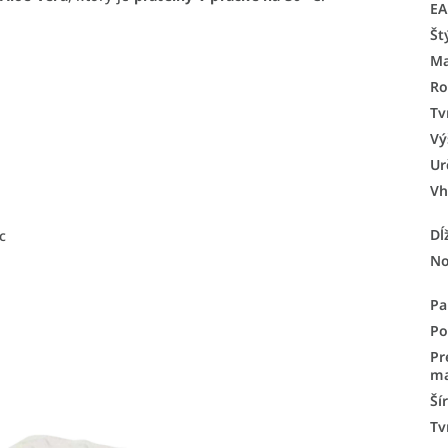
E
Št
Ma
Ro
Tv
i
Vý
Ur
Vh
Dĺ
c
No
Pa
Po
Pr
ma
Ší
Tv