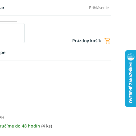
varu
Pre firmy
Blog
FAQ - Najčastejšie otázky
Doprava a
Prihlásenie
Prázdny košík
Nákupný
košík
upe
PH
ručíme do 48 hodín
(4 ks)