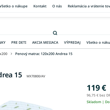
Všetko o nákupe
Kontakt
O nás
Reklamácia a vrátenie to
NKY
PRE DETI
AKCIA MESIACA
VÝPREDAJ
Všetko o nák
x200
Penový matrac 120x200 Andrea 15
drea 15
WX70800/AV
119 €
96,75 € bez D
Skladom | Do
Jednotková
cena: