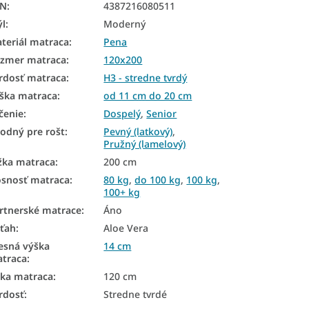
AN
:
4387216080511
ýl
:
Moderný
teriál matraca
:
Pena
zmer matraca
:
120x200
rdosť matraca
:
H3 - stredne tvrdý
ška matraca
:
od 11 cm do 20 cm
čenie
:
Dospelý
,
Senior
odný pre rošt
:
Pevný (latkový)
,
Pružný (lamelový)
žka matraca
:
200 cm
snosť matraca
:
80 kg
,
do 100 kg
,
100 kg
,
100+ kg
rtnerské matrace
:
Áno
ťah
:
Aloe Vera
esná výška
14 cm
traca
:
rka matraca
:
120 cm
rdosť
:
Stredne tvrdé