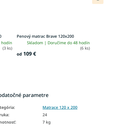
produkt
0
Penový matrac Brave 120x200
 hodín
Skladom | Doručíme do 48 hodín
(3 ks)
(6 ks)
109 €
od
odatočné parametre
tegória
:
Matrace 120 x 200
ruka
:
24
motnosť
:
7 kg