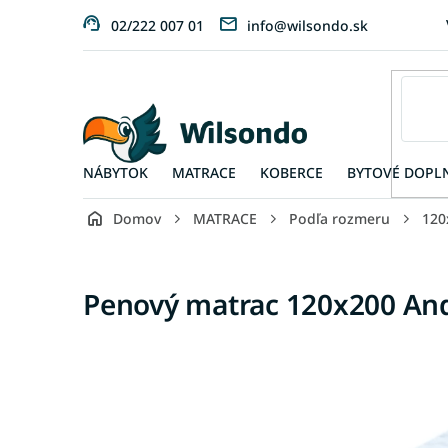
Prejsť
02/222 007 01
info@wilsondo.sk
na
obsah
NÁBYTOK
MATRACE
KOBERCE
BYTOVÉ DOPL
Domov
MATRACE
Podľa rozmeru
120
Penový matrac 120x200 An