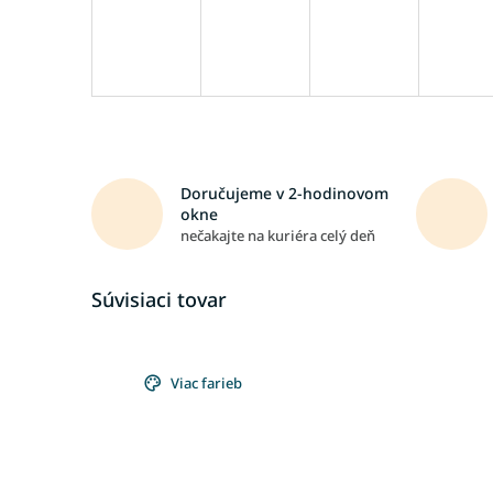
Doručujeme v 2-hodinovom
okne
nečakajte na kuriéra celý deň
Súvisiaci tovar
Viac farieb