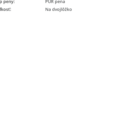
p peny
:
PUR pena
ľkosť
:
Na dvojlôžko