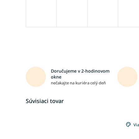
Doručujeme v 2-hodinovom
okne
nečakajte na kuriéra celý deň
Súvisiaci tovar
Via