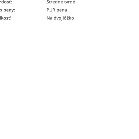
rdosť
:
Stredne tvrdé
p peny
:
PUR pena
ľkosť
:
Na dvojlôžko