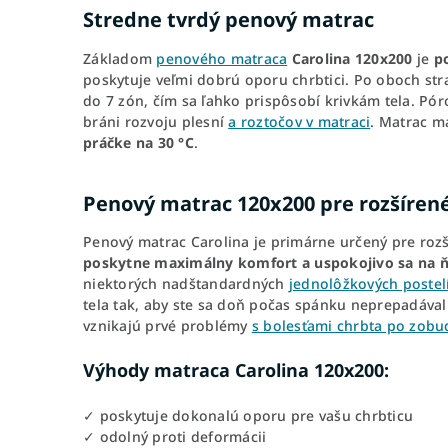
Stredne tvrdý penový matrac
Základom
penového matraca
Carolina 120x200
je
p
poskytuje veľmi dobrú oporu chrbtici. Po oboch st
do 7 zón, čím sa ľahko prispôsobí krivkám tela. Pór
bráni rozvoju plesní
a roztočov v matraci
. Matrac 
práčke na 30 °C
.
Penový matrac 120x200 pre rozšírené
Penový matrac Carolina je primárne určený pre roz
poskytne maximálny komfort a uspokojivo sa na ň
niektorých nadštandardných
jednolôžkových postel
tela tak, aby ste sa doň počas spánku neprepadávali
vznikajú prvé problémy
s bolesťami chrbta po zobu
Výhody matraca Carolina 120x200:
✓ poskytuje dokonalú oporu pre vašu chrbticu
✓ odolný proti deformácii