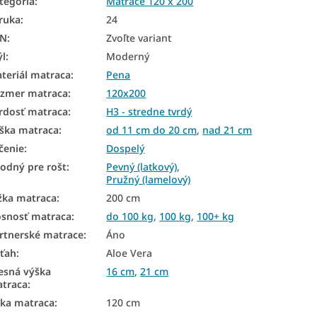
tegória
:
Matrace 120 x 200
ruka
:
24
AN
:
Zvoľte variant
ýl
:
Moderný
teriál matraca
:
Pena
zmer matraca
:
120x200
rdosť matraca
:
H3 - stredne tvrdý
ška matraca
:
od 11 cm do 20 cm
,
nad 21 cm
čenie
:
Dospelý
odný pre rošt
:
Pevný (latkový)
,
Pružný (lamelový)
žka matraca
:
200 cm
snosť matraca
:
do 100 kg
,
100 kg
,
100+ kg
rtnerské matrace
:
Áno
ťah
:
Aloe Vera
esná výška
16 cm
,
21 cm
traca
:
rka matraca
:
120 cm