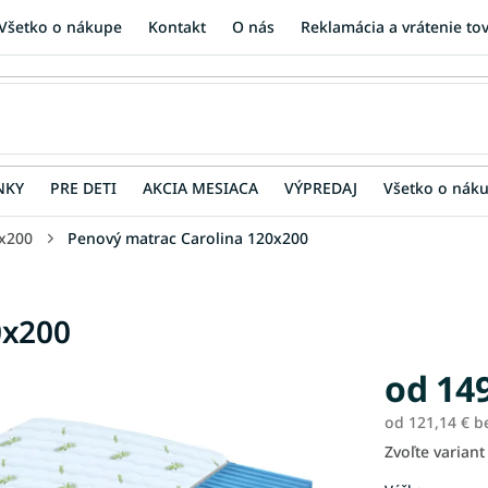
Všetko o nákupe
Kontakt
O nás
Reklamácia a vrátenie to
NKY
PRE DETI
AKCIA MESIACA
VÝPREDAJ
Všetko o nák
x200
Penový matrac Carolina 120x200
0x200
od
149
od
121,14 €
b
Zvoľte variant
Jednotková
cena: