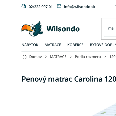
Prejsť
02/222 007 01
info@wilsondo.sk
na
obsah
NÁBYTOK
MATRACE
KOBERCE
BYTOVÉ DOPL
Domov
MATRACE
Podľa rozmeru
120
Penový matrac Carolina 12