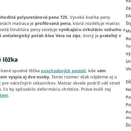
Ka
Zá
E
ohodlná polyuretánová pena T25.
Vysoká kvalita peny
ranách matraca je
profilovaná pena
, ktorá rozdeľuje matrac
Št
ovitá štruktúra peny zaisťuje
vynikajúcu cirkuláciu vzduchu
a
Ma
má
antialergický poťah Aloe Vera na zips
, ktorý je
prateľný v
Ro
Tv
Vý
 lôžka
Ur
Vh
šírené spodné lôžka
poschodových postelí
, kde
vám
om vyspia aj dve osoby.
Tento rozmer však nájdeme aj u
Dĺ
í
pre náročných zákazníkov. Matrac skvele podrží váš stred
, čo by spôsobilo deformáciu chrbtice. Práve kvôli nej
No
dení
.
Pa
Po
Pr
ma
Ší