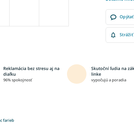
Opýtať
Strážiť
Reklamácia bez stresu aj na
Skutoční ľudia na zá
diaľku
linke
96% spokojnosť
vypočujú a poradia
c farieb