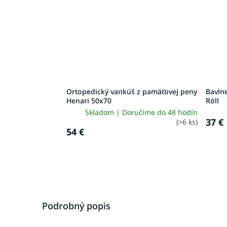
Ortopedický vankúš z pamäťovej peny
Bavln
Henari 50x70
Róll
Skladom | Doručíme do 48 hodín
37 €
(>6 ks)
54 €
Podrobný popis