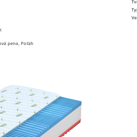
Tv
Ty
Ve
c
ová pena, Poťah