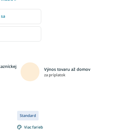
 sa
kazníckej
Výnos tovaru až domov
za príplatok
Standard
Viac farieb