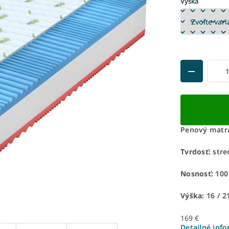
Výška
Penový matra
Tvrdosť:
stre
Nosnosť:
100
Výška:
16 / 2
169 €
Detailné inf